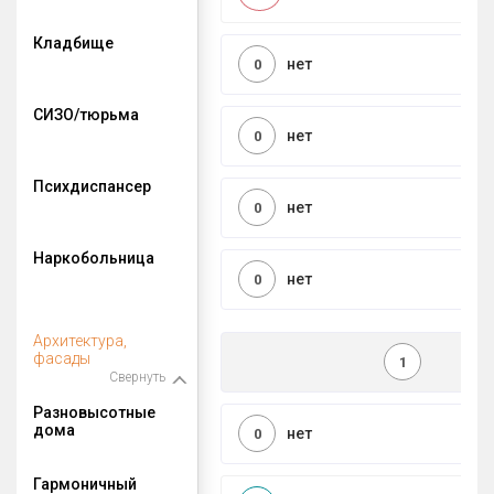
Кладбище
нет
0
СИЗО/тюрьма
нет
0
Психдиспансер
нет
0
Наркобольница
нет
0
Архитектура,
фасады
1
Свернуть
Разновысотные
дома
нет
0
Гармоничный