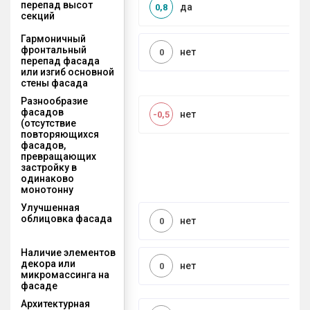
перепад высот
да
0,8
секций
Гармоничный
фронтальный
нет
0
перепад фасада
или изгиб основной
стены фасада
Разнообразие
фасадов
нет
-0,5
(отсутствие
повторяющихся
фасадов,
превращающих
застройку в
одинаково
монотонну
Улучшенная
облицовка фасада
нет
0
Наличие элементов
декора или
нет
0
микромассинга на
фасаде
Архитектурная