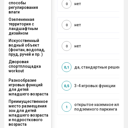
способы
нет
0
регулирования
влаги
Озелененная
территория с
нет
0
ландшафтным
дизайном
Искусственный
водный объект
нет
0
(фонтан, водопад,
пруд, ручей и пр. )
Дворовая
спортплощадка
да, стандартные решения
0,1
workout
Разнообразие
игровых функций
3-4 игровых функции
0,5
для детей
младшего возраста
Преимущественное
открытое наземное или на
место размещения
1
подземного паркинга
зон для детей
младшего возраста
и подросткового
возраста