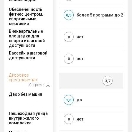
Обеспеченность
фитнес центром,
более 5 программ до 2 км
0,5
спортивными
секциями
Внеквартальные
площадки для
нет
0
спорта в шаговой
доступности
Бассейн в шаговой
доступности
нет
0
Дворовое
пространство
3,7
Свернуть
Двор без машин
да
1,6
Пешеходная улица
внутри жилого
нет
0
комплекса