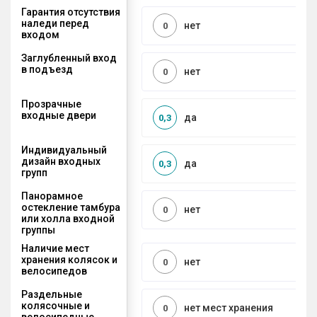
Гарантия отсутствия
наледи перед
нет
0
входом
Заглубленный вход
в подъезд
нет
0
Прозрачные
входные двери
да
0,3
Индивидуальный
дизайн входных
да
0,3
групп
Панорамное
остекление тамбура
нет
0
или холла входной
группы
Наличие мест
хранения колясок и
нет
0
велосипедов
Раздельные
колясочные и
нет мест хранения
0
велосипедные