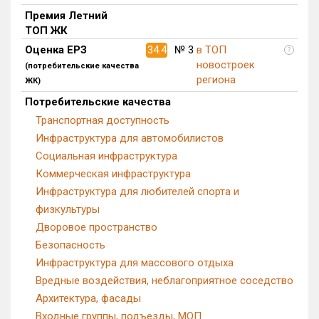
Квартир, апартаментов,
блоков в БД
77 из 1 132
Премия Летний
ТОП ЖК
Оценка ЕРЗ
34.4
№ 3
в ТОП
?
новостроек
(потребительские качества
региона
ЖК)
Потребительские качества
Транспортная доступность
Инфраструктура для автомобилистов
Социальная инфраструктура
Коммерческая инфраструктура
Инфраструктура для любителей спорта и
физкультуры
Дворовое пространство
Безопасность
Инфраструктура для массового отдыха
Вредные воздействия, неблагоприятное соседство
Архитектура, фасады
Входные группы, подъезды, МОП