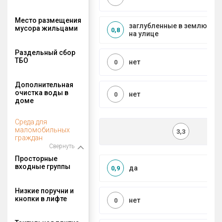
Место размещения
заглубленные в землю ко
мусора жильцами
0,8
на улице
Раздельный сбор
ТБО
нет
0
Дополнительная
очистка воды в
нет
0
доме
Среда для
маломобильных
3,3
граждан
Свернуть
Просторные
входные группы
да
0,9
Низкие поручни и
кнопки в лифте
нет
0