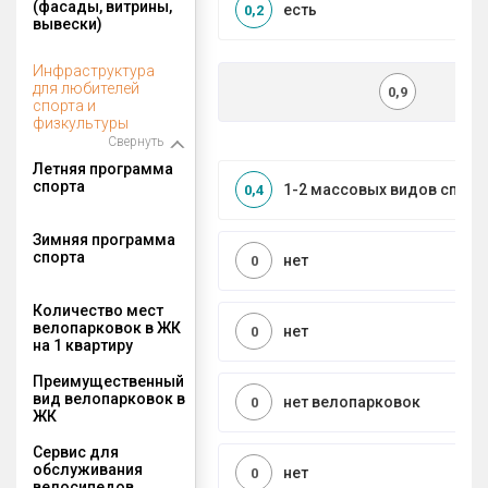
(фасады, витрины,
есть
0,2
вывески)
Инфраструктура
для любителей
0,9
спорта и
физкультуры
Свернуть
Летняя программа
спорта
1-2 массовых видов спорт
0,4
Зимняя программа
спорта
нет
0
Количество мест
велопарковок в ЖК
нет
0
на 1 квартиру
Преимущественный
вид велопарковок в
нет велопарковок
0
ЖК
Сервис для
обслуживания
нет
0
велосипедов