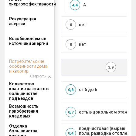
энергоэффективности
A
4,4
Рекуперация
энергии
нет
0
Возобновляемые
источники энергии
нет
0
Потребительские
особенности дома
3,9
и квартир
Свернуть
Количество
квартир на этаже в
от 5 до 6
0,8
большинстве
подъездов
Возможность
приобретения
есть в цокольном этаже
0,7
кладовых
Отделка
предчистовая (выравниван
большинства
пола, разводка отопления 
0,4
квартир