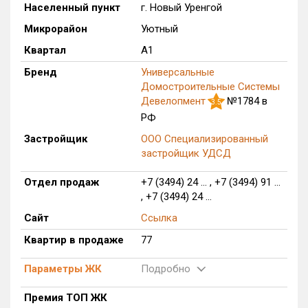
Населенный пункт
г. Новый Уренгой
Только новые
Микрорайон
Уютный
Квартал
А1
Оценка ЕРЗ ЖК
от
до
Бренд
Универсальные
Домостроительные Системы
Девелопмент
№1784 в
с продажами
3.5
РФ
Застройщик
ООО Специализированный
Рейтинг ЕРЗ
застройщик УДСД
Найдено:
Отдел продаж
+7 (3494) 24 ... , +7 (3494) 91 ...
, +7 (3494) 24 ...
Жилых комплексов
1 из 195
Сайт
Ссылка
Многоквартирных домов
2 из 390
Квартир в продаже
77
Блокированных домов
0 из 43
Поселков таунхаусов
0 из 1
Параметры ЖК
Подробно
Блокированных домов
0 из 2
Премия ТОП ЖК