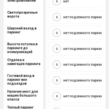
электромобилей
нет
0
Светопрозрачные
ворота
нет подземного паркинга
0
Широкий въезд в
паркинг
нет подземного паркинга
0
Высота потолка в
паркинге до
нет подземного паркинга
0
коммуникаций
Отделка и
навигация паркинга
нет подземного паркинга
0
Гостевой вход в
паркинг вне
нет подземного паркинга
0
подъездов
Наличие мест для
машин большого
нет подземного паркинга
0
класса
Теплый паркинг