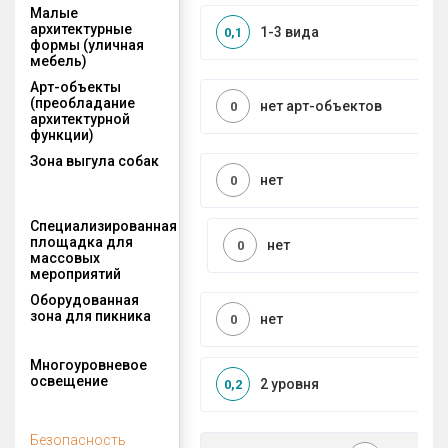
Малые
архитектурные
1-3 вида
0,1
формы (уличная
мебель)
Арт-объекты
(преобладание
нет арт-объектов
0
архитектурной
функции)
Зона выгула собак
нет
0
Специализированная
площадка для
нет
0
массовых
мероприятий
Оборудованная
зона для пикника
нет
0
Многоуровневое
освещение
2 уровня
0,2
Безопасность