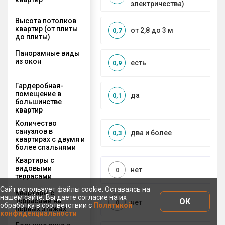
электричества)
Высота потолков
квартир (от плиты
от 2,8 до 3 м
0,7
до плиты)
Панорамные виды
из окон
есть
0,9
Гардеробная-
помещение в
да
0,1
большинстве
квартир
Количество
санузлов в
два и более
0,3
квартирах с двумя и
более спальнями
Квартиры с
видовыми
нет
0
террасами
Сайт использует файлы cookie. Оставаясь на
Квартиры с
нашем сайте, Вы даете согласие на их
ОК
террасами на
нет
0
обработку в соответствии с
Политикой
первых этажах
конфиденциальности