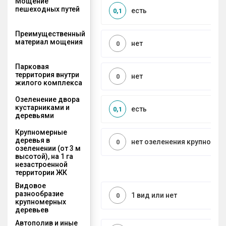
Мощение
пешеходных путей
есть
0,1
Преимущественный
материал мощения
нет
0
Парковая
территория внутри
нет
0
жилого комплекса
Озеленение двора
кустарниками и
есть
0,1
деревьями
Крупномерные
деревья в
нет озеленения крупноме
0
озеленении (от 3 м
высотой), на 1 га
незастроенной
территории ЖК
Видовое
разнообразие
1 вид или нет
0
крупномерных
деревьев
Автополив и иные