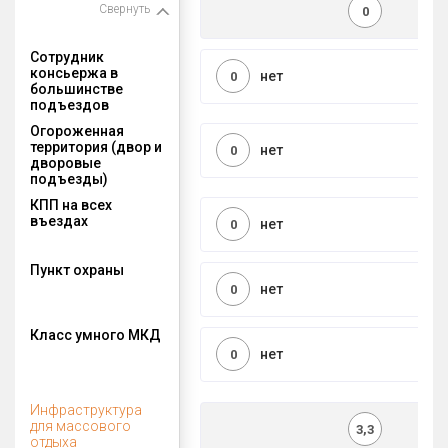
Свернуть
0
Сотрудник
консьержа в
нет
0
большинстве
подъездов
Огороженная
территория (двор и
нет
0
дворовые
подъезды)
КПП на всех
въездах
нет
0
Пункт охраны
нет
0
Класс умного МКД
нет
0
Инфраструктура
для массового
3,3
отдыха