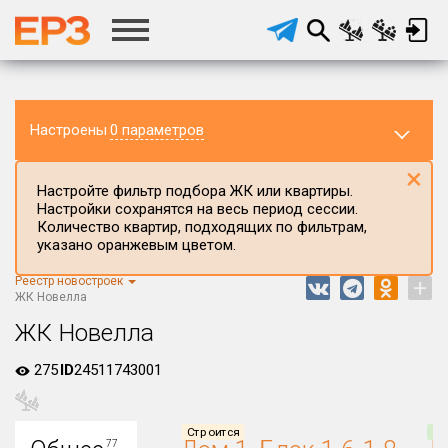
Настроены
0 параметров
×
Настройте фильтр подбора ЖК или квартиры.
Настройки сохранятся на весь период сессии.
Количество квартир, подходящих по фильтрам,
указано оранжевым цветом.
Реестр новостроек
+
Регион ЖК
ЖК Новелла
Ямало-Ненецкий автономный округ
ЖК Новелла
Район в регионе
275
ID
24511743001
Все
Населённый пункт
Строится
Сд
77