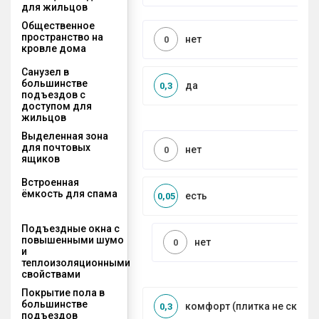
для жильцов
Общественное
пространство на
нет
0
кровле дома
Санузел в
большинстве
да
0,3
подъездов с
доступом для
жильцов
Выделенная зона
для почтовых
нет
0
ящиков
Встроенная
ёмкость для спама
есть
0,05
Подъездные окна с
повышенными шумо
нет
0
и
теплоизоляционными
свойствами
Покрытие пола в
большинстве
комфорт (плитка не сколь
0,3
подъездов