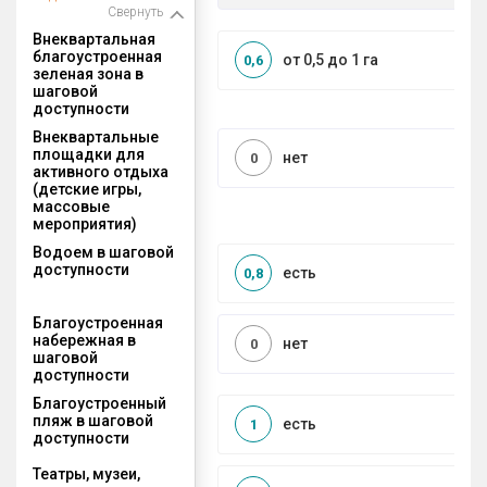
Свернуть
Внеквартальная
благоустроенная
от 0,5 до 1 га
0,6
зеленая зона в
шаговой
доступности
Внеквартальные
площадки для
нет
0
активного отдыха
(детские игры,
массовые
мероприятия)
Водоем в шаговой
доступности
есть
0,8
Благоустроенная
набережная в
нет
0
шаговой
доступности
Благоустроенный
пляж в шаговой
есть
1
доступности
Театры, музеи,