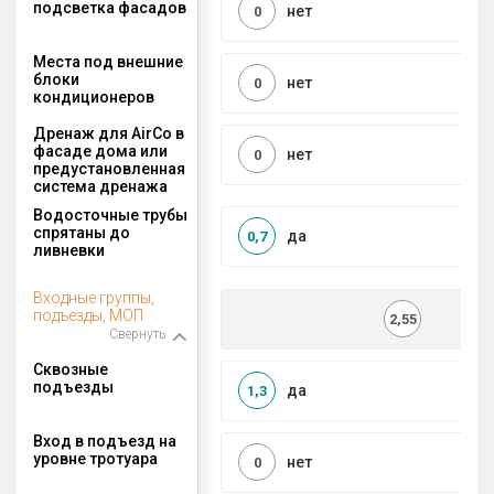
подсветка фасадов
нет
0
Места под внешние
блоки
нет
0
кондиционеров
Дренаж для AirCo в
фасаде дома или
нет
0
предустановленная
система дренажа
Водосточные трубы
спрятаны до
да
0,7
ливневки
Входные группы,
подъезды, МОП
2,55
Свернуть
Сквозные
подъезды
да
1,3
Вход в подъезд на
уровне тротуара
нет
0