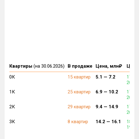
Квартиры
(на 30.06.2026)
В продаже
Цена, млн₽
Цена,
0К
15 квартир
5.1 —
7.2
175 0
207 3
1К
25 квартир
6.9 —
10.2
175 0
206 6
2К
29 квартир
9.4 —
14.9
175 0
201 0
3К
8 квартир
14.2 —
16.1
185 0
193 0