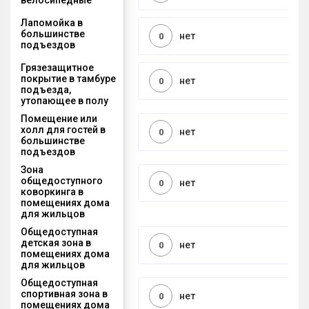
Лапомойка в
большинстве
нет
0
подъездов
Грязезащитное
покрытие в тамбуре
нет
0
подъезда,
утопающее в полу
Помещение или
холл для гостей в
нет
0
большинстве
подъездов
Зона
общедоступного
нет
0
коворкинга в
помещениях дома
для жильцов
Общедоступная
детская зона в
нет
0
помещениях дома
для жильцов
Общедоступная
спортивная зона в
нет
0
помещениях дома