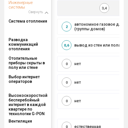
Инженерные
системы
3,4
Свернуть
Система отопления
автономное газовое для 
2
(группы домов)
Разводка
коммуникаций
вывод из стен или пола
0,6
отопления
Отопительные
приборы скрыты в
нет
0
полу или стене
Выбор интернет
операторов
нет
0
Высокоскоростной
бесперебойный
нет
0
интернет в каждой
квартире по
технологии G-PON
Вентиляция
естественная
0