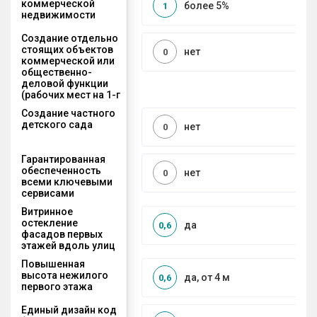
коммерческой
более 5%
1
недвижимости
Создание отдельно
стоящих объектов
нет
0
коммерческой или
общественно-
деловой функции
(рабочих мест на 1-г
Создание частного
детского сада
нет
0
Гарантированная
обеспеченность
нет
0
всеми ключевыми
сервисами
Витринное
остекление
да
0,6
фасадов первых
этажей вдоль улиц
Повышенная
высота нежилого
да, от 4 м
0,6
первого этажа
Единый дизайн код