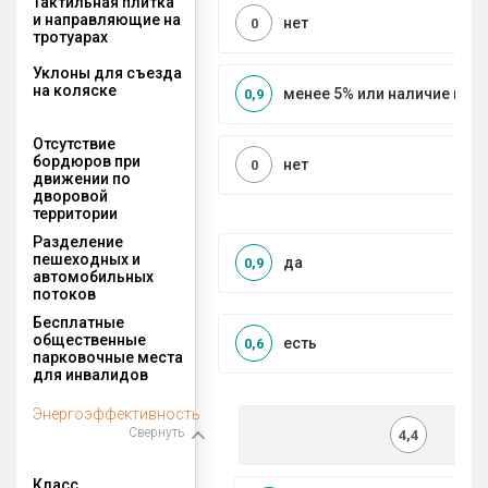
Тактильная плитка
и направляющие на
нет
0
тротуарах
Уклоны для съезда
на коляске
менее 5% или наличие по
0,9
Отсутствие
бордюров при
нет
0
движении по
дворовой
территории
Разделение
пешеходных и
да
0,9
автомобильных
потоков
Бесплатные
общественные
есть
0,6
парковочные места
для инвалидов
Энергоэффективность
Свернуть
4,4
Класс