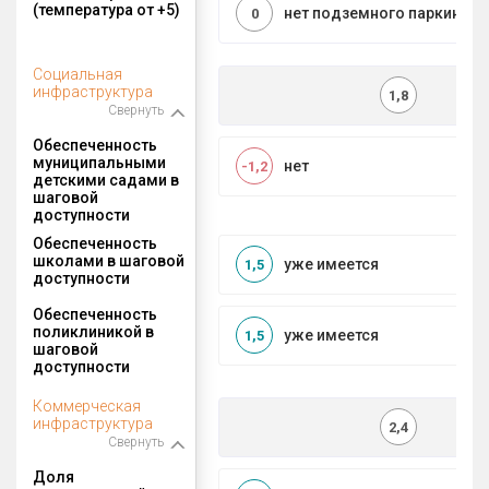
(температура от +5)
нет подземного паркинга
0
Социальная
инфраструктура
1,8
Свернуть
Обеспеченность
муниципальными
нет
-1,2
детскими садами в
шаговой
доступности
Обеспеченность
школами в шаговой
уже имеется
1,5
доступности
Обеспеченность
поликлиникой в
уже имеется
1,5
шаговой
доступности
Коммерческая
инфраструктура
2,4
Свернуть
Доля