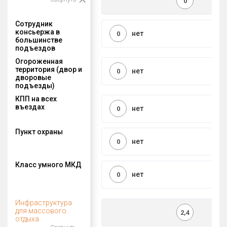
0
Сотрудник
консьержа в
нет
0
большинстве
подъездов
Огороженная
территория (двор и
нет
0
дворовые
подъезды)
КПП на всех
въездах
нет
0
Пункт охраны
нет
0
Класс умного МКД
нет
0
Инфраструктура
для массового
2,4
отдыха