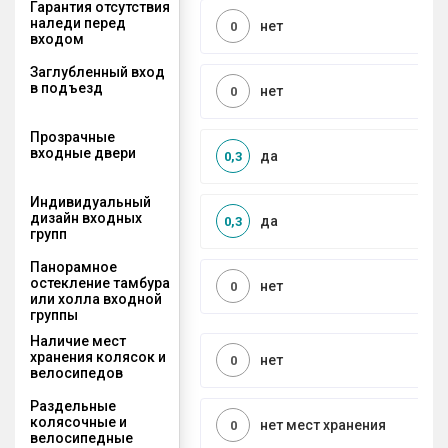
Гарантия отсутствия
наледи перед
нет
0
входом
Заглубленный вход
в подъезд
нет
0
Прозрачные
входные двери
да
0,3
Индивидуальный
дизайн входных
да
0,3
групп
Панорамное
остекление тамбура
нет
0
или холла входной
группы
Наличие мест
хранения колясок и
нет
0
велосипедов
Раздельные
колясочные и
нет мест хранения
0
велосипедные