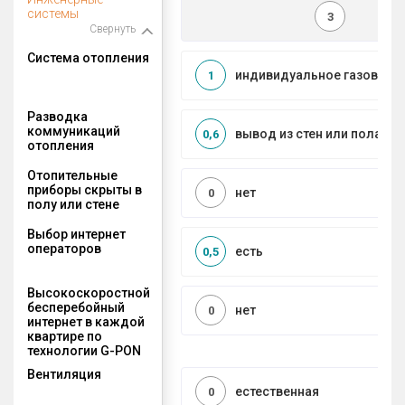
системы
3
Свернуть
Система отопления
индивидуальное газовое
1
Разводка
коммуникаций
вывод из стен или пола
0,6
отопления
Отопительные
приборы скрыты в
нет
0
полу или стене
Выбор интернет
операторов
есть
0,5
Высокоскоростной
бесперебойный
нет
0
интернет в каждой
квартире по
технологии G-PON
Вентиляция
естественная
0