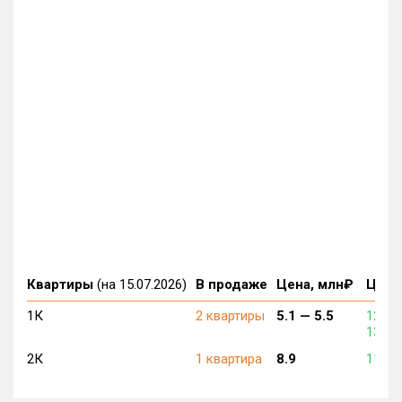
Квартиры
(на 15.07.2026)
В продаже
Цена, млн₽
Цена,
1К
2 квартиры
5.1 —
5.5
122 0
135 7
2К
1 квартира
8.9
110 9