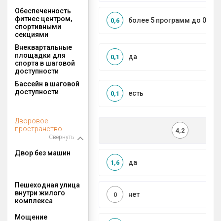
Обеспеченность
фитнес центром,
более 5 программ до 0,5 к
0,6
спортивными
секциями
Внеквартальные
площадки для
да
0,1
спорта в шаговой
доступности
Бассейн в шаговой
доступности
есть
0,1
Дворовое
пространство
4,2
Свернуть
Двор без машин
да
1,6
Пешеходная улица
внутри жилого
нет
0
комплекса
Мощение