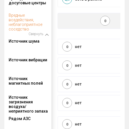
досуговые центры
Вредные
воздействия,
0
неблагоприятное
соседство
Свернуть
Источник шума
нет
0
Источник вибрации
нет
0
Источник
магнитных полей
нет
0
Источник
загрязнения
нет
0
воздуха/
неприятного запаха
Рядом АЗС
нет
0