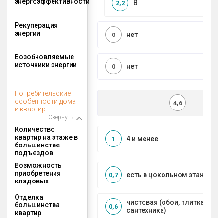
энергоэффективности
B
2,2
Рекуперация
энергии
нет
0
Возобновляемые
источники энергии
нет
0
Потребительские
особенности дома
4,6
и квартир
Свернуть
Количество
квартир на этаже в
4 и менее
1
большинстве
подъездов
Возможность
приобретения
есть в цокольном этаже
0,7
кладовых
Отделка
чистовая (обои, плитка, по
большинства
0,6
сантехника)
квартир