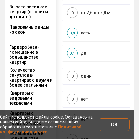
Высота потолков
квартир (от плиты
от 2,6 до 2,8 м
0
до плиты)
Панорамные виды
из окон
есть
0,9
Гардеробная-
помещение в
да
0,1
большинстве
квартир
Количество
санузлов в
один
0
квартирах с двумя и
более спальнями
Квартиры с
видовыми
нет
0
террасами
Квартиры с
Сайт использует файлы cookie. Оставаясь на
террасами на
нет
0
нашем сайте, Вы даете согласие на их
первых этажах
ОК
обработку в соответствии с
Политикой
конфиденциальности
Большие окна в
большинстве