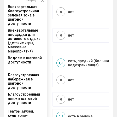
Свернуть
Внеквартальная
благоустроенная
нет
0
зеленая зона в
шаговой
доступности
Внеквартальные
площадки для
нет
0
активного отдыха
(детские игры,
массовые
мероприятия)
Водоем в шаговой
есть, средний (большие рек
доступности
1,5
водохранилища)
Благоустроенная
набережная в
нет
0
шаговой
доступности
Благоустроенный
пляж в шаговой
нет
0
доступности
Театры, музеи,
культурно-
есть в районе
0,9