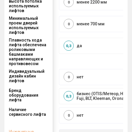
высота потолка
менее 2200 мм
0
используемых
лифтов
Минимальный
проем дверей
менее 700 мм
0
используемых
лифтов
Плавность хода
лифта обеспечена
да
0,3
роликовыми
башмаками
направляющих и
противовесом
Индивидуальный
дизайн кабин
нет
0
лифтов
Бренд
бизнес (OTIS/Метеор, HYUND
оборудования
0,3
Fuji, BLT, Kleeman, Orona)
лифта
Наличие
сервисного лифта
нет
0
Инженерные