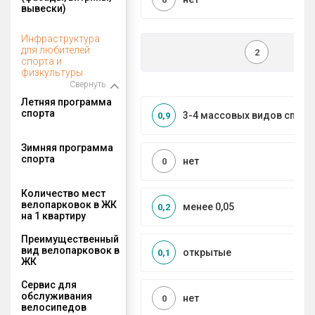
вывески)
Инфраструктура
для любителей
2
спорта и
физкультуры
Свернуть
Летняя программа
спорта
3-4 массовых видов спорт
0,9
Зимняя программа
спорта
нет
0
Количество мест
велопарковок в ЖК
менее 0,05
0,2
на 1 квартиру
Преимущественный
вид велопарковок в
открытые
0,1
ЖК
Сервис для
обслуживания
нет
0
велосипедов