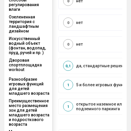
нет
0
регулирования
влаги
Озелененная
территория с
нет
0
ландшафтным
дизайном
Искусственный
водный объект
нет
0
(фонтан, водопад,
пруд, ручей и пр. )
Дворовая
спортплощадка
да, стандартные решения
0,1
workout
Разнообразие
игровых функций
5 и более игровых функций
1
для детей
младшего возраста
Преимущественное
открытое наземное или на
место размещения
1
подземного паркинга
зон для детей
младшего возраста
и подросткового
возраста