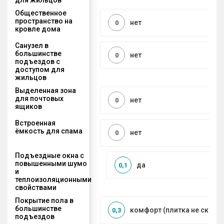
Общественное
пространство на
нет
0
кровле дома
Санузел в
большинстве
нет
0
подъездов с
доступом для
жильцов
Выделенная зона
для почтовых
нет
0
ящиков
Встроенная
ёмкость для спама
нет
0
Подъездные окна с
повышенными шумо
да
0,1
и
теплоизоляционными
свойствами
Покрытие пола в
большинстве
комфорт (плитка не сколь
0,3
подъездов