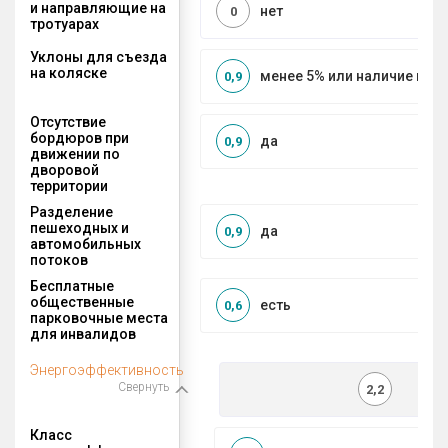
и направляющие на
нет
0
тротуарах
Уклоны для съезда
на коляске
менее 5% или наличие по
0,9
Отсутствие
бордюров при
да
0,9
движении по
дворовой
территории
Разделение
пешеходных и
да
0,9
автомобильных
потоков
Бесплатные
общественные
есть
0,6
парковочные места
для инвалидов
Энергоэффективность
Свернуть
2,2
Класс