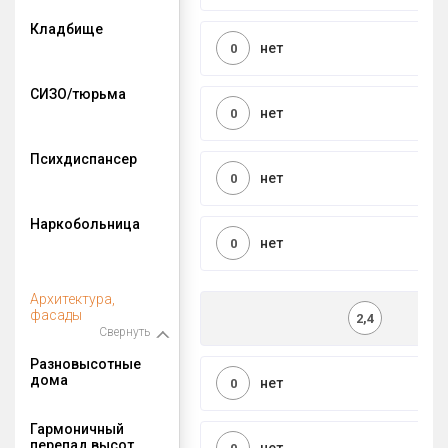
Кладбище
нет
0
СИЗО/тюрьма
нет
0
Психдиспансер
нет
0
Наркобольница
нет
0
Архитектура,
фасады
2,4
Свернуть
Разновысотные
дома
нет
0
Гармоничный
перепад высот