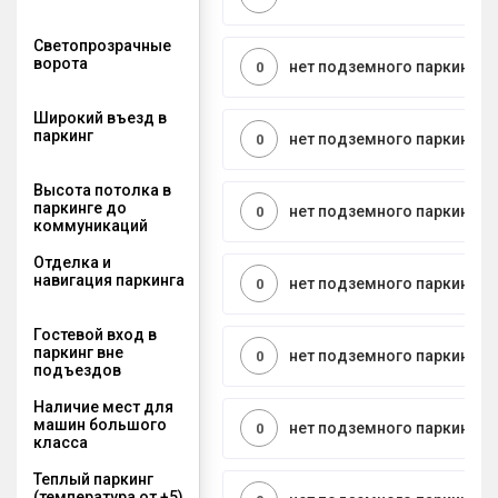
Светопрозрачные
ворота
нет подземного паркинга
0
Широкий въезд в
паркинг
нет подземного паркинга
0
Высота потолка в
паркинге до
нет подземного паркинга
0
коммуникаций
Отделка и
навигация паркинга
нет подземного паркинга
0
Гостевой вход в
паркинг вне
нет подземного паркинга
0
подъездов
Наличие мест для
машин большого
нет подземного паркинга
0
класса
Теплый паркинг
(температура от +5)