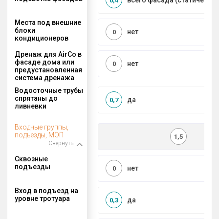
всего фасада (статическая
0,4
Места под внешние
блоки
нет
0
кондиционеров
Дренаж для AirCo в
фасаде дома или
нет
0
предустановленная
система дренажа
Водосточные трубы
спрятаны до
да
0,7
ливневки
Входные группы,
подъезды, МОП
1,5
Свернуть
Сквозные
подъезды
нет
0
Вход в подъезд на
уровне тротуара
да
0,3