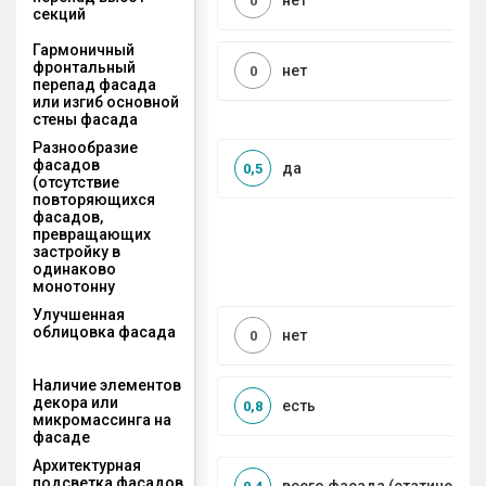
нет
0
секций
Гармоничный
фронтальный
нет
0
перепад фасада
или изгиб основной
стены фасада
Разнообразие
фасадов
да
0,5
(отсутствие
повторяющихся
фасадов,
превращающих
застройку в
одинаково
монотонну
Улучшенная
облицовка фасада
нет
0
Наличие элементов
декора или
есть
0,8
микромассинга на
фасаде
Архитектурная
подсветка фасадов