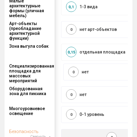
Малые
архитектурные
1-3 вида
0,1
формы (уличная
мебель)
Арт-объекты
(преобладание
нет арт-объектов
0
архитектурной
функции)
Зона выгула собак
отдельная площадка
0,15
Специализированная
площадка для
нет
0
массовых
мероприятий
Оборудованная
зона для пикника
нет
0
Многоуровневое
освещение
0-1 уровень
0
Безопасность
Свернуть