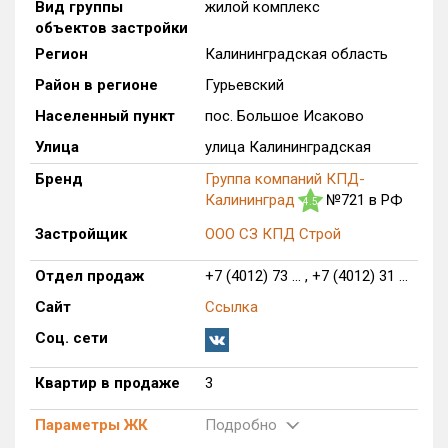
Вид группы
жилой комплекс
Только новые
объектов застройки
Регион
Калининградская область
Оценка ЕРЗ ЖК
Район в регионе
Гурьевский
от
до
Населенный пункт
пос. Большое Исаково
с продажами
Улица
улица Калининградская
Бренд
Группа компаний КПД-
Калининград
№721 в РФ
4.5
Рейтинг ЕРЗ
Застройщик
ООО СЗ КПД Строй
Найдено:
Отдел продаж
+7 (4012) 73 ... , +7 (4012) 31 ...
Жилых комплексов
1 из 581
Сайт
Ссылка
Многоквартирных домов
16 из 1 548
Соц. сети
Блокированных домов
0 из 12
Квартир в продаже
3
Домов с апартаментами
0 из 55
Поселков таунхаусов
0 из 2
Параметры ЖК
Подробно
Блокированных домов
0 из 3