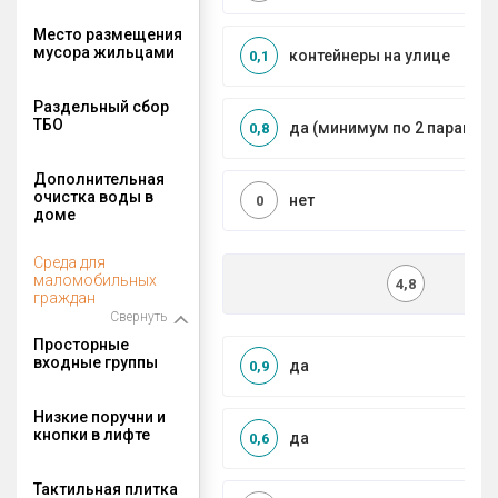
Место размещения
мусора жильцами
контейнеры на улице
0,1
Раздельный сбор
ТБО
да (минимум по 2 парамет
0,8
Дополнительная
очистка воды в
нет
0
доме
Среда для
маломобильных
4,8
граждан
Свернуть
Просторные
входные группы
да
0,9
Низкие поручни и
кнопки в лифте
да
0,6
Тактильная плитка