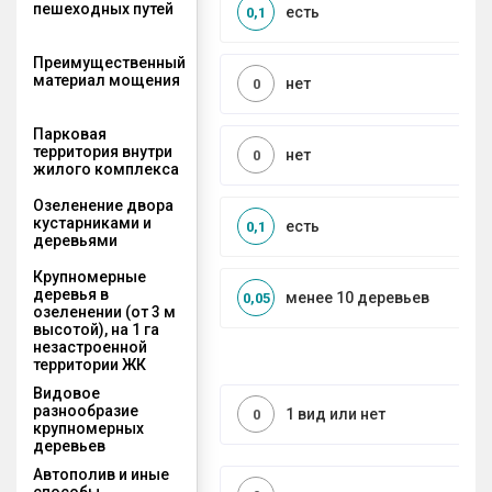
пешеходных путей
есть
0,1
Преимущественный
материал мощения
нет
0
Парковая
территория внутри
нет
0
жилого комплекса
Озеленение двора
кустарниками и
есть
0,1
деревьями
Крупномерные
деревья в
менее 10 деревьев
0,05
озеленении (от 3 м
высотой), на 1 га
незастроенной
территории ЖК
Видовое
разнообразие
1 вид или нет
0
крупномерных
деревьев
Автополив и иные
способы