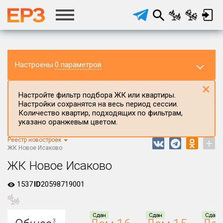
Настроены
0 параметров
×
Настройте фильтр подбора ЖК или квартиры.
Настройки сохранятся на весь период сессии.
Количество квартир, подходящих по фильтрам,
указано оранжевым цветом.
Реестр новостроек
+
Регион ЖК
ЖК Новое Исаково
Калининградская область
ЖК Новое Исаково
Район в регионе
1537
ID
20598719001
Все
Населённый пункт
Сдан
Сдан
Сдан
3