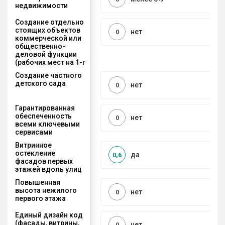
недвижимости
Создание отдельно
стоящих объектов
нет
0
коммерческой или
общественно-
деловой функции
(рабочих мест на 1-г
Создание частного
детского сада
нет
0
Гарантированная
обеспеченность
нет
0
всеми ключевыми
сервисами
Витринное
остекление
да
0,6
фасадов первых
этажей вдоль улиц
Повышенная
высота нежилого
нет
0
первого этажа
Единый дизайн код
(фасады, витрины,
нет
0