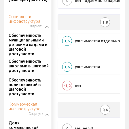
нет подземного паркинга
0
Социальная
инфраструктура
1,8
Свернуть
Обеспеченность
муниципальными
уже имеется отдельносто
1,5
детскими садами в
шаговой
доступности
Обеспеченность
школами в шаговой
уже имеется
1,5
доступности
Обеспеченность
поликлиникой в
нет
-1,2
шаговой
доступности
Коммерческая
инфраструктура
0,6
Свернуть
Доля
коммерческой
менее 5%
0