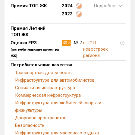
Премия ТОП ЖК
2024
Подробно
Квартир, апартаментов,
блоков в БД
3 из 16 505
2023
Премия Летний
ТОП ЖК
Оценка ЕРЗ
40.5
№ 7
в ТОП
?
новостроек
(потребительские качества
региона
ЖК)
Потребительские качества
Транспортная доступность
Инфраструктура для автомобилистов
Социальная инфраструктура
Коммерческая инфраструктура
Инфраструктура для любителей спорта и
физкультуры
Дворовое пространство
Безопасность
Инфраструктура для массового отдыха