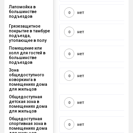
Лапомойка в
большинстве
нет
0
подъездов
Грязезащитное
покрытие в тамбуре
нет
0
подъезда,
утопающее в полу
Помещение или
холл для гостей в
нет
0
большинстве
подъездов
Зона
общедоступного
нет
0
коворкинга в
помещениях дома
для жильцов
Общедоступная
детская зона в
нет
0
помещениях дома
для жильцов
Общедоступная
спортивная зона в
нет
0
помещениях дома
для жильцов