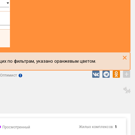
×
щих по фильтрам, указано оранжевым цветом.
+
Оптимист
Жилых комплексов:
1
Просмотренный