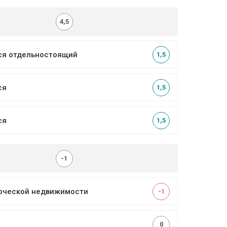
4,5
ся отдельностоящий
1,5
ся
1,5
ся
1,5
-1
рческой недвижимости
-1
0