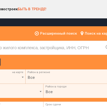
овостроек
БЫТЬ В ТРЕНДЕ!
Расширенный поиск
Поиск на ка
на карте
Район в регионе
Все
Район в городе
Все
²
Срок сдачи