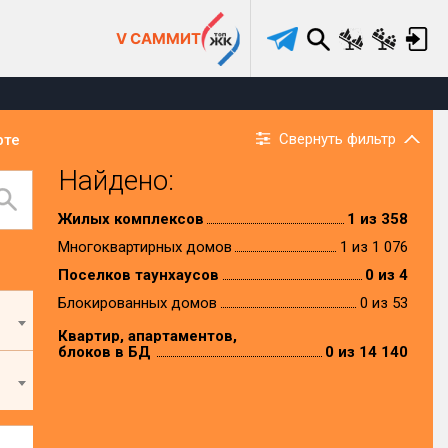
V САММИТ
Свернуть фильтр
рте
Найдено:
Жилых комплексов
1 из 358
Многоквартирных домов
1 из 1 076
Поселков таунхаусов
0 из 4
Блокированных домов
0 из 53
Квартир, апартаментов,
блоков в БД
0 из 14 140