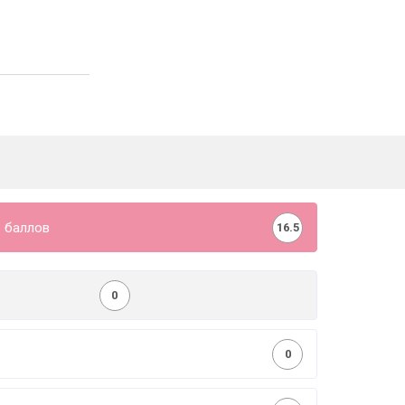
 баллов
16.5
0
0