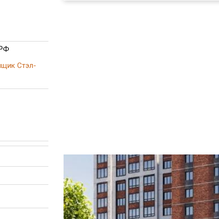
 РФ
йщик Стэл-