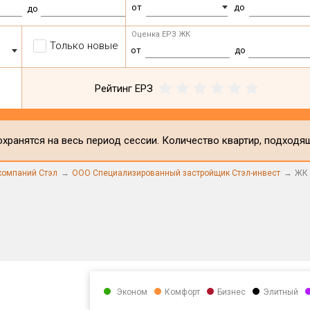
от
до
до
Оценка ЕРЗ ЖК
Только новые
от
до
Рейтинг ЕРЗ
хранятся на весь период сессии. Количество квартир, подходя
компаний Стэл
ООО Специализированный застройщик Стэл-инвест
ЖК 
Эконом
Комфорт
Бизнес
Элитный