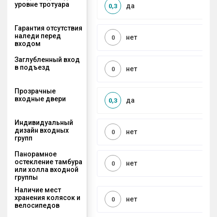
уровне тротуара
да
0,3
Гарантия отсутствия
наледи перед
нет
0
входом
Заглубленный вход
в подъезд
нет
0
Прозрачные
входные двери
да
0,3
Индивидуальный
дизайн входных
нет
0
групп
Панорамное
остекление тамбура
нет
0
или холла входной
группы
Наличие мест
хранения колясок и
нет
0
велосипедов