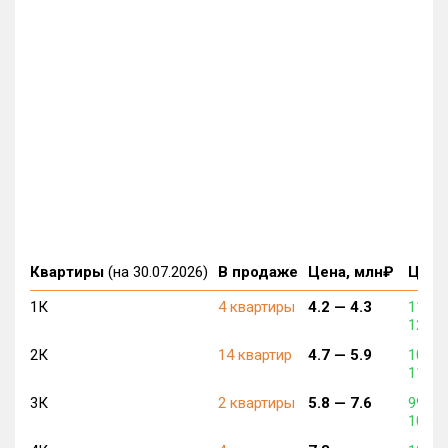
Квартиры
(на 30.07.2026)
В продаже
Цена, млн₽
Цена,
1К
4 квартиры
4.2 —
4.3
119 8
120 1
2К
14 квартир
4.7 —
5.9
105 0
110 7
3К
2 квартиры
5.8 —
7.6
99 96
104 9