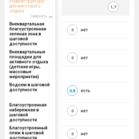
Инфраструктура
для массового
1,7
отдыха
Свернуть
Внеквартальная
благоустроенная
нет
0
зеленая зона в
шаговой
доступности
Внеквартальные
площадки для
нет
0
активного отдыха
(детские игры,
массовые
мероприятия)
Водоем в шаговой
доступности
есть
0,8
Благоустроенная
набережная в
нет
0
шаговой
доступности
Благоустроенный
пляж в шаговой
нет
0
доступности