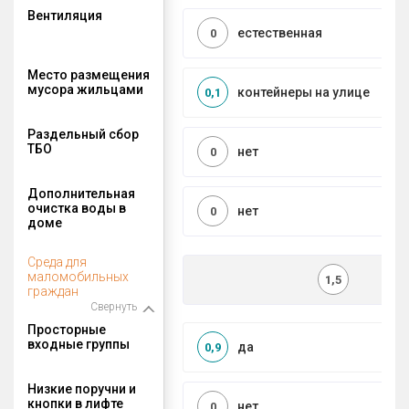
Вентиляция
естественная
0
Место размещения
мусора жильцами
контейнеры на улице
0,1
Раздельный сбор
ТБО
нет
0
Дополнительная
очистка воды в
нет
0
доме
Среда для
маломобильных
1,5
граждан
Свернуть
Просторные
входные группы
да
0,9
Низкие поручни и
кнопки в лифте
нет
0