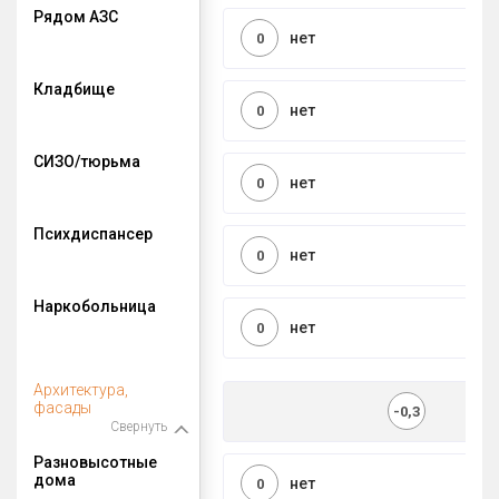
Рядом АЗС
нет
0
Кладбище
нет
0
СИЗО/тюрьма
нет
0
Психдиспансер
нет
0
Наркобольница
нет
0
Архитектура,
фасады
-0,3
Свернуть
Разновысотные
дома
нет
0