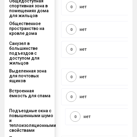
Общедоступная
спортивная зона в
нет
0
помещениях дома
для жильцов
Общественное
пространство на
нет
0
кровле дома
Санузел в
большинстве
нет
0
подъездов с
доступом для
жильцов
Выделенная зона
для почтовых
нет
0
ящиков
Встроенная
ёмкость для спама
нет
0
Подъездные окна с
повышенными шумо
нет
0
и
теплоизоляционными
свойствами