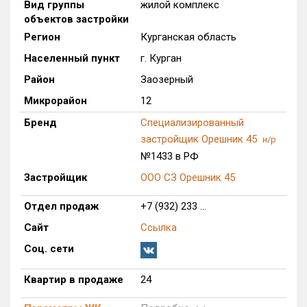
Вид группы
жилой комплекс
объектов застройки
Только новые
Регион
Курганская область
Оценка ЕРЗ ЖК
Населенный пункт
г. Курган
от
до
Район
Заозерный
Микрорайон
12
с продажами
Бренд
Специализированный
застройщик Орешник 45
н/р
Рейтинг ЕРЗ
№1433 в РФ
Застройщик
ООО СЗ Орешник 45
Найдено:
Отдел продаж
+7 (932) 233 ...
Жилых комплексов
1 из 120
Многоквартирных домов
1 из 282
Сайт
Ссылка
Блокированных домов
0 из 4
Соц. сети
Квартир, апартаментов,
Квартир в продаже
24
блоков в БД
24 из 2 946