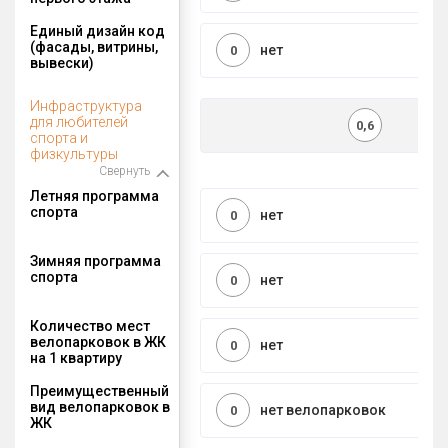
Единый дизайн код
(фасады, витрины,
нет
0
вывески)
Инфраструктура
для любителей
0,6
спорта и
физкультуры
Свернуть
Летняя программа
спорта
нет
0
Зимняя программа
спорта
нет
0
Количество мест
велопарковок в ЖК
нет
0
на 1 квартиру
Преимущественный
вид велопарковок в
нет велопарковок
0
ЖК