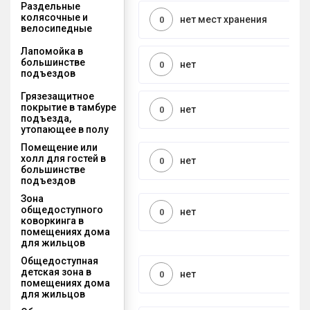
Раздельные
колясочные и
нет мест хранения
0
велосипедные
Лапомойка в
большинстве
нет
0
подъездов
Грязезащитное
покрытие в тамбуре
нет
0
подъезда,
утопающее в полу
Помещение или
холл для гостей в
нет
0
большинстве
подъездов
Зона
общедоступного
нет
0
коворкинга в
помещениях дома
для жильцов
Общедоступная
детская зона в
нет
0
помещениях дома
для жильцов