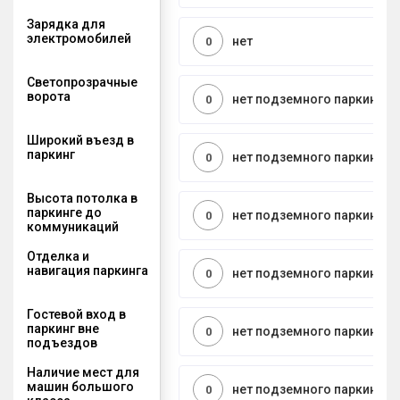
Зарядка для
электромобилей
нет
0
Светопрозрачные
ворота
нет подземного паркинга
0
Широкий въезд в
паркинг
нет подземного паркинга
0
Высота потолка в
паркинге до
нет подземного паркинга
0
коммуникаций
Отделка и
навигация паркинга
нет подземного паркинга
0
Гостевой вход в
паркинг вне
нет подземного паркинга
0
подъездов
Наличие мест для
машин большого
нет подземного паркинга
0