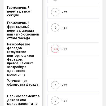
Гармоничный
перепад высот
нет
0
секций
Гармоничный
фронтальный
нет
0
перепад фасада
или изгиб основной
стены фасада
Разнообразие
фасадов
нет
-0,5
(отсутствие
повторяющихся
фасадов,
превращающих
застройку в
одинаково
монотонну
Улучшенная
облицовка фасада
нет
0
Наличие элементов
декора или
нет
0
микромассинга на