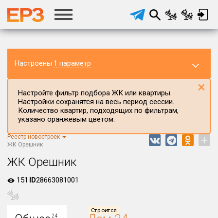
Настроены
1 параметр
×
Настройте фильтр подбора ЖК или квартиры.
Настройки сохранятся на весь период сессии.
Количество квартир, подходящих по фильтрам,
указано оранжевым цветом.
Реестр новостроек
+
Регион ЖК
ЖК Орешник
Курганская область
ЖК Орешник
Район в регионе
151
ID
28663081001
Все
Населённый пункт
Строится
24