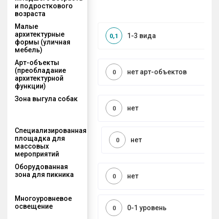
и подросткового
возраста
Малые
архитектурные
1-3 вида
0,1
формы (уличная
мебель)
Арт-объекты
(преобладание
нет арт-объектов
0
архитектурной
функции)
Зона выгула собак
нет
0
Специализированная
площадка для
нет
0
массовых
мероприятий
Оборудованная
зона для пикника
нет
0
Многоуровневое
освещение
0-1 уровень
0