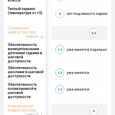
класса
Теплый паркинг
(температура от +5)
нет подземного паркинга
0
Социальная
инфраструктура
4,5
Свернуть
Обеспеченность
муниципальными
уже имеется отдельносто
1,5
детскими садами в
шаговой
доступности
Обеспеченность
школами в шаговой
уже имеется
1,5
доступности
Обеспеченность
поликлиникой в
уже имеется
1,5
шаговой
доступности
Коммерческая
инфраструктура
0
Свернуть