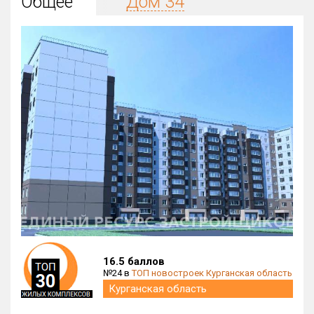
Общее
Дом 34
Округ
Все
Район в городе
Все
Цена
₽/м²
млн ₽
от
до
Общая площадь, м²
от
до
Срок сдачи
IV кв. 2026
IV кв. 2026
от
до
Вид объекта
×
ДАП
×
МД
16.5 баллов
№24 в
ТОП новостроек Курганская область
Кол-во комнат
Курганская область