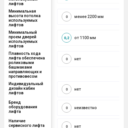
лифтов
Минимальная
высота потолка
менее 2200 мм
0
используемых
лифтов
Минимальный
проем дверей
от 1100 мм
0,2
используемых
лифтов
Плавность хода
лифта обеспечена
нет
0
роликовыми
башмаками
направляющих и
противовесом
Индивидуальный
дизайн кабин
нет
0
лифтов
Бренд
оборудования
неизвестно
0
лифта
Наличие
сервисного лифта
нет
0