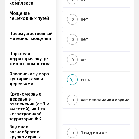
комплекса
Мощение
пешеходных путей
нет
0
Преимущественный
материал мощения
нет
0
Парковая
территория внутри
нет
0
жилого комплекса
Озеленение двора
кустарниками и
есть
0,1
деревьями
Крупномерные
деревья в
нет озеленения крупноме
0
озеленении (от 3 м
высотой), на 1 га
незастроенной
территории ЖК
Видовое
разнообразие
1 вид или нет
0
крупномерных