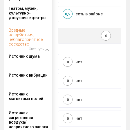
Театры, музеи,
культурно-
есть в районе
0,9
досуговые центры
Вредные
воздействия,
0
неблагоприятное
соседство
Свернуть
Источник шума
нет
0
Источник вибрации
нет
0
Источник
магнитных полей
нет
0
Источник
загрязнения
нет
0
воздуха/
неприятного запаха