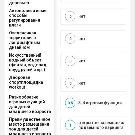
деревьев
Автополив и иные
способы
нет
0
регулирования
влаги
Озелененная
территория с
нет
0
ландшафтным
дизайном
Искусственный
водный объект
нет
0
(фонтан, водопад,
пруд, ручей и пр. )
Дворовая
спортплощадка
нет
0
workout
Разнообразие
игровых функций
3-4 игровых функции
0,5
для детей
младшего возраста
Преимущественное
открытое наземное или на
место размещения
1
подземного паркинга
зон для детей
младшего возраста