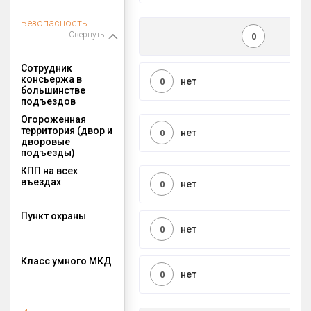
Безопасность
Свернуть
0
Сотрудник
консьержа в
нет
0
большинстве
подъездов
Огороженная
территория (двор и
нет
0
дворовые
подъезды)
КПП на всех
въездах
нет
0
Пункт охраны
нет
0
Класс умного МКД
нет
0