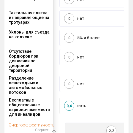
Тактильная плитка
и направляющие на
нет
0
тротуарах
Уклоны для съезда
на коляске
5% и более
0
Отсутствие
бордюров при
нет
0
движении по
дворовой
территории
Разделение
пешеходных и
нет
0
автомобильных
потоков
Бесплатные
общественные
есть
0,6
парковочные места
для инвалидов
Энергоэффективность
Свернуть
2,2