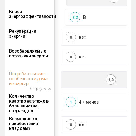
Класс
энергоэффективности
B
2,2
Рекуперация
энергии
нет
0
Возобновляемые
источники энергии
нет
0
Потребительские
особенности дома
1,3
и квартир
Свернуть
Количество
квартир на этаже в
4 и менее
1
большинстве
подъездов
Возможность
приобретения
нет
0
кладовых