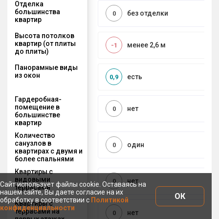
Отделка
большинства
без отделки
0
квартир
Высота потолков
квартир (от плиты
менее 2,6 м
-1
до плиты)
Панорамные виды
из окон
есть
0,9
Гардеробная-
помещение в
нет
0
большинстве
квартир
Количество
санузлов в
один
0
квартирах с двумя и
более спальнями
Квартиры с
видовыми
нет
0
Сайт использует файлы cookie. Оставаясь на
террасами
нашем сайте, Вы даете согласие на их
ОК
обработку в соответствии с
Политикой
Квартиры с
конфиденциальности
террасами на
нет
0
первых этажах