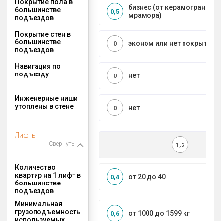
Покрытие пола в
бизнес (от керамогранита 
большинстве
0,5
мрамора)
подъездов
Покрытие стен в
большинстве
эконом или нет покрытия
0
подъездов
Навигация по
подъезду
нет
0
Инженерные ниши
утоплены в стене
нет
0
Лифты
Свернуть
1,2
Количество
квартир на 1 лифт в
от 20 до 40
0,4
большинстве
подъездов
Минимальная
грузоподъемность
от 1000 до 1599 кг
0,6
используемых