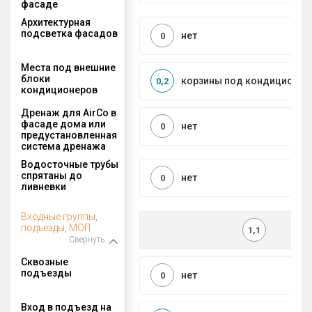
фасаде
Архитектурная
подсветка фасадов
нет
0
Места под внешние
блоки
корзины под кондиционер
0,2
кондиционеров
Дренаж для AirCo в
фасаде дома или
нет
0
предустановленная
система дренажа
Водосточные трубы
спрятаны до
нет
0
ливневки
Входные группы,
подъезды, МОП
1,1
Свернуть
Сквозные
подъезды
нет
0
Вход в подъезд на