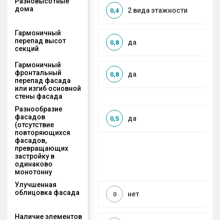
Разновысотные
дома
2 вида этажности
0,4
Гармоничный
перепад высот
да
0,8
секций
Гармоничный
фронтальный
да
0,8
перепад фасада
или изгиб основной
стены фасада
Разнообразие
фасадов
да
0,5
(отсутствие
повторяющихся
фасадов,
превращающих
застройку в
одинаково
монотонну
Улучшенная
облицовка фасада
нет
0
Наличие элементов