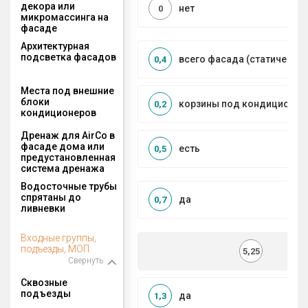
декора или
нет
0
микромассинга на
фасаде
Архитектурная
подсветка фасадов
всего фасада (статическая
0,4
Места под внешние
блоки
корзины под кондиционер
0,2
кондиционеров
Дренаж для AirCo в
фасаде дома или
есть
0,5
предустановленная
система дренажа
Водосточные трубы
спрятаны до
да
0,7
ливневки
Входные группы,
подъезды, МОП
5,25
Свернуть
Сквозные
подъезды
да
1,3