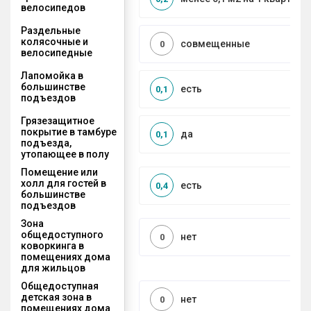
велосипедов
Раздельные
колясочные и
совмещенные
0
велосипедные
Лапомойка в
большинстве
есть
0,1
подъездов
Грязезащитное
покрытие в тамбуре
да
0,1
подъезда,
утопающее в полу
Помещение или
холл для гостей в
есть
0,4
большинстве
подъездов
Зона
общедоступного
нет
0
коворкинга в
помещениях дома
для жильцов
Общедоступная
детская зона в
нет
0
помещениях дома