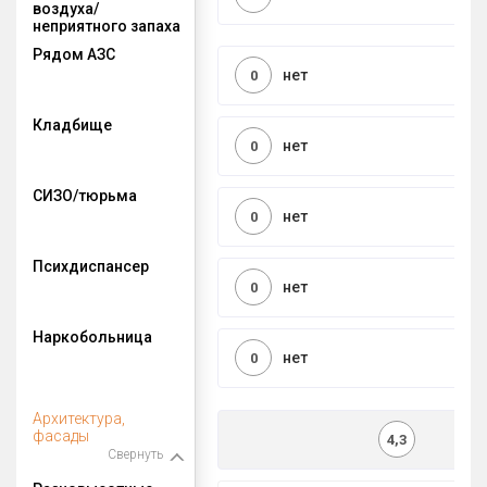
воздуха/
неприятного запаха
Рядом АЗС
нет
0
Кладбище
нет
0
СИЗО/тюрьма
нет
0
Психдиспансер
нет
0
Наркобольница
нет
0
Архитектура,
фасады
4,3
Свернуть