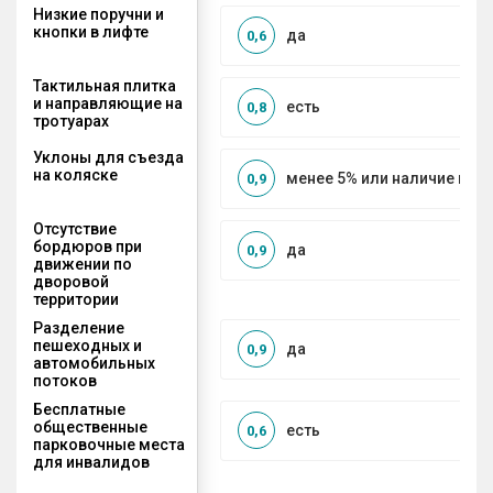
Низкие поручни и
кнопки в лифте
да
0,6
Тактильная плитка
и направляющие на
есть
0,8
тротуарах
Уклоны для съезда
на коляске
менее 5% или наличие по
0,9
Отсутствие
бордюров при
да
0,9
движении по
дворовой
территории
Разделение
пешеходных и
да
0,9
автомобильных
потоков
Бесплатные
общественные
есть
0,6
парковочные места
для инвалидов