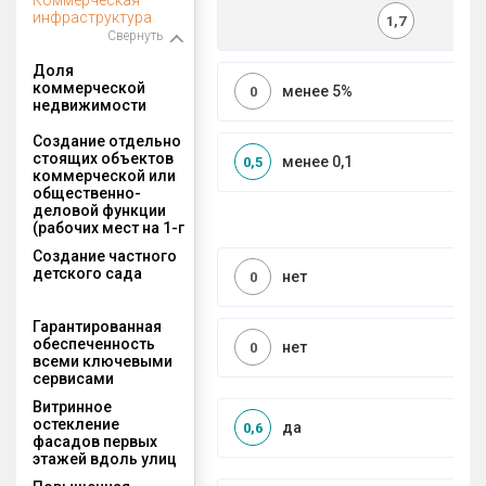
инфраструктура
1,7
Свернуть
Доля
коммерческой
менее 5%
0
недвижимости
Создание отдельно
стоящих объектов
менее 0,1
0,5
коммерческой или
общественно-
деловой функции
(рабочих мест на 1-г
Создание частного
детского сада
нет
0
Гарантированная
обеспеченность
нет
0
всеми ключевыми
сервисами
Витринное
остекление
да
0,6
фасадов первых
этажей вдоль улиц