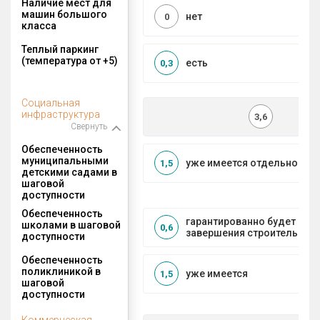
Наличие мест для
машин большого
нет
0
класса
Теплый паркинг
(температура от +5)
есть
0,3
Социальная
инфраструктура
3,6
Свернуть
Обеспеченность
муниципальными
уже имеется отдельносто
1,5
детскими садами в
шаговой
доступности
Обеспеченность
гарантированно будет пос
школами в шаговой
0,6
завершения строительства
доступности
Обеспеченность
поликлиникой в
уже имеется
1,5
шаговой
доступности
Коммерческая