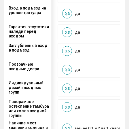
Вход в подъезд на
уровне тротуара
да
0,3
Гарантия отсутствия
наледи перед
да
0,3
входом
Заглубленный вход
в подъезд
да
0,5
Прозрачные
входные двери
да
0,3
Индивидуальный
дизайн входных
да
0,3
групп
Панорамное
остекление тамбура
да
0,3
или холла входной
группы
Наличие мест
хранения колясок и
менее 0,1 м2 на 1 квартиру
0,2