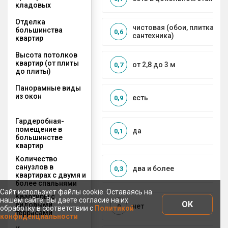
кладовых
Отделка
чистовая (обои, плитка, по
большинства
0,6
сантехника)
квартир
Высота потолков
квартир (от плиты
от 2,8 до 3 м
0,7
до плиты)
Панорамные виды
из окон
есть
0,9
Гардеробная-
помещение в
да
0,1
большинстве
квартир
Количество
санузлов в
два и более
0,3
квартирах с двумя и
более спальнями
Сайт использует файлы cookie. Оставаясь на
Квартиры с
нашем сайте, Вы даете согласие на их
ОК
видовыми
нет
0
обработку в соответствии с
Политикой
террасами
конфиденциальности