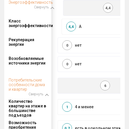
Энергоэффективность
Свернуть
4,4
Класс
энергоэффективности
A
4,4
Рекуперация
энергии
нет
0
Возобновляемые
источники энергии
нет
0
Потребительские
особенности дома
6
и квартир
Свернуть
Количество
квартир на этаже в
4 и менее
1
большинстве
подъездов
Возможность
приобретения
есть в цокольном этаже
0,7