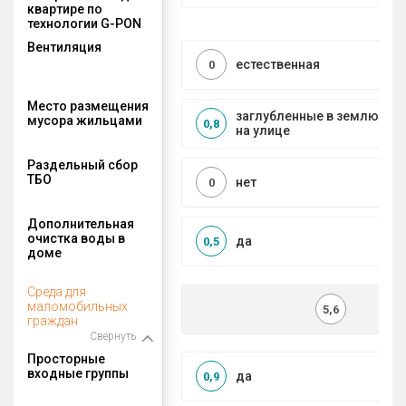
квартире по
технологии G-PON
Вентиляция
естественная
0
Место размещения
заглубленные в землю ко
мусора жильцами
0,8
на улице
Раздельный сбор
ТБО
нет
0
Дополнительная
очистка воды в
да
0,5
доме
Среда для
маломобильных
5,6
граждан
Свернуть
Просторные
входные группы
да
0,9