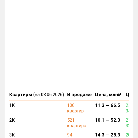
Квартиры
(на 03.06.2026)
В продаже
Цена, млн₽
Цена,
1К
100
11.3 —
66.5
255 7
квартир
346 6
2К
521
10.1 —
52.3
216 3
квартира
322 6
3К
94
14.3 —
28.3
206 2