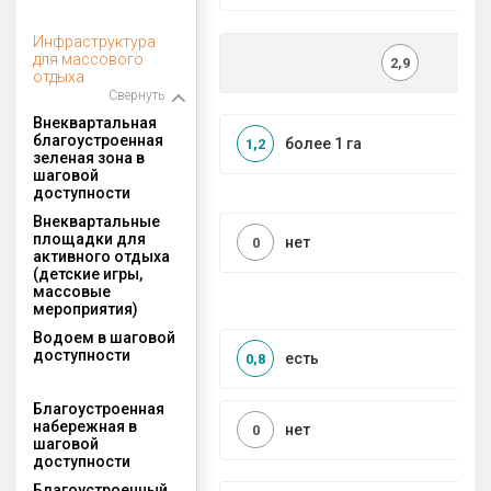
Инфраструктура
для массового
2,9
отдыха
Свернуть
Внеквартальная
благоустроенная
более 1 га
1,2
зеленая зона в
шаговой
доступности
Внеквартальные
площадки для
нет
0
активного отдыха
(детские игры,
массовые
мероприятия)
Водоем в шаговой
доступности
есть
0,8
Благоустроенная
набережная в
нет
0
шаговой
доступности
Благоустроенный