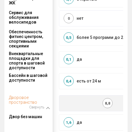
ЖК
Сервис для
обслуживания
нет
0
велосипедов
Обеспеченность
фитнес центром,
более 5 программ до 2 км
0,5
спортивными
секциями
Внеквартальные
площадки для
да
0,1
спорта в шаговой
доступности
Бассейн в шаговой
доступности
есть от 24 м
0,4
Дворовое
пространство
8,8
Свернуть
Двор без машин
да
1,6