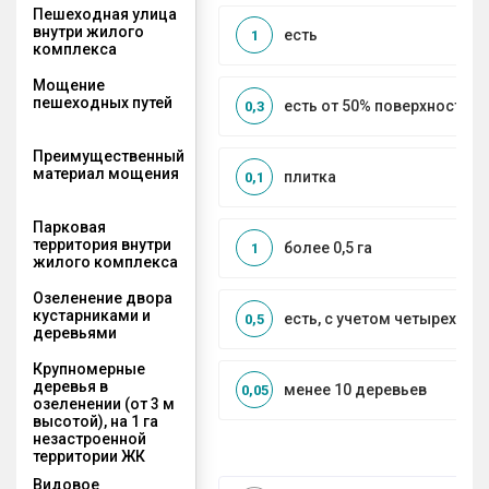
Пешеходная улица
внутри жилого
есть
1
комплекса
Мощение
пешеходных путей
есть от 50% поверхности
0,3
Преимущественный
материал мощения
плитка
0,1
Парковая
территория внутри
более 0,5 га
1
жилого комплекса
Озеленение двора
кустарниками и
есть, с учетом четырех се
0,5
деревьями
Крупномерные
деревья в
менее 10 деревьев
0,05
озеленении (от 3 м
высотой), на 1 га
незастроенной
территории ЖК
Видовое