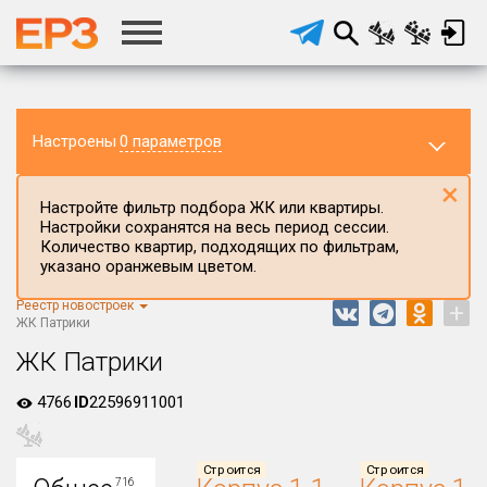
Настроены
0 параметров
×
Настройте фильтр подбора ЖК или квартиры.
Настройки сохранятся на весь период сессии.
Количество квартир, подходящих по фильтрам,
указано оранжевым цветом.
Реестр новостроек
+
Регион ЖК
ЖК Патрики
Краснодарский край
ЖК Патрики
Район в регионе
4766
ID
22596911001
Все
Населённый пункт
Строится
Строится
716