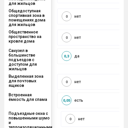
для жильцов
Общедоступная
спортивная зона в
нет
0
помещениях дома
для жильцов
Общественное
пространство на
нет
0
кровле дома
Санузел в
большинстве
да
0,3
подъездов с
доступом для
жильцов
Выделенная зона
для почтовых
нет
0
ящиков
Встроенная
ёмкость для спама
есть
0,05
Подъездные окна с
повышенными шумо
нет
0
и
теплоизоляционными