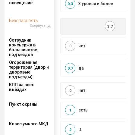
освещение
3 уровня и более
0,3
Безопасность
Свернуть
3,7
Сотрудник
консьержа в
нет
0
большинстве
подъездов
Огороженная
территория (двор и
да
0,7
дворовые
подъезды)
КПП на всех
въездах
нет
0
Пункт охраны
есть
1
Класс умного МКД
D
2