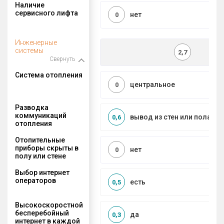
Наличие
сервисного лифта
нет
0
Инженерные
системы
2,7
Свернуть
Система отопления
центральное
0
Разводка
коммуникаций
вывод из стен или пола
0,6
отопления
Отопительные
приборы скрыты в
нет
0
полу или стене
Выбор интернет
операторов
есть
0,5
Высокоскоростной
бесперебойный
да
0,3
интернет в каждой