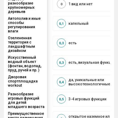
разнообразие
1 вид или нет
0
крупномерных
деревьев
Автополив и иные
способы
капельный
0,1
регулирования
влаги
Озелененная
территория с
есть
0,3
ландшафтным
дизайном
Искусственный
водный объект
есть, визуальная функция
0,3
(фонтан, водопад,
пруд, ручей и пр. )
Дворовая
да, уникальные или
спортплощадка
0,4
высокотехнологичные ре
workout
Разнообразие
игровых функций
3-4 игровых функции
0,5
для детей
младшего возраста
Преимущественное
открытое наземное или на
место размещения