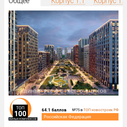
Общее
Корпус 1.1
Корпус 1.
Округ
Все
Район в городе
Все
Цена
₽/м²
млн ₽
от
до
Общая площадь, м²
от
до
Срок сдачи
Сдан в 2025
I кв. 2027
от
до
Вид объекта
64.1 баллов
№75 в
ТОП новостроек РФ
Кол-во комнат
Российская Федерация