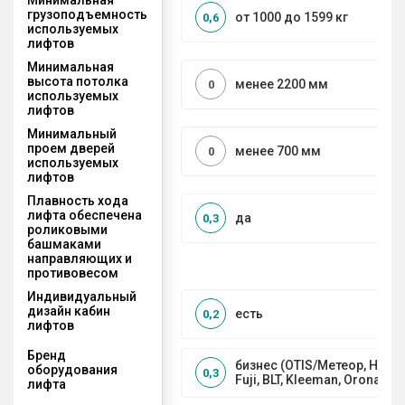
грузоподъемность
от 1000 до 1599 кг
0,6
используемых
лифтов
Минимальная
высота потолка
менее 2200 мм
0
используемых
лифтов
Минимальный
проем дверей
менее 700 мм
0
используемых
лифтов
Плавность хода
лифта обеспечена
да
0,3
роликовыми
башмаками
направляющих и
противовесом
Индивидуальный
дизайн кабин
есть
0,2
лифтов
Бренд
бизнес (OTIS/Метеор, HYUND
оборудования
0,3
Fuji, BLT, Kleeman, Orona)
лифта