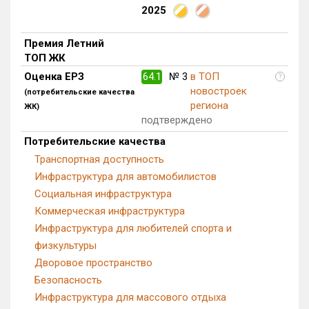
2025
Блокированных домов
0 из 500
Квартир, апартаментов,
Премия Летний
блоков в БД
716 из 65 588
ТОП ЖК
Оценка ЕРЗ
64.1
№ 3
в ТОП
?
новостроек
(потребительские качества
региона
ЖК)
подтверждено
Потребительские качества
Транспортная доступность
Инфраструктура для автомобилистов
Социальная инфраструктура
Коммерческая инфраструктура
Инфраструктура для любителей спорта и
физкультуры
Дворовое пространство
Безопасность
Инфраструктура для массового отдыха