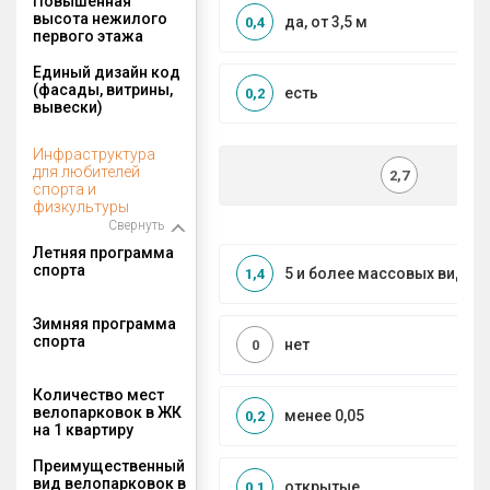
Повышенная
высота нежилого
да, от 3,5 м
0,4
первого этажа
Единый дизайн код
(фасады, витрины,
есть
0,2
вывески)
Инфраструктура
для любителей
2,7
спорта и
физкультуры
Свернуть
Летняя программа
спорта
5 и более массовых видов
1,4
Зимняя программа
спорта
нет
0
Количество мест
велопарковок в ЖК
менее 0,05
0,2
на 1 квартиру
Преимущественный
вид велопарковок в
открытые
0,1