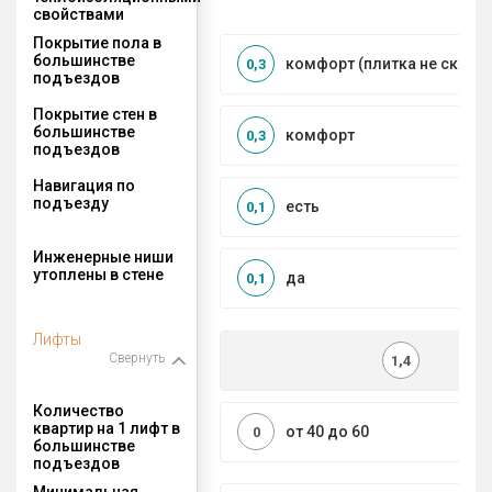
свойствами
Покрытие пола в
большинстве
комфорт (плитка не сколь
0,3
подъездов
Покрытие стен в
большинстве
комфорт
0,3
подъездов
Навигация по
подъезду
есть
0,1
Инженерные ниши
утоплены в стене
да
0,1
Лифты
Свернуть
1,4
Количество
квартир на 1 лифт в
от 40 до 60
0
большинстве
подъездов
Минимальная