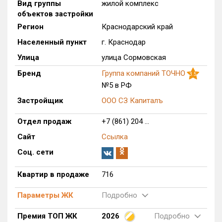
Вид группы
жилой комплекс
Только новые
объектов застройки
Регион
Краснодарский край
Оценка ЕРЗ ЖК
Населенный пункт
г. Краснодар
от
до
Улица
улица Сормовская
с продажами
Бренд
Группа компаний ТОЧНО
3.5
№5 в РФ
Застройщик
ООО СЗ Капиталъ
Рейтинг ЕРЗ
Отдел продаж
+7 (861) 204 ...
Найдено:
Сайт
Ссылка
Жилых комплексов
1 из 783
Соц. сети
Многоквартирных домов
10 из 3 375
Квартир в продаже
716
Блокированных домов
0 из 646
Домов с апартаментами
0 из 172
Параметры ЖК
Подробно
Поселков таунхаусов
0 из 10
Премия ТОП ЖК
2026
Подробно
Многоквартирных домов
0 из 1