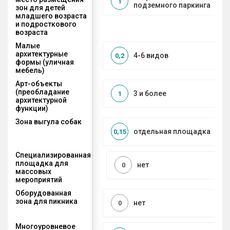
1
подземного паркинга
зон для детей
младшего возраста
и подросткового
возраста
Малые
архитектурные
4-6 видов
0,2
формы (уличная
мебель)
Арт-объекты
(преобладание
3 и более
1
архитектурной
функции)
Зона выгула собак
отдельная площадка
0,15
Специализированная
площадка для
нет
0
массовых
мероприятий
Оборудованная
зона для пикника
нет
0
Многоуровневое