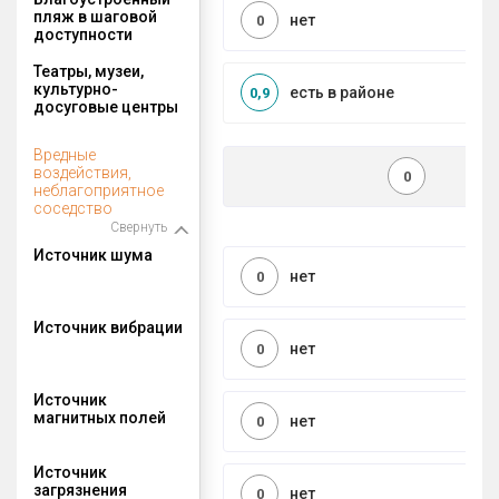
пляж в шаговой
нет
0
доступности
Театры, музеи,
культурно-
есть в районе
0,9
досуговые центры
Вредные
воздействия,
0
неблагоприятное
соседство
Свернуть
Источник шума
нет
0
Источник вибрации
нет
0
Источник
магнитных полей
нет
0
Источник
загрязнения
нет
0