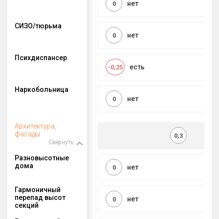
нет
0
СИЗО/тюрьма
нет
0
Психдиспансер
есть
-0,25
Наркобольница
нет
0
Архитектура,
фасады
0,3
Свернуть
Разновысотные
дома
нет
0
Гармоничный
перепад высот
нет
0
секций