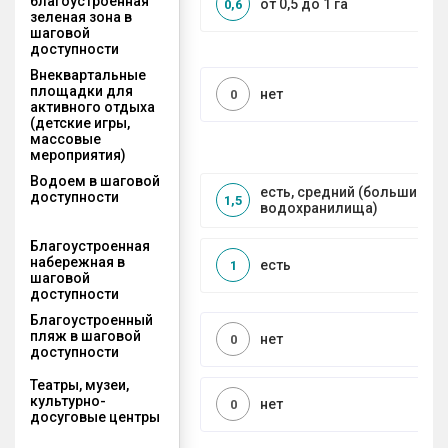
благоустроенная
от 0,5 до 1 га
0,6
зеленая зона в
шаговой
доступности
Внеквартальные
площадки для
нет
0
активного отдыха
(детские игры,
массовые
мероприятия)
Водоем в шаговой
есть, средний (большие рек
доступности
1,5
водохранилища)
Благоустроенная
набережная в
есть
1
шаговой
доступности
Благоустроенный
пляж в шаговой
нет
0
доступности
Театры, музеи,
культурно-
нет
0
досуговые центры