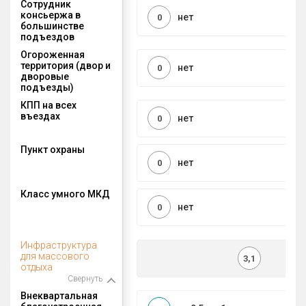
Сотрудник
консьержа в
нет
0
большинстве
подъездов
Огороженная
территория (двор и
нет
0
дворовые
подъезды)
КПП на всех
въездах
нет
0
Пункт охраны
нет
0
Класс умного МКД
нет
0
Инфраструктура
для массового
3,1
отдыха
Свернуть
Внеквартальная