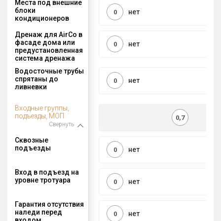
Места под внешние
блоки
нет
0
кондиционеров
Дренаж для AirCo в
фасаде дома или
нет
0
предустановленная
система дренажа
Водосточные трубы
спрятаны до
нет
0
ливневки
Входные группы,
подъезды, МОП
0,7
Свернуть
Сквозные
подъезды
нет
0
Вход в подъезд на
уровне тротуара
нет
0
Гарантия отсутствия
наледи перед
нет
0
входом