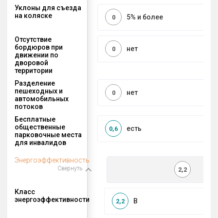
Уклоны для съезда
на коляске
5% и более
0
Отсутствие
бордюров при
нет
0
движении по
дворовой
территории
Разделение
пешеходных и
нет
0
автомобильных
потоков
Бесплатные
общественные
есть
0,6
парковочные места
для инвалидов
Энергоэффективность
Свернуть
2,2
Класс
энергоэффективности
B
2,2