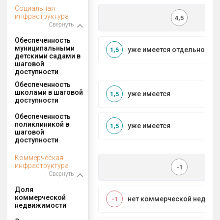
Социальная
инфраструктура
4,5
Свернуть
Обеспеченность
муниципальными
уже имеется отдельносто
1,5
детскими садами в
шаговой
доступности
Обеспеченность
школами в шаговой
уже имеется
1,5
доступности
Обеспеченность
поликлиникой в
уже имеется
1,5
шаговой
доступности
Коммерческая
инфраструктура
-1
Свернуть
Доля
коммерческой
нет коммерческой недви
-1
недвижимости