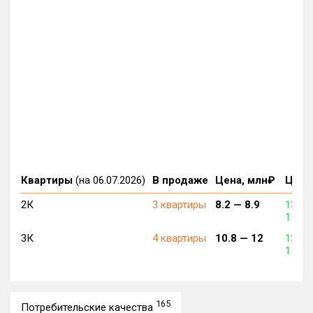
Квартиры
(на 06.07.2026)
В продаже
Цена, млн₽
Цена,
2К
3 квартиры
8.2 —
8.9
137 2
152 4
3К
4 квартиры
10.8 —
12
139 0
152 0
165
Потребительские качества