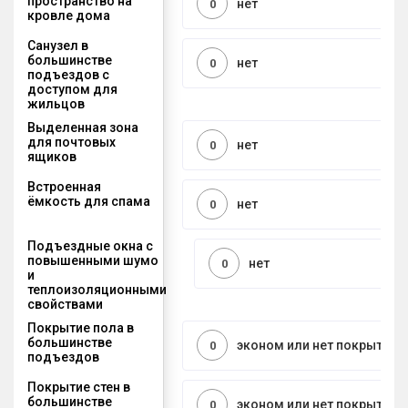
пространство на
нет
0
кровле дома
Санузел в
большинстве
нет
0
подъездов с
доступом для
жильцов
Выделенная зона
для почтовых
нет
0
ящиков
Встроенная
ёмкость для спама
нет
0
Подъездные окна с
повышенными шумо
нет
0
и
теплоизоляционными
свойствами
Покрытие пола в
большинстве
эконом или нет покрытия
0
подъездов
Покрытие стен в
большинстве
эконом или нет покрытия
0