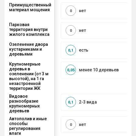
Преимущественный
материал мощения
нет
0
Парковая
территория внутри
нет
0
жилого комплекса
Озеленение двора
кустарниками и
есть
0,1
деревьями
Крупномерные
деревья в
менее 10 деревьев
0,05
озеленении (от 3 м
высотой), на 1 га
незастроенной
территории ЖК
Видовое
разнообразие
2-3 вида
0,1
крупномерных
деревьев
Автополив и иные
способы
нет
0
регулирования
влаги