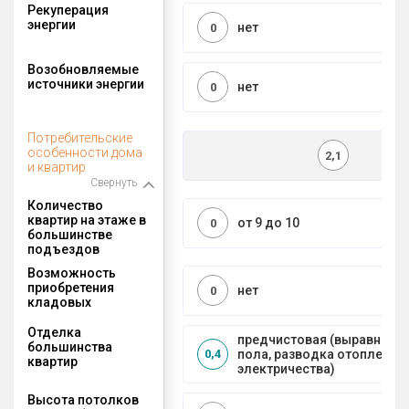
Рекуперация
энергии
нет
0
Возобновляемые
источники энергии
нет
0
Потребительские
особенности дома
2,1
и квартир
Свернуть
Количество
квартир на этаже в
от 9 до 10
0
большинстве
подъездов
Возможность
приобретения
нет
0
кладовых
Отделка
предчистовая (выравниван
большинства
пола, разводка отопления 
0,4
квартир
электричества)
Высота потолков