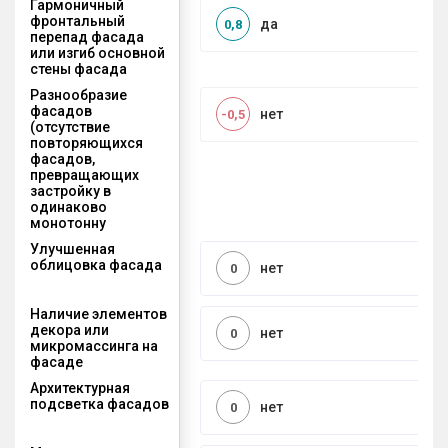
Гармоничный
фронтальный
да
0,8
перепад фасада
или изгиб основной
стены фасада
Разнообразие
фасадов
нет
-0,5
(отсутствие
повторяющихся
фасадов,
превращающих
застройку в
одинаково
монотонну
Улучшенная
облицовка фасада
нет
0
Наличие элементов
декора или
нет
0
микромассинга на
фасаде
Архитектурная
подсветка фасадов
нет
0