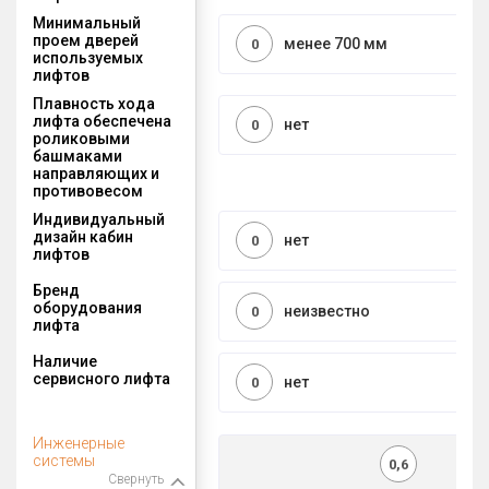
Минимальный
проем дверей
менее 700 мм
0
используемых
лифтов
Плавность хода
лифта обеспечена
нет
0
роликовыми
башмаками
направляющих и
противовесом
Индивидуальный
дизайн кабин
нет
0
лифтов
Бренд
оборудования
неизвестно
0
лифта
Наличие
сервисного лифта
нет
0
Инженерные
системы
0,6
Свернуть