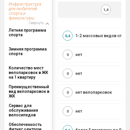
Инфраструктура
для любителей
1,4
спорта и
физкультуры
Свернуть
Летняя программа
спорта
1-2 массовых видов спорт
0,4
Зимняя программа
спорта
нет
0
Количество мест
велопарковок в ЖК
нет
0
на 1 квартиру
Преимущественный
вид велопарковок в
нет велопарковок
0
ЖК
Сервис для
обслуживания
нет
0
велосипедов
Обеспеченность
фитнес центром,