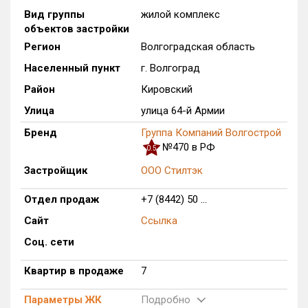
Вид группы
жилой комплекс
Оценка ЕРЗ ЖК
объектов застройки
от
до
Регион
Волгоградская область
Населенный пункт
г. Волгоград
с продажами
Район
Кировский
Улица
улица 64-й Армии
Рейтинг ЕРЗ
Бренд
Группа Компаний Волгострой
№470 в РФ
Найдено:
0.5
Застройщик
ООО Стилтэк
Жилых комплексов
1 из 236
Многоквартирных домов
2 из 1 007
Отдел продаж
+7 (8442) 50 ...
Блокированных домов
0 из 15
Сайт
Ссылка
Квартир, апартаментов,
Соц. сети
блоков в БД
7 из 7 623
Квартир в продаже
7
Параметры ЖК
Подробно