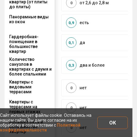
квартир (от плиты
от 2,6 до 2,8 м
0
до плиты)
Панорамные виды
из окон
есть
0,9
Гардеробная-
помещение в
да
0,1
большинстве
квартир
Количество
санузлов в
два и более
0,3
квартирах с двумя и
более спальнями
Квартиры с
видовыми
нет
0
террасами
Квартиры с
террасами на
нет
0
первых этажах
Сайт использует файлы cookie. Оставаясь на
нашем сайте, Вы даете согласие на их
Большие окна в
ОК
обработку в соответствии с
Политикой
большинстве
нет
0
конфиденциальности
квартир