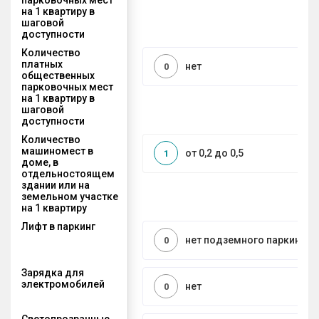
на 1 квартиру в
шаговой
доступности
Количество
платных
нет
0
общественных
парковочных мест
на 1 квартиру в
шаговой
доступности
Количество
машиномест в
от 0,2 до 0,5
1
доме, в
отдельностоящем
здании или на
земельном участке
на 1 квартиру
Лифт в паркинг
нет подземного паркинга
0
Зарядка для
электромобилей
нет
0
Светопрозрачные