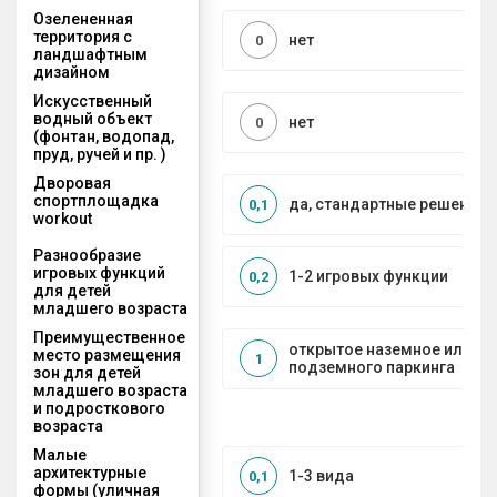
Озелененная
территория с
нет
0
ландшафтным
дизайном
Искусственный
водный объект
нет
0
(фонтан, водопад,
пруд, ручей и пр. )
Дворовая
спортплощадка
да, стандартные решения
0,1
workout
Разнообразие
игровых функций
1-2 игровых функции
0,2
для детей
младшего возраста
Преимущественное
открытое наземное или на
место размещения
1
подземного паркинга
зон для детей
младшего возраста
и подросткового
возраста
Малые
архитектурные
1-3 вида
0,1
формы (уличная