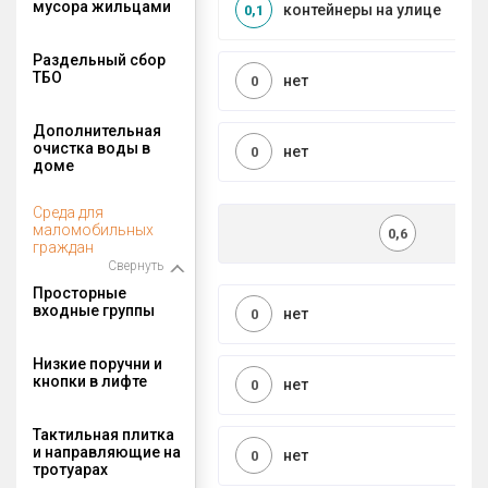
мусора жильцами
контейнеры на улице
0,1
Раздельный сбор
ТБО
нет
0
Дополнительная
очистка воды в
нет
0
доме
Среда для
маломобильных
0,6
граждан
Свернуть
Просторные
входные группы
нет
0
Низкие поручни и
кнопки в лифте
нет
0
Тактильная плитка
и направляющие на
нет
0
тротуарах