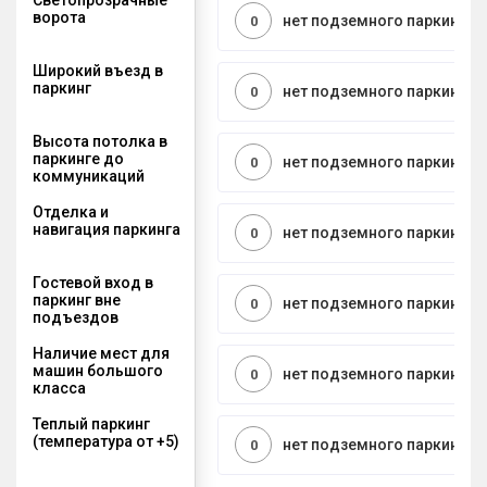
ворота
нет подземного паркинга
0
Широкий въезд в
паркинг
нет подземного паркинга
0
Высота потолка в
паркинге до
нет подземного паркинга
0
коммуникаций
Отделка и
навигация паркинга
нет подземного паркинга
0
Гостевой вход в
паркинг вне
нет подземного паркинга
0
подъездов
Наличие мест для
машин большого
нет подземного паркинга
0
класса
Теплый паркинг
(температура от +5)
нет подземного паркинга
0