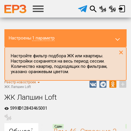
Настроены
1 параметр
×
Настройте фильтр подбора ЖК или квартиры.
Настройки сохранятся на весь период сессии.
Количество квартир, подходящих по фильтрам,
указано оранжевым цветом.
Регион ЖК
Волгоградская область
Реестр новостроек
+
ЖК Лапшин Loft
Район в регионе
ЖК Лапшин Loft
Все
599
Населённый пункт
ID
12843465001
Округ
Сдан
Сд
7