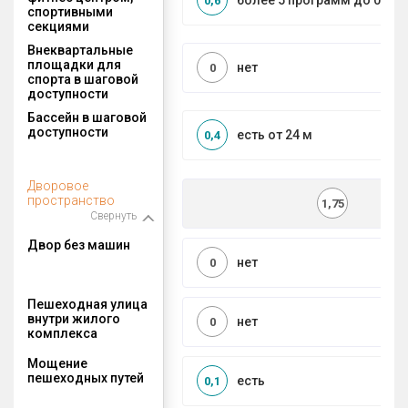
более 5 программ до 0,5 к
0,6
спортивными
секциями
Внеквартальные
площадки для
нет
0
спорта в шаговой
доступности
Бассейн в шаговой
доступности
есть от 24 м
0,4
Дворовое
пространство
1,75
Свернуть
Двор без машин
нет
0
Пешеходная улица
внутри жилого
нет
0
комплекса
Мощение
пешеходных путей
есть
0,1