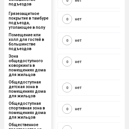
нет
0
подъездов
Грязезащитное
покрытие в тамбуре
нет
0
подъезда,
утопающее в полу
Помещение или
холл для гостей в
нет
0
большинстве
подъездов
Зона
общедоступного
нет
0
коворкинга в
помещениях дома
для жильцов
Общедоступная
детская зона в
нет
0
помещениях дома
для жильцов
Общедоступная
спортивная зона в
нет
0
помещениях дома
для жильцов
Общественное