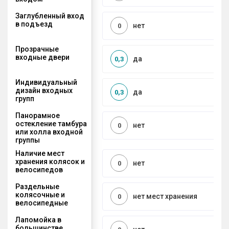
Заглубленный вход
в подъезд
нет
0
Прозрачные
входные двери
да
0,3
Индивидуальный
дизайн входных
да
0,3
групп
Панорамное
остекление тамбура
нет
0
или холла входной
группы
Наличие мест
хранения колясок и
нет
0
велосипедов
Раздельные
колясочные и
нет мест хранения
0
велосипедные
Лапомойка в
большинстве