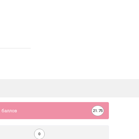
 баллов
21.75
0