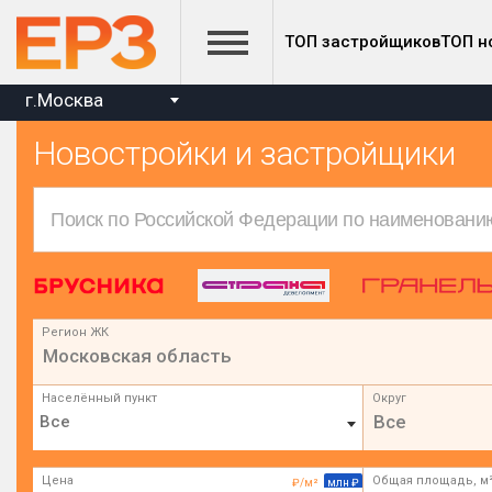
ТОП застройщиков
ТОП н
г.Москва
Новостройки и застройщики
Регион ЖК
Московская область
Населённый пункт
Округ
Все
Цена
Общая площадь, м
₽/м²
млн ₽