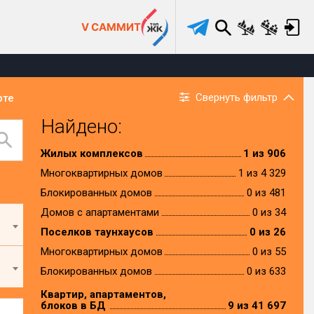
V САММИТ
Свернуть фильтр
рте
Найдено:
Жилых комплексов
1 из 906
Многоквартирных домов
1 из 4 329
Блокированных домов
0 из 481
Домов с апартаментами
0 из 34
Поселков таунхаусов
0 из 26
Многоквартирных домов
0 из 55
Блокированных домов
0 из 633
Квартир, апартаментов,
блоков в БД
9 из 41 697