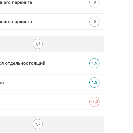
много паркинга
0
много паркинга
0
1,8
ся отдельностоящий
1,5
ся
1,5
-1,2
1,2