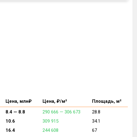
Цена, млн₽
Цена, ₽/м²
Площадь, м²
8.4 —
8.8
290 666 —
306 673
28.8
10.6
309 915
34.1
16.4
244 608
67