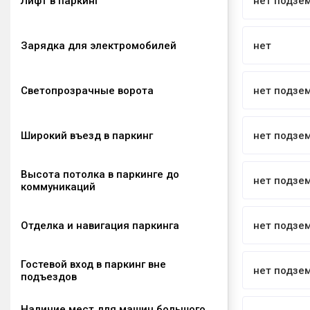
Лифт в паркинг
нет подзе
Зарядка для электромобилей
нет
Светопрозрачные ворота
нет подзе
Широкий въезд в паркинг
нет подзе
Высота потолка в паркинге до
нет подзе
коммуникаций
Отделка и навигация паркинга
нет подзе
Гостевой вход в паркинг вне
нет подзе
подъездов
Наличие мест для машин большого