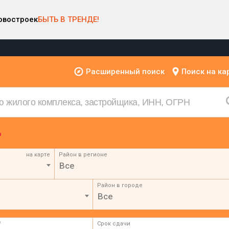
овостроек
БЫТЬ В ТРЕНДЕ!
Расширенный поиск
Поиск на ка
на карте
Район в регионе
Все
Район в городе
Все
²
Срок сдачи