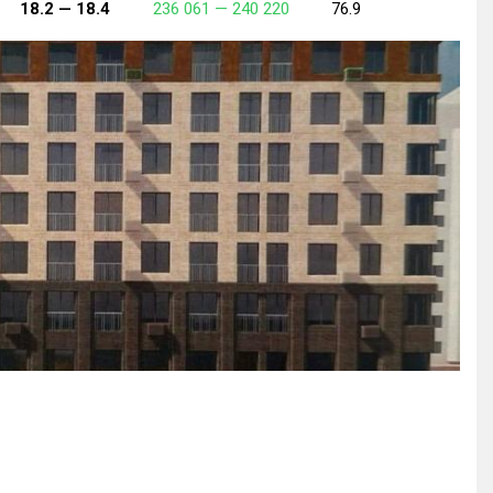
18.2 —
18.4
236 061 —
240 220
76.9