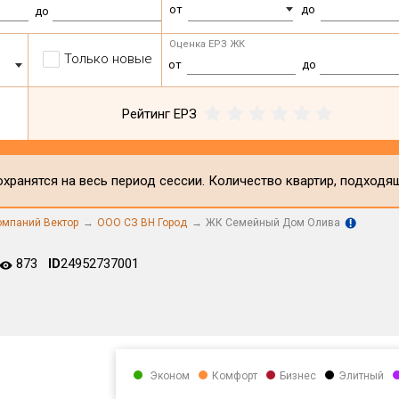
от
до
до
Оценка ЕРЗ ЖК
Только новые
от
до
Рейтинг ЕРЗ
хранятся на весь период сессии. Количество квартир, подходя
омпаний Вектор
ООО СЗ ВН Город
ЖК Семейный Дом Олива
873
ID
24952737001
Эконом
Комфорт
Бизнес
Элитный