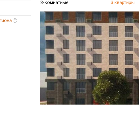
3-комнатные
3 квартиры
гиона
?