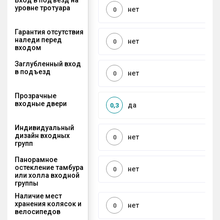
уровне тротуара
нет
0
Гарантия отсутствия
наледи перед
нет
0
входом
Заглубленный вход
в подъезд
нет
0
Прозрачные
входные двери
да
0,3
Индивидуальный
дизайн входных
нет
0
групп
Панорамное
остекление тамбура
нет
0
или холла входной
группы
Наличие мест
хранения колясок и
нет
0
велосипедов