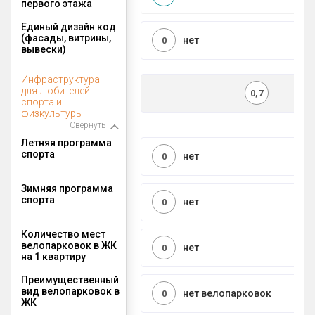
первого этажа
Единый дизайн код
(фасады, витрины,
нет
0
вывески)
Инфраструктура
для любителей
0,7
спорта и
физкультуры
Свернуть
Летняя программа
спорта
нет
0
Зимняя программа
спорта
нет
0
Количество мест
велопарковок в ЖК
нет
0
на 1 квартиру
Преимущественный
вид велопарковок в
нет велопарковок
0
ЖК