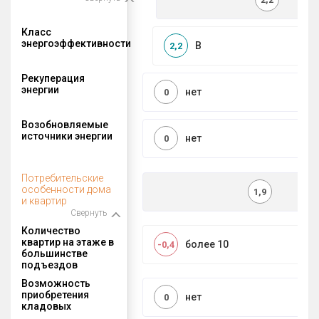
Класс
энергоэффективности
B
2,2
Рекуперация
энергии
нет
0
Возобновляемые
источники энергии
нет
0
Потребительские
особенности дома
1,9
и квартир
Свернуть
Количество
квартир на этаже в
более 10
-0,4
большинстве
подъездов
Возможность
приобретения
нет
0
кладовых