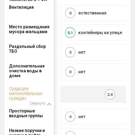
Вентиляция
естественная
0
Место размещения
мусора жильцами
контейнеры на улице
0,1
Раздельный сбор
ТБО
нет
0
Дополнительная
очистка воды в
нет
0
доме
Среда для
маломобильных
2,4
граждан
Свернуть
Просторные
входные группы
нет
0
Низкие поручни и