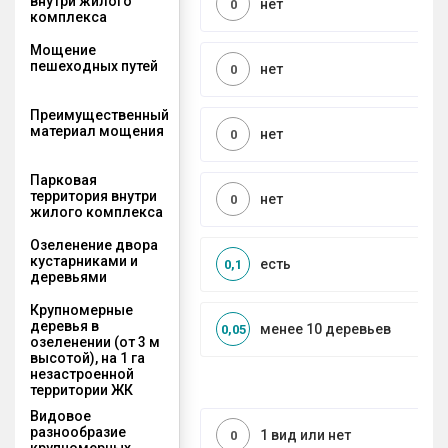
внутри жилого
нет
0
комплекса
Мощение
пешеходных путей
нет
0
Преимущественный
материал мощения
нет
0
Парковая
территория внутри
нет
0
жилого комплекса
Озеленение двора
кустарниками и
есть
0,1
деревьями
Крупномерные
деревья в
менее 10 деревьев
0,05
озеленении (от 3 м
высотой), на 1 га
незастроенной
территории ЖК
Видовое
разнообразие
1 вид или нет
0
крупномерных