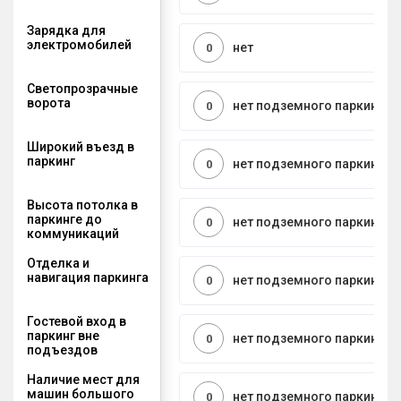
Зарядка для
электромобилей
нет
0
Светопрозрачные
ворота
нет подземного паркинга
0
Широкий въезд в
паркинг
нет подземного паркинга
0
Высота потолка в
паркинге до
нет подземного паркинга
0
коммуникаций
Отделка и
навигация паркинга
нет подземного паркинга
0
Гостевой вход в
паркинг вне
нет подземного паркинга
0
подъездов
Наличие мест для
машин большого
нет подземного паркинга
0