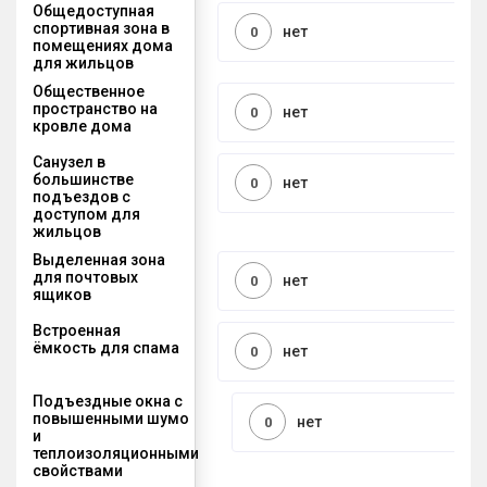
Общедоступная
спортивная зона в
нет
0
помещениях дома
для жильцов
Общественное
пространство на
нет
0
кровле дома
Санузел в
большинстве
нет
0
подъездов с
доступом для
жильцов
Выделенная зона
для почтовых
нет
0
ящиков
Встроенная
ёмкость для спама
нет
0
Подъездные окна с
повышенными шумо
нет
0
и
теплоизоляционными
свойствами