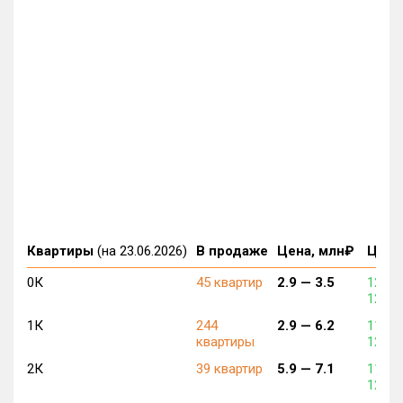
Квартиры
(на 23.06.2026)
В продаже
Цена, млн₽
Цена,
0К
45 квартир
2.9 —
3.5
129 7
129 8
1К
244
2.9 —
6.2
119 6
квартиры
127 3
2К
39 квартир
5.9 —
7.1
119 2
126 4