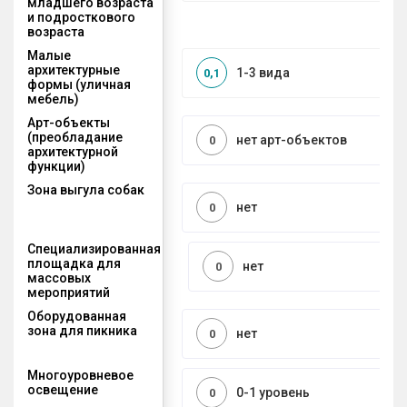
младшего возраста
и подросткового
возраста
Малые
архитектурные
1-3 вида
0,1
формы (уличная
мебель)
Арт-объекты
(преобладание
нет арт-объектов
0
архитектурной
функции)
Зона выгула собак
нет
0
Специализированная
площадка для
нет
0
массовых
мероприятий
Оборудованная
зона для пикника
нет
0
Многоуровневое
освещение
0-1 уровень
0