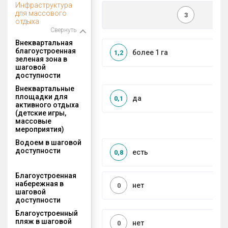
Инфраструктура
для массового
3
отдыха
Свернуть
Внеквартальная
благоустроенная
более 1 га
1,2
зеленая зона в
шаговой
доступности
Внеквартальные
площадки для
да
0,1
активного отдыха
(детские игры,
массовые
мероприятия)
Водоем в шаговой
доступности
есть
0,8
Благоустроенная
набережная в
нет
0
шаговой
доступности
Благоустроенный
пляж в шаговой
нет
0