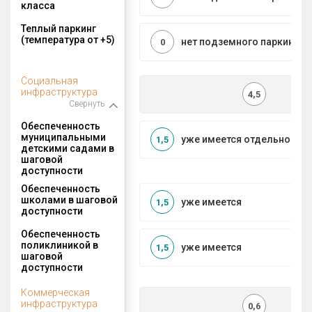
класса
Теплый паркинг
(температура от +5)
нет подземного паркинга
0
Социальная
инфраструктура
4,5
Свернуть
Обеспеченность
муниципальными
уже имеется отдельносто
1,5
детскими садами в
шаговой
доступности
Обеспеченность
школами в шаговой
уже имеется
1,5
доступности
Обеспеченность
поликлиникой в
уже имеется
1,5
шаговой
доступности
Коммерческая
инфраструктура
0,6