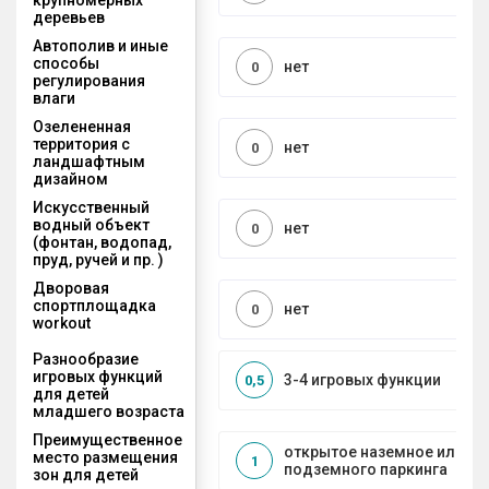
деревьев
Автополив и иные
способы
нет
0
регулирования
влаги
Озелененная
территория с
нет
0
ландшафтным
дизайном
Искусственный
водный объект
нет
0
(фонтан, водопад,
пруд, ручей и пр. )
Дворовая
спортплощадка
нет
0
workout
Разнообразие
игровых функций
3-4 игровых функции
0,5
для детей
младшего возраста
Преимущественное
открытое наземное или на
место размещения
1
подземного паркинга
зон для детей