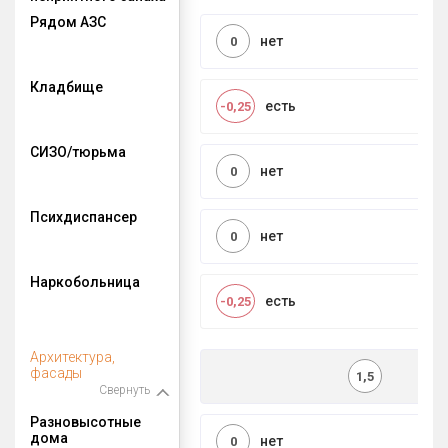
Рядом АЗС
нет
0
Кладбище
есть
-0,25
СИЗО/тюрьма
нет
0
Психдиспансер
нет
0
Наркобольница
есть
-0,25
Архитектура,
фасады
1,5
Свернуть
Разновысотные
дома
нет
0