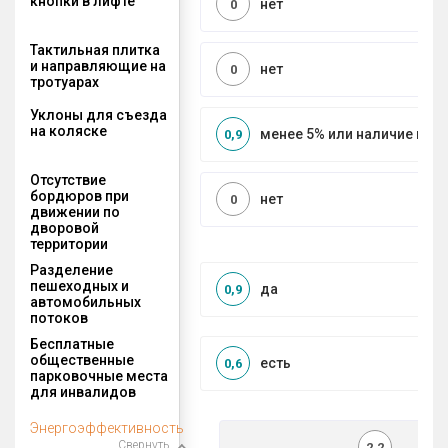
кнопки в лифте
нет
0
Тактильная плитка
и направляющие на
нет
0
тротуарах
Уклоны для съезда
на коляске
менее 5% или наличие по
0,9
Отсутствие
бордюров при
нет
0
движении по
дворовой
территории
Разделение
пешеходных и
да
0,9
автомобильных
потоков
Бесплатные
общественные
есть
0,6
парковочные места
для инвалидов
Энергоэффективность
Свернуть
2,2