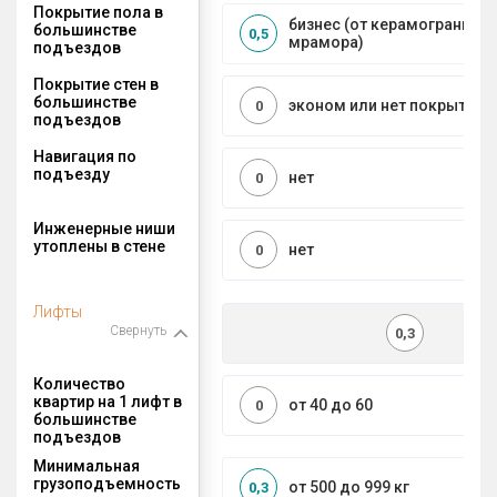
Покрытие пола в
бизнес (от керамогранита 
большинстве
0,5
мрамора)
подъездов
Покрытие стен в
большинстве
эконом или нет покрытия
0
подъездов
Навигация по
подъезду
нет
0
Инженерные ниши
утоплены в стене
нет
0
Лифты
Свернуть
0,3
Количество
квартир на 1 лифт в
от 40 до 60
0
большинстве
подъездов
Минимальная
грузоподъемность
от 500 до 999 кг
0,3