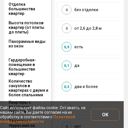
Отделка
большинства
без отделки
0
квартир
Высота потолков
квартир (от плиты
от 2,6 до 2,8 м
0
до плиты)
Панорамные виды
из окон
есть
0,9
Гардеробная-
помещение в
да
0,1
большинстве
квартир
Количество
санузлов в
два и более
0,3
квартирах с двумя и
более спальнями
Квартиры с
видовыми
Сайт использует файлы cookie. Оставаясь на
нет
0
террасами
нашем сайте, Вы даете согласие на их
ОК
обработку в соответствии с
Политикой
Квартиры с
конфиденциальности
террасами на
нет
0