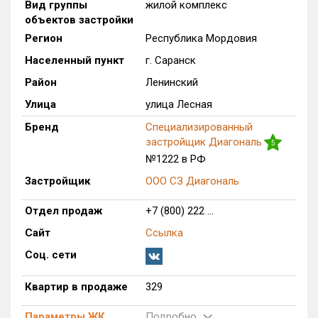
Вид группы
жилой комплекс
объектов застройки
Оценка ЕРЗ ЖК
от
до
Регион
Республика Мордовия
Населенный пункт
г. Саранск
с продажами
Район
Ленинский
Улица
улица Лесная
Рейтинг ЕРЗ
Бренд
Специализированный
застройщик Диагональ
5
Найдено:
№1222 в РФ
Застройщик
ООО СЗ Диагональ
Жилых комплексов
1 из 110
Многоквартирных домов
4 из 268
Отдел продаж
+7 (800) 222 ...
Квартир, апартаментов,
Сайт
Ссылка
блоков в БД
329 из 1 506
Соц. сети
Квартир в продаже
329
Параметры ЖК
Подробно