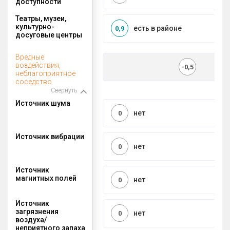
доступности
Театры, музеи,
культурно-
есть в районе
0,9
досуговые центры
Вредные
воздействия,
-0,5
неблагоприятное
соседство
Свернуть
Источник шума
нет
0
Источник вибрации
нет
0
Источник
магнитных полей
нет
0
Источник
загрязнения
нет
0
воздуха/
неприятного запаха