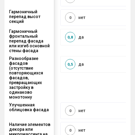
Гармоничный
перепад высот
нет
0
секций
Гармоничный
фронтальный
да
0,8
перепад фасада
или изгиб основной
стены фасада
Разнообразие
фасадов
да
0,5
(отсутствие
повторяющихся
фасадов,
превращающих
застройку в
одинаково
монотонну
Улучшенная
облицовка фасада
нет
0
Наличие элементов
декора или
нет
0
микромассинга на