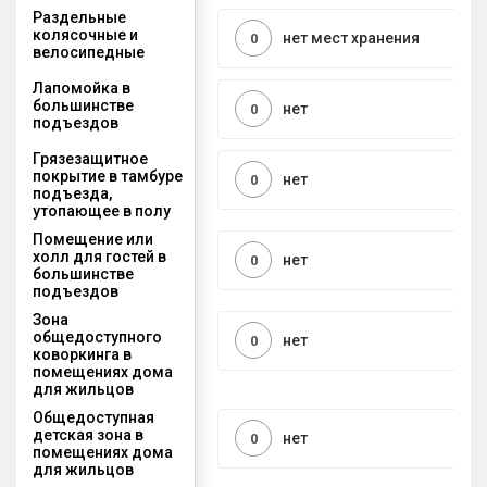
Раздельные
колясочные и
нет мест хранения
0
велосипедные
Лапомойка в
большинстве
нет
0
подъездов
Грязезащитное
покрытие в тамбуре
нет
0
подъезда,
утопающее в полу
Помещение или
холл для гостей в
нет
0
большинстве
подъездов
Зона
общедоступного
нет
0
коворкинга в
помещениях дома
для жильцов
Общедоступная
детская зона в
нет
0
помещениях дома
для жильцов