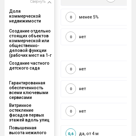
Свернуть
Доля
коммерческой
менее 5%
0
недвижимости
Создание отдельно
стоящих объектов
нет
0
коммерческой или
общественно-
деловой функции
(рабочих мест на 1-г
Создание частного
детского сада
нет
0
Гарантированная
обеспеченность
нет
0
всеми ключевыми
сервисами
Витринное
остекление
нет
0
фасадов первых
этажей вдоль улиц
Повышенная
высота нежилого
да, от 4 м
0,6