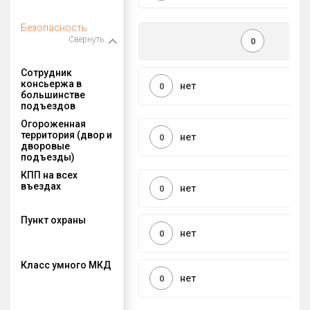
Безопасность
Свернуть
0
Сотрудник
консьержа в
нет
0
большинстве
подъездов
Огороженная
территория (двор и
нет
0
дворовые
подъезды)
КПП на всех
въездах
нет
0
Пункт охраны
нет
0
Класс умного МКД
нет
0