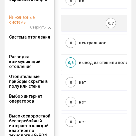
нет
0
Инженерные
системы
0,7
Свернуть
Система отопления
центральное
0
Разводка
коммуникаций
вывод из стен или пола
0,6
отопления
Отопительные
приборы скрыты в
нет
0
полу или стене
Выбор интернет
операторов
нет
0
Высокоскоростной
бесперебойный
нет
0
интернет в каждой
квартире по
технологии G-PON