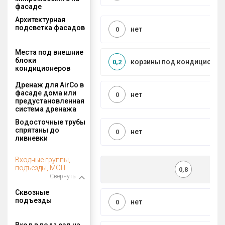
фасаде
Архитектурная
подсветка фасадов
нет
0
Места под внешние
блоки
корзины под кондиционер
0,2
кондиционеров
Дренаж для AirCo в
фасаде дома или
нет
0
предустановленная
система дренажа
Водосточные трубы
спрятаны до
нет
0
ливневки
Входные группы,
подъезды, МОП
0,8
Свернуть
Сквозные
подъезды
нет
0
Вход в подъезд на