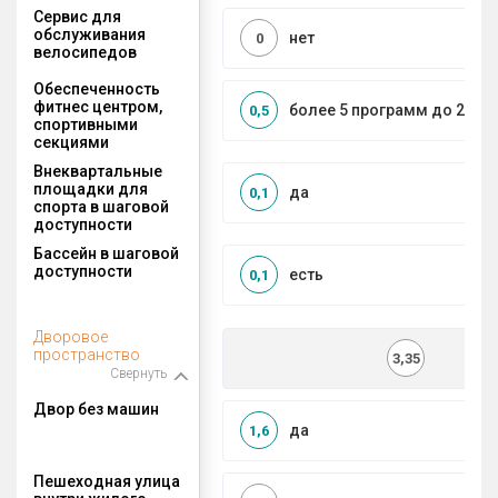
Сервис для
обслуживания
нет
0
велосипедов
Обеспеченность
фитнес центром,
более 5 программ до 2 км
0,5
спортивными
секциями
Внеквартальные
площадки для
да
0,1
спорта в шаговой
доступности
Бассейн в шаговой
доступности
есть
0,1
Дворовое
пространство
3,35
Свернуть
Двор без машин
да
1,6
Пешеходная улица