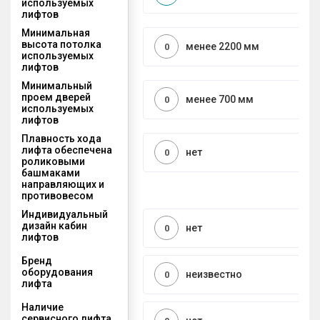
используемых
лифтов
Минимальная
высота потолка
менее 2200 мм
0
используемых
лифтов
Минимальный
проем дверей
менее 700 мм
0
используемых
лифтов
Плавность хода
лифта обеспечена
нет
0
роликовыми
башмаками
направляющих и
противовесом
Индивидуальный
дизайн кабин
нет
0
лифтов
Бренд
оборудования
неизвестно
0
лифта
Наличие
сервисного лифта