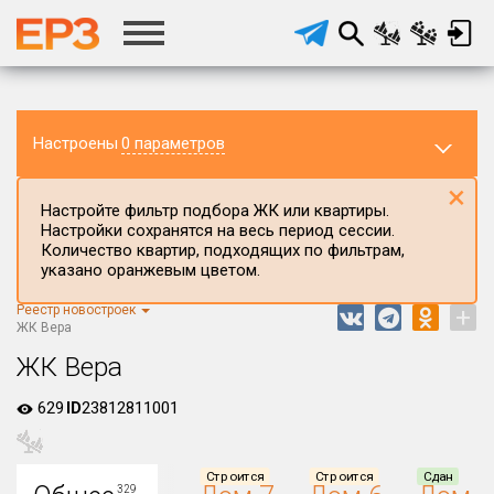
Настроены
0 параметров
×
Настройте фильтр подбора ЖК или квартиры.
Настройки сохранятся на весь период сессии.
Количество квартир, подходящих по фильтрам,
указано оранжевым цветом.
Регион ЖК
Республика Мордовия
Реестр новостроек
+
ЖК Вера
Район в регионе
ЖК Вера
Все
629
Населённый пункт
ID
23812811001
Округ
Строится
Строится
Сдан
329