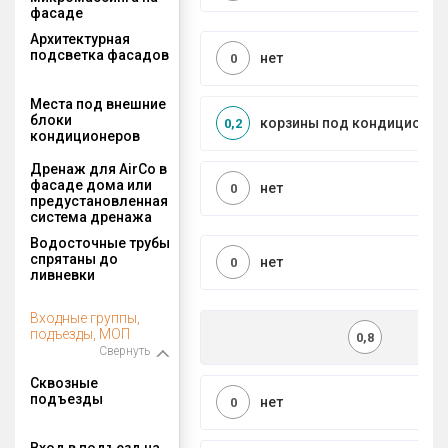
фасаде
Архитектурная
подсветка фасадов
нет
0
Места под внешние
блоки
корзины под кондиционер
0,2
кондиционеров
Дренаж для AirCo в
фасаде дома или
нет
0
предустановленная
система дренажа
Водосточные трубы
спрятаны до
нет
0
ливневки
Входные группы,
подъезды, МОП
0,8
Свернуть
Сквозные
подъезды
нет
0
Вход в подъезд на