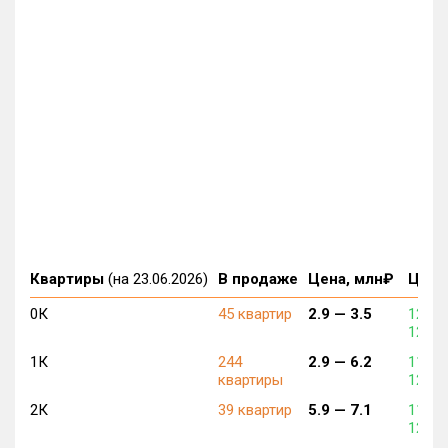
Квартиры
(на 23.06.2026)
В продаже
Цена, млн₽
Цена,
0К
45 квартир
2.9 —
3.5
129 7
129 8
1К
244
2.9 —
6.2
119 6
квартиры
127 3
2К
39 квартир
5.9 —
7.1
119 2
126 4