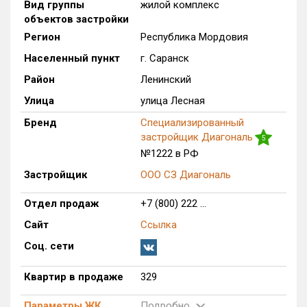
Вид группы
жилой комплекс
объектов застройки
Оценка ЕРЗ ЖК
от
до
Регион
Республика Мордовия
Населенный пункт
г. Саранск
с продажами
Район
Ленинский
Улица
улица Лесная
Рейтинг ЕРЗ
Бренд
Специализированный
застройщик Диагональ
5
Найдено:
№1222 в РФ
Застройщик
ООО СЗ Диагональ
Жилых комплексов
1 из 110
Многоквартирных домов
4 из 268
Отдел продаж
+7 (800) 222 ...
Квартир, апартаментов,
Сайт
Ссылка
блоков в БД
329 из 1 558
Соц. сети
Квартир в продаже
329
Параметры ЖК
Подробно