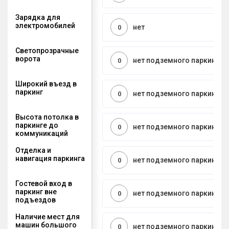
Зарядка для
электромобилей
нет
0
Светопрозрачные
ворота
нет подземного паркинга
0
Широкий въезд в
паркинг
нет подземного паркинга
0
Высота потолка в
паркинге до
нет подземного паркинга
0
коммуникаций
Отделка и
навигация паркинга
нет подземного паркинга
0
Гостевой вход в
паркинг вне
нет подземного паркинга
0
подъездов
Наличие мест для
машин большого
нет подземного паркинга
0