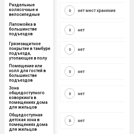
Раздельные
колясочные и
нет мест хранения
0
велосипедные
Лапомойка в
большинстве
нет
0
подъездов
Грязезащитное
покрытие в тамбуре
нет
0
подъезда,
утопающее в полу
Помещение или
холл для гостей в
нет
0
большинстве
подъездов
Зона
общедоступного
нет
0
коворкинга в
помещениях дома
для жильцов
Общедоступная
детская зона в
нет
0
помещениях дома
для жильцов