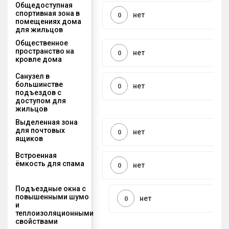
Общедоступная
спортивная зона в
нет
0
помещениях дома
для жильцов
Общественное
пространство на
нет
0
кровле дома
Санузел в
большинстве
нет
0
подъездов с
доступом для
жильцов
Выделенная зона
для почтовых
нет
0
ящиков
Встроенная
ёмкость для спама
нет
0
Подъездные окна с
повышенными шумо
нет
0
и
теплоизоляционными
свойствами