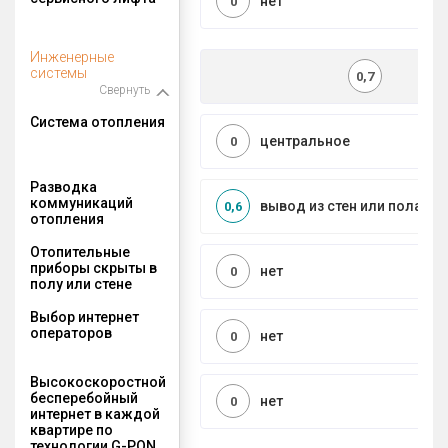
нет
0
Инженерные
системы
0,7
Свернуть
Система отопления
центральное
0
Разводка
коммуникаций
вывод из стен или пола
0,6
отопления
Отопительные
приборы скрыты в
нет
0
полу или стене
Выбор интернет
операторов
нет
0
Высокоскоростной
бесперебойный
нет
0
интернет в каждой
квартире по
технологии G-PON