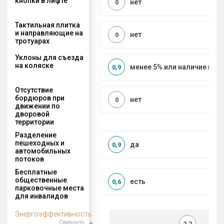
кнопки в лифте
нет
0
Тактильная плитка
и направляющие на
нет
0
тротуарах
Уклоны для съезда
на коляске
менее 5% или наличие по
0,9
Отсутствие
бордюров при
нет
0
движении по
дворовой
территории
Разделение
пешеходных и
да
0,9
автомобильных
потоков
Бесплатные
общественные
есть
0,6
парковочные места
для инвалидов
Энергоэффективность
Свернуть
2,2