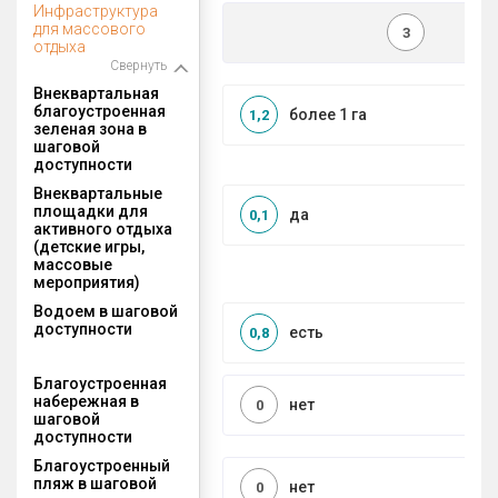
Инфраструктура
для массового
3
отдыха
Свернуть
Внеквартальная
благоустроенная
более 1 га
1,2
зеленая зона в
шаговой
доступности
Внеквартальные
площадки для
да
0,1
активного отдыха
(детские игры,
массовые
мероприятия)
Водоем в шаговой
доступности
есть
0,8
Благоустроенная
набережная в
нет
0
шаговой
доступности
Благоустроенный
пляж в шаговой
нет
0