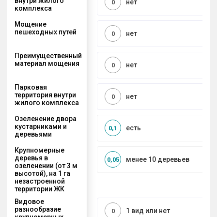
внутри жилого
нет
0
комплекса
Мощение
пешеходных путей
нет
0
Преимущественный
материал мощения
нет
0
Парковая
территория внутри
нет
0
жилого комплекса
Озеленение двора
кустарниками и
есть
0,1
деревьями
Крупномерные
деревья в
менее 10 деревьев
0,05
озеленении (от 3 м
высотой), на 1 га
незастроенной
территории ЖК
Видовое
разнообразие
1 вид или нет
0
крупномерных