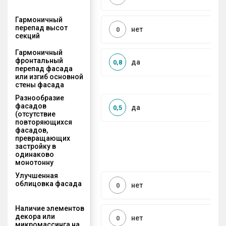
Гармоничный
перепад высот
нет
0
секций
Гармоничный
фронтальный
да
0,8
перепад фасада
или изгиб основной
стены фасада
Разнообразие
фасадов
да
0,5
(отсутствие
повторяющихся
фасадов,
превращающих
застройку в
одинаково
монотонну
Улучшенная
облицовка фасада
нет
0
Наличие элементов
декора или
нет
0
микромассинга на