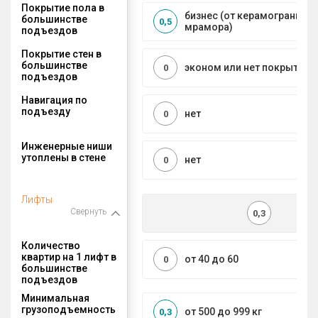
Покрытие пола в
бизнес (от керамогранита 
большинстве
0,5
мрамора)
подъездов
Покрытие стен в
большинстве
эконом или нет покрытия
0
подъездов
Навигация по
подъезду
нет
0
Инженерные ниши
утоплены в стене
нет
0
Лифты
Свернуть
0,3
Количество
квартир на 1 лифт в
от 40 до 60
0
большинстве
подъездов
Минимальная
грузоподъемность
от 500 до 999 кг
0,3