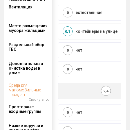
Вентиляция
естественная
0
Место размещения
мусора жильцами
контейнеры на улице
0,1
Раздельный сбор
ТБО
нет
0
Дополнительная
очистка воды в
нет
0
доме
Среда для
маломобильных
2,4
граждан
Свернуть
Просторные
входные группы
нет
0
Низкие поручни и