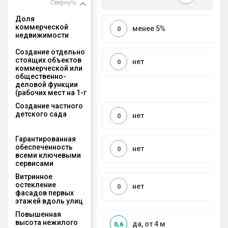
Свернуть
Доля
коммерческой
менее 5%
0
недвижимости
Создание отдельно
стоящих объектов
нет
0
коммерческой или
общественно-
деловой функции
(рабочих мест на 1-г
Создание частного
детского сада
нет
0
Гарантированная
обеспеченность
нет
0
всеми ключевыми
сервисами
Витринное
остекление
нет
0
фасадов первых
этажей вдоль улиц
Повышенная
высота нежилого
да, от 4 м
0,6