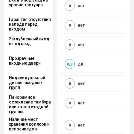
уровне тротуара
нет
0
Гарантия отсутствия
наледи перед
нет
0
входом
Заглубленный вход
в подъезд
нет
0
Прозрачные
входные двери
да
0,3
Индивидуальный
дизайн входных
нет
0
групп
Панорамное
остекление тамбура
нет
0
или холла входной
группы
Наличие мест
хранения колясок и
нет
0
велосипедов