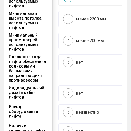
используемых
лифтов
Минимальная
высота потолка
менее 2200 мм
0
используемых
лифтов
Минимальный
проем дверей
менее 700 мм
0
используемых
лифтов
Плавность хода
лифта обеспечена
нет
0
роликовыми
башмаками
направляющих и
противовесом
Индивидуальный
дизайн кабин
нет
0
лифтов
Бренд
оборудования
неизвестно
0
лифта
Наличие
сервисного лифта