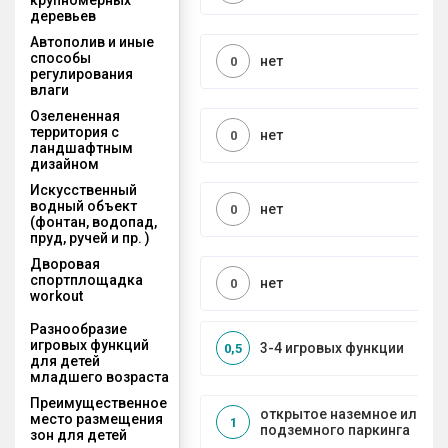
деревьев
Автополив и иные
способы
нет
0
регулирования
влаги
Озелененная
территория с
нет
0
ландшафтным
дизайном
Искусственный
водный объект
нет
0
(фонтан, водопад,
пруд, ручей и пр. )
Дворовая
спортплощадка
нет
0
workout
Разнообразие
игровых функций
3-4 игровых функции
0,5
для детей
младшего возраста
Преимущественное
открытое наземное или на
место размещения
1
подземного паркинга
зон для детей