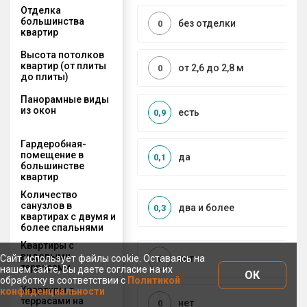
Отделка
большинства
без отделки
0
квартир
Высота потолков
квартир (от плиты
от 2,6 до 2,8 м
0
до плиты)
Панорамные виды
из окон
есть
0,9
Гардеробная-
помещение в
да
0,1
большинстве
квартир
Количество
санузлов в
два и более
0,3
квартирах с двумя и
более спальнями
Квартиры с
видовыми
Сайт использует файлы cookie. Оставаясь на
нет
0
террасами
нашем сайте, Вы даете согласие на их
ОК
обработку в соответствии с
Политикой
Квартиры с
конфиденциальности
террасами на
нет
0