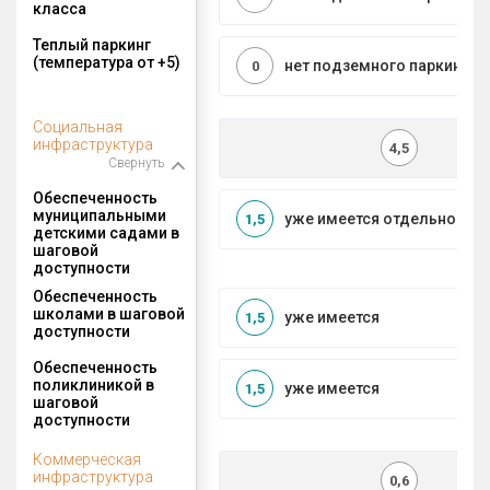
класса
Теплый паркинг
(температура от +5)
нет подземного паркинга
0
Социальная
инфраструктура
4,5
Свернуть
Обеспеченность
муниципальными
уже имеется отдельносто
1,5
детскими садами в
шаговой
доступности
Обеспеченность
школами в шаговой
уже имеется
1,5
доступности
Обеспеченность
поликлиникой в
уже имеется
1,5
шаговой
доступности
Коммерческая
инфраструктура
0,6