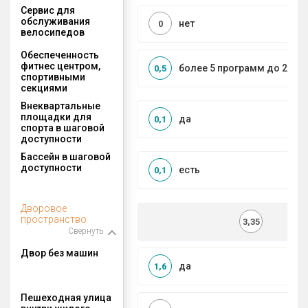
Сервис для
обслуживания
нет
0
велосипедов
Обеспеченность
фитнес центром,
более 5 программ до 2 км
0,5
спортивными
секциями
Внеквартальные
площадки для
да
0,1
спорта в шаговой
доступности
Бассейн в шаговой
доступности
есть
0,1
Дворовое
пространство
3,35
Свернуть
Двор без машин
да
1,6
Пешеходная улица