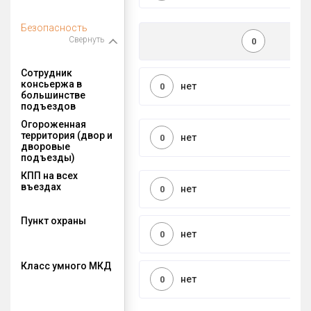
Безопасность
Свернуть
0
Сотрудник
консьержа в
нет
0
большинстве
подъездов
Огороженная
территория (двор и
нет
0
дворовые
подъезды)
КПП на всех
въездах
нет
0
Пункт охраны
нет
0
Класс умного МКД
нет
0