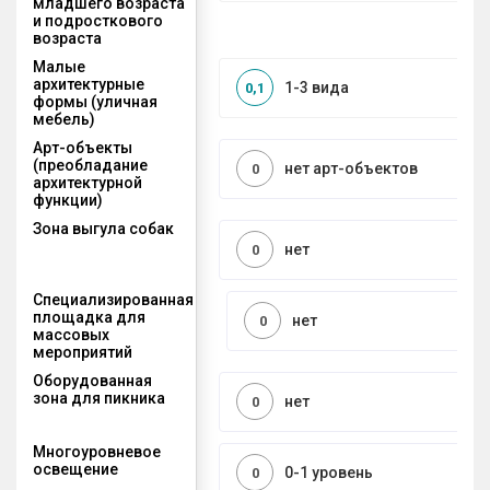
младшего возраста
и подросткового
возраста
Малые
архитектурные
1-3 вида
0,1
формы (уличная
мебель)
Арт-объекты
(преобладание
нет арт-объектов
0
архитектурной
функции)
Зона выгула собак
нет
0
Специализированная
площадка для
нет
0
массовых
мероприятий
Оборудованная
зона для пикника
нет
0
Многоуровневое
освещение
0-1 уровень
0