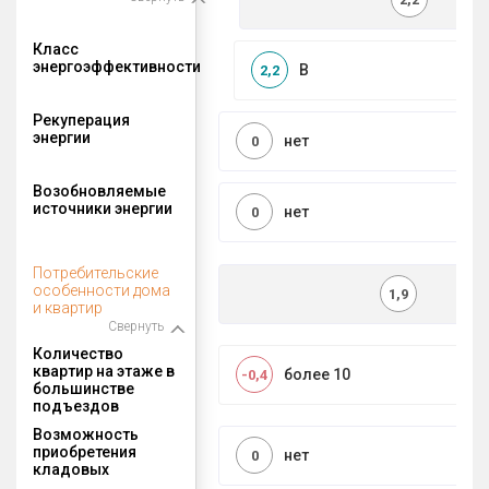
Класс
энергоэффективности
B
2,2
Рекуперация
энергии
нет
0
Возобновляемые
источники энергии
нет
0
Потребительские
особенности дома
1,9
и квартир
Свернуть
Количество
квартир на этаже в
более 10
-0,4
большинстве
подъездов
Возможность
приобретения
нет
0
кладовых