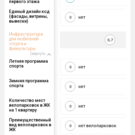
первого этажа
Единый дизайн код
(фасады, витрины,
нет
0
вывески)
Инфраструктура
для любителей
0,7
спорта и
физкультуры
Свернуть
Летняя программа
спорта
нет
0
Зимняя программа
спорта
нет
0
Количество мест
велопарковок в ЖК
нет
0
на 1 квартиру
Преимущественный
вид велопарковок в
нет велопарковок
0
ЖК