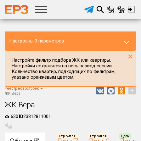
Настроены
0 параметров
×
Настройте фильтр подбора ЖК или квартиры.
Настройки сохранятся на весь период сессии.
Количество квартир, подходящих по фильтрам,
указано оранжевым цветом.
Регион ЖК
Республика Мордовия
Реестр новостроек
+
ЖК Вера
Район в регионе
ЖК Вера
Все
630
Населённый пункт
ID
23812811001
Округ
Строится
Строится
Сдан
329