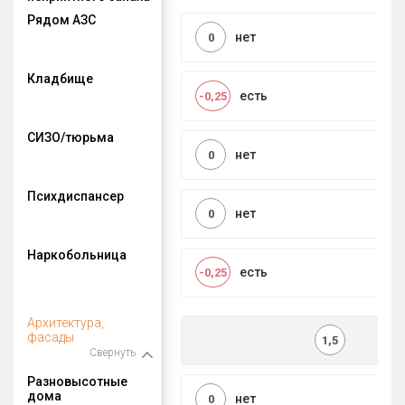
Рядом АЗС
нет
0
Кладбище
есть
-0,25
СИЗО/тюрьма
нет
0
Психдиспансер
нет
0
Наркобольница
есть
-0,25
Архитектура,
фасады
1,5
Свернуть
Разновысотные
дома
нет
0