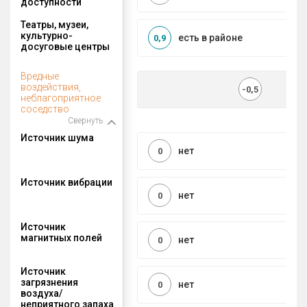
доступности
Театры, музеи,
культурно-
есть в районе
0,9
досуговые центры
Вредные
воздействия,
-0,5
неблагоприятное
соседство
Свернуть
Источник шума
нет
0
Источник вибрации
нет
0
Источник
магнитных полей
нет
0
Источник
загрязнения
нет
0
воздуха/
неприятного запаха