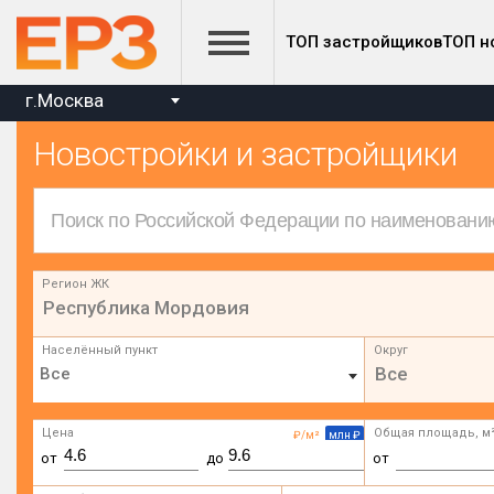
ТОП застройщиков
ТОП н
г.Москва
Новостройки и застройщики
Регион ЖК
Республика Мордовия
Населённый пункт
Округ
Все
Цена
Общая площадь, м
₽/м²
млн ₽
от
до
от