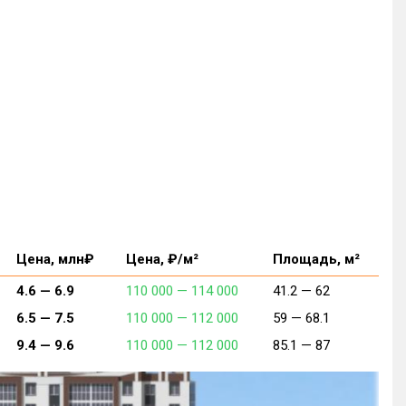
Цена, млн₽
Цена, ₽/м²
Площадь, м²
4.6 —
6.9
110 000 —
114 000
41.2 —
62
6.5 —
7.5
110 000 —
112 000
59 —
68.1
9.4 —
9.6
110 000 —
112 000
85.1 —
87