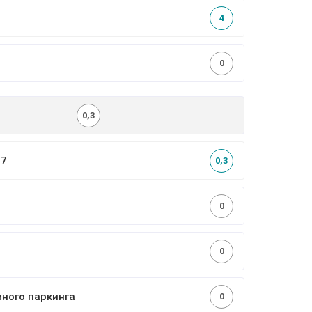
4
0
0,3
,7
0,3
0
0
много паркинга
0