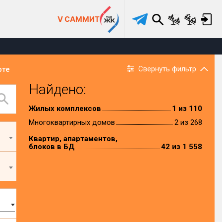
V САММИТ
Свернуть фильтр
рте
Найдено:
Жилых комплексов
1 из 110
Многоквартирных домов
2 из 268
Квартир, апартаментов,
блоков в БД
42 из 1 558