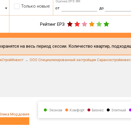
Оценка ЕРЗ ЖК
Только новые
от
до
Рейтинг ЕРЗ
хранятся на весь период сессии. Количество квартир, подходя
кСтройИнвест
ООО Специализированный застройщик Саранскстройинвес
Эконом
Комфорт
Бизнес
Элитный
блика Мордовия