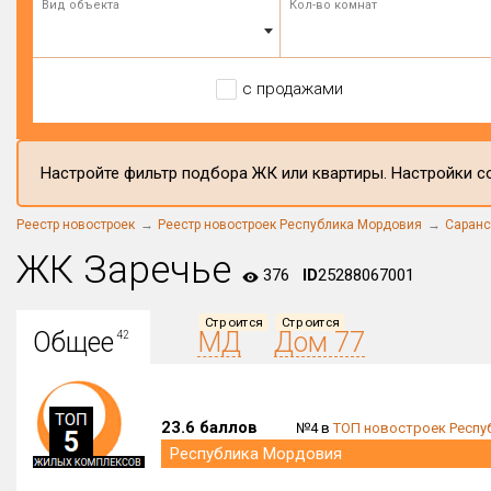
Вид объекта
Кол-во комнат
с продажами
Настройте фильтр подбора ЖК или квартиры. Настройки со
Реестр новостроек
Реестр новостроек Республика Мордовия
Саранс
ЖК Заречье
376
ID
25288067001
Строится
Строится
Общее
МД
Дом 77
42
23.6 баллов
№4 в
ТОП новостроек Респу
Республика Мордовия