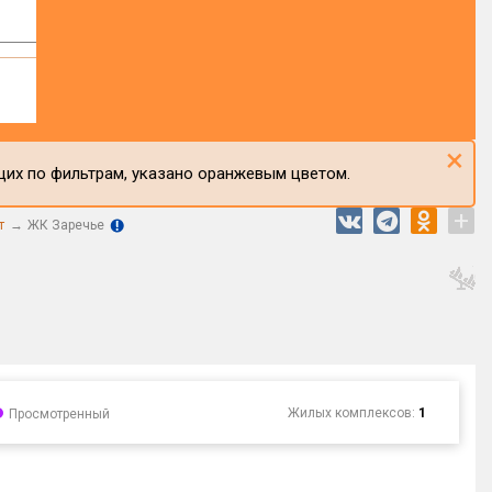
×
щих по фильтрам, указано оранжевым цветом.
+
т
ЖК Заречье
Жилых комплексов:
1
Просмотренный