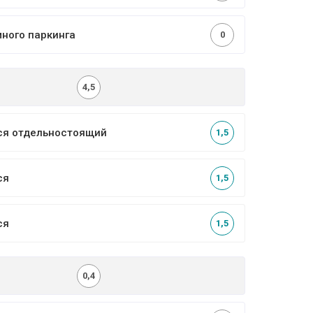
много паркинга
0
4,5
ся отдельностоящий
1,5
ся
1,5
ся
1,5
0,4