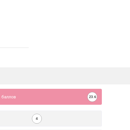
 баллов
23.6
4