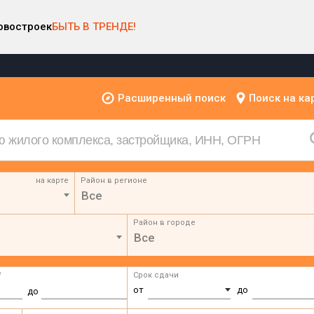
овостроек
БЫТЬ В ТРЕНДЕ!
Расширенный поиск
Поиск на ка
на карте
Район в регионе
Все
Район в городе
Все
²
Срок сдачи
от
до
до