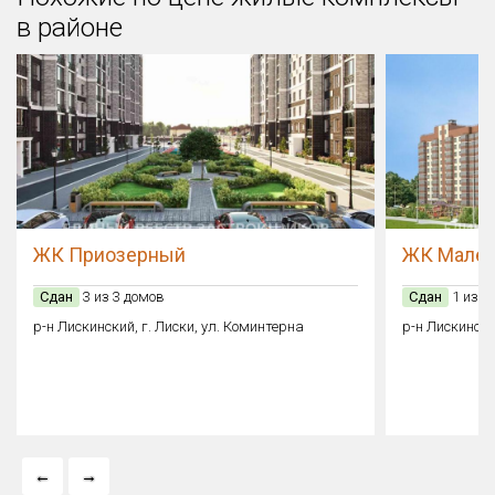
в районе
ЖК Приозерный
ЖК Мален
Сдан
3 из 3 домов
Сдан
1 из 1
р-н Лискинский, г. Лиски, ул. Коминтерна
р-н Лискински