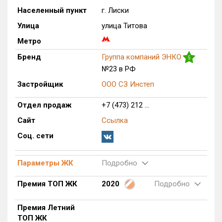
Населенный пункт
г. Лиски
Только новые
Улица
улица Титова
Оценка ЕРЗ ЖК
Метро
от
до
Бренд
Группа компаний ЭНКО
5
№23 в РФ
с продажами
Застройщик
ООО СЗ Инстеп
Рейтинг ЕРЗ
Отдел продаж
+7 (473) 212 ...
Сайт
Ссылка
Найдено:
Соц. сети
Жилых комплексов
1 из 358
Многоквартирных домов
2 из 1 076
Параметры ЖК
Подробно
Поселков таунхаусов
0 из 4
Премия ТОП ЖК
2020
Подробно
Блокированных домов
0 из 53
Квартир, апартаментов,
Премия Летний
блоков в БД
0 из 14 140
ТОП ЖК