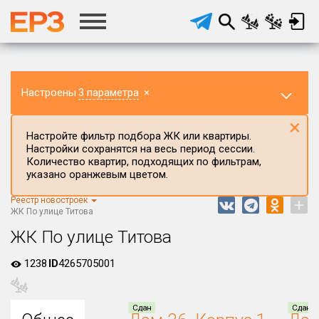
Настроены
3 параметра
×
×
Настройте фильтр подбора ЖК или квартиры.
Настройки сохранятся на весь период сессии.
Количество квартир, подходящих по фильтрам,
указано оранжевым цветом.
Реестр новостроек
+
Регион ЖК
ЖК По улице Титова
Воронежская область
ЖК По улице Титова
Район в регионе
1238
ID
4265705001
Все
Населённый пункт
Сдан
Сдан