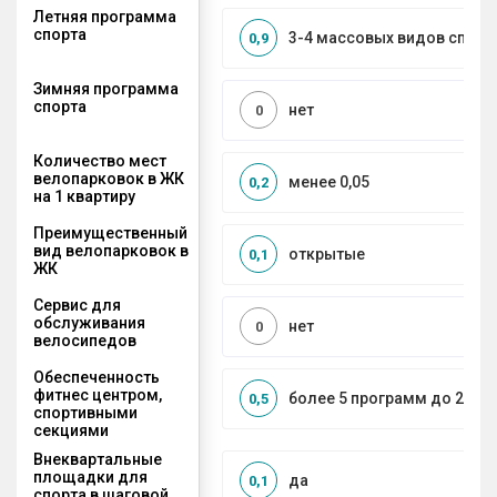
Летняя программа
спорта
3-4 массовых видов спорт
0,9
Зимняя программа
спорта
нет
0
Количество мест
велопарковок в ЖК
менее 0,05
0,2
на 1 квартиру
Преимущественный
вид велопарковок в
открытые
0,1
ЖК
Сервис для
обслуживания
нет
0
велосипедов
Обеспеченность
фитнес центром,
более 5 программ до 2 км
0,5
спортивными
секциями
Внеквартальные
площадки для
да
0,1
спорта в шаговой