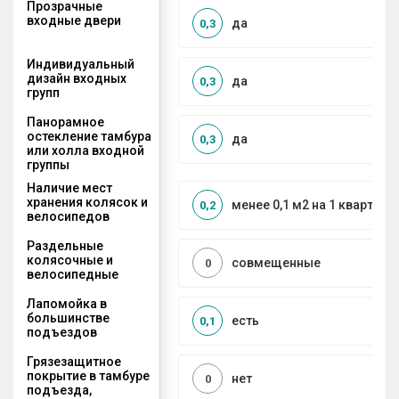
Прозрачные
входные двери
да
0,3
Индивидуальный
дизайн входных
да
0,3
групп
Панорамное
остекление тамбура
да
0,3
или холла входной
группы
Наличие мест
хранения колясок и
менее 0,1 м2 на 1 квартиру
0,2
велосипедов
Раздельные
колясочные и
совмещенные
0
велосипедные
Лапомойка в
большинстве
есть
0,1
подъездов
Грязезащитное
покрытие в тамбуре
нет
0
подъезда,