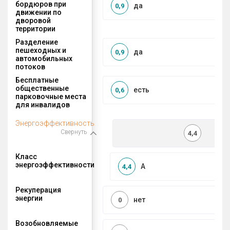
бордюров при
да
0,9
движении по
дворовой
территории
Разделение
пешеходных и
да
0,9
автомобильных
потоков
Бесплатные
общественные
есть
0,6
парковочные места
для инвалидов
Энергоэффективность
Свернуть
4,4
Класс
энергоэффективности
A
4,4
Рекуперация
энергии
нет
0
Возобновляемые