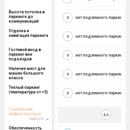
Высота потолка в
паркинге до
нет подземного паркинга
0
коммуникаций
Отделка и
навигация паркинга
нет подземного паркинга
0
Гостевой вход в
паркинг вне
нет подземного паркинга
0
подъездов
Наличие мест для
машин большого
нет подземного паркинга
0
класса
Теплый паркинг
(температура от +5)
нет подземного паркинга
0
Социальная
инфраструктура
4,5
Свернуть
Обеспеченность