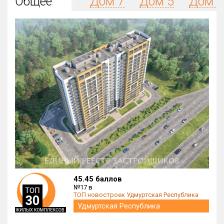
Общее
Дом 7
Дом 5
Дом 4
Округ
Все
Район в городе
Все
Цена
₽/м²
млн ₽
от
до
Общая площадь, м²
от
до
Срок сдачи
от
до
Вид объекта
45.45 баллов
№17 в
ТОП новостроек Удмуртская Республика
Кол-во комнат
Удмуртская Республика