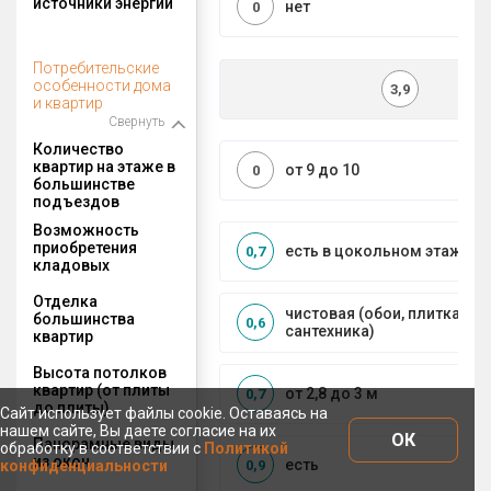
источники энергии
нет
0
Потребительские
особенности дома
3,9
и квартир
Свернуть
Количество
квартир на этаже в
от 9 до 10
0
большинстве
подъездов
Возможность
приобретения
есть в цокольном этаже
0,7
кладовых
Отделка
чистовая (обои, плитка, по
большинства
0,6
сантехника)
квартир
Высота потолков
квартир (от плиты
от 2,8 до 3 м
0,7
до плиты)
Сайт использует файлы cookie. Оставаясь на
нашем сайте, Вы даете согласие на их
ОК
Панорамные виды
обработку в соответствии с
Политикой
из окон
есть
0,9
конфиденциальности