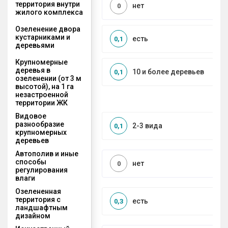
территория внутри
нет
0
жилого комплекса
Озеленение двора
кустарниками и
есть
0,1
деревьями
Крупномерные
деревья в
10 и более деревьев
0,1
озеленении (от 3 м
высотой), на 1 га
незастроенной
территории ЖК
Видовое
разнообразие
2-3 вида
0,1
крупномерных
деревьев
Автополив и иные
способы
нет
0
регулирования
влаги
Озелененная
территория с
есть
0,3
ландшафтным
дизайном