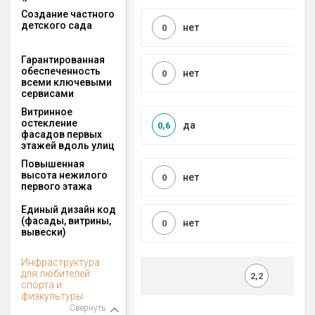
Создание частного
детского сада
нет
0
Гарантированная
обеспеченность
нет
0
всеми ключевыми
сервисами
Витринное
остекление
да
0,6
фасадов первых
этажей вдоль улиц
Повышенная
высота нежилого
нет
0
первого этажа
Единый дизайн код
(фасады, витрины,
нет
0
вывески)
Инфраструктура
для любителей
2,2
спорта и
физкультуры
Свернуть