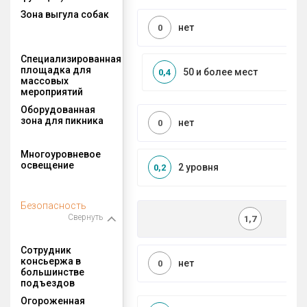
Зона выгула собак
нет
0
Специализированная
площадка для
50 и более мест
0,4
массовых
мероприятий
Оборудованная
зона для пикника
нет
0
Многоуровневое
освещение
2 уровня
0,2
Безопасность
Свернуть
1,7
Сотрудник
консьержа в
нет
0
большинстве
подъездов
Огороженная