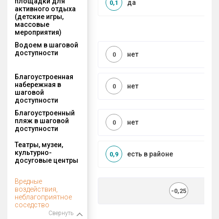
площадки для
да
0,1
активного отдыха
(детские игры,
массовые
мероприятия)
Водоем в шаговой
доступности
нет
0
Благоустроенная
набережная в
нет
0
шаговой
доступности
Благоустроенный
пляж в шаговой
нет
0
доступности
Театры, музеи,
культурно-
есть в районе
0,9
досуговые центры
Вредные
воздействия,
-0,25
неблагоприятное
соседство
Свернуть