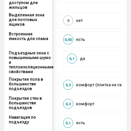
доступом для
жильцов
Выделенная зона
для почтовых
нет
0
ящиков
Встроенная
ёмкость для спама
есть
0,05
Подъездные окна с
повышенными шумо
да
0,1
и
теплоизоляционными
свойствами
Покрытие пола в
большинстве
комфорт (плитка не сколь
0,3
подъездов
Покрытие стен в
большинстве
комфорт
0,3
подъездов
Навигация по
подъезду
есть
0,1