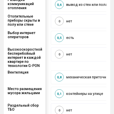
коммуникаций
вывод из стен или пола
0,6
отопления
Отопительные
приборы скрыты в
нет
0
полу или стене
Выбор интернет
операторов
есть
0,5
Высокоскоростной
бесперебойный
нет
0
интернет в каждой
квартире по
технологии G-PON
Вентиляция
механическая приточно-в
0,8
Место размещения
мусора жильцами
контейнеры на улице
0,1
Раздельный сбор
ТБО
нет
0