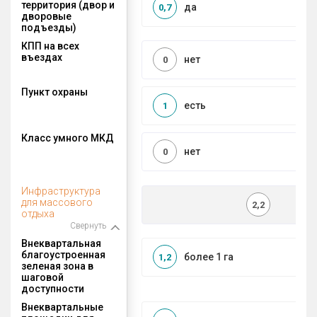
территория (двор и
да
0,7
дворовые
подъезды)
КПП на всех
въездах
нет
0
Пункт охраны
есть
1
Класс умного МКД
нет
0
Инфраструктура
для массового
2,2
отдыха
Свернуть
Внеквартальная
благоустроенная
более 1 га
1,2
зеленая зона в
шаговой
доступности
Внеквартальные