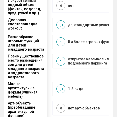
Искусственный
водный объект
нет
0
(фонтан, водопад,
пруд, ручей и пр. )
Дворовая
спортплощадка
да, стандартные решения
0,1
workout
Разнообразие
игровых функций
5 и более игровых функций
1
для детей
младшего возраста
Преимущественное
открытое наземное или на
место размещения
1
подземного паркинга
зон для детей
младшего возраста
и подросткового
возраста
Малые
архитектурные
1-3 вида
0,1
формы (уличная
мебель)
Арт-объекты
(преобладание
нет арт-объектов
0
архитектурной
функции)