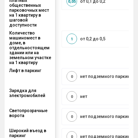
платных
от 0,1 до 0,2
0,05
общественных
парковочных мест
на 1 квартиру в
шаговой
доступности
Количество
машиномест в
от 0,2 до 0,5
1
доме, в
отдельностоящем
здании или на
земельном участке
на 1 квартиру
Лифт в паркинг
нет подземного паркинга
0
Зарядка для
электромобилей
нет
0
Светопрозрачные
ворота
нет подземного паркинга
0
Широкий въезд в
паркинг
нет подземного паркинга
0