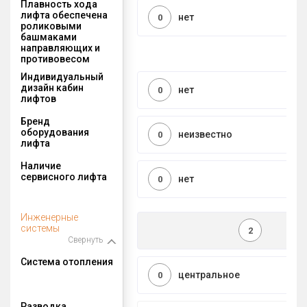
Плавность хода
лифта обеспечена
нет
0
роликовыми
башмаками
направляющих и
противовесом
Индивидуальный
дизайн кабин
нет
0
лифтов
Бренд
оборудования
неизвестно
0
лифта
Наличие
сервисного лифта
нет
0
Инженерные
системы
2
Свернуть
Система отопления
центральное
0
Разводка