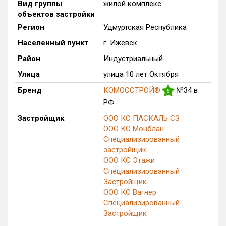
Вид группы
жилой комплекс
Только новые
объектов застройки
Регион
Удмуртская Республика
Оценка ЕРЗ ЖК
Населенный пункт
г. Ижевск
от
до
Район
Индустриальный
с продажами
Улица
улица 10 лет Октября
Бренд
КОМОССТРОЙ®
№34 в
5
РФ
Рейтинг ЕРЗ
Застройщик
ООО КС ПАСКАЛЬ СЗ
ООО КС Монблан
Найдено:
Специализированный
застройщик
Жилых комплексов
1 из 278
ООО КС Этажи
Многоквартирных домов
9 из 655
Специализированный
Блокированных домов
0 из 12
Застройщик
ООО КС Вагнер
Поселков таунхаусов
0 из 1
Специализированный
Блокированных домов
0 из 4
Застройщик
Квартир, апартаментов,