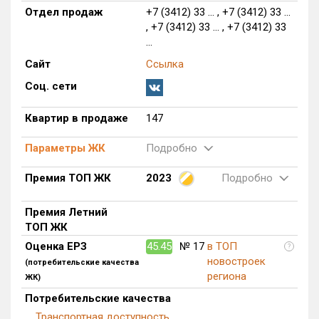
блоков в БД
147 из 9 946
Отдел продаж
+7 (3412) 33 ... , +7 (3412) 33 ...
, +7 (3412) 33 ... , +7 (3412) 33
...
Сайт
Ссылка
Соц. сети
Квартир в продаже
147
Параметры ЖК
Подробно
Премия ТОП ЖК
2023
Подробно
Премия Летний
ТОП ЖК
Оценка ЕРЗ
45.45
№ 17
в ТОП
?
новостроек
(потребительские качества
региона
ЖК)
Потребительские качества
Транспортная доступность