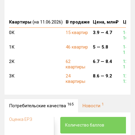
Квартиры
(на 11.06.2026)
В продаже
Цена, млн₽
Цена,
0К
15 квартир
3.9 —
4.7
146 0
168 0
1К
46 квартир
5 —
5.8
143 0
153 0
2К
62
6.7 —
8.4
128 0
квартиры
150 0
3К
24
8.6 —
9.2
123 0
квартиры
128 0
165
1
Потребительские качества
Новости
Оценка ЕРЗ
Количество баллов