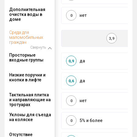
Дополнительная
очистка воды в
нет
0
доме
Среда для
маломобильных
3,9
граждан
Свернуть
Просторные
входные группы
да
0,9
Низкие поручни и
кнопки в лифте
да
0,6
Тактильная плитка
и направляющие на
нет
0
тротуарах
Уклоны для съезда
на коляске
5% и более
0
Отсутствие