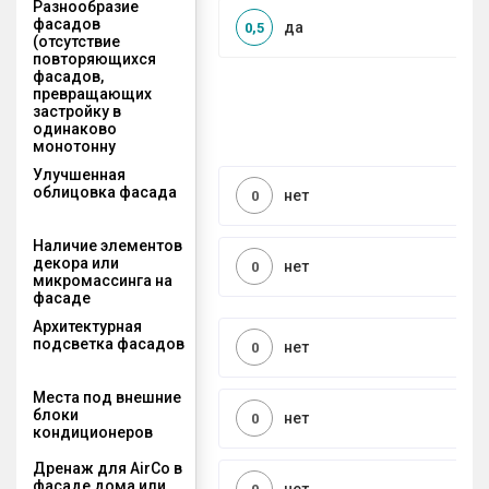
Разнообразие
фасадов
да
0,5
(отсутствие
повторяющихся
фасадов,
превращающих
застройку в
одинаково
монотонну
Улучшенная
облицовка фасада
нет
0
Наличие элементов
декора или
нет
0
микромассинга на
фасаде
Архитектурная
подсветка фасадов
нет
0
Места под внешние
блоки
нет
0
кондиционеров
Дренаж для AirCo в
фасаде дома или