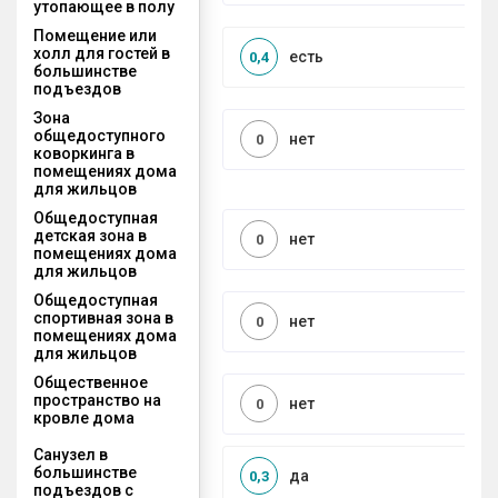
утопающее в полу
Помещение или
холл для гостей в
есть
0,4
большинстве
подъездов
Зона
общедоступного
нет
0
коворкинга в
помещениях дома
для жильцов
Общедоступная
детская зона в
нет
0
помещениях дома
для жильцов
Общедоступная
спортивная зона в
нет
0
помещениях дома
для жильцов
Общественное
пространство на
нет
0
кровле дома
Санузел в
большинстве
да
0,3
подъездов с