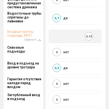
нет
0
предустановленная
система дренажа
Водосточные трубы
спрятаны до
да
0,7
ливневки
Входные группы,
подъезды, МОП
3,15
Свернуть
Сквозные
подъезды
нет
0
Вход в подъезд на
уровне тротуара
да
0,3
Гарантия отсутствия
наледи перед
нет
0
входом
Заглубленный вход
в подъезд
нет
0