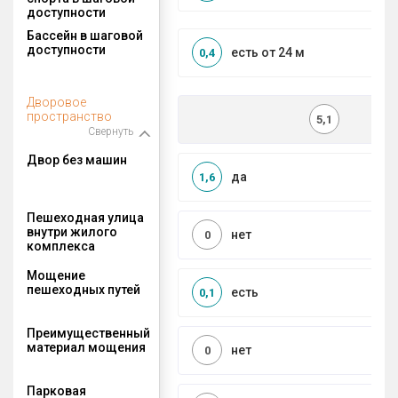
доступности
Бассейн в шаговой
доступности
есть от 24 м
0,4
Дворовое
пространство
5,1
Свернуть
Двор без машин
да
1,6
Пешеходная улица
внутри жилого
нет
0
комплекса
Мощение
пешеходных путей
есть
0,1
Преимущественный
материал мощения
нет
0
Парковая