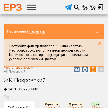
Настроены
1 параметр
×
Настройте фильтр подбора ЖК или квартиры.
Настройки сохранятся на весь период сессии.
Количество квартир, подходящих по фильтрам,
указано оранжевым цветом.
Реестр новостроек
+
Регион ЖК
ЖК Покровский
Удмуртская Республика
ЖК Покровский
Район в регионе
1413
ID
6722308001
Все
Населённый пункт
Строится
Строится
Сдан
147