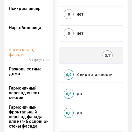
Психдиспансер
нет
0
Наркобольница
нет
0
Архитектура,
фасады
3,7
Свернуть
Разновысотные
дома
3 вида этажности
0,9
Гармоничный
перепад высот
да
0,8
секций
Гармоничный
фронтальный
да
0,8
перепад фасада
или изгиб основной
стены фасада