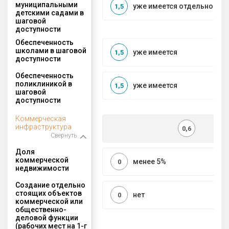
муниципальными
уже имеется отдельносто
1,5
детскими садами в
шаговой
доступности
Обеспеченность
школами в шаговой
уже имеется
1,5
доступности
Обеспеченность
поликлиникой в
уже имеется
1,5
шаговой
доступности
Коммерческая
инфраструктура
0,6
Свернуть
Доля
коммерческой
менее 5%
0
недвижимости
Создание отдельно
стоящих объектов
нет
0
коммерческой или
общественно-
деловой функции
(рабочих мест на 1-г