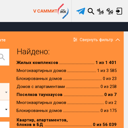
V САММИТ
Свернуть фильтр
рте
Найдено:
Жилых комплексов
1 из 1 401
Многоквартирных домов
1 из 3 585
Блокированных домов
0 из 23
Домов с апартаментами
0 из 258
Поселков таунхаусов
0 из 7
Многоквартирных домов
0 из 2
Блокированных домов
0 из 175
Квартир, апартаментов,
блоков в БД
0 из 56 039