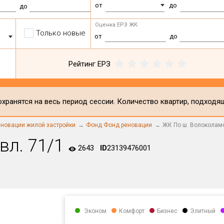
от
до
до
Оценка ЕРЗ ЖК
Только новые
от
до
Рейтинг ЕРЗ
хранятся на весь период сессии. Количество квартир, подходя
новации жилой застройки
Фонд Фонд реновации
ЖК По ш. Волоколамс
вл. 71/1
2643
ID
23139476001
Эконом
Комфорт
Бизнес
Элитный