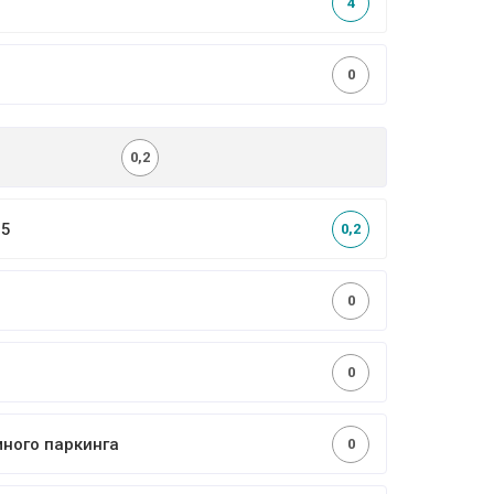
4
0
0,2
,5
0,2
0
0
много паркинга
0