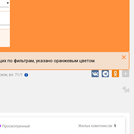
×
щих по фильтрам, указано оранжевым цветом.
+
кое, вл. 71/1
Жилых комплексов:
1
Просмотренный