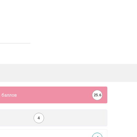
 баллов
25.6
4