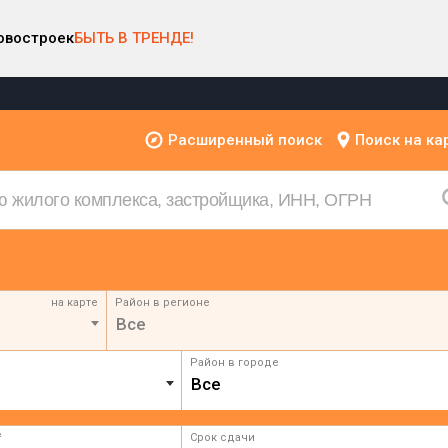
овостроек
БЫТЬ В ТРЕНДЕ!
Расширенный поиск
Поиск на ка
на карте
Район в регионе
Все
Район в городе
Все
²
Срок сдачи