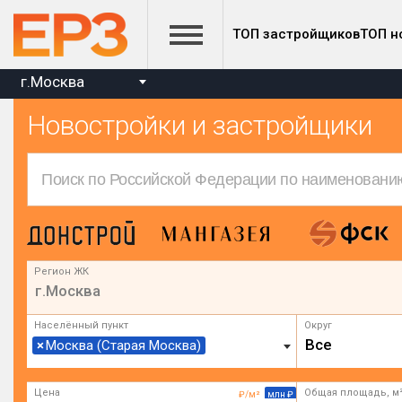
ТОП застройщиков
ТОП н
г.Москва
Новостройки и застройщики
Регион ЖК
г.Москва
Населённый пункт
Округ
Все
×
Москва (Старая Москва)
Цена
Общая площадь, м
₽/м²
млн ₽