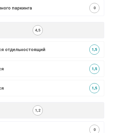
много паркинга
0
4,5
ся отдельностоящий
1,5
ся
1,5
ся
1,5
1,2
0