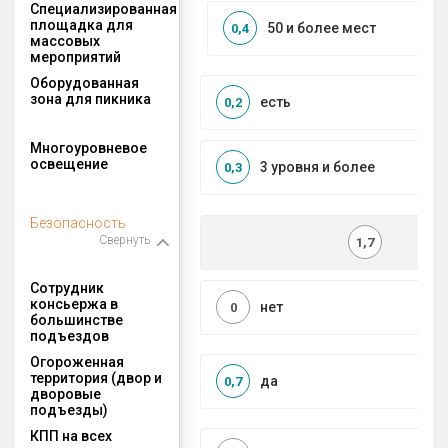
Специализированная
площадка для
50 и более мест
0,4
массовых
мероприятий
Оборудованная
зона для пикника
есть
0,2
Многоуровневое
освещение
3 уровня и более
0,3
Безопасность
Свернуть
1,7
Сотрудник
консьержа в
нет
0
большинстве
подъездов
Огороженная
территория (двор и
да
0,7
дворовые
подъезды)
КПП на всех