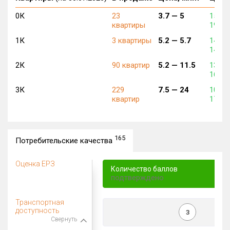
0К
23
3.7 —
5
153 9
квартиры
191 9
1К
3 квартиры
5.2 —
5.7
140 5
143 7
2К
90 квартир
5.2 —
11.5
132 1
162 5
3К
229
7.5 —
24
108 2
квартир
176 9
165
Потребительские качества
Оценка ЕРЗ
Количество баллов
подтверждено
Транспортная
доступность
3
Свернуть