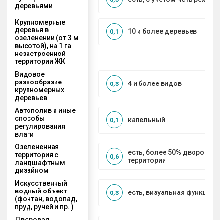
деревьями
Крупномерные
деревья в
10 и более деревьев
0,1
озеленении (от 3 м
высотой), на 1 га
незастроенной
территории ЖК
Видовое
разнообразие
4 и более видов
0,3
крупномерных
деревьев
Автополив и иные
способы
капельный
0,1
регулирования
влаги
Озелененная
есть, более 50% дворовой
территория с
0,6
территории
ландшафтным
дизайном
Искусственный
водный объект
есть, визуальная функция
0,3
(фонтан, водопад,
пруд, ручей и пр. )
Дворовая