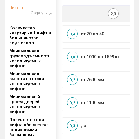
Лифты
Свернуть
2,3
Количество
квартир на 1 лифт в
от 20 до 40
0,4
большинстве
подъездов
Минимальная
грузоподъемность
от 1000 до 1599 кг
0,6
используемых
лифтов
Минимальная
высота потолка
от 2600 мм
0,2
используемых
лифтов
Минимальный
проем дверей
от 1100 мм
0,2
используемых
лифтов
Плавность хода
лифта обеспечена
да
0,3
роликовыми
башмаками