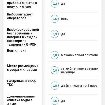
приборы скрыты в
да
0,2
полу или стене
Выбор интернет
операторов
есть
0,5
Высокоскоростной
бесперебойный
да
0,3
интернет в каждой
квартире по
технологии G-PON
Вентиляция
механическая приточно-в
0,8
Место размещения
заглубленные в землю ко
мусора жильцами
0,8
на улице
Раздельный сбор
ТБО
да (минимум по 2 парамет
0,8
Дополнительная
очистка воды в
да
0,5
доме