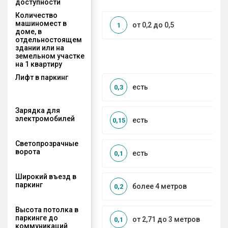
доступности
Количество
машиномест в
от 0,2 до 0,5
1
доме, в
отдельностоящем
здании или на
земельном участке
на 1 квартиру
Лифт в паркинг
есть
0,3
Зарядка для
электромобилей
есть
0,15
Светопрозрачные
ворота
есть
0,1
Широкий въезд в
паркинг
более 4 метров
0,2
Высота потолка в
паркинге до
от 2,71 до 3 метров
0,1
коммуникаций