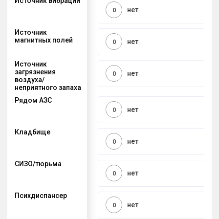
Источник вибрации
нет
0
Источник
магнитных полей
нет
0
Источник
загрязнения
нет
0
воздуха/
неприятного запаха
Рядом АЗС
нет
0
Кладбище
нет
0
СИЗО/тюрьма
нет
0
Психдиспансер
нет
0