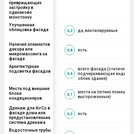
превращающих
застройку в
одинаково
монотонну
Улучшенная
облицовка фасада
да, вентилируемые
0,3
Наличие элементов
декора или
есть
0,8
микромассинга на
фасаде
Архитектурная
всего фасада (статическая
подсветка фасадов
подчеркивающая индивид
0,6
облик здания)
Места под внешние
места на летних помещени
блоки
0,1
выгороженные)
кондиционеров
Дренаж для AirCo в
фасаде дома или
есть
0,5
предустановленная
система дренажа
Водосточные трубы