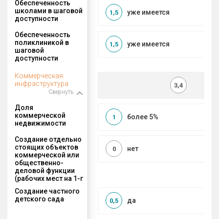
Обеспеченность
школами в шаговой
уже имеется
1,5
доступности
Обеспеченность
поликлиникой в
уже имеется
1,5
шаговой
доступности
Коммерческая
инфраструктура
3,4
Свернуть
Доля
коммерческой
более 5%
1
недвижимости
Создание отдельно
стоящих объектов
нет
0
коммерческой или
общественно-
деловой функции
(рабочих мест на 1-г
Создание частного
детского сада
да
0,5