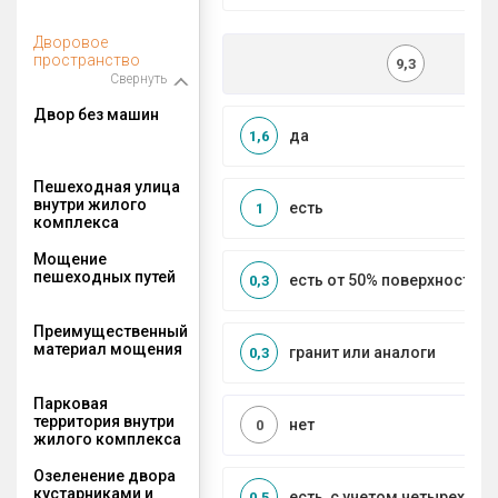
Дворовое
пространство
9,3
Свернуть
Двор без машин
да
1,6
Пешеходная улица
внутри жилого
есть
1
комплекса
Мощение
пешеходных путей
есть от 50% поверхности
0,3
Преимущественный
материал мощения
гранит или аналоги
0,3
Парковая
территория внутри
нет
0
жилого комплекса
Озеленение двора
кустарниками и
есть, с учетом четырех се
0,5