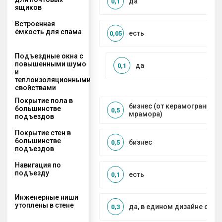
да
0,1
ящиков
Встроенная
ёмкость для спама
есть
0,05
Подъездные окна с
повышенными шумо
да
0,1
и
теплоизоляционными
свойствами
Покрытие пола в
бизнес (от керамогранита 
большинстве
0,5
мрамора)
подъездов
Покрытие стен в
большинстве
бизнес
0,5
подъездов
Навигация по
подъезду
есть
0,1
Инженерные ниши
утоплены в стене
да, в едином дизайне с МО
0,3