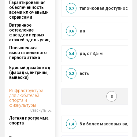
Гарантированная
обеспеченность
тапочковая доступность
0,7
всеми ключевыми
сервисами
Витринное
остекление
да
0,6
фасадов первых
этажей вдоль улиц
Повышенная
высота нежилого
да, от 3,5 м
0,4
первого этажа
Единый дизайн код
(фасады, витрины,
есть
0,2
вывески)
Инфраструктура
для любителей
3
спорта и
физкультуры
Свернуть
Летняя программа
спорта
5 и более массовых видов
1,4