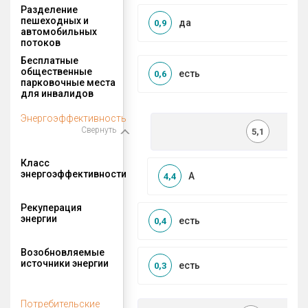
Разделение
пешеходных и
да
0,9
автомобильных
потоков
Бесплатные
общественные
есть
0,6
парковочные места
для инвалидов
Энергоэффективность
Свернуть
5,1
Класс
энергоэффективности
A
4,4
Рекуперация
энергии
есть
0,4
Возобновляемые
источники энергии
есть
0,3
Потребительские