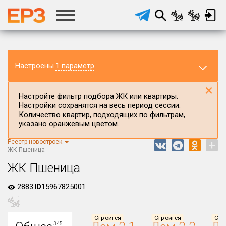
Настроены
1 параметр
×
Настройте фильтр подбора ЖК или квартиры.
Настройки сохранятся на весь период сессии.
Количество квартир, подходящих по фильтрам,
указано оранжевым цветом.
Реестр новостроек
+
Регион ЖК
ЖК Пшеница
Новосибирская область
ЖК Пшеница
Район в регионе
2883
ID
15967825001
Все
Населённый пункт
Строится
Строится
Стр
345