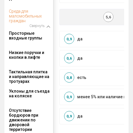
Среда для
маломобильных
5,6
граждан
Свернуть
Просторные
входные группы
да
0,9
Низкие поручни и
кнопки в лифте
да
0,6
Тактильная плитка
и направляющие на
есть
0,8
тротуарах
Уклоны для съезда
на коляске
менее 5% или наличие по
0,9
Отсутствие
бордюров при
да
0,9
движении по
дворовой
территории