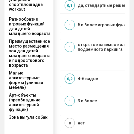
спортплощадка
да, стандартные решения
0,1
workout
Разнообразие
игровых функций
5 и более игровых функций
1
для детей
младшего возраста
Преимущественное
открытое наземное или на
место размещения
1
подземного паркинга
зон для детей
младшего возраста
и подросткового
возраста
Малые
архитектурные
4-6 видов
0,2
формы (уличная
мебель)
Арт-объекты
(преобладание
3 и более
1
архитектурной
функции)
Зона выгула собак
нет
0