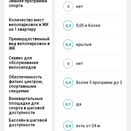
Зимняя программа
спорта
нет
0
Количество мест
велопарковок в ЖК
0,05 и более
0,3
на 1 квартиру
Преимущественный
вид велопарковок в
крытые
0,3
ЖК
Сервис для
обслуживания
нет
0
велосипедов
Обеспеченность
фитнес центром,
более 5 программ до 2 км
0,5
спортивными
секциями
Внеквартальные
площадки для
да
0,1
спорта в шаговой
доступности
Бассейн в шаговой
доступности
есть от 24 м
0,4