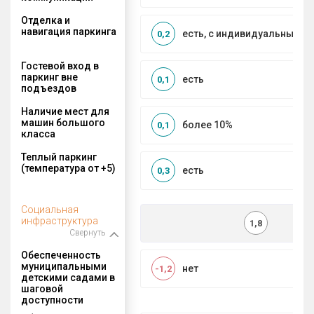
Отделка и
навигация паркинга
есть, с индивидуальным д
0,2
Гостевой вход в
паркинг вне
есть
0,1
подъездов
Наличие мест для
машин большого
более 10%
0,1
класса
Теплый паркинг
(температура от +5)
есть
0,3
Социальная
инфраструктура
1,8
Свернуть
Обеспеченность
муниципальными
нет
-1,2
детскими садами в
шаговой
доступности