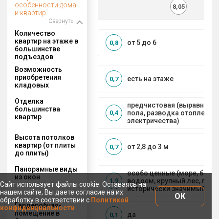
особенности дома
8,05
и квартир
Свернуть
Количество
квартир на этаже в
от 5 до 6
0,8
большинстве
подъездов
Возможность
приобретения
есть на этаже
0,7
кладовых
Отделка
предчистовая (выравниван
большинства
пола, разводка отопления 
0,4
квартир
электричества)
Высота потолков
квартир (от плиты
от 2,8 до 3 м
0,7
до плиты)
Панорамные виды
особо ценные (море, боль
из окон
водоем, крупный лес, горы
1,9
Сайт использует файлы cookie. Оставаясь на
исторически значимый объ
нашем сайте, Вы даете согласие на их
ОК
обработку в соответствии с
Политикой
Гардеробная-
конфиденциальности
помещение в
да
0,1