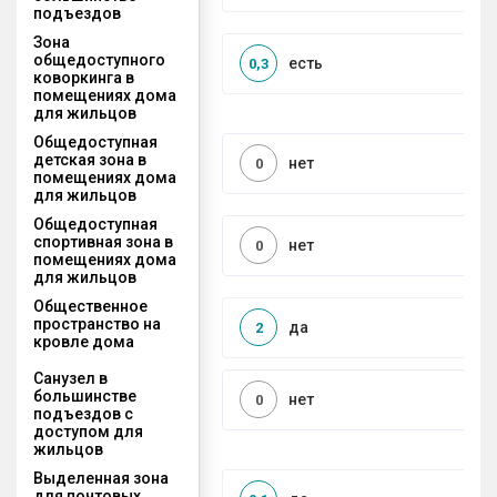
подъездов
Зона
общедоступного
есть
0,3
коворкинга в
помещениях дома
для жильцов
Общедоступная
детская зона в
нет
0
помещениях дома
для жильцов
Общедоступная
спортивная зона в
нет
0
помещениях дома
для жильцов
Общественное
пространство на
да
2
кровле дома
Санузел в
большинстве
нет
0
подъездов с
доступом для
жильцов
Выделенная зона
для почтовых