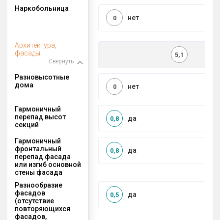
Наркобольница
нет
0
Архитектура,
фасады
5,1
Свернуть
Разновысотные
дома
нет
0
Гармоничный
перепад высот
да
0,8
секций
Гармоничный
фронтальный
да
0,8
перепад фасада
или изгиб основной
стены фасада
Разнообразие
фасадов
да
0,5
(отсутствие
повторяющихся
фасадов,