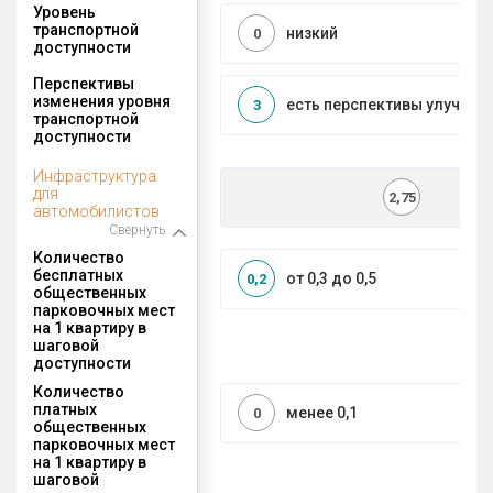
Уровень
транспортной
низкий
0
доступности
Перспективы
изменения уровня
есть перспективы улучшен
3
транспортной
доступности
Инфраструктура
для
2,75
автомобилистов
Свернуть
Количество
бесплатных
от 0,3 до 0,5
0,2
общественных
парковочных мест
на 1 квартиру в
шаговой
доступности
Количество
платных
менее 0,1
0
общественных
парковочных мест
на 1 квартиру в
шаговой