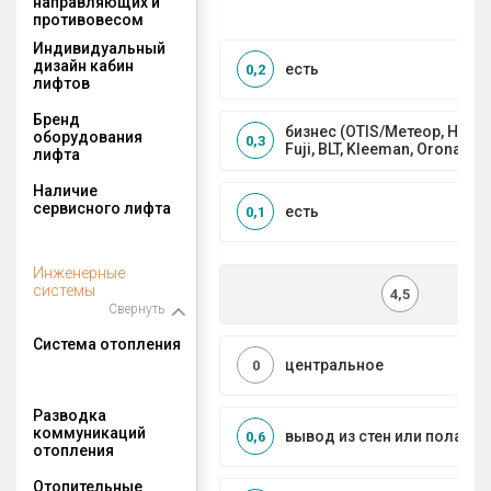
направляющих и
противовесом
Индивидуальный
дизайн кабин
есть
0,2
лифтов
Бренд
бизнес (OTIS/Метеор, HYUND
оборудования
0,3
Fuji, BLT, Kleeman, Orona)
лифта
Наличие
сервисного лифта
есть
0,1
Инженерные
системы
4,5
Свернуть
Система отопления
центральное
0
Разводка
коммуникаций
вывод из стен или пола
0,6
отопления
Отопительные