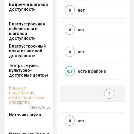
Водоем в шаговой
доступности
нет
0
Благоустроенная
набережная в
нет
0
шаговой
доступности
Благоустроенный
пляж в шаговой
нет
0
доступности
Театры, музеи,
культурно-
есть в районе
0,9
досуговые центры
Вредные
воздействия,
0
неблагоприятное
соседство
Свернуть
Источник шума
нет
0