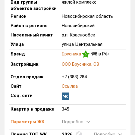
Вид группы
жилой комплекс
Только новые
объектов застройки
Регион
Новосибирская область
Оценка ЕРЗ ЖК
Район в регионе
Новосибирский
от
до
Населенный пункт
р.п. Краснообск
с продажами
Улица
улица Центральная
Бренд
Брусника
№8 в РФ
5
Рейтинг ЕРЗ
Застройщик
ООО Брусника. СЗ
Отдел продаж
+7 (383) 284 ...
Найдено:
Сайт
Ссылка
Жилых комплексов
1 из 640
Соц. сети
Многоквартирных домов
10 из 2 083
Блокированных домов
0 из 343
Квартир в продаже
345
Домов с апартаментами
0 из 34
Параметры ЖК
Подробно
Поселков таунхаусов
0 из 13
Многоквартирных домов
0 из 81
Премия ТОП ЖК
2026
Подробно