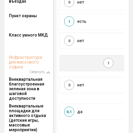
въездах
нет
0
Пункт охраны
есть
1
Класс умного МКД
нет
0
Инфраструктура
для массового
1
отдыха
Свернуть
Внеквартальная
благоустроенная
нет
0
зеленая зона в
шаговой
доступности
Внеквартальные
площадки для
да
0,1
активного отдыха
(детские игры,
массовые
мероприятия)