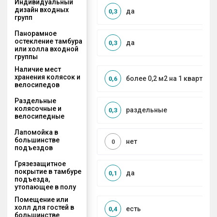
Индивидуальный
дизайн входных
да
0,3
групп
Панорамное
остекление тамбура
да
0,3
или холла входной
группы
Наличие мест
хранения колясок и
более 0,2 м2 на 1 квартиру
0,6
велосипедов
Раздельные
колясочные и
раздельные
0,3
велосипедные
Лапомойка в
большинстве
нет
0
подъездов
Грязезащитное
покрытие в тамбуре
да
0,1
подъезда,
утопающее в полу
Помещение или
холл для гостей в
есть
0,4
большинстве