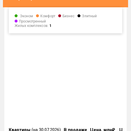
Эконом
Комфорт
Бизнес
Элитный
Просмотренный
Жилых комплексов:
1
Квартиры
(на 30.07.2026)
В продаже
Цена, млн₽
Цена,