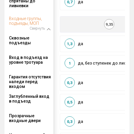
спрятаны до
да
0,7
ливневки
Входные группы,
подъезды, МОП
9,35
Свернуть
Сквозные
подъезды
да
1,3
Вход в подъезд на
уровне тротуара
да, без ступенек до лифта
1
Гарантия отсутствия
наледи перед
да
0,3
входом
Заглубленный вход
в подъезд
да
0,5
Прозрачные
входные двери
да
0,3