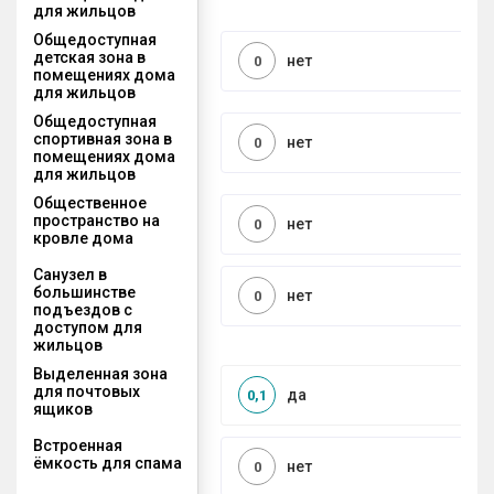
для жильцов
Общедоступная
детская зона в
нет
0
помещениях дома
для жильцов
Общедоступная
спортивная зона в
нет
0
помещениях дома
для жильцов
Общественное
пространство на
нет
0
кровле дома
Санузел в
большинстве
нет
0
подъездов с
доступом для
жильцов
Выделенная зона
для почтовых
да
0,1
ящиков
Встроенная
ёмкость для спама
нет
0