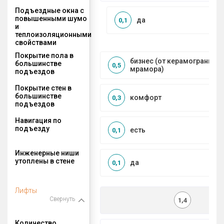
Подъездные окна с
повышенными шумо
да
0,1
и
теплоизоляционными
свойствами
Покрытие пола в
бизнес (от керамогранита 
большинстве
0,5
мрамора)
подъездов
Покрытие стен в
большинстве
комфорт
0,3
подъездов
Навигация по
подъезду
есть
0,1
Инженерные ниши
утоплены в стене
да
0,1
Лифты
Свернуть
1,4
Количество