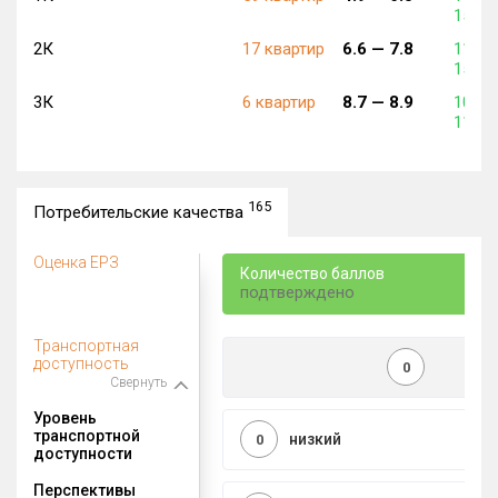
151 9
2К
17 квартир
6.6 —
7.8
112 9
154 2
3К
6 квартир
8.7 —
8.9
106 5
112 7
165
Потребительские качества
Оценка ЕРЗ
Количество баллов
подтверждено
Транспортная
доступность
0
Свернуть
Уровень
транспортной
низкий
0
доступности
Перспективы