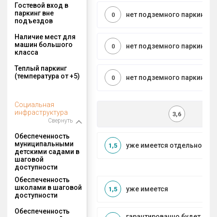
Гостевой вход в
паркинг вне
нет подземного паркинга
0
подъездов
Наличие мест для
машин большого
нет подземного паркинга
0
класса
Теплый паркинг
(температура от +5)
нет подземного паркинга
0
Социальная
инфраструктура
3,6
Свернуть
Обеспеченность
муниципальными
уже имеется отдельносто
1,5
детскими садами в
шаговой
доступности
Обеспеченность
школами в шаговой
уже имеется
1,5
доступности
Обеспеченность
гарантированно будет пос