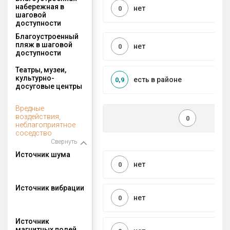
набережная в
нет
0
шаговой
доступности
Благоустроенный
пляж в шаговой
нет
0
доступности
Театры, музеи,
культурно-
есть в районе
0,9
досуговые центры
Вредные
воздействия,
0
неблагоприятное
соседство
Свернуть
Источник шума
нет
0
Источник вибрации
нет
0
Источник
магнитных полей