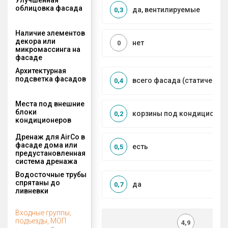
облицовка фасада
да, вентилируемые
0,3
Наличие элементов
декора или
нет
0
микромассинга на
фасаде
Архитектурная
подсветка фасадов
всего фасада (статическая
0,4
Места под внешние
блоки
корзины под кондиционер
0,2
кондиционеров
Дренаж для AirCo в
фасаде дома или
есть
0,5
предустановленная
система дренажа
Водосточные трубы
спрятаны до
да
0,7
ливневки
Входные группы,
подъезды, МОП
4,9