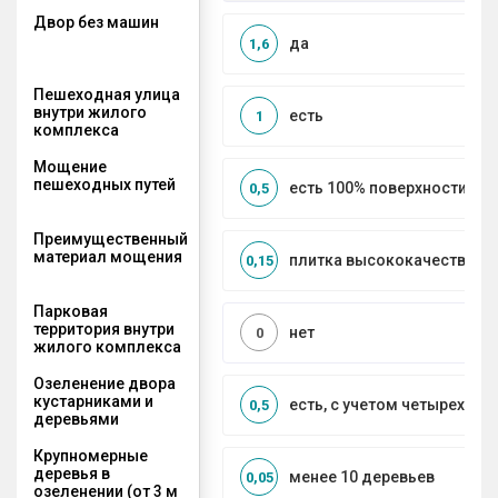
Двор без машин
да
1,6
Пешеходная улица
внутри жилого
есть
1
комплекса
Мощение
пешеходных путей
есть 100% поверхности
0,5
Преимущественный
материал мощения
плитка высококачественн
0,15
Парковая
территория внутри
нет
0
жилого комплекса
Озеленение двора
кустарниками и
есть, с учетом четырех се
0,5
деревьями
Крупномерные
деревья в
менее 10 деревьев
0,05
озеленении (от 3 м