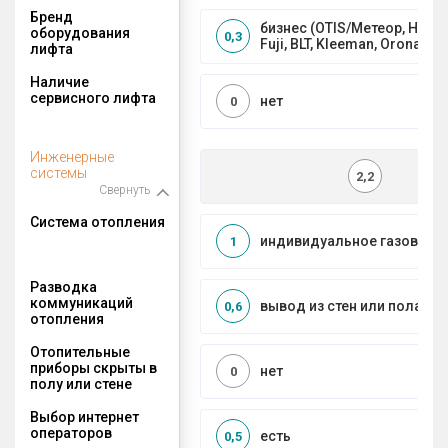
Бренд
бизнес (OTIS/Метеор, HYUND
оборудования
0,3
Fuji, BLT, Kleeman, Orona)
лифта
Наличие
сервисного лифта
нет
0
Инженерные
системы
2,2
Свернуть
Система отопления
индивидуальное газовое
1
Разводка
коммуникаций
вывод из стен или пола
0,6
отопления
Отопительные
приборы скрыты в
нет
0
полу или стене
Выбор интернет
операторов
есть
0,5