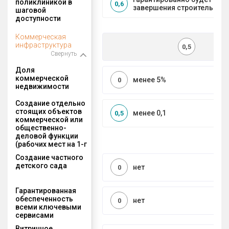
поликлиникой в
0,6
завершения строительства
шаговой
доступности
Коммерческая
инфраструктура
0,5
Свернуть
Доля
коммерческой
менее 5%
0
недвижимости
Создание отдельно
стоящих объектов
менее 0,1
0,5
коммерческой или
общественно-
деловой функции
(рабочих мест на 1-г
Создание частного
детского сада
нет
0
Гарантированная
обеспеченность
нет
0
всеми ключевыми
сервисами
Витринное