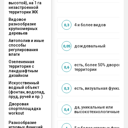
высотой), на 1 га
незастроенной
территории ЖК
Видовое
разнообразие
4 и более видов
0,3
крупномерных
деревьев
Автополив и иные
способы
дождевальный
0,05
регулирования
влаги
Озелененная
есть, более 50% дворовой
территория с
0,6
территории
ландшафтным
дизайном
Искусственный
водный объект
есть, визуальная функция
0,3
(фонтан, водопад,
пруд, ручей и пр. )
Дворовая
да, уникальные или
спортплощадка
0,4
высокотехнологичные ре
workout
Разнообразие
игровых функций