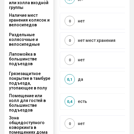
или холла входной
группы
Наличие мест
хранения колясок и
нет
0
велосипедов
Раздельные
колясочные и
нет мест хранения
0
велосипедные
Лапомойка в
большинстве
нет
0
подъездов
Грязезащитное
покрытие в тамбуре
да
0,1
подъезда,
утопающее в полу
Помещение или
холл для гостей в
есть
0,4
большинстве
подъездов
Зона
общедоступного
нет
0
коворкинга в
помещениях дома