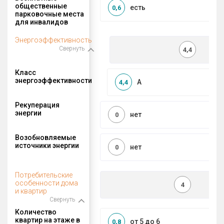
общественные
есть
0,6
парковочные места
для инвалидов
Энергоэффективность
Свернуть
4,4
Класс
энергоэффективности
A
4,4
Рекуперация
энергии
нет
0
Возобновляемые
источники энергии
нет
0
Потребительские
особенности дома
4
и квартир
Свернуть
Количество
квартир на этаже в
от 5 до 6
0,8