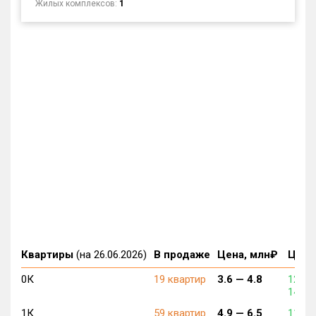
Жилых комплексов:
1
Квартиры
(на 26.06.2026)
В продаже
Цена, млн₽
Цена,
0К
19 квартир
3.6 —
4.8
120 6
149 3
1К
59 квартир
4.9 —
6.5
110 0