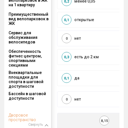
велопарковок в ЖК
менее 0,05
0,2
на 1 квартиру
Преимущественный
вид велопарковок в
открытые
0,1
ЖК
Сервис для
обслуживания
нет
0
велосипедов
Обеспеченность
фитнес центром,
есть до 2 км
0,3
спортивными
секциями
Внеквартальные
площадки для
да
0,1
спорта в шаговой
доступности
Бассейн в шаговой
доступности
нет
0
Дворовое
пространство
8,15
Свернуть