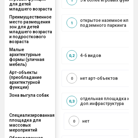
5 и более игровых функций
1
для детей
младшего возраста
Преимущественное
открытое наземное или на
место размещения
1
подземного паркинга
зон для детей
младшего возраста
и подросткового
возраста
Малые
архитектурные
4-6 видов
0,2
формы (уличная
мебель)
Арт-объекты
(преобладание
нет арт-объектов
0
архитектурной
функции)
Зона выгула собак
отдельная площадка и
0,3
доп.инфраструктура
Специализированная
площадка для
нет
0
массовых
мероприятий
Оборудованная