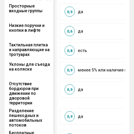
Просторные
входные группы
да
0,9
Низкие поручни и
кнопки в лифте
да
0,6
Тактильная плитка
и направляющие на
есть
0,8
тротуарах
Уклоны для съезда
на коляске
менее 5% или наличие по
0,9
Отсутствие
бордюров при
да
0,9
движении по
дворовой
территории
Разделение
пешеходных и
да
0,9
автомобильных
потоков
Бесплатные