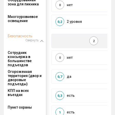
зона для пикника
нет
0
Многоуровневое
освещение
2 уровня
0,2
Безопасность
Свернуть
2
Сотрудник
консьержа в
нет
0
большинстве
подъездов
Огороженная
территория (двор и
да
0,7
дворовые
подъезды)
КПП на всех
въездах
есть
0,3
Пункт охраны
есть
1