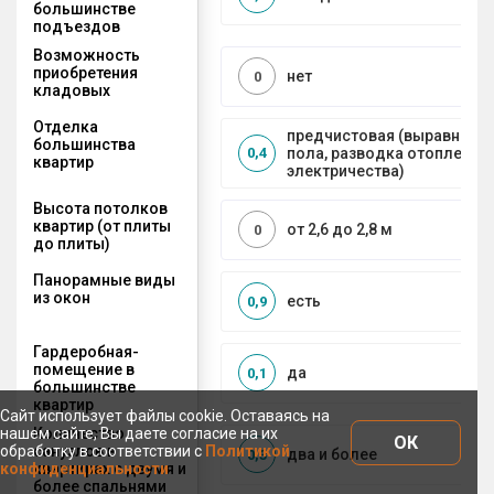
большинстве
подъездов
Возможность
приобретения
нет
0
кладовых
Отделка
предчистовая (выравниван
большинства
пола, разводка отопления 
0,4
квартир
электричества)
Высота потолков
квартир (от плиты
от 2,6 до 2,8 м
0
до плиты)
Панорамные виды
из окон
есть
0,9
Гардеробная-
помещение в
да
0,1
большинстве
квартир
Сайт использует файлы cookie. Оставаясь на
Количество
нашем сайте, Вы даете согласие на их
ОК
санузлов в
обработку в соответствии с
Политикой
два и более
0,3
квартирах с двумя и
конфиденциальности
более спальнями