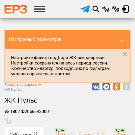
Настроены
0 параметров
×
Настройте фильтр подбора ЖК или квартиры.
Настройки сохранятся на весь период сессии.
Количество квартир, подходящих по фильтрам,
указано оранжевым цветом.
Реестр новостроек
+
Регион ЖК
ЖК Пульс
Ростовская область
ЖК Пульс
Район в регионе
1802
ID
20566430001
Все
Населённый пункт
Сдан
Сдан
101