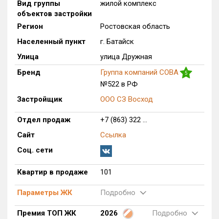
Вид группы
жилой комплекс
Только новые
объектов застройки
Регион
Ростовская область
Оценка ЕРЗ ЖК
Населенный пункт
г. Батайск
от
до
Улица
улица Дружная
с продажами
Бренд
Группа компаний СОВА
5
№522 в РФ
Застройщик
ООО СЗ Восход
Рейтинг ЕРЗ
Отдел продаж
+7 (863) 322 ...
Найдено:
Сайт
Ссылка
Жилых комплексов
1 из 564
Соц. сети
Многоквартирных домов
19 из 1 775
Квартир в продаже
101
Блокированных домов
0 из 9
Домов с апартаментами
0 из 3
Параметры ЖК
Подробно
Поселков таунхаусов
0 из 3
Премия ТОП ЖК
2026
Подробно
Блокированных домов
0 из 15