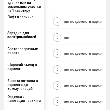
здании или на
земельном участке
на 1 квартиру
Лифт в паркинг
нет подземного паркинга
0
Зарядка для
электромобилей
нет
0
Светопрозрачные
ворота
нет подземного паркинга
0
Широкий въезд в
паркинг
нет подземного паркинга
0
Высота потолка в
паркинге до
нет подземного паркинга
0
коммуникаций
Отделка и
навигация паркинга
нет подземного паркинга
0