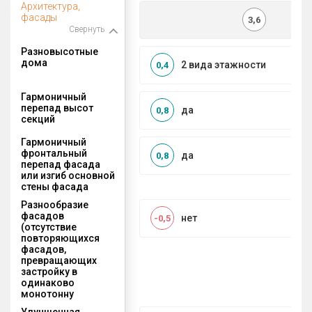
Архитектура,
фасады
3,6
Свернуть
Разновысотные
дома
2 вида этажности
0,4
Гармоничный
перепад высот
да
0,8
секций
Гармоничный
фронтальный
да
0,8
перепад фасада
или изгиб основной
стены фасада
Разнообразие
фасадов
нет
-0,5
(отсутствие
повторяющихся
фасадов,
превращающих
застройку в
одинаково
монотонну
Улучшенная