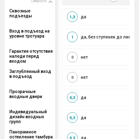
Свернуть
Сквозные
подъезды
да
1,3
Вход в подъезд на
уровне тротуара
да, без ступенек до лифта
1
Гарантия отсутствия
наледи перед
нет
0
входом
Заглубленный вход
в подъезд
нет
0
Прозрачные
входные двери
да
0,3
Индивидуальный
дизайн входных
да
0,3
групп
Панорамное
остекление тамбура
да
0,3