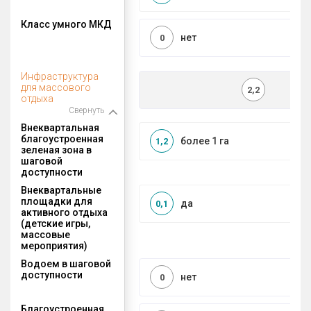
Класс умного МКД
нет
0
Инфраструктура
для массового
2,2
отдыха
Свернуть
Внеквартальная
благоустроенная
более 1 га
1,2
зеленая зона в
шаговой
доступности
Внеквартальные
площадки для
да
0,1
активного отдыха
(детские игры,
массовые
мероприятия)
Водоем в шаговой
доступности
нет
0
Благоустроенная