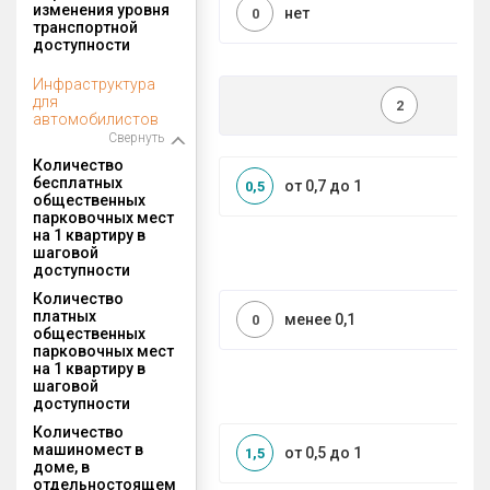
изменения уровня
нет
0
транспортной
доступности
Инфраструктура
для
2
автомобилистов
Свернуть
Количество
бесплатных
от 0,7 до 1
0,5
общественных
парковочных мест
на 1 квартиру в
шаговой
доступности
Количество
платных
менее 0,1
0
общественных
парковочных мест
на 1 квартиру в
шаговой
доступности
Количество
машиномест в
от 0,5 до 1
1,5
доме, в
отдельностоящем