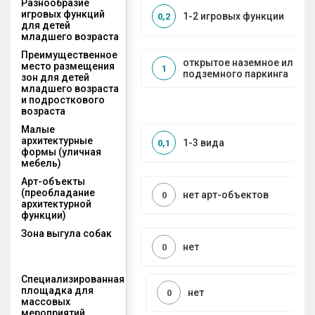
Разнообразие
игровых функций
1-2 игровых функции
0,2
для детей
младшего возраста
Преимущественное
открытое наземное или на
место размещения
1
подземного паркинга
зон для детей
младшего возраста
и подросткового
возраста
Малые
архитектурные
1-3 вида
0,1
формы (уличная
мебель)
Арт-объекты
(преобладание
нет арт-объектов
0
архитектурной
функции)
Зона выгула собак
нет
0
Специализированная
площадка для
нет
0
массовых
мероприятий