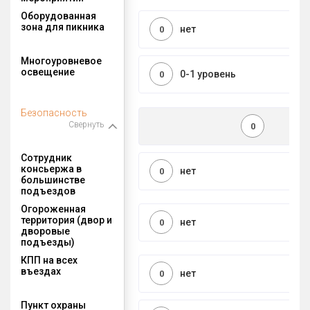
Оборудованная
зона для пикника
нет
0
Многоуровневое
освещение
0-1 уровень
0
Безопасность
Свернуть
0
Сотрудник
консьержа в
нет
0
большинстве
подъездов
Огороженная
территория (двор и
нет
0
дворовые
подъезды)
КПП на всех
въездах
нет
0
Пункт охраны