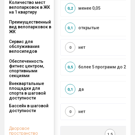
Количество мест
велопарковок в ЖК
менее 0,05
0,2
на 1 квартиру
Преимущественный
вид велопарковок в
открытые
0,1
ЖК
Сервис для
обслуживания
нет
0
велосипедов
Обеспеченность
фитнес центром,
более 5 программ до 2 км
0,5
спортивными
секциями
Внеквартальные
площадки для
да
0,1
спорта в шаговой
доступности
Бассейн в шаговой
доступности
нет
0
Дворовое
пространство
1,5