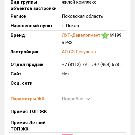
Вид группы
жилой комплекс
объектов застройки
Оценка ЕРЗ ЖК
от
до
Регион
Псковская область
Населенный пункт
г. Псков
с продажами
Бренд
ЛУГ-Девелопмент
№199
4
в РФ
Рейтинг ЕРЗ
Застройщик
АО СЗ Результат
Отдел продаж
+7 (8112) 79 ... , +7 (964) 678 ...
Найдено:
Сайт
Нет
Жилых комплексов
1 из 91
Соц. сети
Многоквартирных домов
1 из 267
Блокированных домов
0 из 2
Параметры ЖК
Подробно
Домов с апартаментами
0 из 1
Премия ТОП ЖК
Поселков таунхаусов
0 из 1
Блокированных домов
0 из 1
Премия Летний
ТОП ЖК
Квартир, апартаментов,
блоков в БД
0 из 2 510