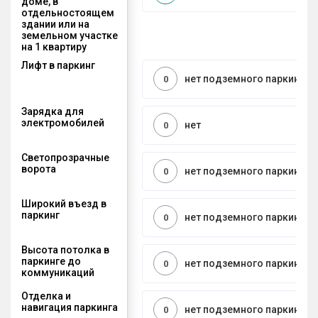
доме, в
отдельностоящем
здании или на
земельном участке
на 1 квартиру
Лифт в паркинг
нет подземного паркинга
0
Зарядка для
электромобилей
нет
0
Светопрозрачные
ворота
нет подземного паркинга
0
Широкий въезд в
паркинг
нет подземного паркинга
0
Высота потолка в
паркинге до
нет подземного паркинга
0
коммуникаций
Отделка и
навигация паркинга
нет подземного паркинга
0