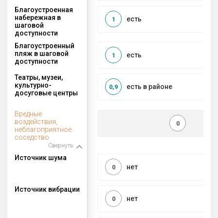
Благоустроенная
набережная в
есть
1
шаговой
доступности
Благоустроенный
пляж в шаговой
есть
1
доступности
Театры, музеи,
культурно-
есть в районе
0,9
досуговые центры
Вредные
воздействия,
0
неблагоприятное
соседство
Свернуть
Источник шума
нет
0
Источник вибрации
нет
0