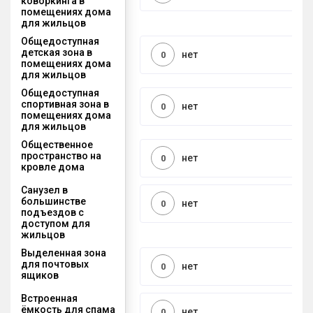
коворкинга в
помещениях дома
для жильцов
Общедоступная
детская зона в
нет
0
помещениях дома
для жильцов
Общедоступная
спортивная зона в
нет
0
помещениях дома
для жильцов
Общественное
пространство на
нет
0
кровле дома
Санузел в
большинстве
нет
0
подъездов с
доступом для
жильцов
Выделенная зона
для почтовых
нет
0
ящиков
Встроенная
ёмкость для спама
нет
0