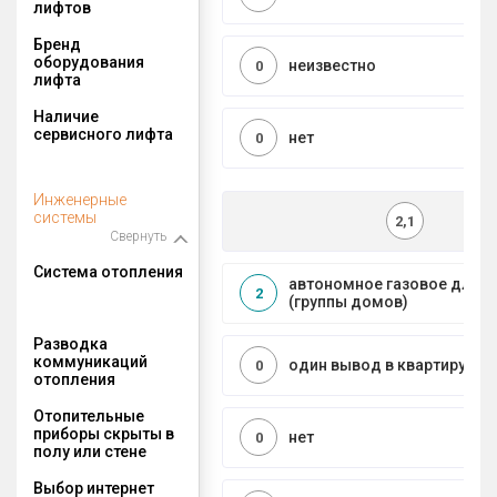
лифтов
Бренд
оборудования
неизвестно
0
лифта
Наличие
сервисного лифта
нет
0
Инженерные
системы
2,1
Свернуть
Система отопления
автономное газовое для 
2
(группы домов)
Разводка
коммуникаций
один вывод в квартиру
0
отопления
Отопительные
приборы скрыты в
нет
0
полу или стене
Выбор интернет