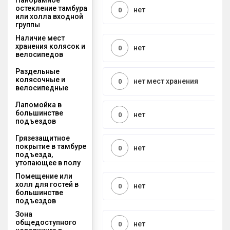
остекление тамбура
нет
0
или холла входной
группы
Наличие мест
хранения колясок и
нет
0
велосипедов
Раздельные
колясочные и
нет мест хранения
0
велосипедные
Лапомойка в
большинстве
нет
0
подъездов
Грязезащитное
покрытие в тамбуре
нет
0
подъезда,
утопающее в полу
Помещение или
холл для гостей в
нет
0
большинстве
подъездов
Зона
общедоступного
нет
0