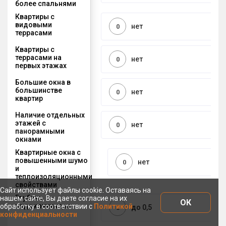
более спальнями
Квартиры с
видовыми
нет
0
террасами
Квартиры с
террасами на
нет
0
первых этажах
Большие окна в
большинстве
нет
0
квартир
Наличие отдельных
этажей с
нет
0
панорамными
окнами
Квартирные окна с
повышенными шумо
нет
0
и
теплоизоляционными
свойствами
Сайт использует файлы cookie. Оставаясь на
Глубина
нашем сайте, Вы даете согласие на их
ОК
подоконника, м
обработку в соответствии с
Политикой
до 0,5
0
конфиденциальности