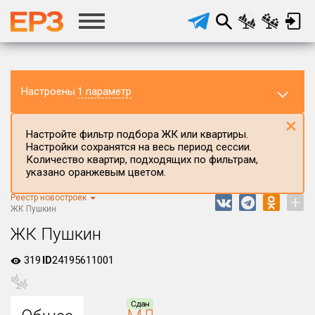
Настроены
1 параметр
×
Настройте фильтр подбора ЖК или квартиры.
Настройки сохранятся на весь период сессии.
Количество квартир, подходящих по фильтрам,
указано оранжевым цветом.
Регион ЖК
Псковская область
Реестр новостроек
+
ЖК Пушкин
Район в регионе
ЖК Пушкин
Все
319
Населённый пункт
ID
24195611001
Округ
Сдан