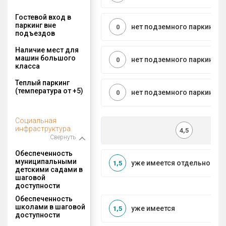
Гостевой вход в
паркинг вне
нет подземного паркинга
0
подъездов
Наличие мест для
машин большого
нет подземного паркинга
0
класса
Теплый паркинг
(температура от +5)
нет подземного паркинга
0
Социальная
инфраструктура
4,5
Свернуть
Обеспеченность
муниципальными
уже имеется отдельносто
1,5
детскими садами в
шаговой
доступности
Обеспеченность
школами в шаговой
уже имеется
1,5
доступности