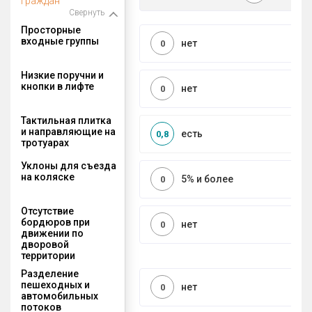
граждан
Свернуть
Просторные
входные группы
нет
0
Низкие поручни и
кнопки в лифте
нет
0
Тактильная плитка
и направляющие на
есть
0,8
тротуарах
Уклоны для съезда
на коляске
5% и более
0
Отсутствие
бордюров при
нет
0
движении по
дворовой
территории
Разделение
пешеходных и
нет
0
автомобильных
потоков