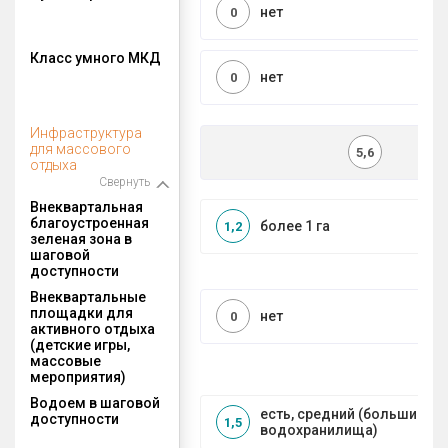
нет
0
Класс умного МКД
нет
0
Инфраструктура
для массового
5,6
отдыха
Свернуть
Внеквартальная
благоустроенная
более 1 га
1,2
зеленая зона в
шаговой
доступности
Внеквартальные
площадки для
нет
0
активного отдыха
(детские игры,
массовые
мероприятия)
Водоем в шаговой
есть, средний (большие рек
доступности
1,5
водохранилища)