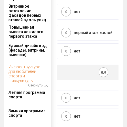
Витринное
остекление
нет
0
фасадов первых
этажей вдоль улиц
Повышенная
высота нежилого
первый этаж жилой
0
первого этажа
Единый дизайн код
(фасады, витрины,
нет
0
вывески)
Инфраструктура
для любителей
0,9
спорта и
физкультуры
Свернуть
Летняя программа
спорта
нет
0
Зимняя программа
спорта
нет
0