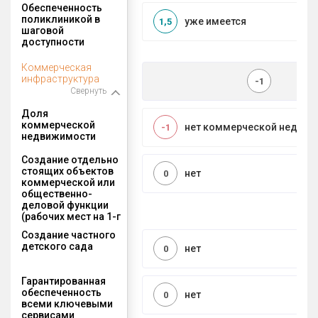
Обеспеченность
поликлиникой в
уже имеется
1,5
шаговой
доступности
Коммерческая
инфраструктура
-1
Свернуть
Доля
коммерческой
нет коммерческой недви
-1
недвижимости
Создание отдельно
стоящих объектов
нет
0
коммерческой или
общественно-
деловой функции
(рабочих мест на 1-г
Создание частного
детского сада
нет
0
Гарантированная
обеспеченность
нет
0
всеми ключевыми
сервисами