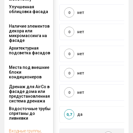
Улучшенная
облицовка фасада
нет
0
Наличие элементов
декора или
нет
0
микромассинга на
фасаде
Архитектурная
подсветка фасадов
нет
0
Места под внешние
блоки
нет
0
кондиционеров
Дренаж для AirCo в
фасаде дома или
нет
0
предустановленная
система дренажа
Водосточные трубы
спрятаны до
да
0,7
ливневки
Входные группы,