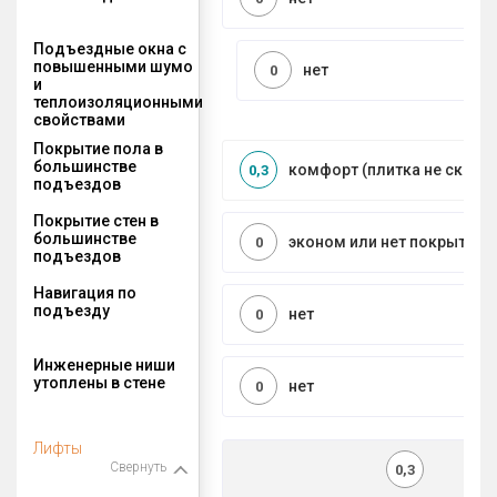
Подъездные окна с
повышенными шумо
нет
0
и
теплоизоляционными
свойствами
Покрытие пола в
большинстве
комфорт (плитка не сколь
0,3
подъездов
Покрытие стен в
большинстве
эконом или нет покрытия
0
подъездов
Навигация по
подъезду
нет
0
Инженерные ниши
утоплены в стене
нет
0
Лифты
Свернуть
0,3