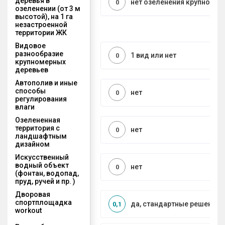
деревья в
нет озеленения крупноме
0
озеленении (от 3 м
высотой), на 1 га
незастроенной
территории ЖК
Видовое
разнообразие
1 вид или нет
0
крупномерных
деревьев
Автополив и иные
способы
нет
0
регулирования
влаги
Озелененная
территория с
нет
0
ландшафтным
дизайном
Искусственный
водный объект
нет
0
(фонтан, водопад,
пруд, ручей и пр. )
Дворовая
спортплощадка
да, стандартные решения
0,1
workout