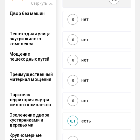
Свернуть
Двор без машин
нет
0
Пешеходная улица
внутри жилого
нет
0
комплекса
Мощение
пешеходных путей
нет
0
Преимущественный
материал мощения
нет
0
Парковая
территория внутри
нет
0
жилого комплекса
Озеленение двора
кустарниками и
есть
0,1
деревьями
Крупномерные