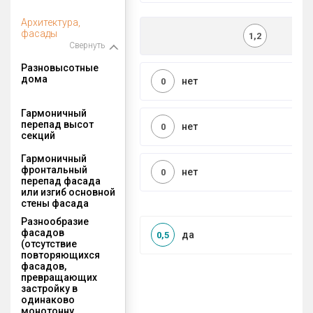
Архитектура,
фасады
1,2
Свернуть
Разновысотные
дома
нет
0
Гармоничный
перепад высот
нет
0
секций
Гармоничный
фронтальный
нет
0
перепад фасада
или изгиб основной
стены фасада
Разнообразие
фасадов
да
0,5
(отсутствие
повторяющихся
фасадов,
превращающих
застройку в
одинаково
монотонну