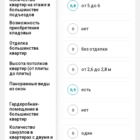
квартир на этаже в
от 5 до 6
0,8
большинстве
подъездов
Возможность
приобретения
нет
0
кладовых
Отделка
большинства
без отделки
0
квартир
Высота потолков
квартир (от плиты
от 2,6 до 2,8 м
0
до плиты)
Панорамные виды
из окон
есть
0,9
Гардеробная-
помещение в
нет
0
большинстве
квартир
Количество
санузлов в
один
0
квартирах с двумя и