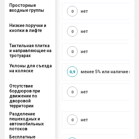
Просторные
входные группы
нет
0
Низкие поручни и
кнопки в лифте
нет
0
Тактильная плитка
и направляющие на
нет
0
тротуарах
Уклоны для съезда
на коляске
менее 5% или наличие по
0,9
Отсутствие
бордюров при
нет
0
движении по
дворовой
территории
Разделение
пешеходных и
нет
0
автомобильных
потоков
Бесплатные