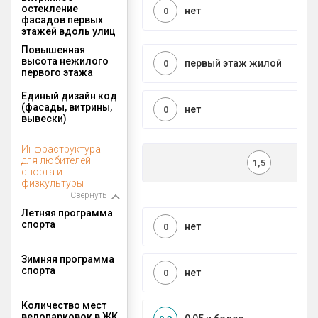
остекление
нет
0
фасадов первых
этажей вдоль улиц
Повышенная
высота нежилого
первый этаж жилой
0
первого этажа
Единый дизайн код
(фасады, витрины,
нет
0
вывески)
Инфраструктура
для любителей
1,5
спорта и
физкультуры
Свернуть
Летняя программа
спорта
нет
0
Зимняя программа
спорта
нет
0
Количество мест
велопарковок в ЖК