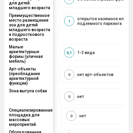
для детей
младшего возраста
Преимущественное
открытое наземное или на
место размещения
1
подземного паркинга
зон для детей
младшего возраста
и подросткового
возраста
Малые
архитектурные
1-3 вида
0,1
формы (уличная
мебель)
Арт-объекты
(преобладание
нет арт-объектов
0
архитектурной
функции)
Зона выгула собак
нет
0
Специализированная
площадка для
нет
0
массовых
мероприятий
Оборудованная