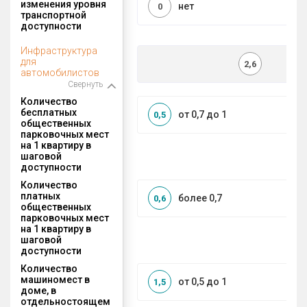
изменения уровня
нет
0
транспортной
доступности
Инфраструктура
для
2,6
автомобилистов
Свернуть
Количество
бесплатных
от 0,7 до 1
0,5
общественных
парковочных мест
на 1 квартиру в
шаговой
доступности
Количество
платных
более 0,7
0,6
общественных
парковочных мест
на 1 квартиру в
шаговой
доступности
Количество
машиномест в
от 0,5 до 1
1,5
доме, в
отдельностоящем