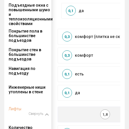
Подъездные окна с
повышенными шумо
да
0,1
и
теплоизоляционными
свойствами
Покрытие пола в
большинстве
комфорт (плитка не сколь
0,3
подъездов
Покрытие стен в
большинстве
комфорт
0,3
подъездов
Навигация по
подъезду
есть
0,1
Инженерные ниши
утоплены в стене
да
0,1
Лифты
Свернуть
1,8
Количество