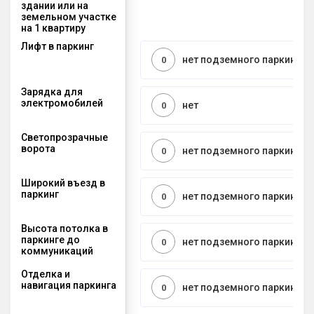
здании или на
земельном участке
на 1 квартиру
Лифт в паркинг
нет подземного паркинга
0
Зарядка для
электромобилей
нет
0
Светопрозрачные
ворота
нет подземного паркинга
0
Широкий въезд в
паркинг
нет подземного паркинга
0
Высота потолка в
паркинге до
нет подземного паркинга
0
коммуникаций
Отделка и
навигация паркинга
нет подземного паркинга
0