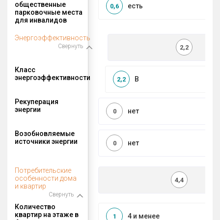
общественные
есть
0,6
парковочные места
для инвалидов
Энергоэффективность
Свернуть
2,2
Класс
энергоэффективности
B
2,2
Рекуперация
энергии
нет
0
Возобновляемые
источники энергии
нет
0
Потребительские
особенности дома
4,4
и квартир
Свернуть
Количество
квартир на этаже в
4 и менее
1