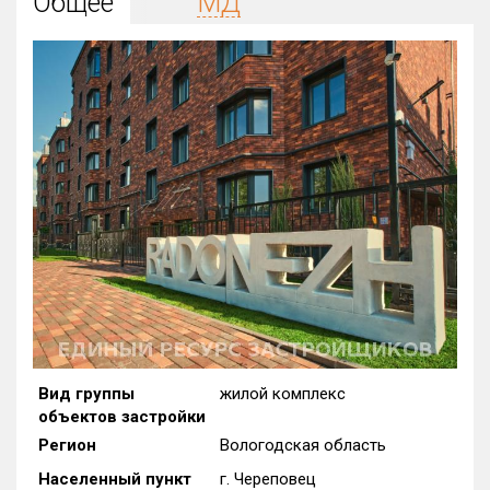
Общее
МД
Округ
Все
Район в городе
Все
Цена
₽/м²
млн ₽
от
до
Общая площадь, м²
от
до
Срок сдачи
от
до
Вид объекта
Вид группы
жилой комплекс
объектов застройки
Кол-во комнат
Регион
Вологодская область
Населенный пункт
г. Череповец