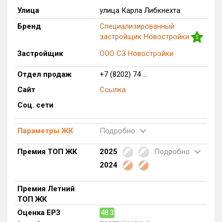
Улица
улица Карла Либкнехта
Только новые
Бренд
Специализированный
застройщик Новостройки
Оценка ЕРЗ ЖК
5
от
до
Застройщик
ООО СЗ Новостройки
с продажами
Отдел продаж
+7 (8202) 74 ...
Сайт
Ссылка
Рейтинг ЕРЗ
Соц. сети
Найдено:
Параметры ЖК
Подробно
Жилых комплексов
1 из 362
Премия ТОП ЖК
2025
Подробно
Многоквартирных домов
1 из 761
2024
Блокированных домов
0 из 2
Премия Летний
Домов с апартаментами
0 из 1
ТОП ЖК
Поселков таунхаусов
0 из 2
Оценка ЕРЗ
48.3
Блокированных домов
0 из 60