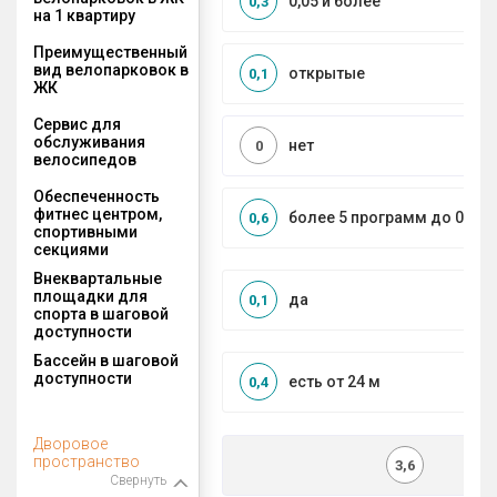
0,05 и более
0,3
на 1 квартиру
Преимущественный
вид велопарковок в
открытые
0,1
ЖК
Сервис для
обслуживания
нет
0
велосипедов
Обеспеченность
фитнес центром,
более 5 программ до 0,5 к
0,6
спортивными
секциями
Внеквартальные
площадки для
да
0,1
спорта в шаговой
доступности
Бассейн в шаговой
доступности
есть от 24 м
0,4
Дворовое
пространство
3,6
Свернуть