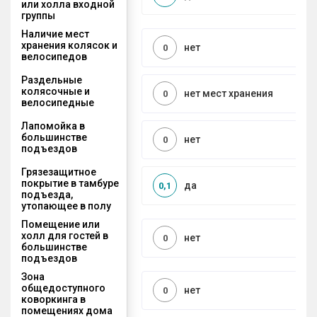
или холла входной
группы
Наличие мест
хранения колясок и
нет
0
велосипедов
Раздельные
колясочные и
нет мест хранения
0
велосипедные
Лапомойка в
большинстве
нет
0
подъездов
Грязезащитное
покрытие в тамбуре
да
0,1
подъезда,
утопающее в полу
Помещение или
холл для гостей в
нет
0
большинстве
подъездов
Зона
общедоступного
нет
0
коворкинга в
помещениях дома