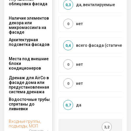
облицовка фасада
да, вентилируемые
0,3
Наличие элементов
декора или
нет
0
микромассинга на
фасаде
Архитектурная
подсветка фасадов
всего фасада (статическая
0,4
Места под внешние
блоки
нет
0
кондиционеров
Дренаж для AirCo в
фасаде дома или
нет
0
предустановленная
система дренажа
Водосточные трубы
спрятаны до
да
0,7
ливневки
Входные группы,
подъезды, МОП
3,2
Свернуть