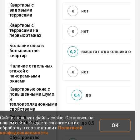
Квартиры с
видовыми
нет
0
террасами
Квартиры с
террасами на
нет
0
первых этажах
Большие окна в
большинстве
высота подоконника от 50 
0,2
квартир
Наличие отдельных
этажей с
нет
0
панорамными
окнами
Квартирные окна с
повышенными шумо
да
0,4
и
теплоизоляционными
свойствами
Глубина
Сайт использует файлы cookie. Оставаясь на
подоконника, м
нашем сайте, Вы даете согласие на их
до 0,5
0
ОК
обработку в соответствии с
Политикой
конфиденциальности
Обустройство