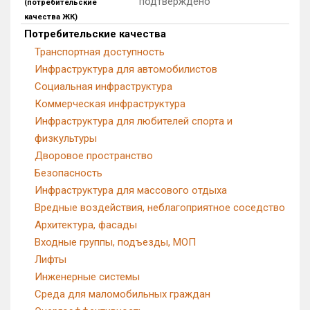
подтверждено
(потребительские
качества ЖК)
Квартир, апартаментов,
блоков в БД
0 из 3 107
Потребительские качества
Транспортная доступность
Инфраструктура для автомобилистов
Социальная инфраструктура
Коммерческая инфраструктура
Инфраструктура для любителей спорта и
физкультуры
Дворовое пространство
Безопасность
Инфраструктура для массового отдыха
Вредные воздействия, неблагоприятное соседство
Архитектура, фасады
Входные группы, подъезды, МОП
Лифты
Инженерные системы
Среда для маломобильных граждан