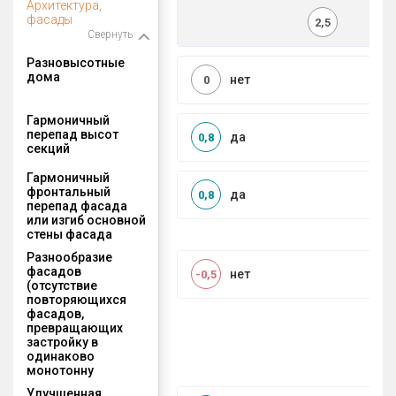
Архитектура,
фасады
2,5
Свернуть
Разновысотные
дома
нет
0
Гармоничный
перепад высот
да
0,8
секций
Гармоничный
фронтальный
да
0,8
перепад фасада
или изгиб основной
стены фасада
Разнообразие
фасадов
нет
-0,5
(отсутствие
повторяющихся
фасадов,
превращающих
застройку в
одинаково
монотонну
Улучшенная