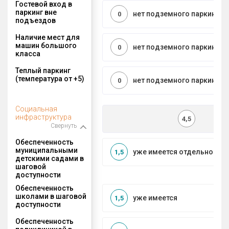
Гостевой вход в
паркинг вне
нет подземного паркинга
0
подъездов
Наличие мест для
машин большого
нет подземного паркинга
0
класса
Теплый паркинг
(температура от +5)
нет подземного паркинга
0
Социальная
инфраструктура
4,5
Свернуть
Обеспеченность
муниципальными
уже имеется отдельносто
1,5
детскими садами в
шаговой
доступности
Обеспеченность
школами в шаговой
уже имеется
1,5
доступности
Обеспеченность