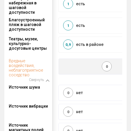
набережная в
есть
1
шаговой
доступности
Благоустроенный
пляж в шаговой
есть
1
доступности
Театры, музеи,
культурно-
есть в районе
0,9
досуговые центры
Вредные
воздействия,
0
неблагоприятное
соседство
Свернуть
Источник шума
нет
0
Источник вибрации
нет
0
Источник
магнитных полей
нет
0