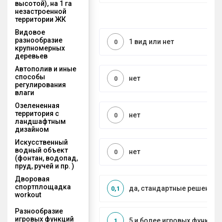
высотой), на 1 га
незастроенной
территории ЖК
Видовое
разнообразие
1 вид или нет
0
крупномерных
деревьев
Автополив и иные
способы
нет
0
регулирования
влаги
Озелененная
территория с
нет
0
ландшафтным
дизайном
Искусственный
водный объект
нет
0
(фонтан, водопад,
пруд, ручей и пр. )
Дворовая
спортплощадка
да, стандартные решения
0,1
workout
Разнообразие
игровых функций
5 и более игровых функций
1