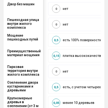
Двор без машин
нет
0
Пешеходная улица
внутри жилого
нет
0
комплекса
Мощение
пешеходных путей
есть 100% поверхности
0,5
Преимущественный
материал мощения
плитка высококачественн
0,15
Парковая
территория внутри
нет
0
жилого комплекса
Озеленение двора
кустарниками и
есть, с учетом четырех се
0,5
деревьями
Крупномерные
деревья в
менее 10 деревьев
0,05
озеленении (от 3 м