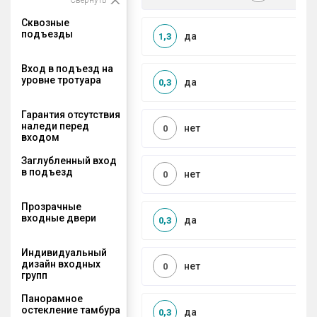
Сквозные
подъезды
да
1,3
Вход в подъезд на
уровне тротуара
да
0,3
Гарантия отсутствия
наледи перед
нет
0
входом
Заглубленный вход
в подъезд
нет
0
Прозрачные
входные двери
да
0,3
Индивидуальный
дизайн входных
нет
0
групп
Панорамное
остекление тамбура
да
0,3