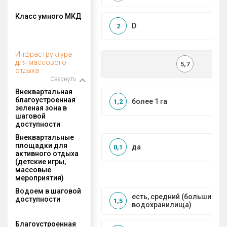
Класс умного МКД
D
2
Инфраструктура
для массового
5,7
отдыха
Свернуть
Внеквартальная
благоустроенная
более 1 га
1,2
зеленая зона в
шаговой
доступности
Внеквартальные
площадки для
да
0,1
активного отдыха
(детские игры,
массовые
мероприятия)
Водоем в шаговой
есть, средний (большие рек
доступности
1,5
водохранилища)
Благоустроенная