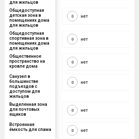
для жильцов
Общедоступная
детская зона в
нет
0
помещениях дома
для жильцов
Общедоступная
спортивная зона в
нет
0
помещениях дома
для жильцов
Общественное
пространство на
нет
0
кровле дома
Санузел в
большинстве
нет
0
подъездов с
доступом для
жильцов
Выделенная зона
для почтовых
нет
0
ящиков
Встроенная
ёмкость для спама
нет
0