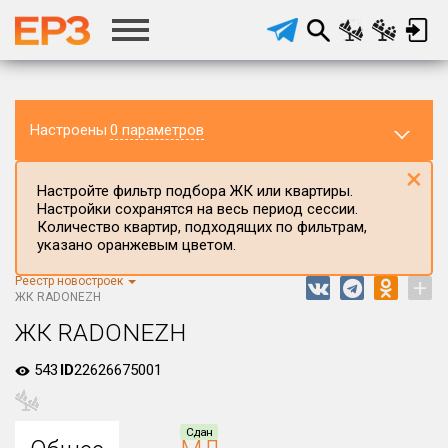
Настроены
0 параметров
×
Настройте фильтр подбора ЖК или квартиры.
Настройки сохранятся на весь период сессии.
Количество квартир, подходящих по фильтрам,
указано оранжевым цветом.
Реестр новостроек
+
Регион ЖК
ЖК RADONEZH
Вологодская область
ЖК RADONEZH
Район в регионе
543
ID
22626675001
Все
Населённый пункт
Сдан