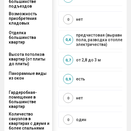
большинстве
подъездов
Возможность
приобретения
нет
0
кладовых
Отделка
предчистовая (выравниван
большинства
пола, разводка отопления 
0,4
квартир
электричества)
Высота потолков
квартир (от плиты
от 2,8 до 3 м
0,7
до плиты)
Панорамные виды
из окон
есть
0,9
Гардеробная-
помещение в
нет
0
большинстве
квартир
Количество
санузлов в
один
0
квартирах с двумя и
более спальнями