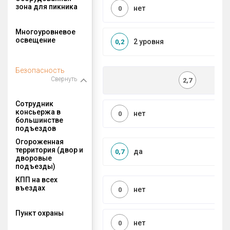
зона для пикника
нет
0
Многоуровневое
освещение
2 уровня
0,2
Безопасность
Свернуть
2,7
Сотрудник
консьержа в
нет
0
большинстве
подъездов
Огороженная
территория (двор и
да
0,7
дворовые
подъезды)
КПП на всех
въездах
нет
0
Пункт охраны
нет
0