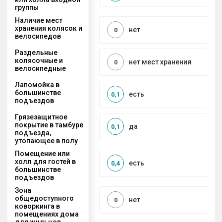
группы
Наличие мест
хранения колясок и
нет
0
велосипедов
Раздельные
колясочные и
нет мест хранения
0
велосипедные
Лапомойка в
большинстве
есть
0,1
подъездов
Грязезащитное
покрытие в тамбуре
да
0,1
подъезда,
утопающее в полу
Помещение или
холл для гостей в
есть
0,4
большинстве
подъездов
Зона
общедоступного
нет
0
коворкинга в
помещениях дома
для жильцов