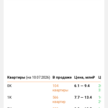
Квартиры
(на 10.07.2026)
В продаже
Цена, млн₽
Цена,
0К
104
6.1 —
9.4
204 3
квартиры
330 8
1К
566
7.7 —
13.4
162 9
квартир
296 8