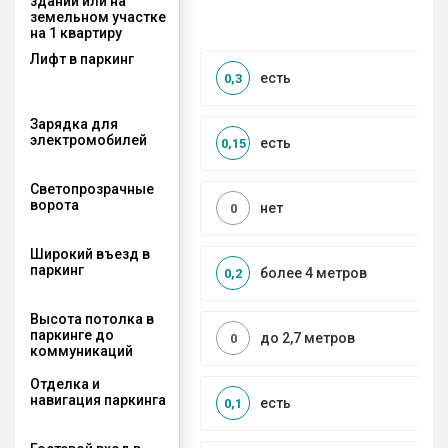
здании или на
земельном участке
на 1 квартиру
Лифт в паркинг
есть
0,3
Зарядка для
электромобилей
есть
0,15
Светопрозрачные
ворота
нет
0
Широкий въезд в
паркинг
более 4 метров
0,2
Высота потолка в
паркинге до
до 2,7 метров
0
коммуникаций
Отделка и
навигация паркинга
есть
0,1