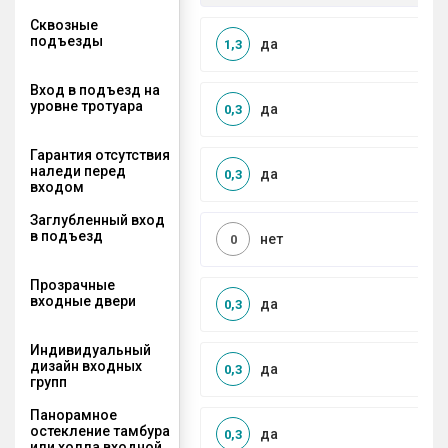
Сквозные
подъезды
да
1,3
Вход в подъезд на
уровне тротуара
да
0,3
Гарантия отсутствия
наледи перед
да
0,3
входом
Заглубленный вход
в подъезд
нет
0
Прозрачные
входные двери
да
0,3
Индивидуальный
дизайн входных
да
0,3
групп
Панорамное
остекление тамбура
да
0,3
или холла входной