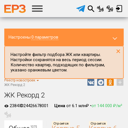
Настроены
0 параметров
×
Настройте фильтр подбора ЖК или квартиры.
Настройки сохранятся на весь период сессии.
Количество квартир, подходящих по фильтрам,
указано оранжевым цветом.
Реестр новостроек
+
Регион ЖК
ЖК Рекорд 2
Краснодарский край
ЖК Рекорд 2
Район в регионе
2384
ID
24426678001
Цена
от 6.1 млн₽ •
от 144 000 ₽/м²
Все
Населённый пункт
Строится
Строится
1075