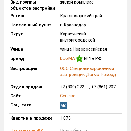
Вид группы
жилой комплекс
Только новые
объектов застройки
Регион
Краснодарский край
Оценка ЕРЗ ЖК
Населенный пункт
г. Краснодар
от
до
Округ
Карасунский
внутригородской
с продажами
Улица
улица Новороссийская
Бренд
DOGMA
№4 в РФ
5
Рейтинг ЕРЗ
Застройщик
ООО Специализированный
застройщик Догма-Рекорд
Найдено:
Отдел продаж
+7 (800) 222 ... , +7 (861) 207 ...
Жилых комплексов
1 из 783
Сайт
Ссылка
Многоквартирных домов
6 из 3 375
Блокированных домов
0 из 646
Соц. сети
Домов с апартаментами
0 из 172
Квартир в продаже
1 075
Поселков таунхаусов
0 из 10
Многоквартирных домов
0 из 1
Параметры ЖК
Подробно