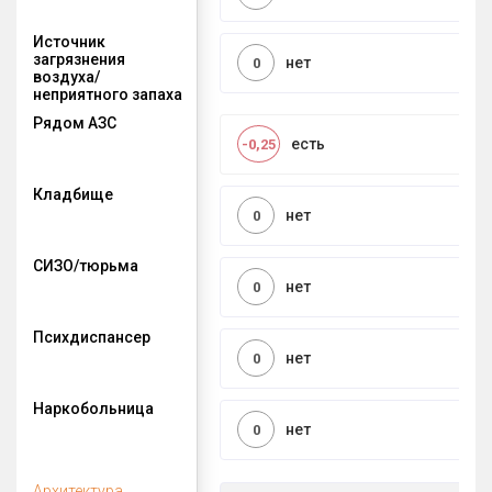
Источник
загрязнения
нет
0
воздуха/
неприятного запаха
Рядом АЗС
есть
-0,25
Кладбище
нет
0
СИЗО/тюрьма
нет
0
Психдиспансер
нет
0
Наркобольница
нет
0
Архитектура,