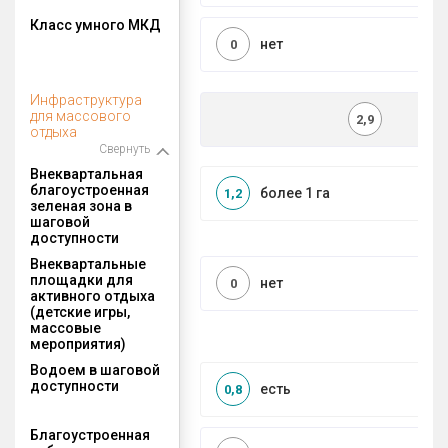
Класс умного МКД
нет
0
Инфраструктура
для массового
2,9
отдыха
Свернуть
Внеквартальная
благоустроенная
более 1 га
1,2
зеленая зона в
шаговой
доступности
Внеквартальные
площадки для
нет
0
активного отдыха
(детские игры,
массовые
мероприятия)
Водоем в шаговой
доступности
есть
0,8
Благоустроенная