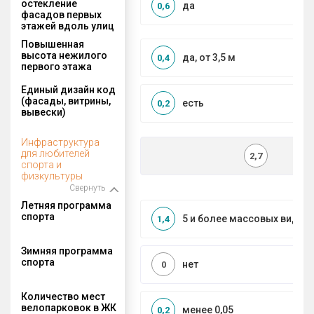
остекление
да
0,6
фасадов первых
этажей вдоль улиц
Повышенная
высота нежилого
да, от 3,5 м
0,4
первого этажа
Единый дизайн код
(фасады, витрины,
есть
0,2
вывески)
Инфраструктура
для любителей
2,7
спорта и
физкультуры
Свернуть
Летняя программа
спорта
5 и более массовых видов
1,4
Зимняя программа
спорта
нет
0
Количество мест
велопарковок в ЖК
менее 0,05
0,2