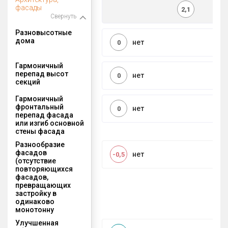
фасады
2,1
Свернуть
Разновысотные
дома
нет
0
Гармоничный
перепад высот
нет
0
секций
Гармоничный
фронтальный
нет
0
перепад фасада
или изгиб основной
стены фасада
Разнообразие
фасадов
нет
-0,5
(отсутствие
повторяющихся
фасадов,
превращающих
застройку в
одинаково
монотонну
Улучшенная