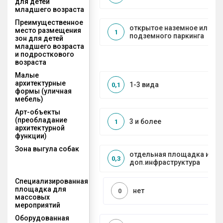
для детей
младшего возраста
Преимущественное
открытое наземное или на
место размещения
1
подземного паркинга
зон для детей
младшего возраста
и подросткового
возраста
Малые
архитектурные
1-3 вида
0,1
формы (уличная
мебель)
Арт-объекты
(преобладание
3 и более
1
архитектурной
функции)
Зона выгула собак
отдельная площадка и
0,3
доп.инфраструктура
Специализированная
площадка для
нет
0
массовых
мероприятий
Оборудованная