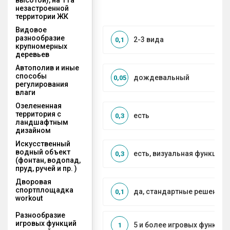
незастроенной
территории ЖК
Видовое
разнообразие
2-3 вида
0,1
крупномерных
деревьев
Автополив и иные
способы
дождевальный
0,05
регулирования
влаги
Озелененная
территория с
есть
0,3
ландшафтным
дизайном
Искусственный
водный объект
есть, визуальная функция
0,3
(фонтан, водопад,
пруд, ручей и пр. )
Дворовая
спортплощадка
да, стандартные решения
0,1
workout
Разнообразие
игровых функций
5 и более игровых функций
1