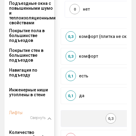
Подъездные окна с
повышенными шумо
нет
0
и
теплоизоляционными
свойствами
Покрытие пола в
большинстве
комфорт (плитка не сколь
0,3
подъездов
Покрытие стен в
большинстве
комфорт
0,3
подъездов
Навигация по
подъезду
есть
0,1
Инженерные ниши
утоплены в стене
да
0,1
Лифты
Свернуть
0,3
Количество