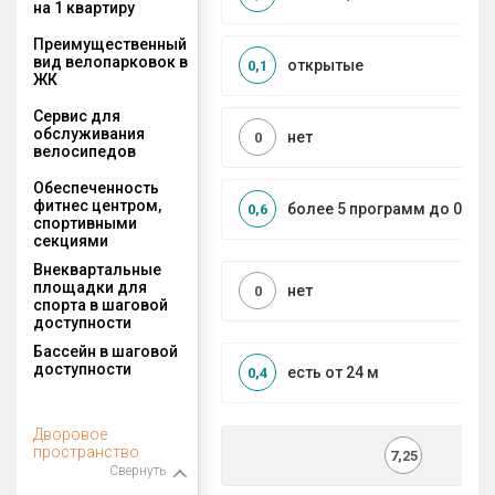
на 1 квартиру
Преимущественный
вид велопарковок в
открытые
0,1
ЖК
Сервис для
обслуживания
нет
0
велосипедов
Обеспеченность
фитнес центром,
более 5 программ до 0,5 к
0,6
спортивными
секциями
Внеквартальные
площадки для
нет
0
спорта в шаговой
доступности
Бассейн в шаговой
доступности
есть от 24 м
0,4
Дворовое
пространство
7,25
Свернуть