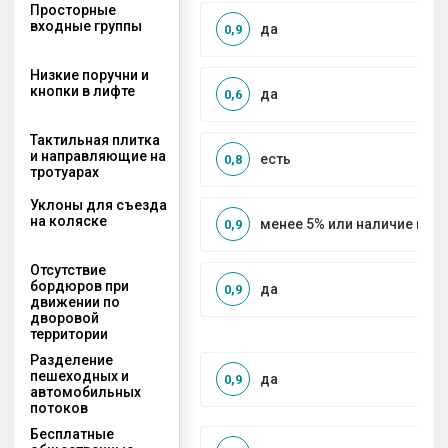
Просторные
входные группы
да
0,9
Низкие поручни и
кнопки в лифте
да
0,6
Тактильная плитка
и направляющие на
есть
0,8
тротуарах
Уклоны для съезда
на коляске
менее 5% или наличие по
0,9
Отсутствие
бордюров при
да
0,9
движении по
дворовой
территории
Разделение
пешеходных и
да
0,9
автомобильных
потоков
Бесплатные