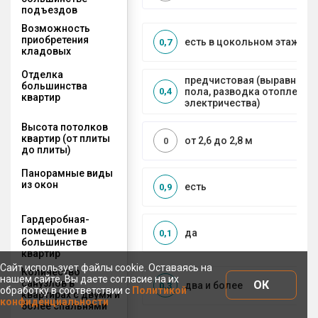
подъездов
Возможность
приобретения
есть в цокольном этаже
0,7
кладовых
Отделка
предчистовая (выравниван
большинства
пола, разводка отопления 
0,4
квартир
электричества)
Высота потолков
квартир (от плиты
от 2,6 до 2,8 м
0
до плиты)
Панорамные виды
из окон
есть
0,9
Гардеробная-
помещение в
да
0,1
большинстве
квартир
Сайт использует файлы cookie. Оставаясь на
Количество
нашем сайте, Вы даете согласие на их
санузлов в
ОК
два и более
0,3
обработку в соответствии с
Политикой
квартирах с двумя и
конфиденциальности
более спальнями