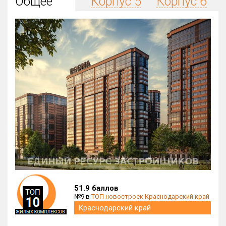
Общее
Корпус 5
Корпус 6
Округ
Все
Район в городе
Все
Цена
₽/м²
млн ₽
от
до
Общая площадь, м²
от
до
Срок сдачи
от
до
Вид объекта
51.9 баллов
№9 в
ТОП новостроек Краснодарский край
Кол-во комнат
Краснодарский край