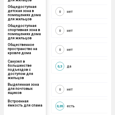
Общедоступная
детская зона в
нет
0
помещениях дома
для жильцов
Общедоступная
спортивная зона в
нет
0
помещениях дома
для жильцов
Общественное
пространство на
нет
0
кровле дома
Санузел в
большинстве
да
0,3
подъездов с
доступом для
жильцов
Выделенная зона
для почтовых
нет
0
ящиков
Встроенная
ёмкость для спама
есть
0,05