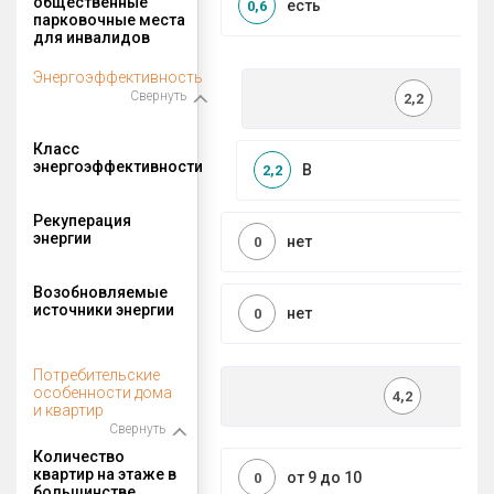
общественные
есть
0,6
парковочные места
для инвалидов
Энергоэффективность
Свернуть
2,2
Класс
энергоэффективности
B
2,2
Рекуперация
энергии
нет
0
Возобновляемые
источники энергии
нет
0
Потребительские
особенности дома
4,2
и квартир
Свернуть
Количество
квартир на этаже в
от 9 до 10
0
большинстве