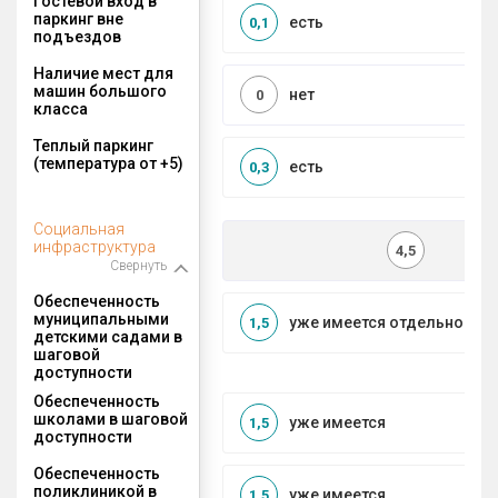
Гостевой вход в
паркинг вне
есть
0,1
подъездов
Наличие мест для
машин большого
нет
0
класса
Теплый паркинг
(температура от +5)
есть
0,3
Социальная
инфраструктура
4,5
Свернуть
Обеспеченность
муниципальными
уже имеется отдельносто
1,5
детскими садами в
шаговой
доступности
Обеспеченность
школами в шаговой
уже имеется
1,5
доступности
Обеспеченность
поликлиникой в
уже имеется
1,5