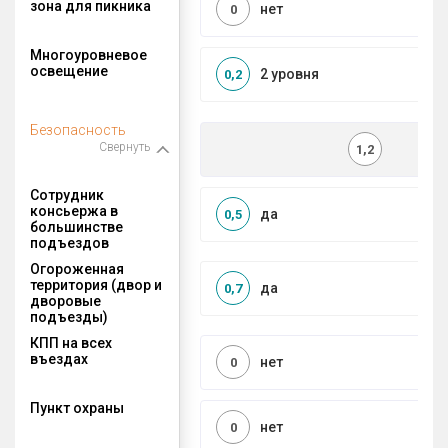
зона для пикника
нет
0
Многоуровневое
освещение
2 уровня
0,2
Безопасность
Свернуть
1,2
Сотрудник
консьержа в
да
0,5
большинстве
подъездов
Огороженная
территория (двор и
да
0,7
дворовые
подъезды)
КПП на всех
въездах
нет
0
Пункт охраны
нет
0