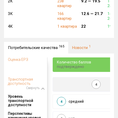
2К
238
9.2 —
19.5
150 0
квартир
240 3
3К
166
12.6 —
21.7
144 0
квартир
247 7
4К
1 квартира
22
190 0
165
1
Потребительские качества
Новости
Оценка ЕРЗ
Количество баллов
подтверждено
Транспортная
доступность
4
Свернуть
Уровень
транспортной
средний
4
доступности
Перспективы
изменения уровня