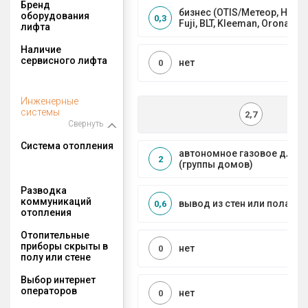
Бренд
бизнес (OTIS/Метеор, HYUND
оборудования
0,3
Fuji, BLT, Kleeman, Orona)
лифта
Наличие
сервисного лифта
нет
0
Инженерные
системы
2,7
Свернуть
Система отопления
автономное газовое для 
2
(группы домов)
Разводка
коммуникаций
вывод из стен или пола
0,6
отопления
Отопительные
приборы скрыты в
нет
0
полу или стене
Выбор интернет
операторов
нет
0