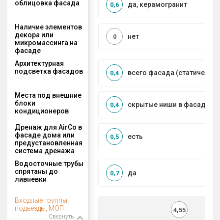
облицовка фасада
да, керамогранит
0,6
Наличие элементов
декора или
нет
0
микромассинга на
фасаде
Архитектурная
подсветка фасадов
всего фасада (статическая
0,4
Места под внешние
блоки
скрытые ниши в фасаде
0,4
кондиционеров
Дренаж для AirCo в
фасаде дома или
есть
0,5
предустановленная
система дренажа
Водосточные трубы
спрятаны до
да
0,7
ливневки
Входные группы,
подъезды, МОП
4,55
Свернуть