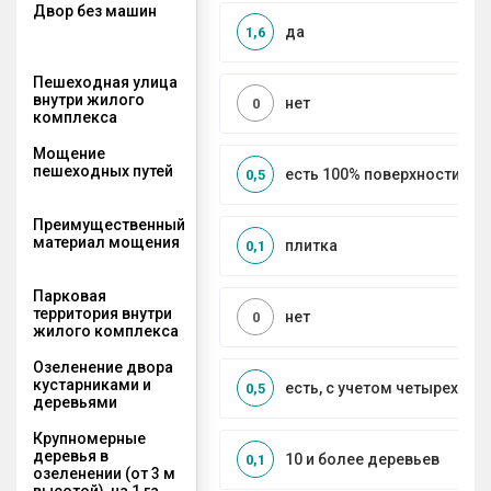
Двор без машин
да
1,6
Пешеходная улица
внутри жилого
нет
0
комплекса
Мощение
пешеходных путей
есть 100% поверхности
0,5
Преимущественный
материал мощения
плитка
0,1
Парковая
территория внутри
нет
0
жилого комплекса
Озеленение двора
кустарниками и
есть, с учетом четырех се
0,5
деревьями
Крупномерные
деревья в
10 и более деревьев
0,1
озеленении (от 3 м
высотой), на 1 га