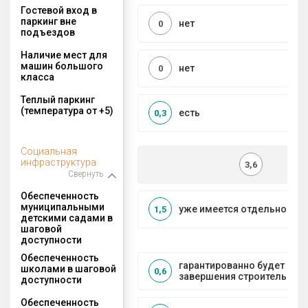
Гостевой вход в
паркинг вне
нет
0
подъездов
Наличие мест для
машин большого
нет
0
класса
Теплый паркинг
(температура от +5)
есть
0,3
Социальная
инфраструктура
3,6
Свернуть
Обеспеченность
муниципальными
уже имеется отдельносто
1,5
детскими садами в
шаговой
доступности
Обеспеченность
гарантированно будет пос
школами в шаговой
0,6
завершения строительства
доступности
Обеспеченность