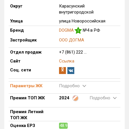
Округ
Карасунский
Только новые
внутригородской
Оценка ЕРЗ ЖК
Улица
улица Новороссийская
от
до
Бренд
DOGMA
№4 в РФ
5
Застройщик
ООО ДОГМА
с продажами
Отдел продаж
+7 (861) 222 ...
Рейтинг ЕРЗ
Сайт
Ссылка
Соц. сети
Найдено:
Параметры ЖК
Подробно
Жилых комплексов
1 из 783
Многоквартирных домов
2 из 3 375
Премия ТОП ЖК
2024
Подробно
Блокированных домов
0 из 646
Домов с апартаментами
0 из 172
Премия Летний
ТОП ЖК
Поселков таунхаусов
0 из 10
Оценка ЕРЗ
48.9
Многоквартирных домов
0 из 1