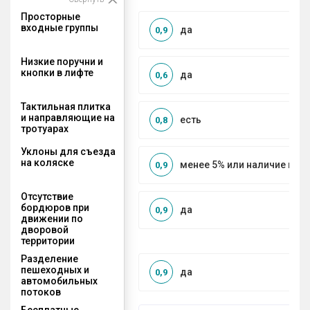
Просторные
входные группы
да
0,9
Низкие поручни и
кнопки в лифте
да
0,6
Тактильная плитка
и направляющие на
есть
0,8
тротуарах
Уклоны для съезда
на коляске
менее 5% или наличие по
0,9
Отсутствие
бордюров при
да
0,9
движении по
дворовой
территории
Разделение
пешеходных и
да
0,9
автомобильных
потоков
Бесплатные