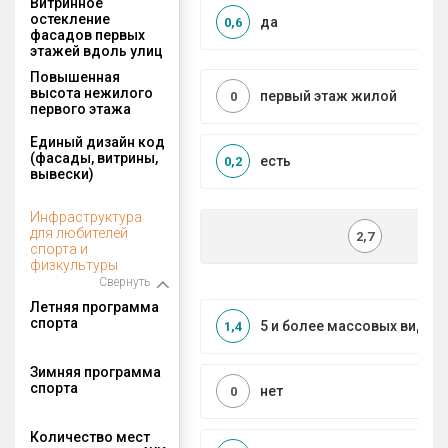
Витринное
остекление
да
0,6
фасадов первых
этажей вдоль улиц
Повышенная
высота нежилого
первый этаж жилой
0
первого этажа
Единый дизайн код
(фасады, витрины,
есть
0,2
вывески)
Инфраструктура
для любителей
2,7
спорта и
физкультуры
Свернуть
Летняя программа
спорта
5 и более массовых видов
1,4
Зимняя программа
спорта
нет
0
Количество мест