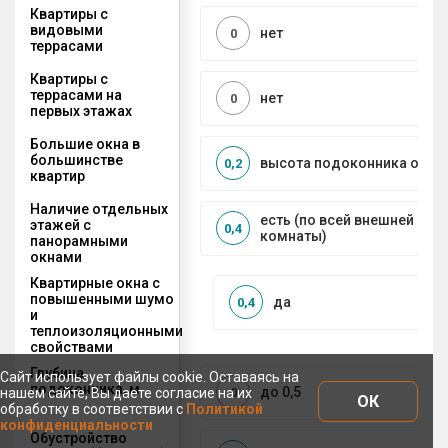
Квартиры с
видовыми
нет
0
террасами
Квартиры с
террасами на
нет
0
первых этажах
Большие окна в
большинстве
высота подоконника от 50 
0,2
квартир
Наличие отдельных
есть (по всей внешней стен
этажей с
0,4
комнаты)
панорамными
окнами
Квартирные окна с
повышенными шумо
да
0,4
и
теплоизоляционными
свойствами
Глубина
Сайт использует файлы cookie. Оставаясь на
подоконника, м
до 0,5
0
нашем сайте, Вы даете согласие на их
ОК
обработку в соответствии с
Политикой
конфиденциальности
Обустройство