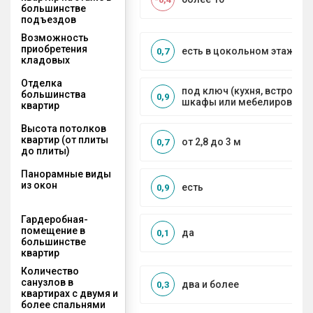
большинстве
подъездов
Возможность
приобретения
есть в цокольном этаже
0,7
кладовых
Отделка
под ключ (кухня, встроенн
большинства
0,9
шкафы или мебелирование
квартир
Высота потолков
квартир (от плиты
от 2,8 до 3 м
0,7
до плиты)
Панорамные виды
из окон
есть
0,9
Гардеробная-
помещение в
да
0,1
большинстве
квартир
Количество
санузлов в
два и более
0,3
квартирах с двумя и
более спальнями