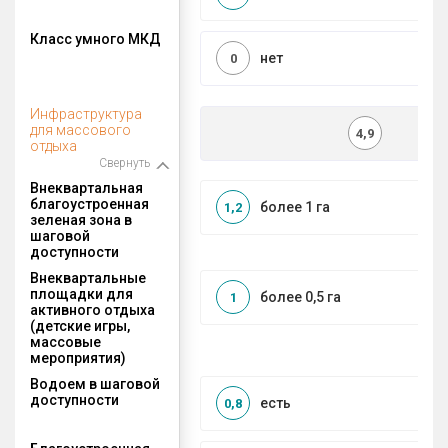
Класс умного МКД
нет
0
Инфраструктура
для массового
4,9
отдыха
Свернуть
Внеквартальная
благоустроенная
более 1 га
1,2
зеленая зона в
шаговой
доступности
Внеквартальные
площадки для
более 0,5 га
1
активного отдыха
(детские игры,
массовые
мероприятия)
Водоем в шаговой
доступности
есть
0,8