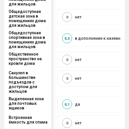
для жильцов
Общедоступная
детская зона в
нет
0
помещениях дома
для жильцов
Общедоступная
спортивная зона в
в дополнение к наземной
0,5
помещениях дома
для жильцов
Общественное
пространство на
нет
0
кровле дома
Санузел в
большинстве
нет
0
подъездов с
доступом для
жильцов
Выделенная зона
для почтовых
да
0,1
ящиков
Встроенная
ёмкость для спама
нет
0