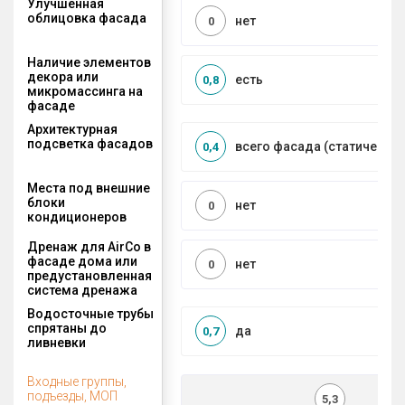
Улучшенная
облицовка фасада
нет
0
Наличие элементов
декора или
есть
0,8
микромассинга на
фасаде
Архитектурная
подсветка фасадов
всего фасада (статическая
0,4
Места под внешние
блоки
нет
0
кондиционеров
Дренаж для AirCo в
фасаде дома или
нет
0
предустановленная
система дренажа
Водосточные трубы
спрятаны до
да
0,7
ливневки
Входные группы,
подъезды, МОП
5,3