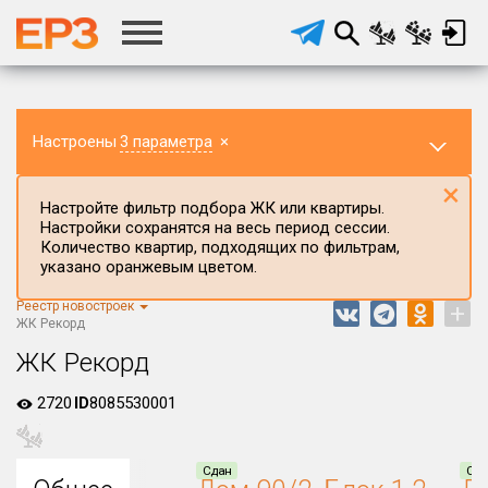
Настроены
3 параметра
×
×
Настройте фильтр подбора ЖК или квартиры.
Настройки сохранятся на весь период сессии.
Количество квартир, подходящих по фильтрам,
указано оранжевым цветом.
Реестр новостроек
+
Регион ЖК
ЖК Рекорд
Краснодарский край
ЖК Рекорд
Район в регионе
2720
ID
8085530001
Все
Населённый пункт
Сдан
Сда