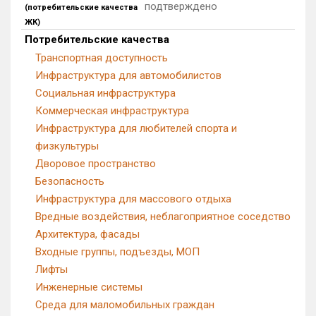
подтверждено
(потребительские качества
Блокированных домов
0 из 500
ЖК)
Квартир, апартаментов,
Потребительские качества
блоков в БД
0 из 66 225
Транспортная доступность
Инфраструктура для автомобилистов
Социальная инфраструктура
Коммерческая инфраструктура
Инфраструктура для любителей спорта и
физкультуры
Дворовое пространство
Безопасность
Инфраструктура для массового отдыха
Вредные воздействия, неблагоприятное соседство
Архитектура, фасады
Входные группы, подъезды, МОП
Лифты
Инженерные системы
Среда для маломобильных граждан