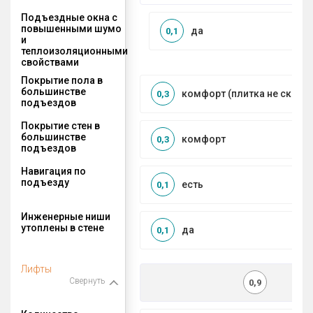
Подъездные окна с
повышенными шумо
да
0,1
и
теплоизоляционными
свойствами
Покрытие пола в
большинстве
комфорт (плитка не сколь
0,3
подъездов
Покрытие стен в
большинстве
комфорт
0,3
подъездов
Навигация по
подъезду
есть
0,1
Инженерные ниши
утоплены в стене
да
0,1
Лифты
Свернуть
0,9