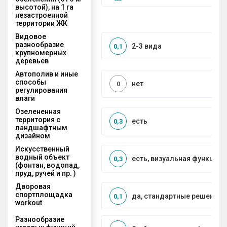
высотой), на 1 га
незастроенной
территории ЖК
Видовое
разнообразие
2-3 вида
0,1
крупномерных
деревьев
Автополив и иные
способы
нет
0
регулирования
влаги
Озелененная
территория с
есть
0,3
ландшафтным
дизайном
Искусственный
водный объект
есть, визуальная функция
0,3
(фонтан, водопад,
пруд, ручей и пр. )
Дворовая
спортплощадка
да, стандартные решения
0,1
workout
Разнообразие