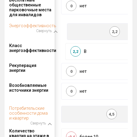
общественные
нет
0
парковочные места
для инвалидов
Энергоэффективность
Свернуть
2,2
Класс
энергоэффективности
B
2,2
Рекуперация
энергии
нет
0
Возобновляемые
источники энергии
нет
0
Потребительские
особенности дома
4,5
и квартир
Свернуть
Количество
квартир на этаже в
более 10
-0,4