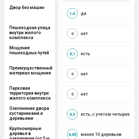
Двор без машин
да
1,6
Пешеходная улица
внутри жилого
нет
0
комплекса
Мощение
пешеходных путей
есть
0,1
Преимущественный
материал мощения
нет
0
Парковая
территория внутри
нет
0
жилого комплекса
Озеленение двора
кустарниками и
есть, с учетом четырех се
0,5
деревьями
Крупномерные
деревья в
менее 10 деревьев
0,05
озеленении (от 3 м