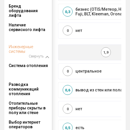
Бренд
бизнес (OTIS/Метеор, HYUND
оборудования
0,3
Fuji, BLT, Kleeman, Orona)
лифта
Наличие
сервисного лифта
нет
0
Инженерные
системы
1,9
Свернуть
Система отопления
центральное
0
Разводка
коммуникаций
вывод из стен или пола
0,6
отопления
Отопительные
приборы скрыты в
нет
0
полу или стене
Выбор интернет
операторов
есть
0,5