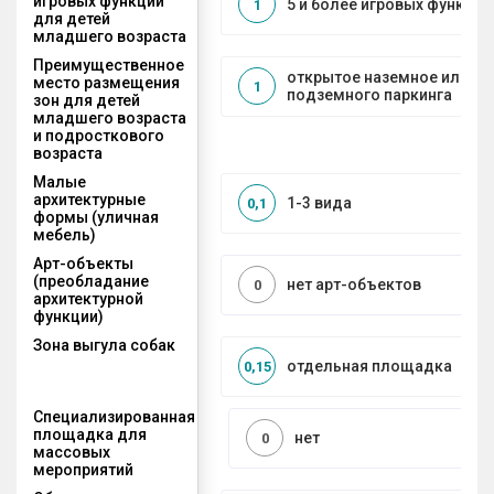
игровых функций
5 и более игровых функций
1
для детей
младшего возраста
Преимущественное
открытое наземное или на
место размещения
1
подземного паркинга
зон для детей
младшего возраста
и подросткового
возраста
Малые
архитектурные
1-3 вида
0,1
формы (уличная
мебель)
Арт-объекты
(преобладание
нет арт-объектов
0
архитектурной
функции)
Зона выгула собак
отдельная площадка
0,15
Специализированная
площадка для
нет
0
массовых
мероприятий