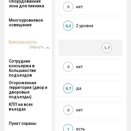
Оборудованная
зона для пикника
нет
0
Многоуровневое
освещение
2 уровня
0,2
Безопасность
Свернуть
1,7
Сотрудник
консьержа в
нет
0
большинстве
подъездов
Огороженная
территория (двор и
да
0,7
дворовые
подъезды)
КПП на всех
въездах
нет
0
Пункт охраны
есть
1