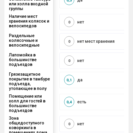
да
0,3
или холла входной
группы
Наличие мест
хранения колясок и
нет
0
велосипедов
Раздельные
колясочные и
нет мест хранения
0
велосипедные
Лапомойка в
большинстве
нет
0
подъездов
Грязезащитное
покрытие в тамбуре
да
0,1
подъезда,
утопающее в полу
Помещение или
холл для гостей в
есть
0,4
большинстве
подъездов
Зона
общедоступного
нет
0
коворкинга в
помещениях дома