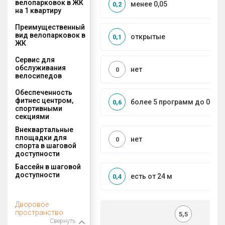
велопарковок в ЖК
менее 0,05
0,2
на 1 квартиру
Преимущественный
вид велопарковок в
открытые
0,1
ЖК
Сервис для
обслуживания
нет
0
велосипедов
Обеспеченность
фитнес центром,
более 5 программ до 0,5 к
0,6
спортивными
секциями
Внеквартальные
площадки для
нет
0
спорта в шаговой
доступности
Бассейн в шаговой
доступности
есть от 24 м
0,4
Дворовое
пространство
5,5
Свернуть