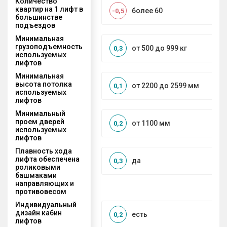
Количество
квартир на 1 лифт в
более 60
-0,5
большинстве
подъездов
Минимальная
грузоподъемность
от 500 до 999 кг
0,3
используемых
лифтов
Минимальная
высота потолка
от 2200 до 2599 мм
0,1
используемых
лифтов
Минимальный
проем дверей
от 1100 мм
0,2
используемых
лифтов
Плавность хода
лифта обеспечена
да
0,3
роликовыми
башмаками
направляющих и
противовесом
Индивидуальный
дизайн кабин
есть
0,2
лифтов