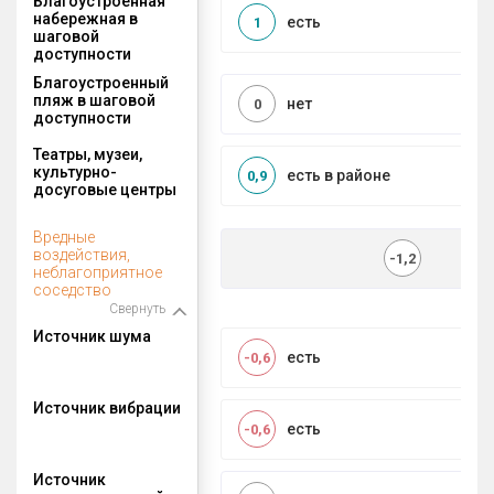
Благоустроенная
набережная в
есть
1
шаговой
доступности
Благоустроенный
пляж в шаговой
нет
0
доступности
Театры, музеи,
культурно-
есть в районе
0,9
досуговые центры
Вредные
воздействия,
-1,2
неблагоприятное
соседство
Свернуть
Источник шума
есть
-0,6
Источник вибрации
есть
-0,6
Источник