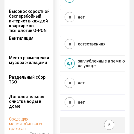
Высокоскоростной
бесперебойный
нет
0
интернет в каждой
квартире по
технологии G-PON
Вентиляция
естественная
0
Место размещения
заглубленные в землю ко
мусора жильцами
0,8
на улице
Раздельный сбор
ТБО
нет
0
Дополнительная
очистка воды в
нет
0
доме
Среда для
маломобильных
5
граждан
Свернуть