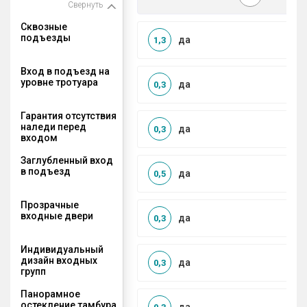
Свернуть
Сквозные
подъезды
да
1,3
Вход в подъезд на
уровне тротуара
да
0,3
Гарантия отсутствия
наледи перед
да
0,3
входом
Заглубленный вход
в подъезд
да
0,5
Прозрачные
входные двери
да
0,3
Индивидуальный
дизайн входных
да
0,3
групп
Панорамное
остекление тамбура