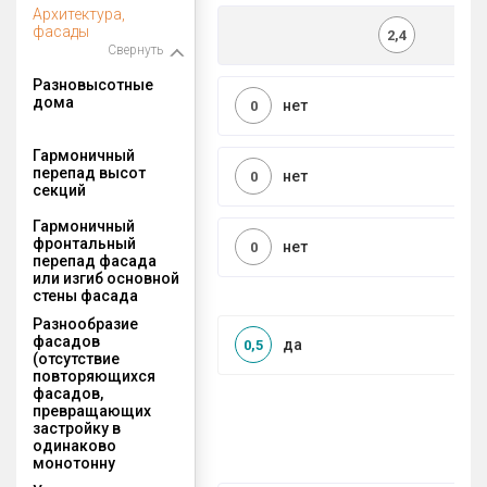
Архитектура,
фасады
2,4
Свернуть
Разновысотные
дома
нет
0
Гармоничный
перепад высот
нет
0
секций
Гармоничный
фронтальный
нет
0
перепад фасада
или изгиб основной
стены фасада
Разнообразие
фасадов
да
0,5
(отсутствие
повторяющихся
фасадов,
превращающих
застройку в
одинаково
монотонну