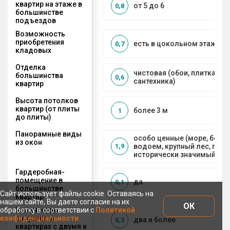
квартир на этаже в
от 5 до 6
0,8
большинстве
подъездов
Возможность
приобретения
есть в цокольном этаже
0,7
кладовых
Отделка
чистовая (обои, плитка, по
большинства
0,6
сантехника)
квартир
Высота потолков
квартир (от плиты
более 3 м
1
до плиты)
Панорамные виды
особо ценные (море, боль
из окон
водоем, крупный лес, горы
1,9
исторически значимый объ
Гардеробная-
помещение в
да
0,1
большинстве
Сайт использует файлы cookie. Оставаясь на
квартир
нашем сайте, Вы даете согласие на их
ОК
Количество
обработку в соответствии с
Политикой
санузлов в
конфиденциальности
два и более
0,3
квартирах с двумя и