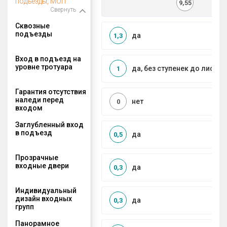
подъезды, МОП
9,55
Свернуть
Сквозные
подъезды
да
1,3
Вход в подъезд на
уровне тротуара
да, без ступенек до лифта
1
Гарантия отсутствия
наледи перед
нет
0
входом
Заглубленный вход
в подъезд
да
0,5
Прозрачные
входные двери
да
0,3
Индивидуальный
дизайн входных
да
0,3
групп
Панорамное