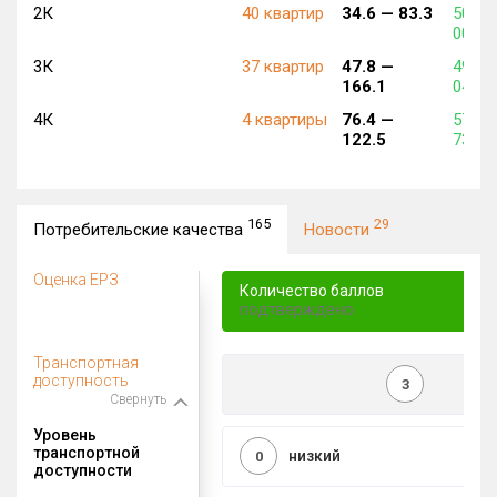
2К
40 квартир
34.6 —
83.3
504 4
007 4
3К
37 квартир
47.8 —
499 9
166.1
041 7
4К
4 квартиры
76.4 —
571 3
122.5
734 8
165
29
Потребительские качества
Новости
Оценка ЕРЗ
Количество баллов
подтверждено
Транспортная
доступность
3
Свернуть
Уровень
транспортной
низкий
0
доступности