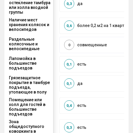
остекление тамбура
да
0,3
или холла входной
группы
Наличие мест
хранения колясок и
более 0,2 м2 на 1 квартиру
0,6
велосипедов
Раздельные
колясочные и
совмещенные
0
велосипедные
Лапомойка в
большинстве
есть
0,1
подъездов
Грязезащитное
покрытие в тамбуре
да
0,1
подъезда,
утопающее в полу
Помещение или
холл для гостей в
есть
0,4
большинстве
подъездов
Зона
общедоступного
есть
0,3
коворкинга в