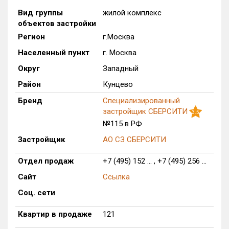
Вид группы
жилой комплекс
Только новые
объектов застройки
Оценка ЕРЗ ЖК
Регион
г.Москва
от
до
Населенный пункт
г. Москва
Округ
Западный
с продажами
Район
Кунцево
Бренд
Специализированный
Рейтинг ЕРЗ
застройщик СБЕРСИТИ
3.5
№115 в РФ
Найдено:
Застройщик
АО СЗ СБЕРСИТИ
Жилых комплексов
1 из 1 401
Отдел продаж
+7 (495) 152 ... , +7 (495) 256 ...
Многоквартирных домов
23 из 3 585
Сайт
Ссылка
Блокированных домов
0 из 23
Соц. сети
Домов с апартаментами
0 из 258
Поселков таунхаусов
0 из 7
Квартир в продаже
121
Многоквартирных домов
0 из 2