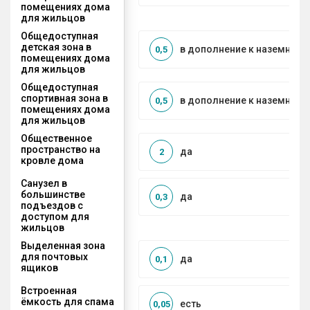
помещениях дома
для жильцов
Общедоступная
детская зона в
в дополнение к наземной
0,5
помещениях дома
для жильцов
Общедоступная
спортивная зона в
в дополнение к наземной
0,5
помещениях дома
для жильцов
Общественное
пространство на
да
2
кровле дома
Санузел в
большинстве
да
0,3
подъездов с
доступом для
жильцов
Выделенная зона
для почтовых
да
0,1
ящиков
Встроенная
ёмкость для спама
есть
0,05