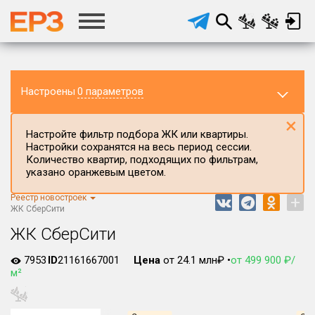
Настроены
0 параметров
×
Настройте фильтр подбора ЖК или квартиры.
Настройки сохранятся на весь период сессии.
Количество квартир, подходящих по фильтрам,
указано оранжевым цветом.
Реестр новостроек
+
Регион ЖК
ЖК СберСити
г.Москва
ЖК СберСити
Район в регионе
7953
ID
21161667001
Цена
от 24.1 млн₽ •
от 499 900 ₽/
Все
м²
Населённый пункт