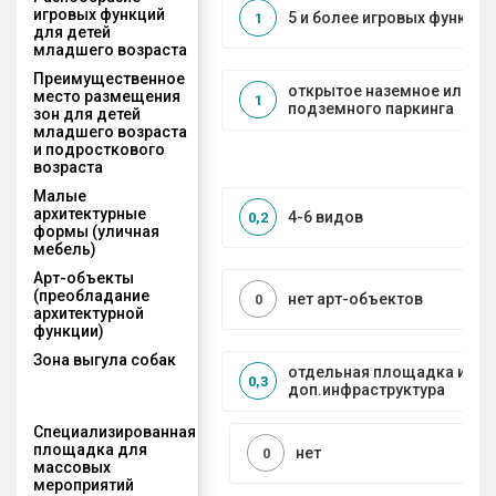
игровых функций
5 и более игровых функций
1
для детей
младшего возраста
Преимущественное
открытое наземное или на
место размещения
1
подземного паркинга
зон для детей
младшего возраста
и подросткового
возраста
Малые
архитектурные
4-6 видов
0,2
формы (уличная
мебель)
Арт-объекты
(преобладание
нет арт-объектов
0
архитектурной
функции)
Зона выгула собак
отдельная площадка и
0,3
доп.инфраструктура
Специализированная
площадка для
нет
0
массовых
мероприятий