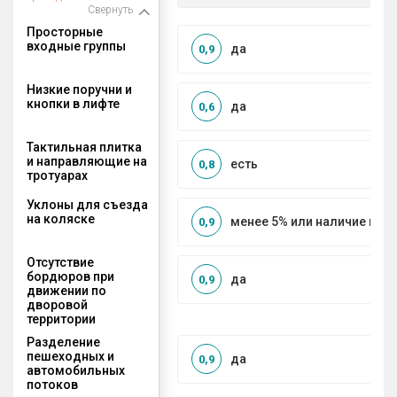
Свернуть
Просторные
входные группы
да
0,9
Низкие поручни и
кнопки в лифте
да
0,6
Тактильная плитка
и направляющие на
есть
0,8
тротуарах
Уклоны для съезда
на коляске
менее 5% или наличие по
0,9
Отсутствие
бордюров при
да
0,9
движении по
дворовой
территории
Разделение
пешеходных и
да
0,9
автомобильных
потоков