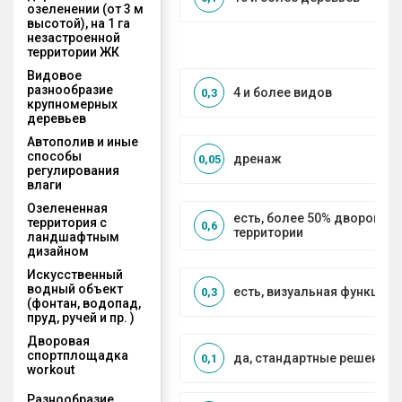
озеленении (от 3 м
высотой), на 1 га
незастроенной
территории ЖК
Видовое
разнообразие
4 и более видов
0,3
крупномерных
деревьев
Автополив и иные
способы
дренаж
0,05
регулирования
влаги
Озелененная
есть, более 50% дворовой
территория с
0,6
территории
ландшафтным
дизайном
Искусственный
водный объект
есть, визуальная функция
0,3
(фонтан, водопад,
пруд, ручей и пр. )
Дворовая
спортплощадка
да, стандартные решения
0,1
workout
Разнообразие