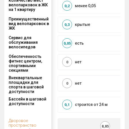
Количество мест
велопарковок в ЖК
менее 0,05
0,2
на 1 квартиру
Преимущественный
вид велопарковок в
крытые
0,3
ЖК
Сервис для
обслуживания
есть
0,05
велосипедов
Обеспеченность
фитнес центром,
нет
0
спортивными
секциями
Внеквартальные
площадки для
нет
0
спорта в шаговой
доступности
Бассейн в шаговой
доступности
строится от 24 м
0,1
Дворовое
пространство
8,85