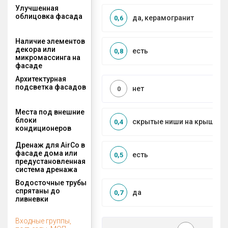
Улучшенная
облицовка фасада
да, керамогранит
0,6
Наличие элементов
декора или
есть
0,8
микромассинга на
фасаде
Архитектурная
подсветка фасадов
нет
0
Места под внешние
блоки
скрытые ниши на крыше, к
0,4
кондиционеров
Дренаж для AirCo в
фасаде дома или
есть
0,5
предустановленная
система дренажа
Водосточные трубы
спрятаны до
да
0,7
ливневки
Входные группы,