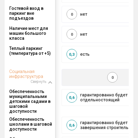
Гостевой вход в
паркинг вне
нет
0
подъездов
Наличие мест для
машин большого
нет
0
класса
Теплый паркинг
(температура от +5)
есть
0,3
Социальная
инфраструктура
0
Свернуть
Обеспеченность
гарантированно будет
муниципальными
0,6
отдельностоящий
детскими садами в
шаговой
доступности
Обеспеченность
гарантированно будет пос
школами в шаговой
0,6
завершения строительства
доступности