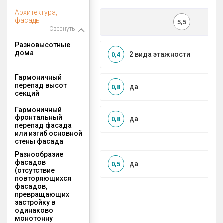
Архитектура,
фасады
5,5
Свернуть
Разновысотные
дома
2 вида этажности
0,4
Гармоничный
перепад высот
да
0,8
секций
Гармоничный
фронтальный
да
0,8
перепад фасада
или изгиб основной
стены фасада
Разнообразие
фасадов
да
0,5
(отсутствие
повторяющихся
фасадов,
превращающих
застройку в
одинаково
монотонну