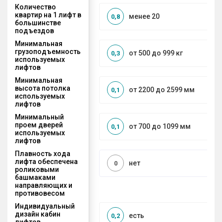
Количество
квартир на 1 лифт в
менее 20
0,8
большинстве
подъездов
Минимальная
грузоподъемность
от 500 до 999 кг
0,3
используемых
лифтов
Минимальная
высота потолка
от 2200 до 2599 мм
0,1
используемых
лифтов
Минимальный
проем дверей
от 700 до 1099 мм
0,1
используемых
лифтов
Плавность хода
лифта обеспечена
нет
0
роликовыми
башмаками
направляющих и
противовесом
Индивидуальный
дизайн кабин
есть
0,2
лифтов