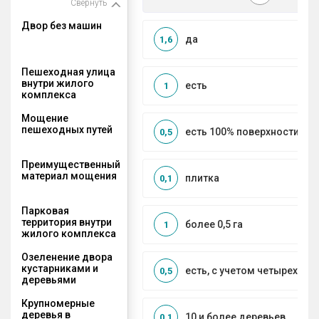
Свернуть
Двор без машин
да
1,6
Пешеходная улица
внутри жилого
есть
1
комплекса
Мощение
пешеходных путей
есть 100% поверхности
0,5
Преимущественный
материал мощения
плитка
0,1
Парковая
территория внутри
более 0,5 га
1
жилого комплекса
Озеленение двора
кустарниками и
есть, с учетом четырех се
0,5
деревьями
Крупномерные
деревья в
10 и более деревьев
0,1