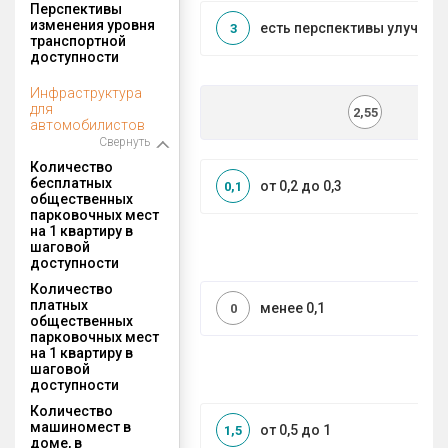
Перспективы
изменения уровня
есть перспективы улучшен
3
транспортной
доступности
Инфраструктура
для
2,55
автомобилистов
Свернуть
Количество
бесплатных
от 0,2 до 0,3
0,1
общественных
парковочных мест
на 1 квартиру в
шаговой
доступности
Количество
платных
менее 0,1
0
общественных
парковочных мест
на 1 квартиру в
шаговой
доступности
Количество
машиномест в
от 0,5 до 1
1,5
доме, в