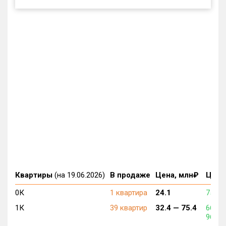
Квартиры
(на 19.06.2026)
В продаже
Цена, млн₽
Цена,
0К
1 квартира
24.1
751 8
1К
39 квартир
32.4 —
75.4
669 8
968 0