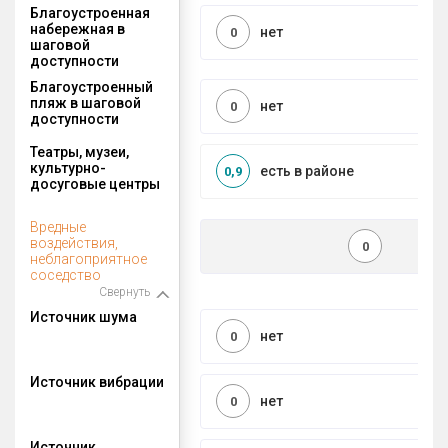
Благоустроенная
набережная в
нет
0
шаговой
доступности
Благоустроенный
пляж в шаговой
нет
0
доступности
Театры, музеи,
культурно-
есть в районе
0,9
досуговые центры
Вредные
воздействия,
0
неблагоприятное
соседство
Свернуть
Источник шума
нет
0
Источник вибрации
нет
0
Источник