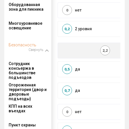
Оборудованная
зона для пикника
нет
0
Многоуровневое
освещение
2 уровня
0,2
Безопасность
Свернуть
2,2
Сотрудник
консьержа в
да
0,5
большинстве
подъездов
Огороженная
территория (двор и
да
0,7
дворовые
подъезды)
КПП на всех
въездах
нет
0
Пункт охраны