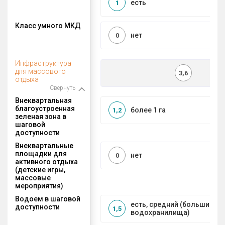
есть
1
Класс умного МКД
нет
0
Инфраструктура
для массового
3,6
отдыха
Свернуть
Внеквартальная
благоустроенная
более 1 га
1,2
зеленая зона в
шаговой
доступности
Внеквартальные
площадки для
нет
0
активного отдыха
(детские игры,
массовые
мероприятия)
Водоем в шаговой
есть, средний (большие рек
доступности
1,5
водохранилища)