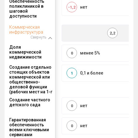
Обеспеченность
поликлиникой в
нет
-1,2
шаговой
доступности
Коммерческая
инфраструктура
2,2
Свернуть
Доля
коммерческой
менее 5%
0
недвижимости
Создание отдельно
стоящих объектов
0,1 и более
1
коммерческой или
общественно-
деловой функции
(рабочих мест на 1-г
Создание частного
детского сада
нет
0
Гарантированная
обеспеченность
нет
0
всеми ключевыми
сервисами