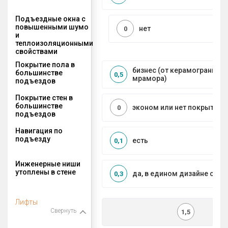
Подъездные окна с
повышенными шумо
нет
0
и
теплоизоляционными
свойствами
Покрытие пола в
бизнес (от керамогранита 
большинстве
0,5
мрамора)
подъездов
Покрытие стен в
большинстве
эконом или нет покрытия
0
подъездов
Навигация по
подъезду
есть
0,1
Инженерные ниши
утоплены в стене
да, в едином дизайне с МО
0,3
Лифты
Свернуть
1,5