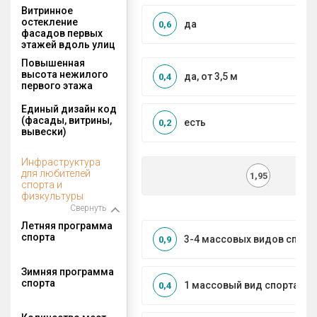
Витринное
остекление
да
0,6
фасадов первых
этажей вдоль улиц
Повышенная
высота нежилого
да, от 3,5 м
0,4
первого этажа
Единый дизайн код
(фасады, витрины,
есть
0,2
вывески)
Инфраструктура
для любителей
1,95
спорта и
физкультуры
Свернуть
Летняя программа
спорта
3-4 массовых видов спорт
0,9
Зимняя программа
спорта
1 массовый вид спорта
0,4