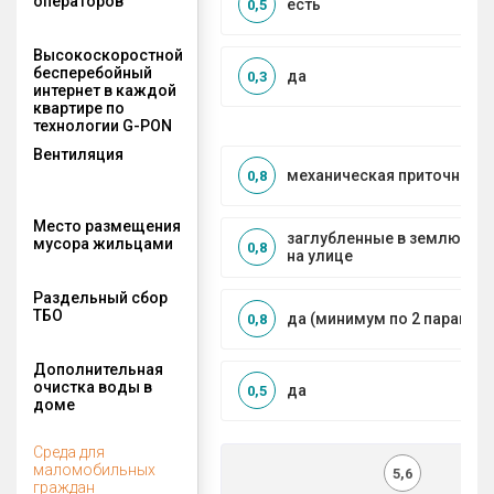
операторов
есть
0,5
Высокоскоростной
бесперебойный
да
0,3
интернет в каждой
квартире по
технологии G-PON
Вентиляция
механическая приточно-в
0,8
Место размещения
заглубленные в землю ко
мусора жильцами
0,8
на улице
Раздельный сбор
ТБО
да (минимум по 2 парамет
0,8
Дополнительная
очистка воды в
да
0,5
доме
Среда для
маломобильных
5,6
граждан