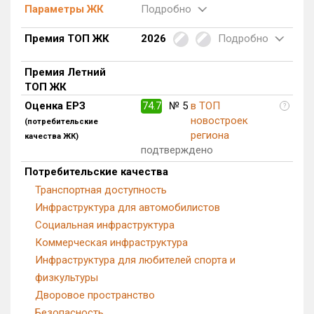
Параметры ЖК
Подробно
Блокированных домов
0 из 175
Квартир, апартаментов,
Премия ТОП ЖК
2026
Подробно
блоков в БД
121 из 56 039
Премия Летний
ТОП ЖК
Оценка ЕРЗ
74.7
№ 5
в ТОП
?
новостроек
(потребительские
региона
качества ЖК)
подтверждено
Потребительские качества
Транспортная доступность
Инфраструктура для автомобилистов
Социальная инфраструктура
Коммерческая инфраструктура
Инфраструктура для любителей спорта и
физкультуры
Дворовое пространство
Безопасность