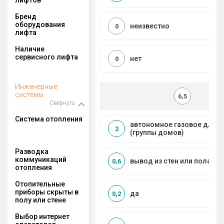
Бренд
оборудования
неизвестно
0
лифта
Наличие
сервисного лифта
нет
0
Инженерные
системы
6,5
Свернуть
Система отопления
автономное газовое для 
2
(группы домов)
Разводка
коммуникаций
вывод из стен или пола
0,6
отопления
Отопительные
приборы скрыты в
да
0,2
полу или стене
Выбор интернет