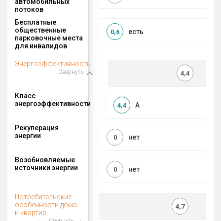
автомобильных
потоков
Бесплатные
общественные
есть
0,6
парковочные места
для инвалидов
Энергоэффективность
Свернуть
4,4
Класс
энергоэффективности
A
4,4
Рекуперация
энергии
нет
0
Возобновляемые
источники энергии
нет
0
Потребительские
особенности дома
4,7
и квартир
Свернуть