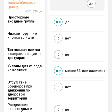
маломобильных
2,4
граждан
Свернуть
Просторные
входные группы
да
0,9
Низкие поручни и
кнопки в лифте
нет
0
Тактильная плитка
и направляющие на
нет
0
тротуарах
Уклоны для съезда
на коляске
менее 5% или наличие по
0,9
Отсутствие
бордюров при
нет
0
движении по
дворовой
территории
Разделение
пешеходных и
нет
0