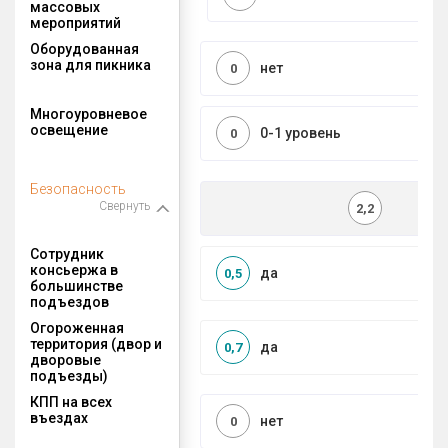
массовых
мероприятий
Оборудованная
зона для пикника
нет
0
Многоуровневое
освещение
0-1 уровень
0
Безопасность
Свернуть
2,2
Сотрудник
консьержа в
да
0,5
большинстве
подъездов
Огороженная
территория (двор и
да
0,7
дворовые
подъезды)
КПП на всех
въездах
нет
0