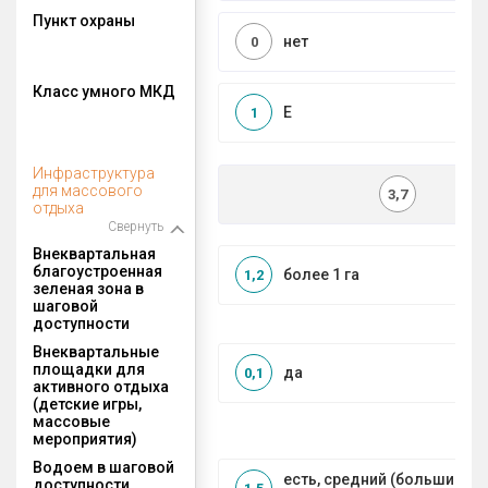
Пункт охраны
нет
0
Класс умного МКД
E
1
Инфраструктура
для массового
3,7
отдыха
Свернуть
Внеквартальная
благоустроенная
более 1 га
1,2
зеленая зона в
шаговой
доступности
Внеквартальные
площадки для
да
0,1
активного отдыха
(детские игры,
массовые
мероприятия)
Водоем в шаговой
есть, средний (большие рек
доступности