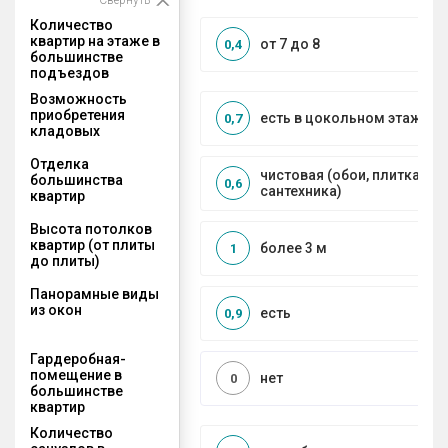
Количество
квартир на этаже в
от 7 до 8
0,4
большинстве
подъездов
Возможность
приобретения
есть в цокольном этаже
0,7
кладовых
Отделка
чистовая (обои, плитка, по
большинства
0,6
сантехника)
квартир
Высота потолков
квартир (от плиты
более 3 м
1
до плиты)
Панорамные виды
из окон
есть
0,9
Гардеробная-
помещение в
нет
0
большинстве
квартир
Количество