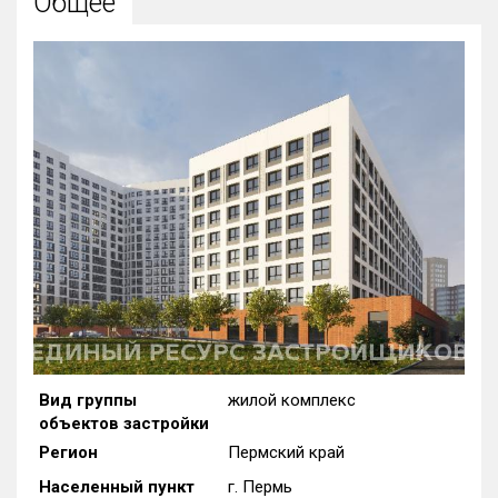
Общее
Все
Район в городе
Все
Цена
₽/м²
млн ₽
от
до
Общая площадь, м²
от
до
Срок сдачи
от
до
Вид объекта
Кол-во комнат
Вид группы
жилой комплекс
объектов застройки
Регион
Пермский край
Только новые
Населенный пункт
г. Пермь