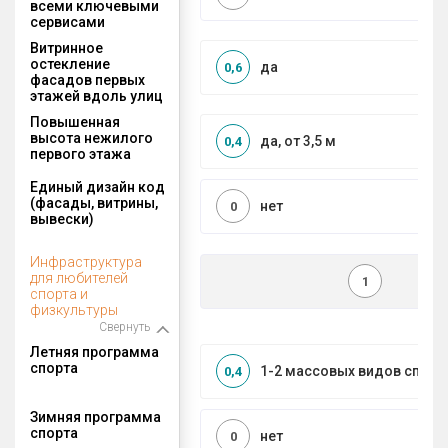
всеми ключевыми
сервисами
Витринное
остекление
да
0,6
фасадов первых
этажей вдоль улиц
Повышенная
высота нежилого
да, от 3,5 м
0,4
первого этажа
Единый дизайн код
(фасады, витрины,
нет
0
вывески)
Инфраструктура
для любителей
1
спорта и
физкультуры
Свернуть
Летняя программа
спорта
1-2 массовых видов спорт
0,4
Зимняя программа
спорта
нет
0