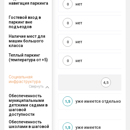
навигация паркинга
нет
0
Гостевой вход в
паркинг вне
нет
0
подъездов
Наличие мест для
машин большого
нет
0
класса
Теплый паркинг
(температура от +5)
нет
0
Социальная
инфраструктура
4,5
Свернуть
Обеспеченность
муниципальными
уже имеется отдельносто
1,5
детскими садами в
шаговой
доступности
Обеспеченность
школами в шаговой
уже имеется
1,5