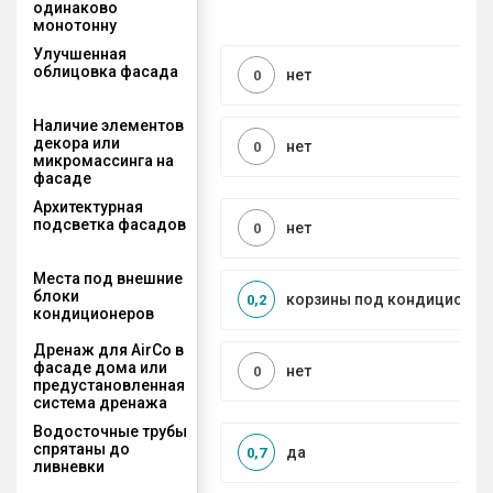
одинаково
монотонну
Улучшенная
облицовка фасада
нет
0
Наличие элементов
декора или
нет
0
микромассинга на
фасаде
Архитектурная
подсветка фасадов
нет
0
Места под внешние
блоки
корзины под кондиционер
0,2
кондиционеров
Дренаж для AirCo в
фасаде дома или
нет
0
предустановленная
система дренажа
Водосточные трубы
спрятаны до
да
0,7
ливневки