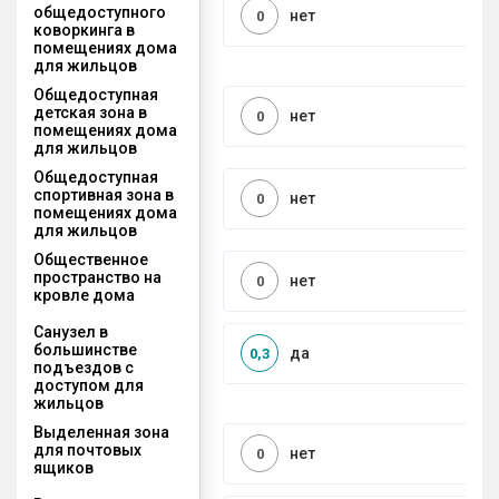
общедоступного
нет
0
коворкинга в
помещениях дома
для жильцов
Общедоступная
детская зона в
нет
0
помещениях дома
для жильцов
Общедоступная
спортивная зона в
нет
0
помещениях дома
для жильцов
Общественное
пространство на
нет
0
кровле дома
Санузел в
большинстве
да
0,3
подъездов с
доступом для
жильцов
Выделенная зона
для почтовых
нет
0
ящиков