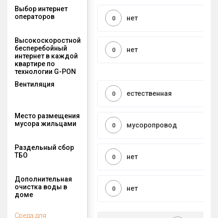
Выбор интернет
операторов
нет
0
Высокоскоростной
бесперебойный
нет
0
интернет в каждой
квартире по
технологии G-PON
Вентиляция
естественная
0
Место размещения
мусора жильцами
мусоропровод
0
Раздельный сбор
ТБО
нет
0
Дополнительная
очистка воды в
нет
0
доме
Среда для