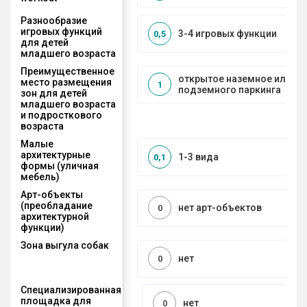
Разнообразие
игровых функций
3-4 игровых функции
0,5
для детей
младшего возраста
Преимущественное
открытое наземное или на
место размещения
1
подземного паркинга
зон для детей
младшего возраста
и подросткового
возраста
Малые
архитектурные
1-3 вида
0,1
формы (уличная
мебель)
Арт-объекты
(преобладание
нет арт-объектов
0
архитектурной
функции)
Зона выгула собак
нет
0
Специализированная
площадка для
нет
0