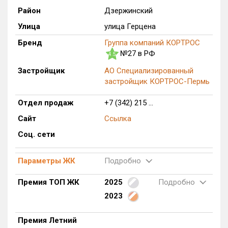
Район
Дзержинский
Оценка ЕРЗ ЖК
от
до
Улица
улица Герцена
Бренд
Группа компаний КОРТРОС
с продажами
№27 в РФ
4.5
Застройщик
АО Специализированный
застройщик КОРТРОС-Пермь
Рейтинг ЕРЗ
Отдел продаж
+7 (342) 215 ...
Найдено:
Сайт
Ссылка
Жилых комплексов
0 из 20 780
Соц. сети
Многоквартирных домов
0 из 60 294
Блокированных домов
0 из 3 141
Параметры ЖК
Подробно
Домов с апартаментами
0 из 1 050
Премия ТОП ЖК
2025
Подробно
Поселков таунхаусов
0 из 237
2023
Многоквартирных домов
0 из 365
Блокированных домов
0 из 4 562
Премия Летний