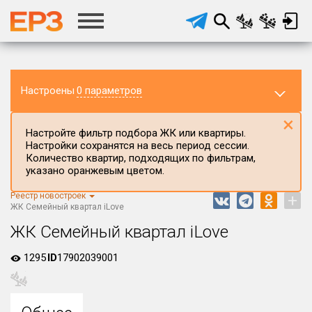
Настроены
0 параметров
×
Настройте фильтр подбора ЖК или квартиры.
Настройки сохранятся на весь период сессии.
Количество квартир, подходящих по фильтрам,
указано оранжевым цветом.
Регион ЖК
Все регионы
Реестр новостроек
+
ЖК Семейный квартал iLove
Район в регионе
ЖК Семейный квартал iLove
Все
1295
Населённый пункт
ID
17902039001
Округ