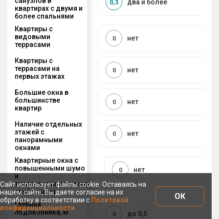
санузлов в
два и более
0,3
квартирах с двумя и
более спальнями
Квартиры с
видовыми
нет
0
террасами
Квартиры с
террасами на
нет
0
первых этажах
Большие окна в
большинстве
нет
0
квартир
Наличие отдельных
этажей с
нет
0
панорамными
окнами
Квартирные окна с
повышенными шумо
нет
0
и
теплоизоляционными
Сайт использует файлы cookie. Оставаясь на
свойствами
нашем сайте, Вы даете согласие на их
ОК
обработку в соответствии с
Политикой
Глубина
конфиденциальности
подоконника, м
до 0,5
0