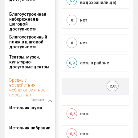
1,5
водохранилища)
Благоустроенная
набережная в
нет
0
шаговой
доступности
Благоустроенный
пляж в шаговой
нет
0
доступности
Театры, музеи,
культурно-
есть в районе
0,9
досуговые центры
Вредные
воздействия,
-2,05
неблагоприятное
соседство
Свернуть
Источник шума
есть
-0,6
Источник вибрации
есть
-0,6