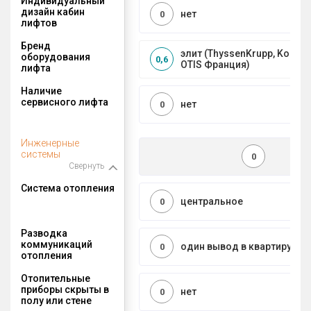
Индивидуальный
дизайн кабин
нет
0
лифтов
Бренд
элит (ThyssenKrupp, Kone, S
оборудования
0,6
OTIS Франция)
лифта
Наличие
сервисного лифта
нет
0
Инженерные
системы
0
Свернуть
Система отопления
центральное
0
Разводка
коммуникаций
один вывод в квартиру
0
отопления
Отопительные
приборы скрыты в
нет
0
полу или стене