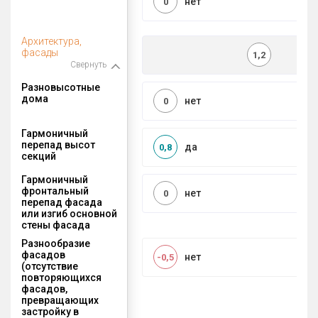
нет
0
Архитектура,
фасады
1,2
Свернуть
Разновысотные
дома
нет
0
Гармоничный
перепад высот
да
0,8
секций
Гармоничный
фронтальный
нет
0
перепад фасада
или изгиб основной
стены фасада
Разнообразие
фасадов
нет
-0,5
(отсутствие
повторяющихся
фасадов,
превращающих
застройку в