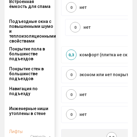
Встроенная
ёмкость для спама
нет
0
Подъездные окна с
повышенными шумо
нет
0
и
теплоизоляционными
свойствами
Покрытие пола в
большинстве
комфорт (плитка не сколь
0,3
подъездов
Покрытие стен в
большинстве
эконом или нет покрытия
0
подъездов
Навигация по
подъезду
нет
0
Инженерные ниши
утоплены в стене
нет
0
Лифты
Свернуть