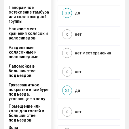
Панорамное
остекление тамбура
да
0,3
или холла входной
группы
Наличие мест
хранения колясок и
нет
0
велосипедов
Раздельные
колясочные и
нет мест хранения
0
велосипедные
Лапомойка в
большинстве
нет
0
подъездов
Грязезащитное
покрытие в тамбуре
да
0,1
подъезда,
утопающее в полу
Помещение или
холл для гостей в
нет
0
большинстве
подъездов
Зона