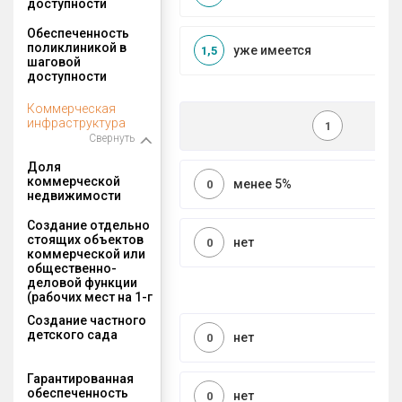
доступности
Обеспеченность
поликлиникой в
уже имеется
1,5
шаговой
доступности
Коммерческая
инфраструктура
1
Свернуть
Доля
коммерческой
менее 5%
0
недвижимости
Создание отдельно
стоящих объектов
нет
0
коммерческой или
общественно-
деловой функции
(рабочих мест на 1-г
Создание частного
детского сада
нет
0
Гарантированная
обеспеченность
нет
0