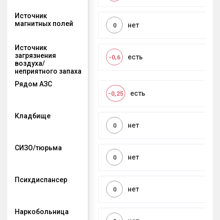
Источник
магнитных полей
нет
0
Источник
загрязнения
есть
-0,6
воздуха/
неприятного запаха
Рядом АЗС
есть
-0,25
Кладбище
нет
0
СИЗО/тюрьма
нет
0
Психдиспансер
нет
0
Наркобольница