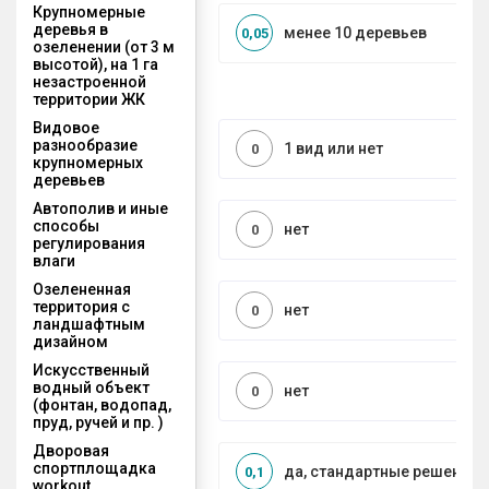
Крупномерные
деревья в
менее 10 деревьев
0,05
озеленении (от 3 м
высотой), на 1 га
незастроенной
территории ЖК
Видовое
разнообразие
1 вид или нет
0
крупномерных
деревьев
Автополив и иные
способы
нет
0
регулирования
влаги
Озелененная
территория с
нет
0
ландшафтным
дизайном
Искусственный
водный объект
нет
0
(фонтан, водопад,
пруд, ручей и пр. )
Дворовая
спортплощадка
да, стандартные решения
0,1
workout