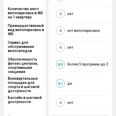
Количество мест
велопарковок в ЖК
нет
0
на 1 квартиру
Преимущественный
вид велопарковок в
нет велопарковок
0
ЖК
Сервис для
обслуживания
нет
0
велосипедов
Обеспеченность
фитнес центром,
более 5 программ до 2 км
0,5
спортивными
секциями
Внеквартальные
площадки для
да
0,1
спорта в шаговой
доступности
Бассейн в шаговой
доступности
нет
0