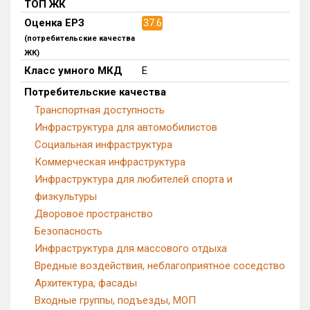
ТОП ЖК
Домов с апартаментами
0 из 2
Оценка ЕРЗ
37.6
Квартир, апартаментов,
блоков в БД
0 из 727 057
(потребительские качества
ЖК)
Класс умного МКД
E
Потребительские качества
Транспортная доступность
Инфраструктура для автомобилистов
Социальная инфраструктура
Коммерческая инфраструктура
Инфраструктура для любителей спорта и
физкультуры
Дворовое пространство
Безопасность
Инфраструктура для массового отдыха
Вредные воздействия, неблагоприятное соседство
Архитектура, фасады
Входные группы, подъезды, МОП