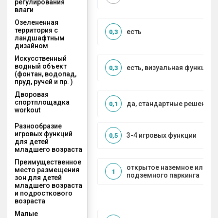
регулирования
влаги
Озелененная
территория с
есть
0,3
ландшафтным
дизайном
Искусственный
водный объект
есть, визуальная функция
0,3
(фонтан, водопад,
пруд, ручей и пр. )
Дворовая
спортплощадка
да, стандартные решения
0,1
workout
Разнообразие
игровых функций
3-4 игровых функции
0,5
для детей
младшего возраста
Преимущественное
открытое наземное или на
место размещения
1
подземного паркинга
зон для детей
младшего возраста
и подросткового
возраста
Малые