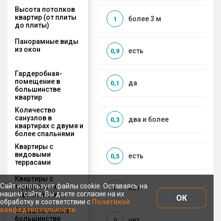
Высота потолков
квартир (от плиты
более 3 м
1
до плиты)
Панорамные виды
из окон
есть
0,9
Гардеробная-
помещение в
да
0,1
большинстве
квартир
Количество
санузлов в
два и более
0,3
квартирах с двумя и
более спальнями
Квартиры с
видовыми
есть
0,5
террасами
Квартиры с
Сайт использует файлы cookie. Оставаясь на
террасами на
нет
0
нашем сайте, Вы даете согласие на их
первых этажах
ОК
обработку в соответствии с
Политикой
конфиденциальности
Большие окна в
большинстве
нет
0