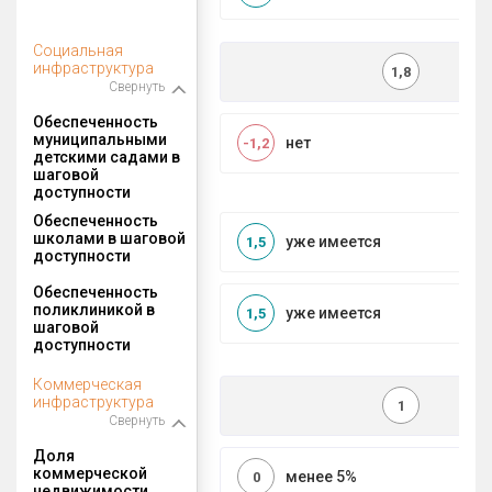
Социальная
инфраструктура
1,8
Свернуть
Обеспеченность
муниципальными
нет
-1,2
детскими садами в
шаговой
доступности
Обеспеченность
школами в шаговой
уже имеется
1,5
доступности
Обеспеченность
поликлиникой в
уже имеется
1,5
шаговой
доступности
Коммерческая
инфраструктура
1
Свернуть
Доля
коммерческой
менее 5%
0
недвижимости