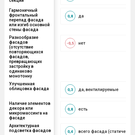
секций
Гармоничный
фронтальный
да
0,8
перепад фасада
или изгиб основной
стены фасада
Разнообразие
фасадов
нет
-0,5
(отсутствие
повторяющихся
фасадов,
превращающих
застройку в
одинаково
монотонну
Улучшенная
облицовка фасада
да, вентилируемые
0,3
Наличие элементов
декора или
есть
0,8
микромассинга на
фасаде
Архитектурная
подсветка фасадов
всего фасада (статическая
0,4