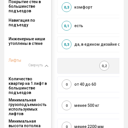
Покрытие стен в
большинстве
комфорт
0,3
подъездов
Навигация по
подъезду
есть
0,1
Инженерные ниши
утоплены в стене
да, в едином дизайне с МО
0,3
Лифты
Свернуть
0,2
Количество
квартир на 1 лифт в
от 40 до 60
0
большинстве
подъездов
Минимальная
грузоподъемность
менее 500 кг
0
используемых
лифтов
Минимальная
высота потолка
менее 2200 мм
0