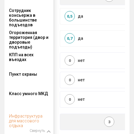
Сотрудник
консьержа в
да
0,5
большинстве
подъездов
Огороженная
территория (двор и
да
0,7
дворовые
подъезды)
КПП на всех
въездах
нет
0
Пункт охраны
нет
0
Класс умного МКД
нет
0
Инфраструктура
для массового
3
отдыха
Свернуть