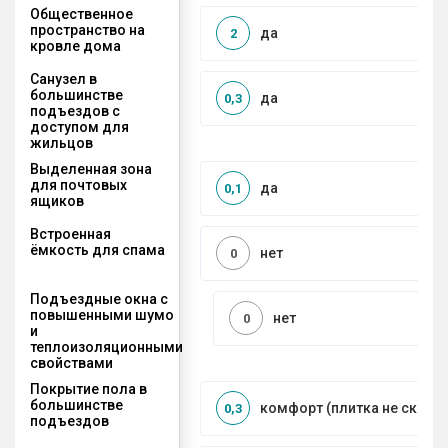
Общественное
пространство на
да
2
кровле дома
Санузел в
большинстве
да
0,3
подъездов с
доступом для
жильцов
Выделенная зона
для почтовых
да
0,1
ящиков
Встроенная
ёмкость для спама
нет
0
Подъездные окна с
повышенными шумо
нет
0
и
теплоизоляционными
свойствами
Покрытие пола в
большинстве
комфорт (плитка не сколь
0,3
подъездов