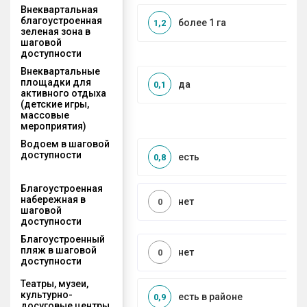
Внеквартальная
благоустроенная
более 1 га
1,2
зеленая зона в
шаговой
доступности
Внеквартальные
площадки для
да
0,1
активного отдыха
(детские игры,
массовые
мероприятия)
Водоем в шаговой
доступности
есть
0,8
Благоустроенная
набережная в
нет
0
шаговой
доступности
Благоустроенный
пляж в шаговой
нет
0
доступности
Театры, музеи,
культурно-
есть в районе
0,9
досуговые центры