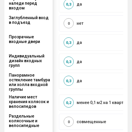
наледи перед
да
0,3
входом
Заглубленный вход
в подъезд
нет
0
Прозрачные
входные двери
да
0,3
Индивидуальный
дизайн входных
да
0,3
групп
Панорамное
остекление тамбура
да
0,3
или холла входной
группы
Наличие мест
хранения колясок и
менее 0,1 м2 на 1 квартиру
0,2
велосипедов
Раздельные
колясочные и
совмещенные
0
велосипедные