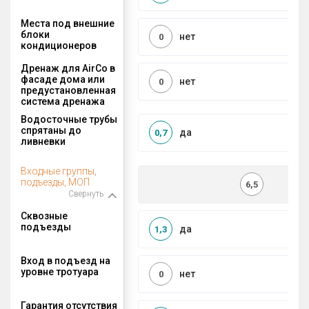
Места под внешние
блоки
нет
0
кондиционеров
Дренаж для AirCo в
фасаде дома или
нет
0
предустановленная
система дренажа
Водосточные трубы
спрятаны до
да
0,7
ливневки
Входные группы,
подъезды, МОП
6,5
Свернуть
Сквозные
подъезды
да
1,3
Вход в подъезд на
уровне тротуара
нет
0
Гарантия отсутствия