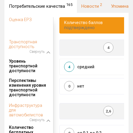
165
2
Потребительские качества
Новости
Упоминан
Оценка ЕРЗ
Количество баллов
подтверждено
Транспортная
доступность
4
Свернуть
Уровень
транспортной
средний
4
доступности
Перспективы
изменения уровня
нет
0
транспортной
доступности
Инфраструктура
для
2,6
автомобилистов
Свернуть
Количество
бесплатных