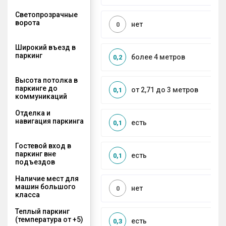
Светопрозрачные
ворота
нет
0
Широкий въезд в
паркинг
более 4 метров
0,2
Высота потолка в
паркинге до
от 2,71 до 3 метров
0,1
коммуникаций
Отделка и
навигация паркинга
есть
0,1
Гостевой вход в
паркинг вне
есть
0,1
подъездов
Наличие мест для
машин большого
нет
0
класса
Теплый паркинг
(температура от +5)
есть
0,3