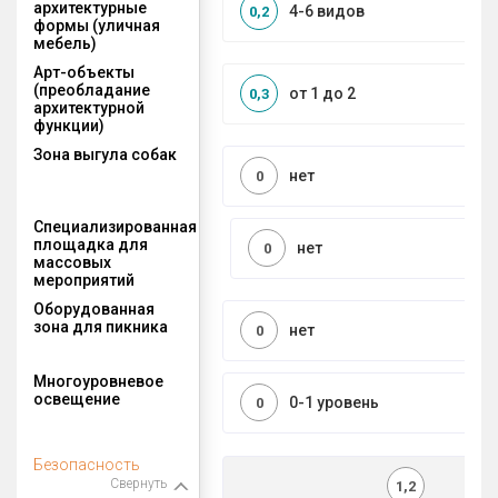
архитектурные
4-6 видов
0,2
формы (уличная
мебель)
Арт-объекты
(преобладание
от 1 до 2
0,3
архитектурной
функции)
Зона выгула собак
нет
0
Специализированная
площадка для
нет
0
массовых
мероприятий
Оборудованная
зона для пикника
нет
0
Многоуровневое
освещение
0-1 уровень
0
Безопасность
Свернуть
1,2