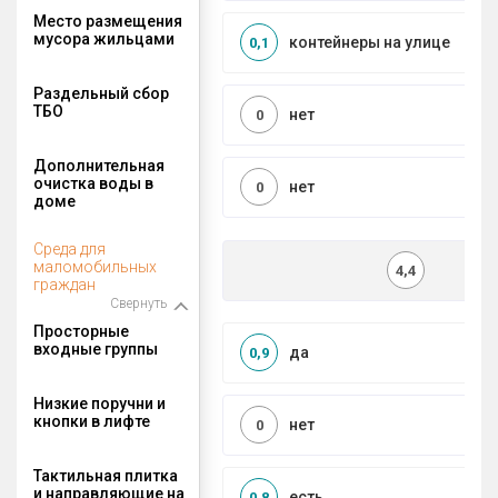
Место размещения
мусора жильцами
контейнеры на улице
0,1
Раздельный сбор
ТБО
нет
0
Дополнительная
очистка воды в
нет
0
доме
Среда для
маломобильных
4,4
граждан
Свернуть
Просторные
входные группы
да
0,9
Низкие поручни и
кнопки в лифте
нет
0
Тактильная плитка
и направляющие на
есть
0,8