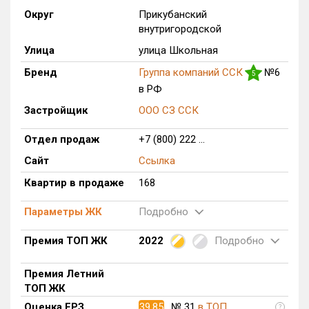
Округ
Прикубанский
Только новые
внутригородской
Оценка ЕРЗ ЖК
Улица
улица Школьная
от
до
Бренд
Группа компаний ССК
№6
5
в РФ
с продажами
Застройщик
ООО СЗ ССК
Отдел продаж
+7 (800) 222 ...
Рейтинг ЕРЗ
Сайт
Ссылка
Найдено:
Квартир в продаже
168
Жилых комплексов
1 из 783
Параметры ЖК
Подробно
Многоквартирных домов
2 из 3 375
Премия ТОП ЖК
2022
Подробно
Блокированных домов
0 из 646
Домов с апартаментами
0 из 172
Премия Летний
Поселков таунхаусов
0 из 10
ТОП ЖК
Многоквартирных домов
0 из 1
Оценка ЕРЗ
39.85
№ 31
в ТОП
?