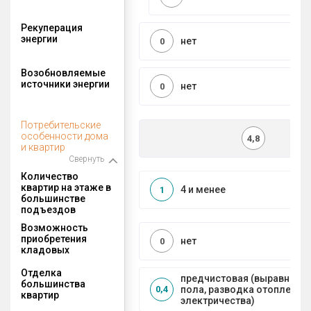
Рекуперация
энергии
нет
0
Возобновляемые
источники энергии
нет
0
Потребительские
особенности дома
4,8
и квартир
Свернуть
Количество
квартир на этаже в
4 и менее
1
большинстве
подъездов
Возможность
приобретения
нет
0
кладовых
Отделка
предчистовая (выравниван
большинства
пола, разводка отопления 
0,4
квартир
электричества)