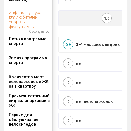
Инфраструктура
для любителей
1,6
спорта и
физкультуры
Свернуть
Летняя программа
спорта
3-4 массовых видов спорт
0,9
Зимняя программа
спорта
нет
0
Количество мест
велопарковок в ЖК
нет
0
на 1 квартиру
Преимущественный
вид велопарковок в
нет велопарковок
0
ЖК
Сервис для
обслуживания
нет
0
велосипедов