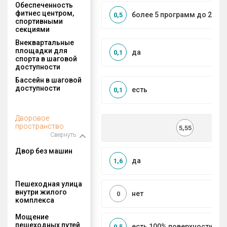
Обеспеченность
фитнес центром,
более 5 программ до 2 км
0,5
спортивными
секциями
Внеквартальные
площадки для
да
0,1
спорта в шаговой
доступности
Бассейн в шаговой
доступности
есть
0,1
Дворовое
пространство
5,55
Свернуть
Двор без машин
да
1,6
Пешеходная улица
внутри жилого
нет
0
комплекса
Мощение
пешеходных путей
есть 100% поверхности
0,5