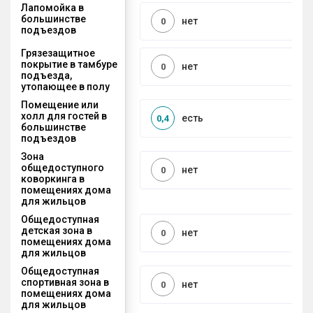
Лапомойка в
большинстве
нет
0
подъездов
Грязезащитное
покрытие в тамбуре
нет
0
подъезда,
утопающее в полу
Помещение или
холл для гостей в
есть
0,4
большинстве
подъездов
Зона
общедоступного
нет
0
коворкинга в
помещениях дома
для жильцов
Общедоступная
детская зона в
нет
0
помещениях дома
для жильцов
Общедоступная
спортивная зона в
нет
0
помещениях дома
для жильцов