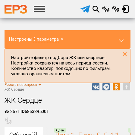
Настроены
3 параметра
×
×
Настройте фильтр подбора ЖК или квартиры.
Настройки сохранятся на весь период сессии.
Количество квартир, подходящих по фильтрам,
указано оранжевым цветом.
Реестр новостроек
+
Регион ЖК
ЖК Сердце
Краснодарский край
ЖК Сердце
Район в регионе
2671
ID
6863395001
Все
Населённый пункт
Сдан
Сд
168