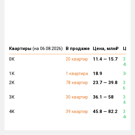
Квартиры
(на 06.08.2026)
В продаже
Цена, млн₽
Цена,
0К
20 квартир
11.4 —
15.7
370 0
480 0
1К
1 квартира
18.9
365 0
2К
78 квартир
23.7 —
39.8
350 0
617 3
3К
30 квартир
36.1 —
58
350 0
455 0
4К
39 квартир
45.8 —
82.2
350 0
460 0