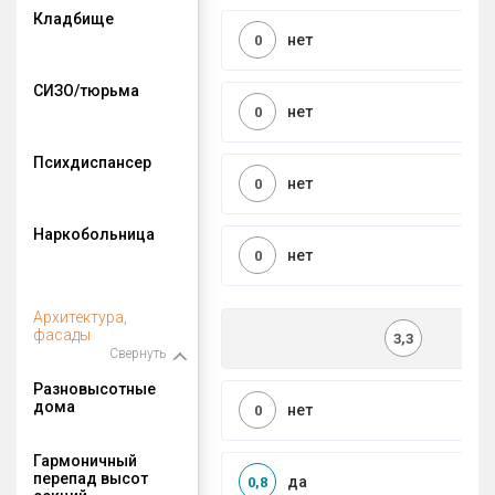
Кладбище
нет
0
СИЗО/тюрьма
нет
0
Психдиспансер
нет
0
Наркобольница
нет
0
Архитектура,
фасады
3,3
Свернуть
Разновысотные
дома
нет
0
Гармоничный
перепад высот
да
0,8