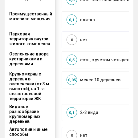
Преимущественный
материал мощения
плитка
0,1
Парковая
территория внутри
нет
0
жилого комплекса
Озеленение двора
кустарниками и
есть, с учетом четырех се
0,5
деревьями
Крупномерные
деревья в
менее 10 деревьев
0,05
озеленении (от 3 м
высотой), на 1 га
незастроенной
территории ЖК
Видовое
разнообразие
2-3 вида
0,1
крупномерных
деревьев
Автополив и иные
способы
нет
0