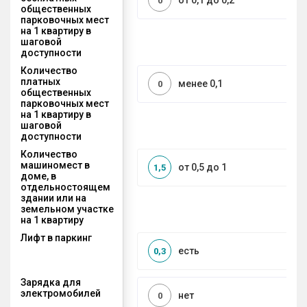
от 0,1 до 0,2
0
общественных
парковочных мест
на 1 квартиру в
шаговой
доступности
Количество
платных
менее 0,1
0
общественных
парковочных мест
на 1 квартиру в
шаговой
доступности
Количество
машиномест в
от 0,5 до 1
1,5
доме, в
отдельностоящем
здании или на
земельном участке
на 1 квартиру
Лифт в паркинг
есть
0,3
Зарядка для
электромобилей
нет
0