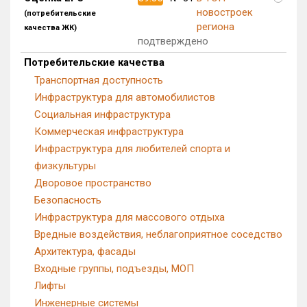
новостроек
Блокированных домов
0 из 500
(потребительские
региона
качества ЖК)
Квартир, апартаментов,
подтверждено
блоков в БД
168 из 66 213
Потребительские качества
Транспортная доступность
Инфраструктура для автомобилистов
Социальная инфраструктура
Коммерческая инфраструктура
Инфраструктура для любителей спорта и
физкультуры
Дворовое пространство
Безопасность
Инфраструктура для массового отдыха
Вредные воздействия, неблагоприятное соседство
Архитектура, фасады
Входные группы, подъезды, МОП
Лифты
Инженерные системы