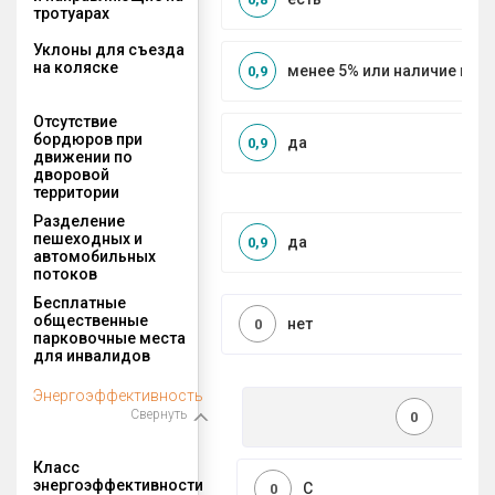
тротуарах
Уклоны для съезда
на коляске
менее 5% или наличие по
0,9
Отсутствие
бордюров при
да
0,9
движении по
дворовой
территории
Разделение
пешеходных и
да
0,9
автомобильных
потоков
Бесплатные
общественные
нет
0
парковочные места
для инвалидов
Энергоэффективность
Свернуть
0
Класс
энергоэффективности
C
0