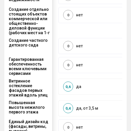
Создание отдельно
стоящих объектов
нет
0
коммерческой или
общественно-
деловой функции
(рабочих мест на 1-г
Создание частного
детского сада
нет
0
Гарантированная
обеспеченность
нет
0
всеми ключевыми
сервисами
Витринное
остекление
да
0,6
фасадов первых
этажей вдоль улиц
Повышенная
высота нежилого
да, от 3,5 м
0,4
первого этажа
Единый дизайн код
(фасады, витрины,
нет
0
вывески)