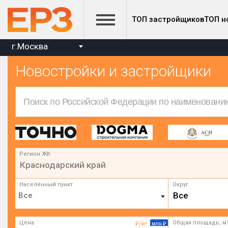
ТОП застройщиков
ТОП н
г.Москва
Новостройки и застройщики
Регион ЖК
Краснодарский край
Населённый пункт
Округ
Все
Цена
Общая площадь, м
₽/м²
млн ₽