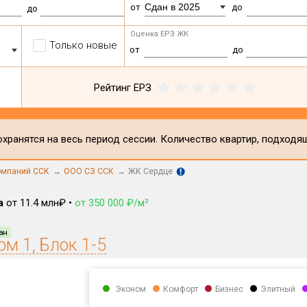
Сдан в 2025
от
до
до
Оценка ЕРЗ ЖК
Только новые
от
до
Рейтинг ЕРЗ
хранятся на весь период сессии. Количество квартир, подходя
омпаний ССК
ООО СЗ ССК
ЖК Сердце
а
от 11.4 млн₽ •
от 350 000 ₽/м²
ан
ом 1, Блок 1-5
Эконом
Комфорт
Бизнес
Элитный