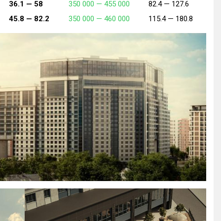
36.1 —
58
350 000 —
455 000
82.4 —
127.6
45.8 —
82.2
350 000 —
460 000
115.4 —
180.8