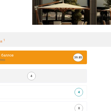
1
ия
 баллов
39.85
ено
4
4
0