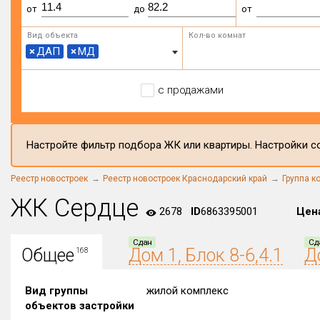
от
до
от
Вид объекта
Кол-во комнат
×
ДАП
×
МД
с продажами
Настройте фильтр подбора ЖК или квартиры. Настройки со
Реестр новостроек
Реестр новостроек Краснодарский край
Группа к
ЖК Сердце
2678
ID
6863395001
Цен
Сдан
Сд
Общее
Дом 1, Блок 8-6,4.1
Д
168
Вид группы
жилой комплекс
объектов застройки