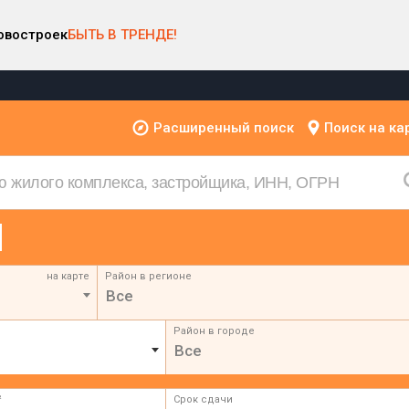
овостроек
БЫТЬ В ТРЕНДЕ!
Расширенный поиск
Поиск на ка
на карте
Район в регионе
Все
Район в городе
Все
²
Срок сдачи