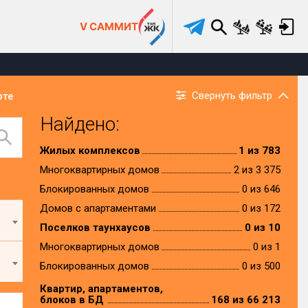
V САММИТ
Свернуть фильтр
рте
Найдено:
Жилых комплексов
1 из 783
Многоквартирных домов
2 из 3 375
Блокированных домов
0 из 646
Домов с апартаментами
0 из 172
Поселков таунхаусов
0 из 10
Многоквартирных домов
0 из 1
Блокированных домов
0 из 500
Квартир, апартаментов,
блоков в БД
168 из 66 213