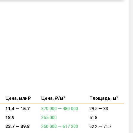
Цена, млн₽
Цена, ₽/м²
Площадь, м²
11.4 —
15.7
370 000 —
480 000
29.5 —
33
18.9
365 000
51.8
23.7 —
39.8
350 000 —
617 300
62.2 —
71.7