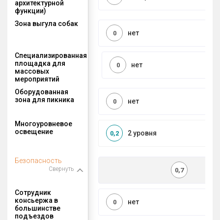
архитектурной
функции)
Зона выгула собак
нет
0
Специализированная
площадка для
нет
0
массовых
мероприятий
Оборудованная
зона для пикника
нет
0
Многоуровневое
освещение
2 уровня
0,2
Безопасность
Свернуть
0,7
Сотрудник
консьержа в
нет
0
большинстве
подъездов