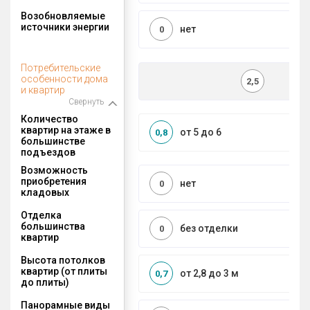
Возобновляемые
источники энергии
нет
0
Потребительские
особенности дома
2,5
и квартир
Свернуть
Количество
квартир на этаже в
от 5 до 6
0,8
большинстве
подъездов
Возможность
приобретения
нет
0
кладовых
Отделка
большинства
без отделки
0
квартир
Высота потолков
квартир (от плиты
от 2,8 до 3 м
0,7
до плиты)
Панорамные виды