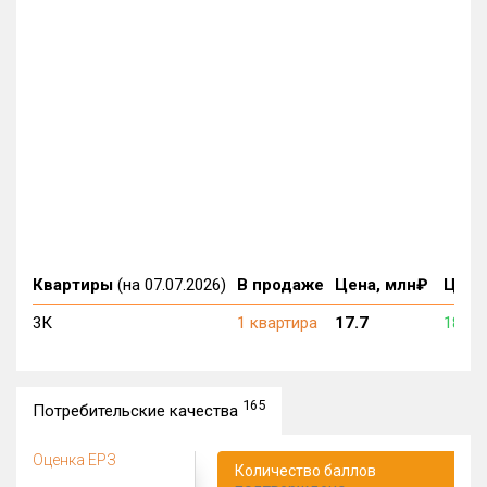
Квартиры
(на 07.07.2026)
В продаже
Цена, млн₽
Цена,
3К
1 квартира
17.7
187 5
165
Потребительские качества
Оценка ЕРЗ
Количество баллов