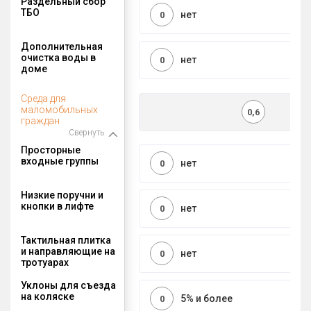
Раздельный сбор
ТБО
нет
0
Дополнительная
очистка воды в
нет
0
доме
Среда для
маломобильных
0,6
граждан
Свернуть
Просторные
входные группы
нет
0
Низкие поручни и
кнопки в лифте
нет
0
Тактильная плитка
и направляющие на
нет
0
тротуарах
Уклоны для съезда
на коляске
5% и более
0