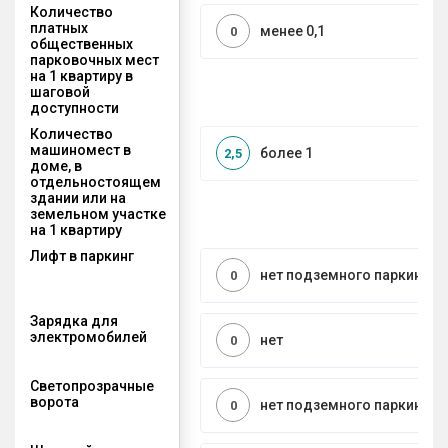
Количество
платных
менее 0,1
0
общественных
парковочных мест
на 1 квартиру в
шаговой
доступности
Количество
машиномест в
более 1
2,5
доме, в
отдельностоящем
здании или на
земельном участке
на 1 квартиру
Лифт в паркинг
нет подземного паркинга
0
Зарядка для
электромобилей
нет
0
Светопрозрачные
ворота
нет подземного паркинга
0