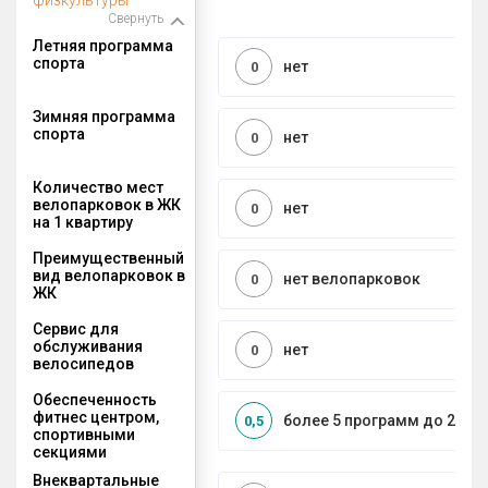
Свернуть
Летняя программа
спорта
нет
0
Зимняя программа
спорта
нет
0
Количество мест
велопарковок в ЖК
нет
0
на 1 квартиру
Преимущественный
вид велопарковок в
нет велопарковок
0
ЖК
Сервис для
обслуживания
нет
0
велосипедов
Обеспеченность
фитнес центром,
более 5 программ до 2 км
0,5
спортивными
секциями
Внеквартальные