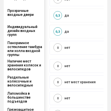
Прозрачные
входные двери
да
0,3
Индивидуальный
дизайн входных
да
0,3
групп
Панорамное
остекление тамбура
нет
0
или холла входной
группы
Наличие мест
хранения колясок и
нет
0
велосипедов
Раздельные
колясочные и
нет мест хранения
0
велосипедные
Лапомойка в
большинстве
нет
0
подъездов
Грязезащитное