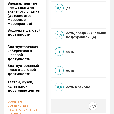
Внеквартальные
площадки для
да
0,1
активного отдыха
(детские игры,
массовые
мероприятия)
Водоем в шаговой
есть, средний (большие рек
доступности
1,5
водохранилища)
Благоустроенная
набережная в
есть
1
шаговой
доступности
Благоустроенный
пляж в шаговой
есть
1
доступности
Театры, музеи,
культурно-
есть в районе
0,9
досуговые центры
Вредные
воздействия,
-0,5
неблагоприятное
соседство