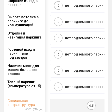
Широкий въезд в
паркинг
нет подземного паркинга
0
Высота потолка в
паркинге до
нет подземного паркинга
0
коммуникаций
Отделка и
навигация паркинга
нет подземного паркинга
0
Гостевой вход в
паркинг вне
нет подземного паркинга
0
подъездов
Наличие мест для
машин большого
нет подземного паркинга
0
класса
Теплый паркинг
(температура от +5)
нет подземного паркинга
0
Социальная
инфраструктура
4,5
Свернуть