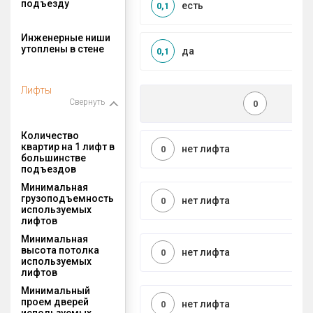
подъезду
есть
0,1
Инженерные ниши
утоплены в стене
да
0,1
Лифты
Свернуть
0
Количество
квартир на 1 лифт в
нет лифта
0
большинстве
подъездов
Минимальная
грузоподъемность
нет лифта
0
используемых
лифтов
Минимальная
высота потолка
нет лифта
0
используемых
лифтов
Минимальный
проем дверей
нет лифта
0
используемых