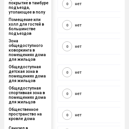
покрытие в тамбуре
нет
0
подъезда,
утопающее в полу
Помещение или
холл для гостей в
нет
0
большинстве
подъездов
Зона
общедоступного
нет
0
коворкинга в
помещениях дома
для жильцов
Общедоступная
детская зона в
нет
0
помещениях дома
для жильцов
Общедоступная
спортивная зона в
нет
0
помещениях дома
для жильцов
Общественное
пространство на
нет
0
кровле дома
Санузел в