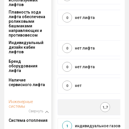
лифтов
Плавность хода
лифта обеспечена
нет лифта
0
роликовыми
башмаками
направляющих и
противовесом
Индивидуальный
дизайн кабин
нет лифта
0
лифтов
Бренд
оборудования
нет лифта
0
лифта
Наличие
сервисного лифта
нет
0
Инженерные
системы
1,7
Свернуть
Система отопления
индивидуальное газовое
1