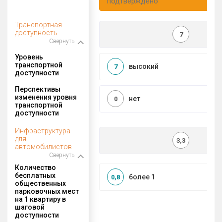
подтверждено
Транспортная
доступность
7
Свернуть
Уровень
транспортной
высокий
7
доступности
Перспективы
изменения уровня
нет
0
транспортной
доступности
Инфраструктура
для
3,3
автомобилистов
Свернуть
Количество
бесплатных
более 1
0,8
общественных
парковочных мест
на 1 квартиру в
шаговой
доступности