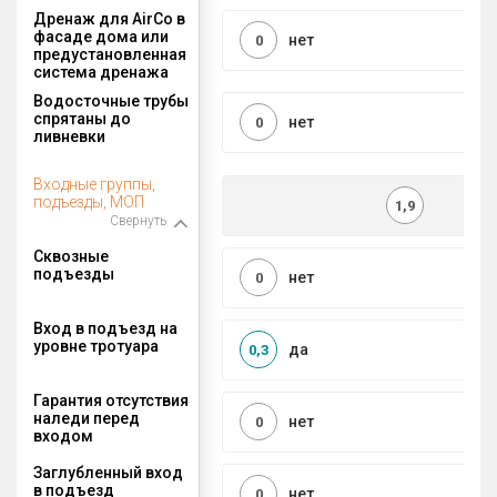
Дренаж для AirCo в
фасаде дома или
нет
0
предустановленная
система дренажа
Водосточные трубы
спрятаны до
нет
0
ливневки
Входные группы,
подъезды, МОП
1,9
Свернуть
Сквозные
подъезды
нет
0
Вход в подъезд на
уровне тротуара
да
0,3
Гарантия отсутствия
наледи перед
нет
0
входом
Заглубленный вход
в подъезд
нет
0