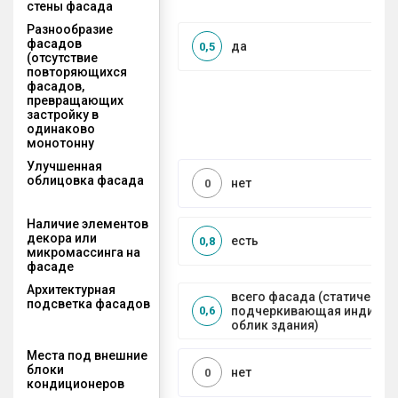
стены фасада
Разнообразие
фасадов
да
0,5
(отсутствие
повторяющихся
фасадов,
превращающих
застройку в
одинаково
монотонну
Улучшенная
облицовка фасада
нет
0
Наличие элементов
декора или
есть
0,8
микромассинга на
фасаде
Архитектурная
всего фасада (статическая
подсветка фасадов
подчеркивающая индивид
0,6
облик здания)
Места под внешние
блоки
нет
0
кондиционеров