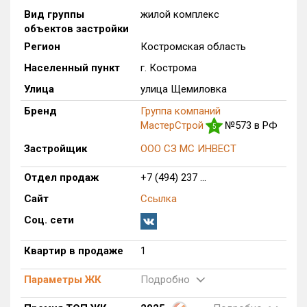
Вид группы
жилой комплекс
Только новые
объектов застройки
Регион
Костромская область
Оценка ЕРЗ ЖК
от
до
Населенный пункт
г. Кострома
Улица
улица Щемиловка
с продажами
Бренд
Группа компаний
МастерСтрой
№573 в РФ
5
Рейтинг ЕРЗ
Застройщик
ООО СЗ МС ИНВЕСТ
Отдел продаж
+7 (494) 237 ...
Найдено:
Сайт
Ссылка
Жилых комплексов
1 из 235
Соц. сети
Многоквартирных домов
1 из 415
Блокированных домов
0 из 16
Квартир в продаже
1
Поселков таунхаусов
0 из 4
Параметры ЖК
Подробно
Многоквартирных домов
0 из 53
Блокированных домов
0 из 31