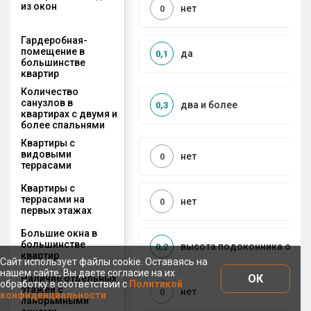
из окон
нет
0
Гардеробная-
помещение в
да
0,1
большинстве
квартир
Количество
санузлов в
два и более
0,3
квартирах с двумя и
более спальнями
Квартиры с
видовыми
нет
0
террасами
Квартиры с
террасами на
нет
0
первых этажах
Большие окна в
большинстве
высота подоконника от 50 
0,2
квартир
Сайт использует файлы cookie. Оставаясь на
нашем сайте, Вы даете согласие на их
ОК
Наличие отдельных
обработку в соответствии с
Политикой
этажей с
нет
0
конфиденциальности
панорамными