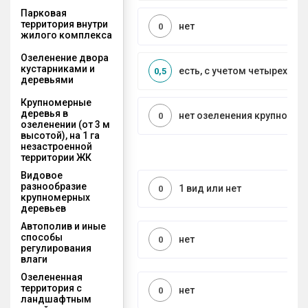
Парковая
территория внутри
нет
0
жилого комплекса
Озеленение двора
кустарниками и
есть, с учетом четырех се
0,5
деревьями
Крупномерные
деревья в
нет озеленения крупноме
0
озеленении (от 3 м
высотой), на 1 га
незастроенной
территории ЖК
Видовое
разнообразие
1 вид или нет
0
крупномерных
деревьев
Автополив и иные
способы
нет
0
регулирования
влаги
Озелененная
территория с
нет
0
ландшафтным