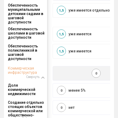
Обеспеченность
муниципальными
уже имеется отдельносто
1,5
детскими садами в
шаговой
доступности
Обеспеченность
школами в шаговой
уже имеется
1,5
доступности
Обеспеченность
поликлиникой в
уже имеется
1,5
шаговой
доступности
Коммерческая
инфраструктура
0
Свернуть
Доля
коммерческой
менее 5%
0
недвижимости
Создание отдельно
стоящих объектов
нет
0
коммерческой или
общественно-