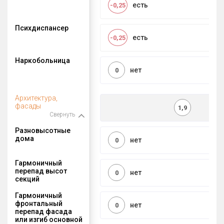
есть
-0,25
Психдиспансер
есть
-0,25
Наркобольница
нет
0
Архитектура,
фасады
1,9
Свернуть
Разновысотные
дома
нет
0
Гармоничный
перепад высот
нет
0
секций
Гармоничный
фронтальный
нет
0
перепад фасада
или изгиб основной