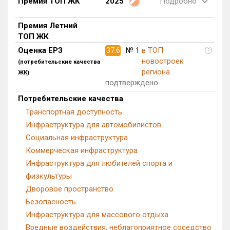
Премия ТОП ЖК
2025
Подробно
Квартир, апартаментов,
блоков в БД
1 из 1 460
Премия Летний
ТОП ЖК
Оценка ЕРЗ
37.6
№ 1
в ТОП
?
новостроек
(потребительские качества
региона
ЖК)
подтверждено
Потребительские качества
Транспортная доступность
Инфраструктура для автомобилистов
Социальная инфраструктура
Коммерческая инфраструктура
Инфраструктура для любителей спорта и
физкультуры
Дворовое пространство
Безопасность
Инфраструктура для массового отдыха
Вредные воздействия, неблагоприятное соседство