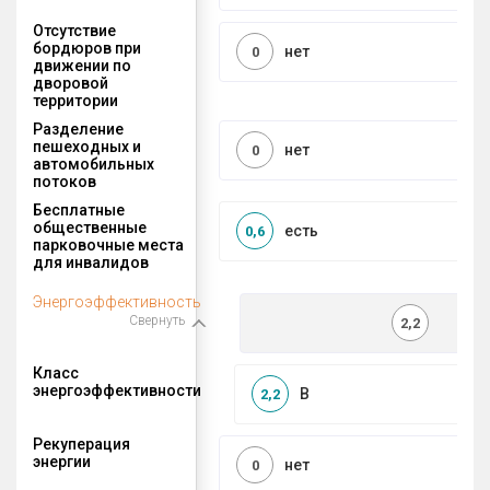
Отсутствие
бордюров при
нет
0
движении по
дворовой
территории
Разделение
пешеходных и
нет
0
автомобильных
потоков
Бесплатные
общественные
есть
0,6
парковочные места
для инвалидов
Энергоэффективность
Свернуть
2,2
Класс
энергоэффективности
B
2,2
Рекуперация
энергии
нет
0