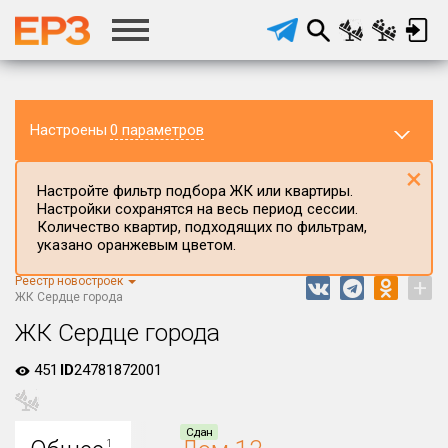
Настроены
0 параметров
×
Настройте фильтр подбора ЖК или квартиры.
Настройки сохранятся на весь период сессии.
Количество квартир, подходящих по фильтрам,
указано оранжевым цветом.
Реестр новостроек
+
Регион ЖК
ЖК Сердце города
Костромская область
ЖК Сердце города
Район в регионе
451
ID
24781872001
Все
Населённый пункт
Сдан
1