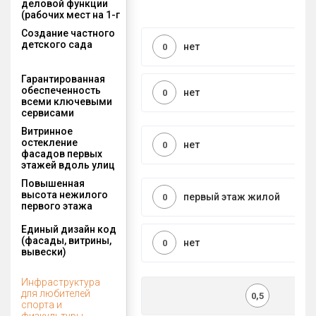
деловой функции
(рабочих мест на 1-г
Создание частного
детского сада
нет
0
Гарантированная
обеспеченность
нет
0
всеми ключевыми
сервисами
Витринное
остекление
нет
0
фасадов первых
этажей вдоль улиц
Повышенная
высота нежилого
первый этаж жилой
0
первого этажа
Единый дизайн код
(фасады, витрины,
нет
0
вывески)
Инфраструктура
для любителей
0,5
спорта и
физкультуры