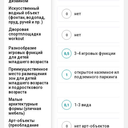
дизайном
Искусственный
водный объект
нет
0
(фонтан, водопад,
пруд, ручей и пр. )
Дворовая
спортплощадка
нет
0
workout
Разнообразие
игровых функций
3-4 игровых функции
0,5
для детей
младшего возраста
Преимущественное
открытое наземное или на
место размещения
1
подземного паркинга
зон для детей
младшего возраста
и подросткового
возраста
Малые
архитектурные
1-3 вида
0,1
формы (уличная
мебель)
Арт-объекты
(преобладание
нет арт-объектов
0