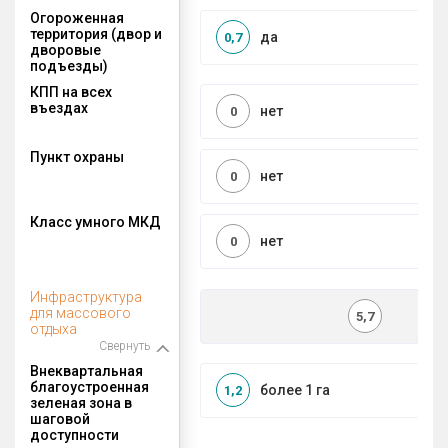
Огороженная
территория (двор и
да
0,7
дворовые
подъезды)
КПП на всех
въездах
нет
0
Пункт охраны
нет
0
Класс умного МКД
нет
0
Инфраструктура
для массового
5,7
отдыха
Свернуть
Внеквартальная
благоустроенная
более 1 га
1,2
зеленая зона в
шаговой
доступности