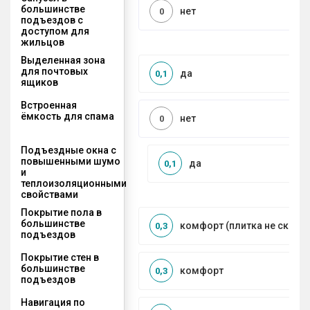
большинстве
нет
0
подъездов с
доступом для
жильцов
Выделенная зона
для почтовых
да
0,1
ящиков
Встроенная
ёмкость для спама
нет
0
Подъездные окна с
повышенными шумо
да
0,1
и
теплоизоляционными
свойствами
Покрытие пола в
большинстве
комфорт (плитка не сколь
0,3
подъездов
Покрытие стен в
большинстве
комфорт
0,3
подъездов
Навигация по