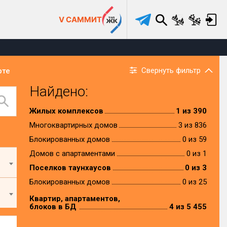
V САММИТ
Свернуть фильтр
рте
Найдено:
Жилых комплексов
1 из 390
Многоквартирных домов
3 из 836
Блокированных домов
0 из 59
Домов с апартаментами
0 из 1
Поселков таунхаусов
0 из 3
Блокированных домов
0 из 25
Квартир, апартаментов,
блоков в БД
4 из 5 455