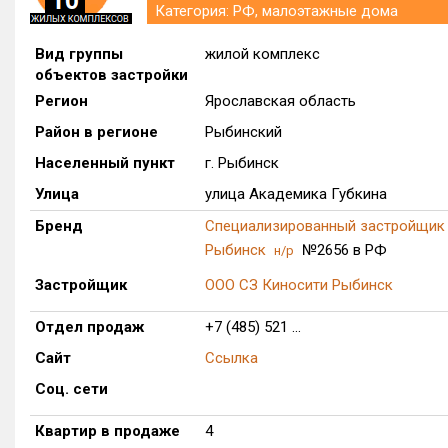
Категория: РФ, малоэтажные дома
Вид группы
жилой комплекс
объектов застройки
Регион
Ярославская область
Район в регионе
Рыбинский
Населенный пункт
г. Рыбинск
Улица
улица Академика Губкина
Бренд
Специализированный застройщик
Рыбинск
№2656 в РФ
н/р
Застройщик
ООО СЗ Киносити Рыбинск
Отдел продаж
+7 (485) 521 ...
Сайт
Ссылка
Соц. сети
Квартир в продаже
4