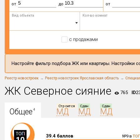
от
до
от
Вид объекта
Кол-во комнат
с продажами
Настройте фильтр подбора ЖК или квартиры. Настройки со
Реестр новостроек
Реестр новостроек Ярославская область
Специа
ЖК Северное сияние
765
ID
2
Строится
Сдан
Сдан
Общее
МД
МД
МД
4
39.4 баллов
№9 в
ТОП