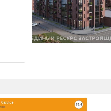
 баллов
39.4
ено