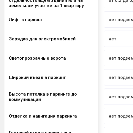
отдельностоящем здании или на
от 0,2 до 0
земельном участке на 1 квартиру
Лифт в паркинг
нет подзе
Зарядка для электромобилей
нет
Светопрозрачные ворота
нет подзе
Широкий въезд в паркинг
нет подзе
Высота потолка в паркинге до
нет подзе
коммуникаций
Отделка и навигация паркинга
нет подзе
Гостевой вход в паркинг вне