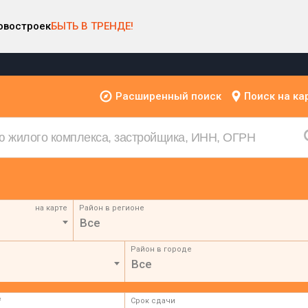
овостроек
БЫТЬ В ТРЕНДЕ!
Расширенный поиск
Поиск на ка
на карте
Район в регионе
Все
Район в городе
Все
²
Срок сдачи