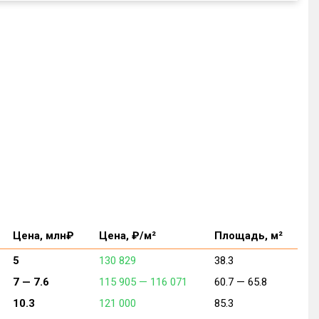
Цена, млн₽
Цена, ₽/м²
Площадь, м²
5
130 829
38.3
7 —
7.6
115 905 —
116 071
60.7 —
65.8
10.3
121 000
85.3