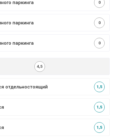
много паркинга
0
много паркинга
0
много паркинга
0
4,5
ся отдельностоящий
1,5
ся
1,5
ся
1,5