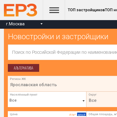
ТОП застройщиков
ТОП н
г.Москва
Новостройки и застройщики
Регион ЖК
Ярославская область
Населённый пункт
Округ
Все
Цена
Общая площадь, м
₽/м²
млн ₽