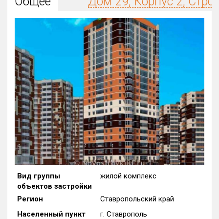
Общее
Дом 29, Корпус 2, Стро
Округ
Все
Район в городе
Все
Цена
₽/м²
млн ₽
от
до
Общая площадь, м²
от
до
Срок сдачи
от
до
Вид объекта
Вид группы
жилой комплекс
объектов застройки
Кол-во комнат
Регион
Ставропольский край
Населенный пункт
г. Ставрополь