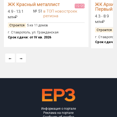
ЖК Красный металлист
ЖК Архит
19.95
Первый
№ 51
в ТОП новостроек
4.9 - 13.1
региона
4.3 - 8.9
млн₽
млн₽
Строится
5 из 11 домов
Строится
3 
г. Ставрополь, ул. Гражданская
г. Ставрополь
Срок сдачи: от IV кв. 2026
Срок сдачи: о
Информация о портале
Реклама на портале
Сообщить об ошибке