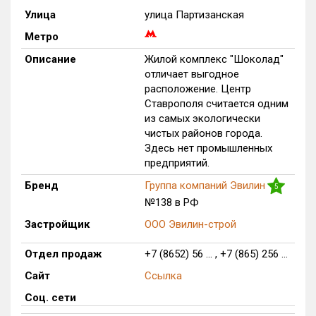
Улица
улица Партизанская
Только новые
Метро
Оценка ЕРЗ ЖК
Описание
Жилой комплекс "Шоколад"
от
до
отличает выгодное
расположение. Центр
с продажами
Ставрополя считается одним
из самых экологически
чистых районов города.
Рейтинг ЕРЗ
Здесь нет промышленных
предприятий.
Найдено:
Бренд
Группа компаний Эвилин
5
№138 в РФ
Жилых комплексов
332 из 332
Застройщик
ООО Эвилин-строй
Многоквартирных домов
986 из 986
Блокированных домов
12 из 12
Отдел продаж
+7 (8652) 56 ... , +7 (865) 256 ...
Домов с апартаментами
2 из 2
Сайт
Ссылка
Поселков таунхаусов
5 из 5
Соц. сети
Блокированных домов
10 из 10