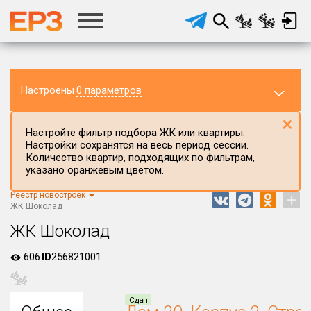
Настроены
0 параметров
×
Настройте фильтр подбора ЖК или квартиры.
Настройки сохранятся на весь период сессии.
Количество квартир, подходящих по фильтрам,
указано оранжевым цветом.
Реестр новостроек
+
Регион ЖК
ЖК Шоколад
Ставропольский край
ЖК Шоколад
Район в регионе
606
ID
256821001
Все
Населённый пункт
Сдан