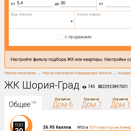
от
до
от
Вид объекта
Кол-во комнат
с продажами
Настройте фильтр подбора ЖК или квартиры. Настройки со
Реестр новостроек
Реестр новостроек Кемеровская область
Холдин
ЖК Шория-Град
745
ID
22923897001
Строится
Строится
Строится
Общее
Дом 6
Дом 7
Дом 1
129
26.95 баллов
№20 в
ТОП новостроек Кемер