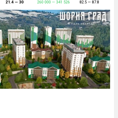
21.4 —
30
260 000 —
341 526
82.5 —
87.8