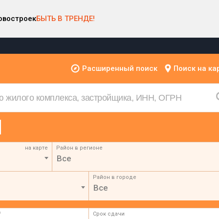
овостроек
БЫТЬ В ТРЕНДЕ!
Расширенный поиск
Поиск на ка
на карте
Район в регионе
Все
Район в городе
Все
²
Срок сдачи