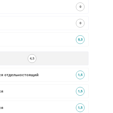
0
0
0,3
4,5
ся отдельностоящий
1,5
ся
1,5
ся
1,5