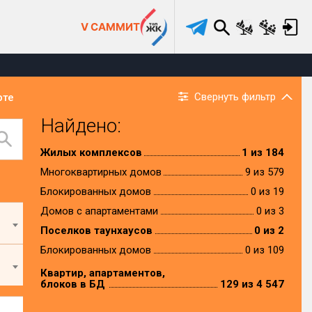
V САММИТ
Свернуть фильтр
рте
Найдено:
Жилых комплексов
1 из 184
Многоквартирных домов
9 из 579
Блокированных домов
0 из 19
Домов с апартаментами
0 из 3
Поселков таунхаусов
0 из 2
Блокированных домов
0 из 109
Квартир, апартаментов,
блоков в БД
129 из 4 547