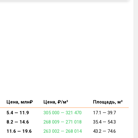
Цена, млн₽
Цена, ₽/м²
Площадь, м²
5.4 —
11.9
305 000 —
321 470
17.1 —
39.7
8.2 —
14.6
268 009 —
271 018
35.4 —
54.3
11.6 —
19.6
263 002 —
268 014
43.2 —
74.6