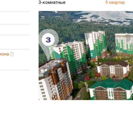
3-комнатные
9 квартир
иона
?