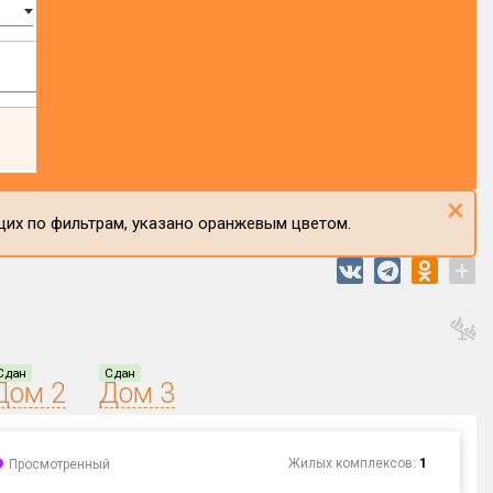
×
щих по фильтрам, указано оранжевым цветом.
+
Сдан
Сдан
Дом 2
Дом 3
Жилых комплексов:
1
Просмотренный