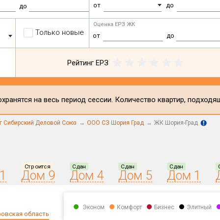
от
до
до
Оценка ЕРЗ ЖК
Только новые
от
до
Рейтинг ЕРЗ
хранятся на весь период сессии. Количество квартир, подходя
г Сибирский Деловой Союз
ООО СЗ Шория Град
ЖК Шория-Град
Строится
Сдан
Сдан
Сдан
1
Дом 9
Дом 4
Дом 5
Дом 1
Эконом
Комфорт
Бизнес
Элитный
овская область