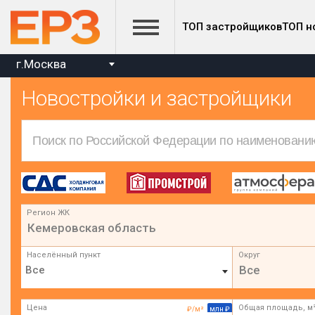
ТОП застройщиков
ТОП н
г.Москва
Новостройки и застройщики
Регион ЖК
Кемеровская область
Населённый пункт
Округ
Все
Цена
Общая площадь, м
₽/м²
млн ₽