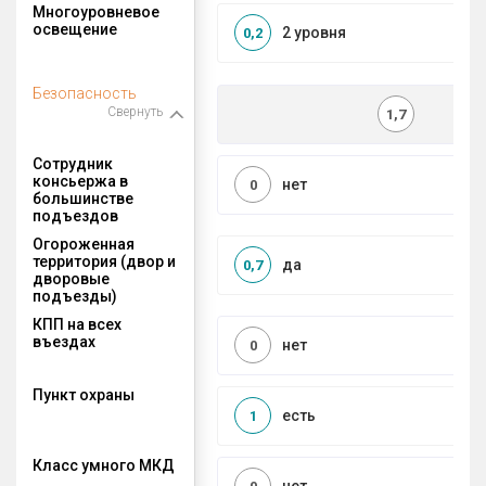
Многоуровневое
освещение
2 уровня
0,2
Безопасность
Свернуть
1,7
Сотрудник
консьержа в
нет
0
большинстве
подъездов
Огороженная
территория (двор и
да
0,7
дворовые
подъезды)
КПП на всех
въездах
нет
0
Пункт охраны
есть
1
Класс умного МКД