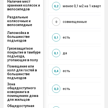
Наличие мест
хранения колясок и
менее 0,1 м2 на 1 квартиру
0,2
велосипедов
Раздельные
колясочные и
совмещенные
0
велосипедные
Лапомойка в
большинстве
есть
0,1
подъездов
Грязезащитное
покрытие в тамбуре
да
0,1
подъезда,
утопающее в полу
Помещение или
холл для гостей в
есть
0,4
большинстве
подъездов
Зона
общедоступного
есть
0,3
коворкинга в
помещениях дома
для жильцов
Общедоступная