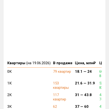
Квартиры
(на 19.06.2026)
В продаже
Цена, млн₽
Цена,
0К
79 квартир
18.1 —
24
608 0
858 9
1К
153
21.6 —
31.9
526 0
квартиры
822 9
2К
117
31 —
43.8
455 4
квартир
746 9
3К
62
37 —
60
477 9