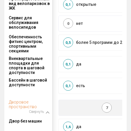
вид велопарковок в
открытые
0,1
ЖК
Сервис для
обслуживания
нет
0
велосипедов
Обеспеченность
фитнес центром,
более 5 программ до 2 км
0,5
спортивными
секциями
Внеквартальные
площадки для
да
0,1
спорта в шаговой
доступности
Бассейн в шаговой
доступности
есть
0,1
Дворовое
пространство
7
Свернуть
Двор без машин
да
1,6