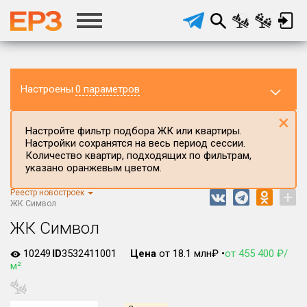
Настроены
0 параметров
×
Настройте фильтр подбора ЖК или квартиры.
Настройки сохранятся на весь период сессии.
Количество квартир, подходящих по фильтрам,
указано оранжевым цветом.
Реестр новостроек
+
Регион ЖК
ЖК Символ
г.Москва
ЖК Символ
Район в регионе
10249
ID
3532411001
Цена
от 18.1 млн₽ •
от 455 400 ₽/
Все
м²
Населённый пункт