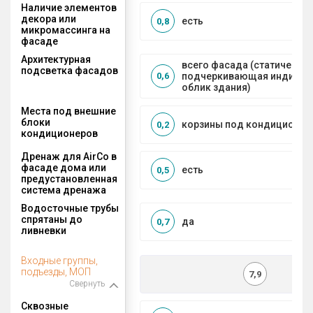
Наличие элементов
декора или
есть
0,8
микромассинга на
фасаде
Архитектурная
всего фасада (статическая
подсветка фасадов
подчеркивающая индивид
0,6
облик здания)
Места под внешние
блоки
корзины под кондиционер
0,2
кондиционеров
Дренаж для AirCo в
фасаде дома или
есть
0,5
предустановленная
система дренажа
Водосточные трубы
спрятаны до
да
0,7
ливневки
Входные группы,
подъезды, МОП
7,9
Свернуть
Сквозные