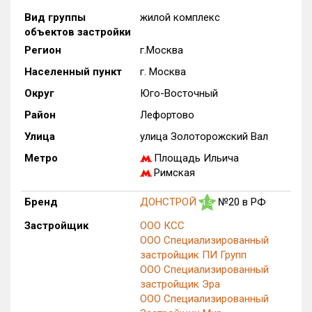
Вид группы
жилой комплекс
Только новые
объектов застройки
Оценка ЕРЗ ЖК
Регион
г.Москва
от
до
Населенный пункт
г. Москва
Округ
Юго-Восточный
с продажами
Район
Лефортово
Улица
улица Золоторожский Вал
Рейтинг ЕРЗ
Метро
Площадь Ильича
Римская
Найдено:
Бренд
ДОНСТРОЙ
№20 в РФ
4.5
Жилых комплексов
1 из 1 402
Застройщик
ООО КСС
Многоквартирных домов
29 из 3 588
ООО Специализированный
Блокированных домов
0 из 23
застройщик ПИ Групп
Домов с апартаментами
0 из 258
ООО Специализированный
застройщик Эра
Поселков таунхаусов
0 из 7
ООО Специализированный
Многоквартирных домов
0 из 2