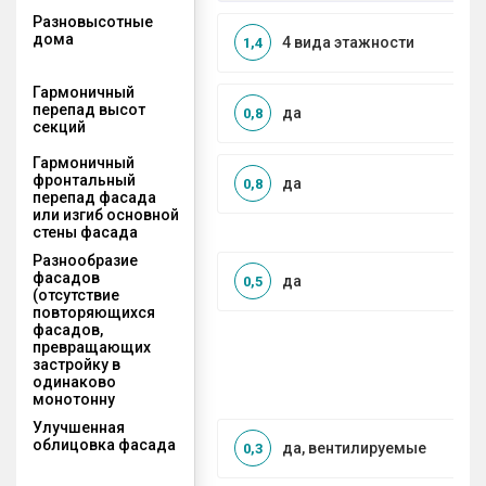
Разновысотные
дома
4 вида этажности
1,4
Гармоничный
перепад высот
да
0,8
секций
Гармоничный
фронтальный
да
0,8
перепад фасада
или изгиб основной
стены фасада
Разнообразие
фасадов
да
0,5
(отсутствие
повторяющихся
фасадов,
превращающих
застройку в
одинаково
монотонну
Улучшенная
облицовка фасада
да, вентилируемые
0,3