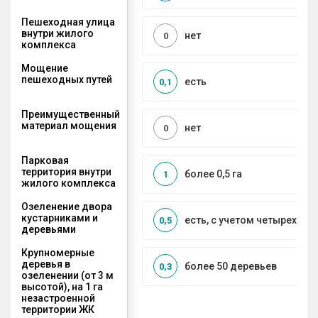
Пешеходная улица
внутри жилого
нет
0
комплекса
Мощение
пешеходных путей
есть
0,1
Преимущественный
материал мощения
нет
0
Парковая
территория внутри
более 0,5 га
1
жилого комплекса
Озеленение двора
кустарниками и
есть, с учетом четырех се
0,5
деревьями
Крупномерные
деревья в
более 50 деревьев
0,3
озеленении (от 3 м
высотой), на 1 га
незастроенной
территории ЖК