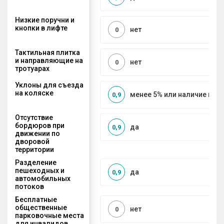
Низкие поручни и
кнопки в лифте
нет
0
Тактильная плитка
и направляющие на
нет
0
тротуарах
Уклоны для съезда
на коляске
менее 5% или наличие по
0,9
Отсутствие
бордюров при
да
0,9
движении по
дворовой
территории
Разделение
пешеходных и
да
0,9
автомобильных
потоков
Бесплатные
общественные
нет
0
парковочные места
для инвалидов