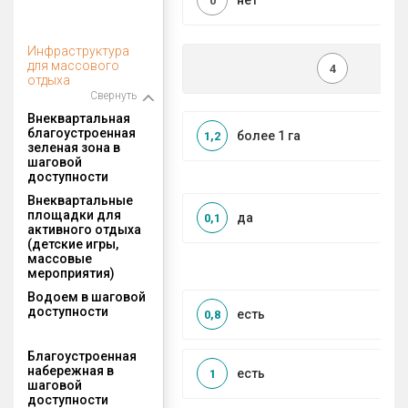
нет
0
Инфраструктура
для массового
4
отдыха
Свернуть
Внеквартальная
благоустроенная
более 1 га
1,2
зеленая зона в
шаговой
доступности
Внеквартальные
площадки для
да
0,1
активного отдыха
(детские игры,
массовые
мероприятия)
Водоем в шаговой
доступности
есть
0,8
Благоустроенная
набережная в
есть
1
шаговой
доступности