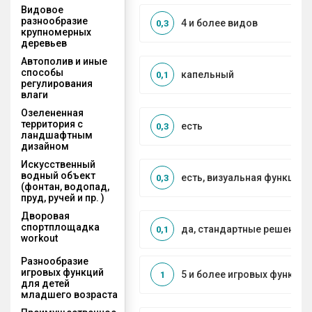
Видовое
разнообразие
4 и более видов
0,3
крупномерных
деревьев
Автополив и иные
способы
капельный
0,1
регулирования
влаги
Озелененная
территория с
есть
0,3
ландшафтным
дизайном
Искусственный
водный объект
есть, визуальная функция
0,3
(фонтан, водопад,
пруд, ручей и пр. )
Дворовая
спортплощадка
да, стандартные решения
0,1
workout
Разнообразие
игровых функций
5 и более игровых функций
1
для детей
младшего возраста