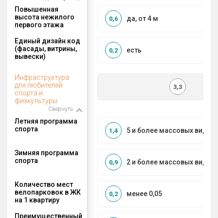
Повышенная
высота нежилого
да, от 4 м
0,6
первого этажа
Единый дизайн код
(фасады, витрины,
есть
0,2
вывески)
Инфраструктура
для любителей
3,3
спорта и
физкультуры
Свернуть
Летняя программа
спорта
5 и более массовых видов
1,4
Зимняя программа
спорта
2 и более массовых видов
0,9
Количество мест
велопарковок в ЖК
менее 0,05
0,2
на 1 квартиру
Преимущественный