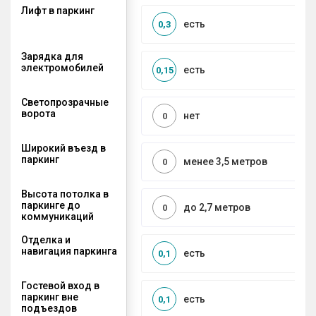
Лифт в паркинг
есть
0,3
Зарядка для
электромобилей
есть
0,15
Светопрозрачные
ворота
нет
0
Широкий въезд в
паркинг
менее 3,5 метров
0
Высота потолка в
паркинге до
до 2,7 метров
0
коммуникаций
Отделка и
навигация паркинга
есть
0,1
Гостевой вход в
паркинг вне
есть
0,1
подъездов