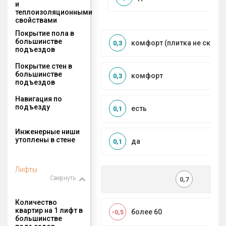
и
теплоизоляционными
свойствами
Покрытие пола в
большинстве
комфорт (плитка не сколь
0,3
подъездов
Покрытие стен в
большинстве
комфорт
0,3
подъездов
Навигация по
подъезду
есть
0,1
Инженерные ниши
утоплены в стене
да
0,1
Лифты
Свернуть
0,7
Количество
квартир на 1 лифт в
более 60
-0,5
большинстве