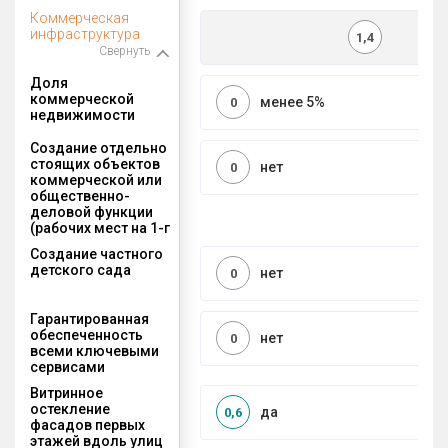
Коммерческая
инфраструктура
1,4
Свернуть
Доля
коммерческой
менее 5%
0
недвижимости
Создание отдельно
стоящих объектов
нет
0
коммерческой или
общественно-
деловой функции
(рабочих мест на 1-г
Создание частного
детского сада
нет
0
Гарантированная
обеспеченность
нет
0
всеми ключевыми
сервисами
Витринное
остекление
да
0,6
фасадов первых
этажей вдоль улиц