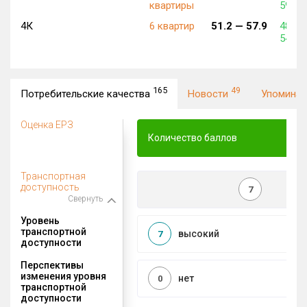
квартиры
590 0
4К
6 квартир
51.2 —
57.9
481 5
547 2
165
49
Потребительские качества
Новости
Упомина
Оценка ЕРЗ
Количество баллов
Транспортная
доступность
7
Свернуть
Уровень
транспортной
высокий
7
доступности
Перспективы
изменения уровня
нет
0
транспортной
доступности