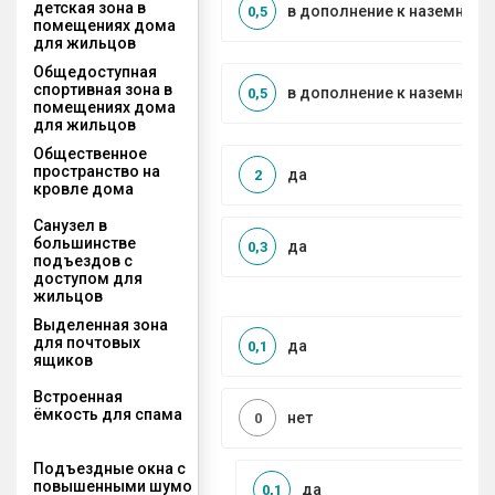
детская зона в
в дополнение к наземной
0,5
помещениях дома
для жильцов
Общедоступная
спортивная зона в
в дополнение к наземной
0,5
помещениях дома
для жильцов
Общественное
пространство на
да
2
кровле дома
Санузел в
большинстве
да
0,3
подъездов с
доступом для
жильцов
Выделенная зона
для почтовых
да
0,1
ящиков
Встроенная
ёмкость для спама
нет
0
Подъездные окна с
повышенными шумо
да
0,1