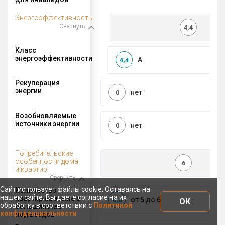
Энергоэффективность
Свернуть
4,4
Класс
энергоэффективности
A
4,4
Рекуперация
энергии
нет
0
Возобновляемые
источники энергии
нет
0
Потребительские
особенности дома
6
и квартир
Свернуть
Сайт использует файлы cookie. Оставаясь на
Количество
нашем сайте, Вы даете согласие на их
квартир на этаже в
от 5 до 6
0,8
ОК
обработку в соответствии с
Политикой
большинстве
конфиденциальности
подъездов