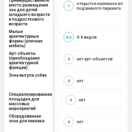
Преимущественное
открытое наземное или на
место размещения
1
подземного паркинга
зон для детей
младшего возраста
и подросткового
возраста
Малые
архитектурные
4-6 видов
0,2
формы (уличная
мебель)
Арт-объекты
(преобладание
нет арт-объектов
0
архитектурной
функции)
Зона выгула собак
нет
0
Специализированная
площадка для
нет
0
массовых
мероприятий
Оборудованная
зона для пикника
нет
0