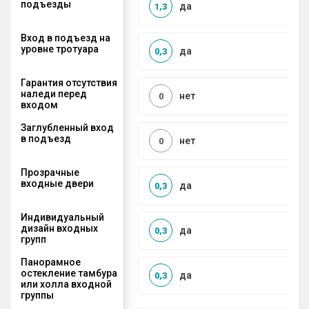
подъезды
да
1,3
Вход в подъезд на
уровне тротуара
да
0,3
Гарантия отсутствия
наледи перед
нет
0
входом
Заглубленный вход
в подъезд
нет
0
Прозрачные
входные двери
да
0,3
Индивидуальный
дизайн входных
да
0,3
групп
Панорамное
остекление тамбура
да
0,3
или холла входной
группы