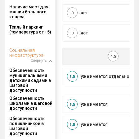
Наличие мест для
машин большого
нет
0
класса
Теплый паркинг
(температура от +5)
нет
0
Социальная
инфраструктура
4,5
Свернуть
Обеспеченность
муниципальными
уже имеется отдельносто
1,5
детскими садами в
шаговой
доступности
Обеспеченность
школами в шаговой
уже имеется
1,5
доступности
Обеспеченность
поликлиникой в
уже имеется
1,5
шаговой
доступности