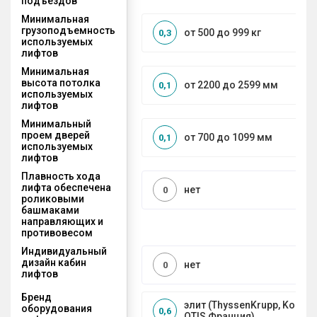
подъездов
Минимальная
грузоподъемность
от 500 до 999 кг
0,3
используемых
лифтов
Минимальная
высота потолка
от 2200 до 2599 мм
0,1
используемых
лифтов
Минимальный
проем дверей
от 700 до 1099 мм
0,1
используемых
лифтов
Плавность хода
лифта обеспечена
нет
0
роликовыми
башмаками
направляющих и
противовесом
Индивидуальный
дизайн кабин
нет
0
лифтов
Бренд
элит (ThyssenKrupp, Kone, S
оборудования
0,6
OTIS Франция)