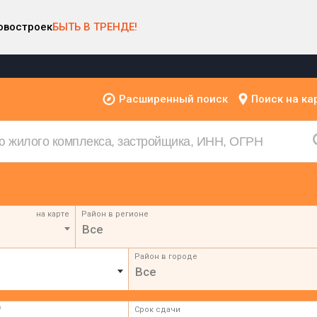
овостроек
БЫТЬ В ТРЕНДЕ!
Расширенный поиск
Поиск на ка
на карте
Район в регионе
Все
Район в городе
Все
²
Срок сдачи