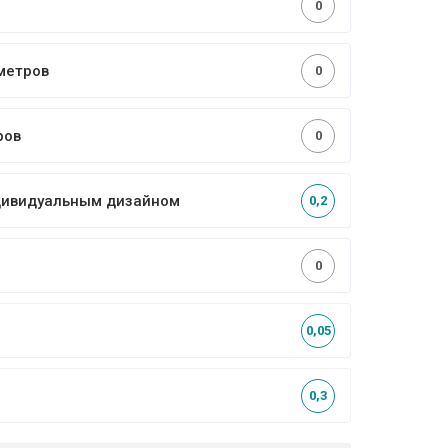
0
метров
0
ров
0
ндивидуальным дизайном
0,2
0
0,05
0,3