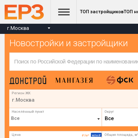
ТОП застройщиков
ТОП н
г.Москва
Новостройки и застройщики
Регион ЖК
г.Москва
Населённый пункт
Округ
Все
Цена
Общая площадь, м
₽/м²
млн ₽