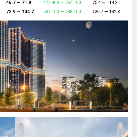
46.7 —
71.9
477 900 —
764 100
75.4 —
114.2
72.9 —
104.7
584 100 —
788 100
120.7 —
132.8