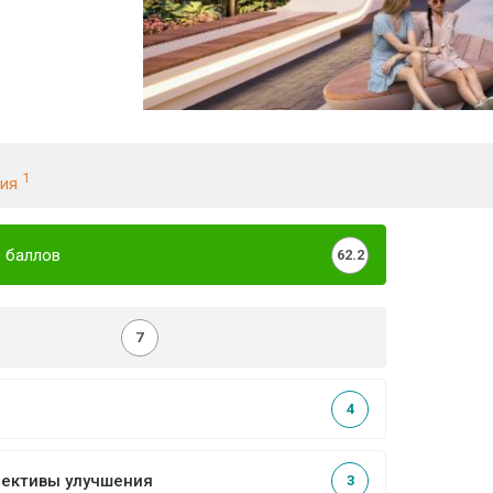
1
ния
 баллов
62.2
7
4
пективы улучшения
3