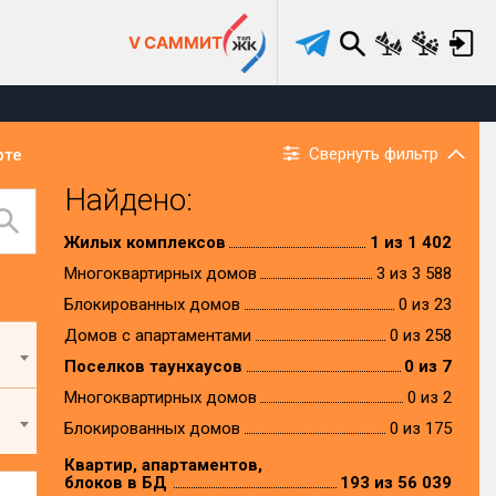
V САММИТ
Свернуть фильтр
рте
Найдено:
Жилых комплексов
1 из 1 402
Многоквартирных домов
3 из 3 588
Блокированных домов
0 из 23
Домов с апартаментами
0 из 258
Поселков таунхаусов
0 из 7
Многоквартирных домов
0 из 2
Блокированных домов
0 из 175
Квартир, апартаментов,
блоков в БД
193 из 56 039