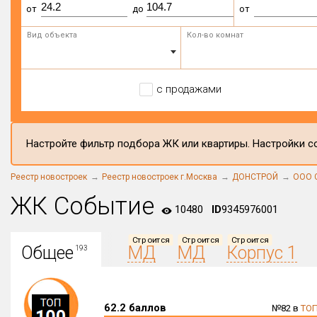
от
до
от
Вид объекта
Кол-во комнат
с продажами
Настройте фильтр подбора ЖК или квартиры. Настройки со
Реестр новостроек
Реестр новостроек г.Москва
ДОНСТРОЙ
ООО С
ЖК Событие
10480
ID
9345976001
Строится
Строится
Строится
Общее
МД
МД
Корпус 1
193
62.2 баллов
№82 в
ТОП