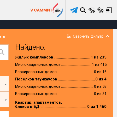
V САММИТ
Свернуть фильтр
рте
Найдено:
Жилых комплексов
1 из 235
Многоквартирных домов
1 из 415
Блокированных домов
0 из 16
Поселков таунхаусов
0 из 4
Многоквартирных домов
0 из 53
Блокированных домов
0 из 31
Квартир, апартаментов,
блоков в БД
0 из 1 460