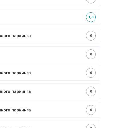
1,5
много паркинга
0
0
много паркинга
0
много паркинга
0
много паркинга
0