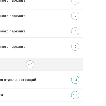
много паркинга
0
много паркинга
0
много паркинга
0
много паркинга
0
4,5
ся отдельностоящий
1,5
ся
1,5