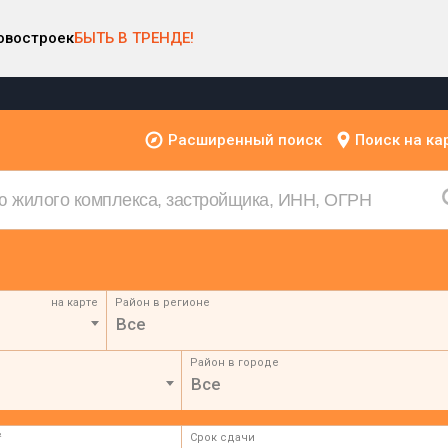
овостроек
БЫТЬ В ТРЕНДЕ!
Расширенный поиск
Поиск на ка
на карте
Район в регионе
Все
Район в городе
Все
²
Срок сдачи