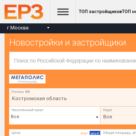
ТОП застройщиков
ТОП н
г.Москва
Новостройки и застройщики
Регион ЖК
Костромская область
Населённый пункт
Округ
Все
Цена
Общая площадь, м
₽/м²
млн ₽