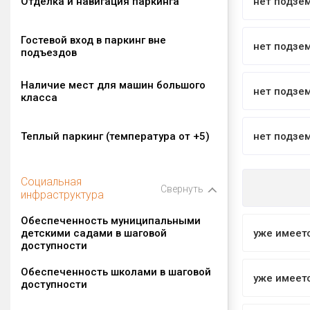
Отделка и навигация паркинга
нет подзе
Гостевой вход в паркинг вне
нет подзе
подъездов
Наличие мест для машин большого
нет подзе
класса
Теплый паркинг (температура от +5)
нет подзе
Социальная
Свернуть
инфраструктура
Обеспеченность муниципальными
детскими садами в шаговой
уже имеет
доступности
Обеспеченность школами в шаговой
уже имеет
доступности