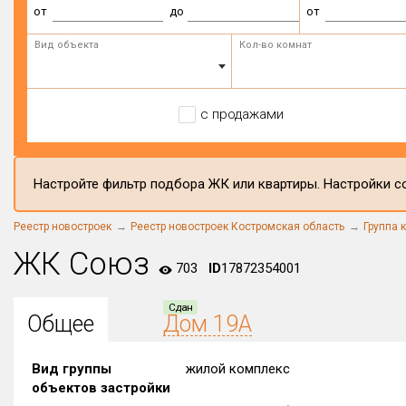
от
до
от
Вид объекта
Кол-во комнат
с продажами
Настройте фильтр подбора ЖК или квартиры. Настройки со
Реестр новостроек
Реестр новостроек Костромская область
Группа 
ЖК Союз
703
ID
17872354001
Сдан
Общее
Дом 19А
Вид группы
жилой комплекс
объектов застройки