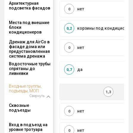
Архитектурная
подсветка фасадов
нет
0
Места под внешние
блоки
корзины под кондиционер
0,2
кондиционеров
Дренаж для AirCo в
фасаде дома или
нет
0
предустановленная
система дренажа
Водосточные трубы
спрятаны до
да
0,7
ливневки
Входные группы,
подъезды, МОП
1,3
Свернуть
Сквозные
подъезды
нет
0
Вход в подъезд на
уровне тротуара
нет
0