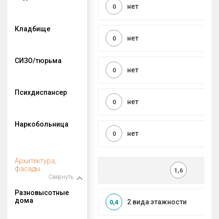
нет
0
Кладбище
нет
0
СИЗО/тюрьма
нет
0
Психдиспансер
нет
0
Наркобольница
нет
0
Архитектура,
фасады
1,6
Свернуть
Разновысотные
дома
2 вида этажности
0,4