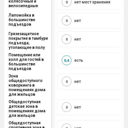
колясочные и
нет мест хранения
0
велосипедные
Лапомойка в
большинстве
нет
0
подъездов
Грязезащитное
покрытие в тамбуре
нет
0
подъезда,
утопающее в полу
Помещение или
холл для гостей в
есть
0,4
большинстве
подъездов
Зона
общедоступного
нет
0
коворкинга в
помещениях дома
для жильцов
Общедоступная
детская зона в
нет
0
помещениях дома
для жильцов
Общедоступная
спортивная зона в