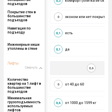
комфорт (плитка не сколь
0,3
подъездов
Покрытие стен в
большинстве
эконом или нет покрытия
0
подъездов
Навигация по
подъезду
есть
0,1
Инженерные ниши
утоплены в стене
да
0,1
Лифты
Свернуть
0,6
Количество
квартир на 1 лифт в
от 40 до 60
0
большинстве
подъездов
Минимальная
грузоподъемность
от 1000 до 1599 кг
0,6
используемых
лифтов