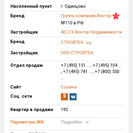
Населенный пункт
г. Одинцово
Только новые
Бренд
Группа компаний Вектор
1.5
Оценка ЕРЗ ЖК
№110 в РФ
от
до
Застройщик
АО СЗ Вектор Недвижимости
Бренд
СТРОЙТЕК
н/р
с продажами
Застройщик
ООО СТРОЙТЕК
Рейтинг ЕРЗ
Отдел продаж
+7 (495) 151 ... , +7 (495) 104 ...
, +7 (495) 741 ... , +7 (800) 550
Найдено:
...
Сайт
Ссылка
Жилых комплексов
1 из 906
Соц. сети
Многоквартирных домов
4 из 4 329
Блокированных домов
0 из 481
Квартир в продаже
192
Домов с апартаментами
0 из 34
Параметры ЖК
Подробно
Поселков таунхаусов
0 из 26
Многоквартирных домов
0 из 55