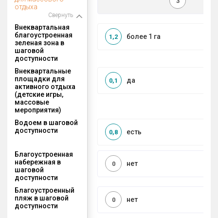
3
отдыха
Свернуть
Внеквартальная
благоустроенная
более 1 га
1,2
зеленая зона в
шаговой
доступности
Внеквартальные
площадки для
да
0,1
активного отдыха
(детские игры,
массовые
мероприятия)
Водоем в шаговой
доступности
есть
0,8
Благоустроенная
набережная в
нет
0
шаговой
доступности
Благоустроенный
пляж в шаговой
нет
0
доступности