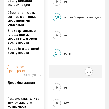
обслуживания
нет
0
велосипедов
Обеспеченность
фитнес центром,
более 5 программ до 2 км
0,5
спортивными
секциями
Внеквартальные
площадки для
нет
0
спорта в шаговой
доступности
Бассейн в шаговой
доступности
есть
0,1
Дворовое
пространство
2,7
Свернуть
Двор без машин
нет
0
Пешеходная улица
внутри жилого
нет
0
комплекса