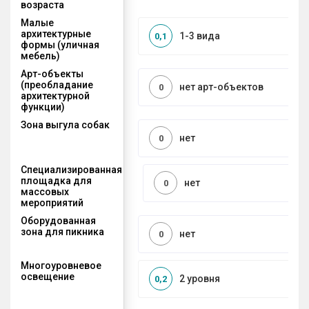
возраста
Малые
архитектурные
1-3 вида
0,1
формы (уличная
мебель)
Арт-объекты
(преобладание
нет арт-объектов
0
архитектурной
функции)
Зона выгула собак
нет
0
Специализированная
площадка для
нет
0
массовых
мероприятий
Оборудованная
зона для пикника
нет
0
Многоуровневое
освещение
2 уровня
0,2