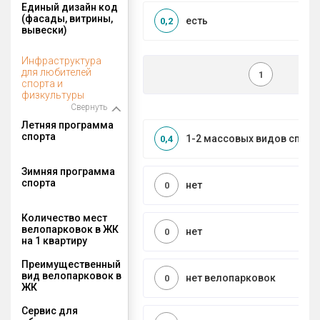
Единый дизайн код
(фасады, витрины,
есть
0,2
вывески)
Инфраструктура
для любителей
1
спорта и
физкультуры
Свернуть
Летняя программа
спорта
1-2 массовых видов спорт
0,4
Зимняя программа
спорта
нет
0
Количество мест
велопарковок в ЖК
нет
0
на 1 квартиру
Преимущественный
вид велопарковок в
нет велопарковок
0
ЖК
Сервис для