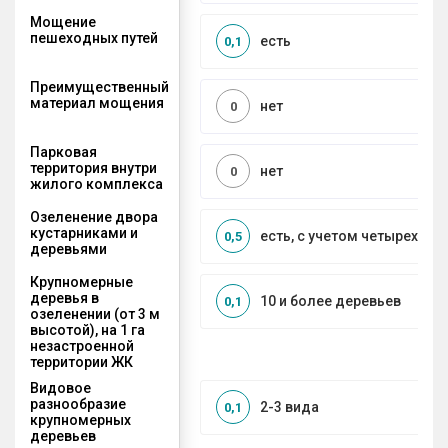
Мощение
пешеходных путей
есть
0,1
Преимущественный
материал мощения
нет
0
Парковая
территория внутри
нет
0
жилого комплекса
Озеленение двора
кустарниками и
есть, с учетом четырех се
0,5
деревьями
Крупномерные
деревья в
10 и более деревьев
0,1
озеленении (от 3 м
высотой), на 1 га
незастроенной
территории ЖК
Видовое
разнообразие
2-3 вида
0,1
крупномерных
деревьев