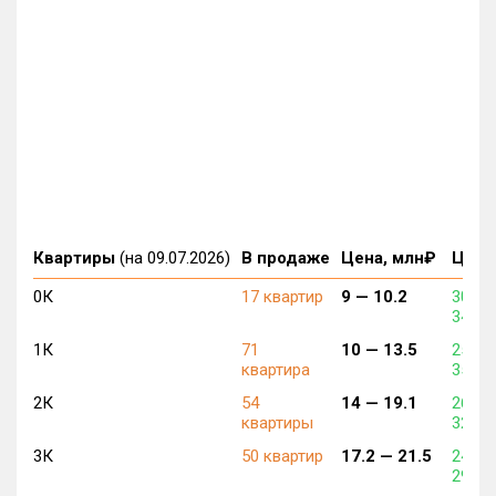
Квартиры
(на 09.07.2026)
В продаже
Цена, млн₽
Цена,
0К
17 квартир
9 —
10.2
308 7
347 1
1К
71
10 —
13.5
255 8
квартира
359 1
2К
54
14 —
19.1
260 7
квартиры
326 2
3К
50 квартир
17.2 —
21.5
246 4
296 3