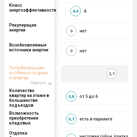
Класс
энергоэффективности
A
4,4
Рекуперация
энергии
нет
0
Возобновляемые
источники энергии
нет
0
Потребительские
особенности дома
3,7
и квартир
Свернуть
Количество
квартир на этаже в
от 5 до 6
0,8
большинстве
подъездов
Возможность
приобретения
есть в паркинге
0,7
кладовых
Отделка
чистовая (обои, плитка, по