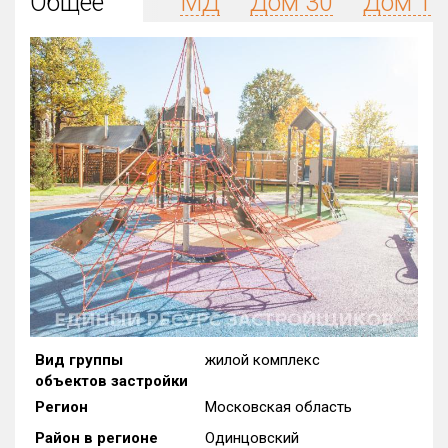
Общее
МД
Дом 30
Дом 13
Округ
Все
Район в городе
Все
Цена
₽/м²
млн ₽
от
до
Общая площадь, м²
от
до
Срок сдачи
от
до
Вид объекта
Вид группы
жилой комплекс
объектов застройки
Кол-во комнат
Регион
Московская область
Район в регионе
Одинцовский