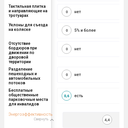
Тактильная плитка
и направляющие на
нет
0
тротуарах
Уклоны для съезда
на коляске
5% и более
0
Отсутствие
бордюров при
нет
0
движении по
дворовой
территории
Разделение
пешеходных и
нет
0
автомобильных
потоков
Бесплатные
общественные
есть
0,6
парковочные места
для инвалидов
Энергоэффективность
Свернуть
4,4