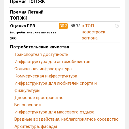
Премия ТОП ЖК
Блокированных домов
0 из 633
Премия Летний
Квартир, апартаментов,
ТОП ЖК
блоков в БД
192 из 41 697
Оценка ЕРЗ
30.3
№ 73
в ТОП
?
новостроек
(потребительские качества
региона
ЖК)
Потребительские качества
Транспортная доступность
Инфраструктура для автомобилистов
Социальная инфраструктура
Коммерческая инфраструктура
Инфраструктура для любителей спорта и
физкультуры
Дворовое пространство
Безопасность
Инфраструктура для массового отдыха
Вредные воздействия, неблагоприятное соседство
Архитектура, фасады