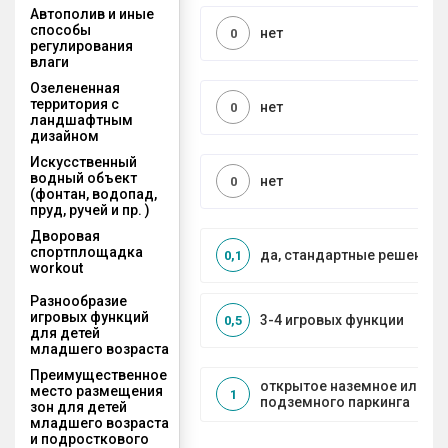
Автополив и иные
способы
нет
0
регулирования
влаги
Озелененная
территория с
нет
0
ландшафтным
дизайном
Искусственный
водный объект
нет
0
(фонтан, водопад,
пруд, ручей и пр. )
Дворовая
спортплощадка
да, стандартные решения
0,1
workout
Разнообразие
игровых функций
3-4 игровых функции
0,5
для детей
младшего возраста
Преимущественное
открытое наземное или на
место размещения
1
подземного паркинга
зон для детей
младшего возраста
и подросткового