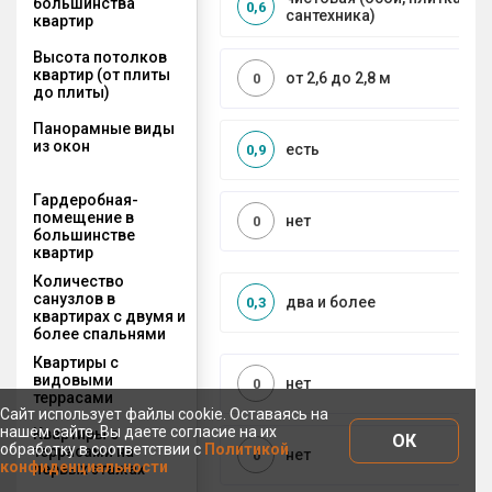
большинства
0,6
сантехника)
квартир
Высота потолков
квартир (от плиты
от 2,6 до 2,8 м
0
до плиты)
Панорамные виды
из окон
есть
0,9
Гардеробная-
помещение в
нет
0
большинстве
квартир
Количество
санузлов в
два и более
0,3
квартирах с двумя и
более спальнями
Квартиры с
видовыми
нет
0
террасами
Сайт использует файлы cookie. Оставаясь на
нашем сайте, Вы даете согласие на их
Квартиры с
ОК
обработку в соответствии с
Политикой
террасами на
нет
0
конфиденциальности
первых этажах