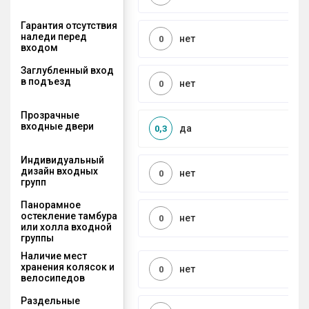
Гарантия отсутствия
наледи перед
нет
0
входом
Заглубленный вход
в подъезд
нет
0
Прозрачные
входные двери
да
0,3
Индивидуальный
дизайн входных
нет
0
групп
Панорамное
остекление тамбура
нет
0
или холла входной
группы
Наличие мест
хранения колясок и
нет
0
велосипедов
Раздельные