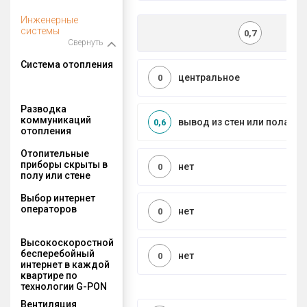
Инженерные
системы
0,7
Свернуть
Система отопления
центральное
0
Разводка
коммуникаций
вывод из стен или пола
0,6
отопления
Отопительные
приборы скрыты в
нет
0
полу или стене
Выбор интернет
операторов
нет
0
Высокоскоростной
бесперебойный
нет
0
интернет в каждой
квартире по
технологии G-PON
Вентиляция