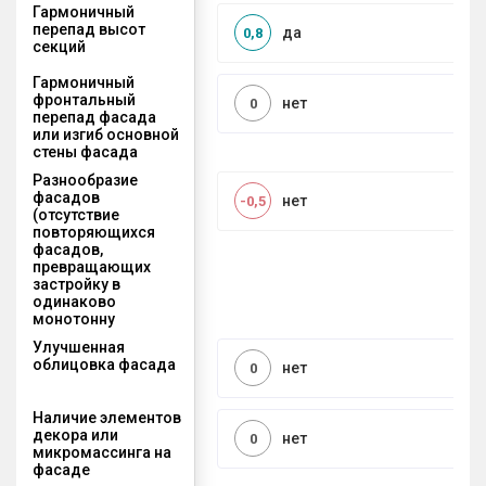
Гармоничный
перепад высот
да
0,8
секций
Гармоничный
фронтальный
нет
0
перепад фасада
или изгиб основной
стены фасада
Разнообразие
фасадов
нет
-0,5
(отсутствие
повторяющихся
фасадов,
превращающих
застройку в
одинаково
монотонну
Улучшенная
облицовка фасада
нет
0
Наличие элементов
декора или
нет
0
микромассинга на
фасаде