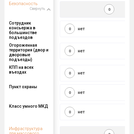
Безопасность
Свернуть
0
Сотрудник
консьержа в
нет
0
большинстве
подъездов
Огороженная
территория (двор и
нет
0
дворовые
подъезды)
КПП на всех
въездах
нет
0
Пункт охраны
нет
0
Класс умного МКД
нет
0
Инфраструктура
для массового