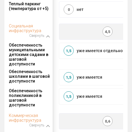
Теплый паркинг
(температура от +5)
нет
0
Социальная
инфраструктура
4,5
Свернуть
Обеспеченность
муниципальными
уже имеется отдельносто
1,5
детскими садами в
шаговой
доступности
Обеспеченность
школами в шаговой
уже имеется
1,5
доступности
Обеспеченность
поликлиникой в
уже имеется
1,5
шаговой
доступности
Коммерческая
инфраструктура
0,6
Свернуть