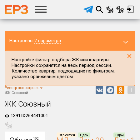
Настроены
2 параметра
×
Настройте фильтр подбора ЖК или квартиры.
Настройки сохранятся на весь период сессии.
Количество квартир, подходящих по фильтрам,
указано оранжевым цветом.
Реестр новостроек
+
Регион ЖК
ЖК Союзный
Московская область
ЖК Союзный
Район в регионе
1391
ID
264441001
Все
Населённый пункт
Строится
Сдан
Сдан
192