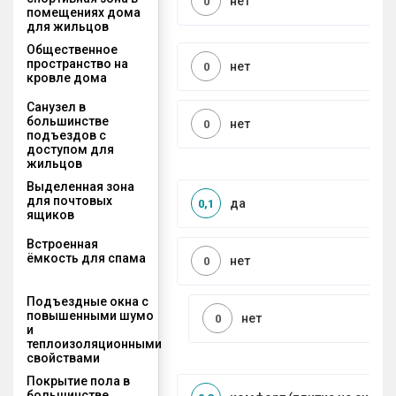
нет
0
помещениях дома
для жильцов
Общественное
пространство на
нет
0
кровле дома
Санузел в
большинстве
нет
0
подъездов с
доступом для
жильцов
Выделенная зона
для почтовых
да
0,1
ящиков
Встроенная
ёмкость для спама
нет
0
Подъездные окна с
повышенными шумо
нет
0
и
теплоизоляционными
свойствами
Покрытие пола в
большинстве