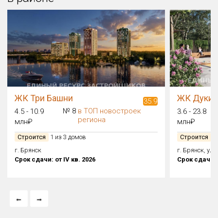
ЖК Три Башни
ЖК Дуки 
35.9
№ 8
в ТОП новостроек
4.5 - 10.9
3.6 - 23.8
региона
млн₽
млн₽
Строится
1 из 3 домов
Строится
1 
г. Брянск
г. Брянск, ул.
Срок сдачи: от IV кв. 2026
Срок сдачи: о