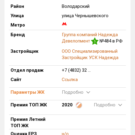
Район
Володарский
Только новые
Улица
улица Чернышевского
Оценка ЕРЗ ЖК
Метро
от
до
Бренд
Группа компаний Надежда
Девелопмент
№484 в РФ
5
с продажами
Застройщик
ООО Специализированный
Застройщик УСК Надежда
Рейтинг ЕРЗ
Отдел продаж
+7 (4832) 32 ...
Найдено:
Сайт
Ссылка
Жилых комплексов
205 из 205
Параметры ЖК
Подробно
Многоквартирных домов
522 из 522
Премия ТОП ЖК
2020
Подробно
Блокированных домов
8 из 8
Поселков таунхаусов
1 из 1
Премия Летний
Блокированных домов
10 из 10
ТОП ЖК
Оценка ЕРЗ
н/о
Квартир, апартаментов,