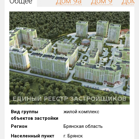
Общее
Дом 9а
Дом 9
Дом 
Округ
Все
Район в городе
Все
Цена
₽/м²
млн ₽
от
до
Общая площадь, м²
от
до
Срок сдачи
от
до
Вид объекта
Вид группы
жилой комплекс
объектов застройки
Кол-во комнат
Регион
Брянская область
Населенный пункт
г. Брянск