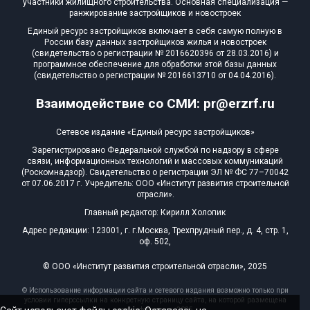
участники жилищного строительства. Основная специализация —
ранжирование застройщиков и новостроек
Единый ресурс застройщиков включает в себя самую полную в
России базу данных застройщиков жилья и новостроек
(свидетельство о регистрации № 2016620396 от 28.03.2016) и
программное обеспечение для обработки этой базы данных
(свидетельство о регистрации № 2016613710 от 04.04.2016).
Взаимодействие со СМИ: pr@erzrf.ru
Сетевое издание «Единый ресурс застройщиков»
Зарегистрировано Федеральной службой по надзору в сфере
связи, информационных технологий и массовых коммуникаций
(Роскомнадзор). Свидетельство о регистрации ЭЛ № ФС 77–70042
от 07.06.2017 г. Учредитель: ООО «Институт развития строительной
отрасли».
Главный редактор: Кирилл Холопик
Адрес редакции: 123001, г. г.Москва, Трехпрудный пер., д. 4, стр. 1,
оф. 502,
© ООО «Институт развития строительной отрасли», 2025
© Использование информации сайта и сетевого издания возможно только при
условии гиперссылки на конкретную страницу сайта, на которой размещена
эта информация, 2025