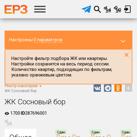
Настроены
0 параметров
×
Настройте фильтр подбора ЖК или квартиры.
Настройки сохранятся на весь период сессии.
Количество квартир, подходящих по фильтрам,
указано оранжевым цветом.
Реестр новостроек
+
Регион ЖК
ЖК Сосновый бор
Брянская область
ЖК Сосновый бор
Район в регионе
1700
ID
287696001
Все
Населённый пункт
Сдан
Сдан
Сдан