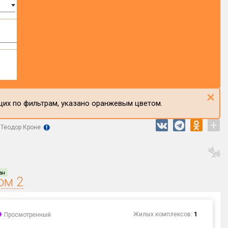
×
щих по фильтрам, указано оранжевым цветом.
+
Теодор Кроне
ан
ом 2
Жилых комплексов:
1
Просмотренный