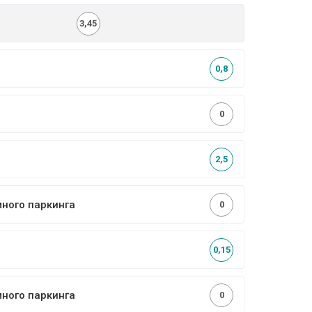
3,45
0,8
0
2,5
много паркинга
0
0,15
много паркинга
0