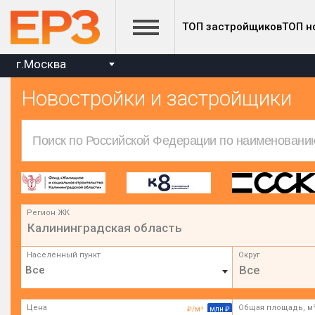
ТОП застройщиков
ТОП н
г.Москва
Новостройки и застройщики
Регион ЖК
Калининградская область
Населённый пункт
Округ
Все
Цена
Общая площадь, м
₽/м²
млн ₽