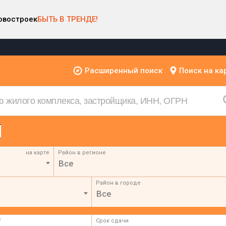
овостроек
БЫТЬ В ТРЕНДЕ!
Расширенный поиск
Поиск на ка
на карте
Район в регионе
Все
Район в городе
Все
²
Срок сдачи