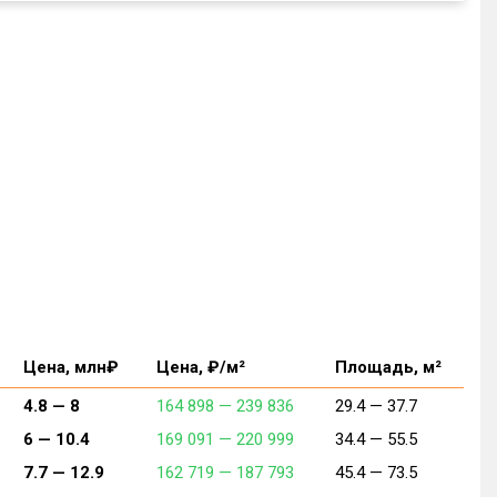
Цена, млн₽
Цена, ₽/м²
Площадь, м²
4.8 —
8
164 898 —
239 836
29.4 —
37.7
6 —
10.4
169 091 —
220 999
34.4 —
55.5
7.7 —
12.9
162 719 —
187 793
45.4 —
73.5