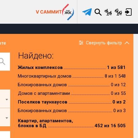
V САММИТ
Свернуть фильтр
рте
Найдено:
Жилых комплексов
1 из 581
Многоквартирных домов
8 из 1 548
Блокированных домов
0 из 12
Домов с апартаментами
0 из 55
Поселков таунхаусов
0 из 2
Блокированных домов
0 из 3
Квартир, апартаментов,
блоков в БД
452 из 16 505