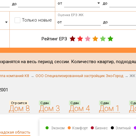
от
до
до
Оценка ЕРЗ ЖК
Только новые
от
до
Рейтинг ЕРЗ
хранятся на весь период сессии. Количество квартир, подходя
ппа компаний К8
ООО Специализированный застройщик Эко-Город
ЖК 
2001
Строится
Сдан
Сдан
Сдан
Сд
Дом 8
Дом 3
Дом 4
Дом 1
Д
Эконом
Комфорт
Бизнес
Элитный
радская область