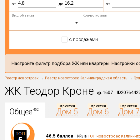
от
до
от
Вид объекта
Кол-во комнат
с продажами
Настройте фильтр подбора ЖК или квартиры. Настройки со
Реестр новостроек
Реестр новостроек Калининградская область
Гру
ЖК Теодор Кроне
1607
ID
2076442
Строится
Строится
Строится
Общее
Дом 5
Дом 6
Дом 7
452
46.5 баллов
№3 в
ТОП новостроек Калининг