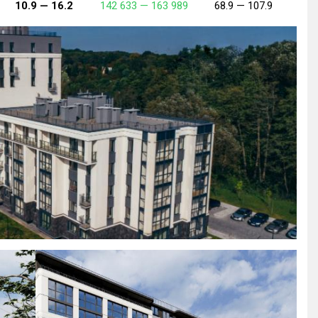
10.9 —
16.2
142 633 —
163 989
68.9 —
107.9