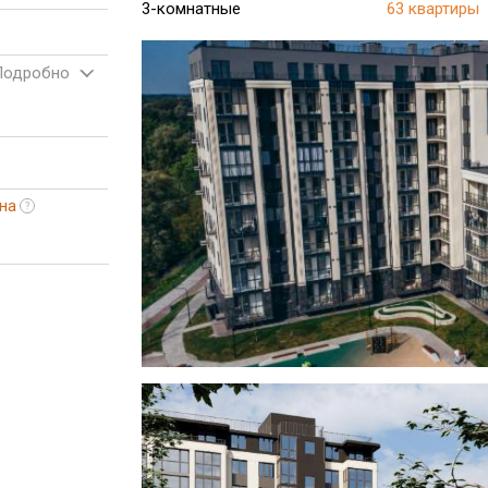
3-комнатные
63 квартиры
Подробно
на
?