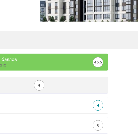
 баллов
46.5
ено
4
4
0