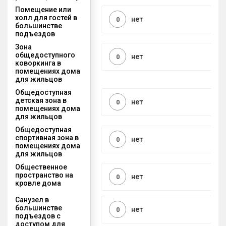
Помещение или
холл для гостей в
нет
0
большинстве
подъездов
Зона
общедоступного
нет
0
коворкинга в
помещениях дома
для жильцов
Общедоступная
детская зона в
нет
0
помещениях дома
для жильцов
Общедоступная
спортивная зона в
нет
0
помещениях дома
для жильцов
Общественное
пространство на
нет
0
кровле дома
Санузел в
большинстве
нет
0
подъездов с
доступом для