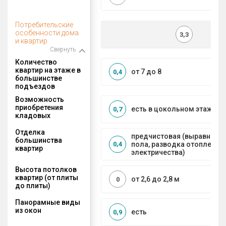
Потребительские
особенности дома
3,3
и квартир
Свернуть
Количество
квартир на этаже в
от 7 до 8
0,4
большинстве
подъездов
Возможность
приобретения
есть в цокольном этаже
0,7
кладовых
Отделка
предчистовая (выравниван
большинства
пола, разводка отопления 
0,4
квартир
электричества)
Высота потолков
квартир (от плиты
от 2,6 до 2,8 м
0
до плиты)
Панорамные виды
из окон
есть
0,9