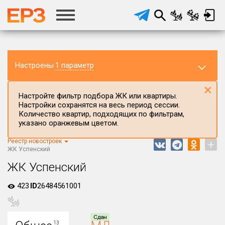
Настроены
1 параметр
×
Настройте фильтр подбора ЖК или квартиры.
Настройки сохранятся на весь период сессии.
Количество квартир, подходящих по фильтрам,
указано оранжевым цветом.
Реестр новостроек
+
Регион ЖК
ЖК Успенский
Ивановская область
ЖК Успенский
Район в регионе
423
ID
26484561001
Все
Населённый пункт
Сдан
13