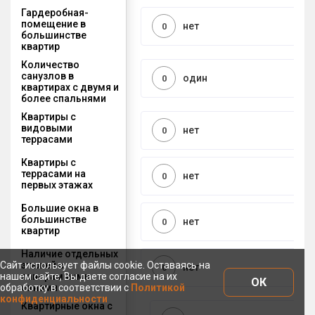
Гардеробная-
помещение в
нет
0
большинстве
квартир
Количество
санузлов в
один
0
квартирах с двумя и
более спальнями
Квартиры с
видовыми
нет
0
террасами
Квартиры с
террасами на
нет
0
первых этажах
Большие окна в
большинстве
нет
0
квартир
Наличие отдельных
этажей с
Сайт использует файлы cookie. Оставаясь на
нет
0
панорамными
нашем сайте, Вы даете согласие на их
ОК
окнами
обработку в соответствии с
Политикой
конфиденциальности
Квартирные окна с