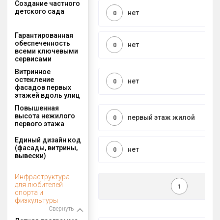
Создание частного
детского сада
нет
0
Гарантированная
обеспеченность
нет
0
всеми ключевыми
сервисами
Витринное
остекление
нет
0
фасадов первых
этажей вдоль улиц
Повышенная
высота нежилого
первый этаж жилой
0
первого этажа
Единый дизайн код
(фасады, витрины,
нет
0
вывески)
Инфраструктура
для любителей
1
спорта и
физкультуры
Свернуть