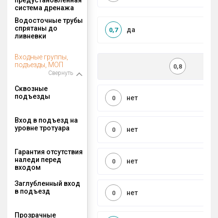
система дренажа
Водосточные трубы
спрятаны до
да
0,7
ливневки
Входные группы,
подъезды, МОП
0,8
Свернуть
Сквозные
подъезды
нет
0
Вход в подъезд на
уровне тротуара
нет
0
Гарантия отсутствия
наледи перед
нет
0
входом
Заглубленный вход
в подъезд
нет
0
Прозрачные