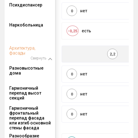
Психдиспансер
нет
0
Наркобольница
есть
-0,25
Архитектура,
фасады
2,2
Свернуть
Разновысотные
дома
нет
0
Гармоничный
перепад высот
нет
0
секций
Гармоничный
фронтальный
нет
0
перепад фасада
или изгиб основной
стены фасада
Разнообразие