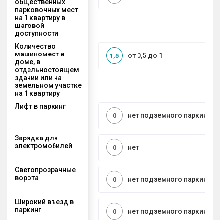
общественных
парковочных мест
на 1 квартиру в
шаговой
доступности
Количество
машиномест в
от 0,5 до 1
1,5
доме, в
отдельностоящем
здании или на
земельном участке
на 1 квартиру
Лифт в паркинг
нет подземного паркинга
0
Зарядка для
электромобилей
нет
0
Светопрозрачные
ворота
нет подземного паркинга
0
Широкий въезд в
паркинг
нет подземного паркинга
0