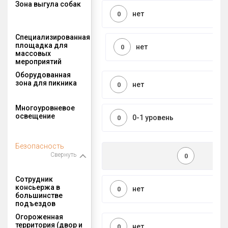
Зона выгула собак
нет
0
Специализированная
площадка для
нет
0
массовых
мероприятий
Оборудованная
зона для пикника
нет
0
Многоуровневое
освещение
0-1 уровень
0
Безопасность
Свернуть
0
Сотрудник
консьержа в
нет
0
большинстве
подъездов
Огороженная
территория (двор и
нет
0