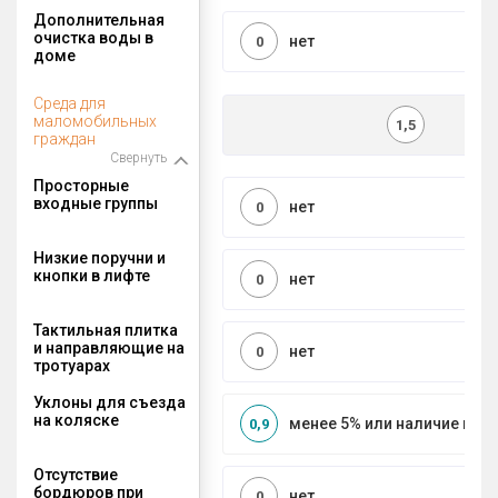
Дополнительная
очистка воды в
нет
0
доме
Среда для
маломобильных
1,5
граждан
Свернуть
Просторные
входные группы
нет
0
Низкие поручни и
кнопки в лифте
нет
0
Тактильная плитка
и направляющие на
нет
0
тротуарах
Уклоны для съезда
на коляске
менее 5% или наличие по
0,9
Отсутствие
бордюров при
нет
0