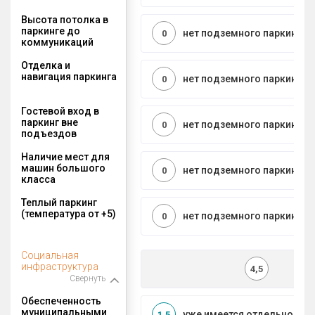
Высота потолка в
паркинге до
нет подземного паркинга
0
коммуникаций
Отделка и
навигация паркинга
нет подземного паркинга
0
Гостевой вход в
паркинг вне
нет подземного паркинга
0
подъездов
Наличие мест для
машин большого
нет подземного паркинга
0
класса
Теплый паркинг
(температура от +5)
нет подземного паркинга
0
Социальная
инфраструктура
4,5
Свернуть
Обеспеченность
муниципальными
уже имеется отдельносто
1,5