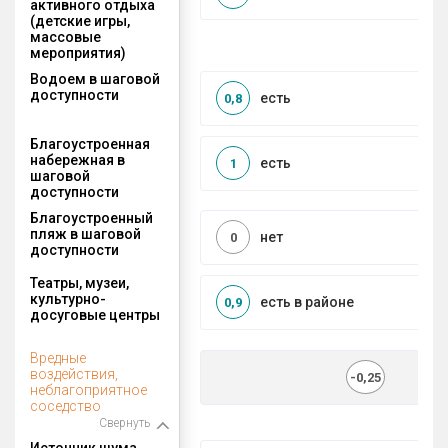
активного отдыха
(детские игры,
массовые
мероприятия)
Водоем в шаговой
доступности
есть
0,8
Благоустроенная
набережная в
есть
1
шаговой
доступности
Благоустроенный
пляж в шаговой
нет
0
доступности
Театры, музеи,
культурно-
есть в районе
0,9
досуговые центры
Вредные
воздействия,
-0,25
неблагоприятное
соседство
Свернуть
Источник шума