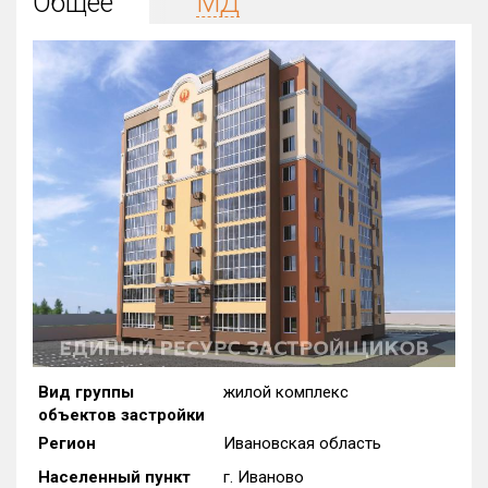
Общее
МД
Округ
Все
Район в городе
Все
Цена
₽/м²
млн ₽
от
до
Общая площадь, м²
от
до
Срок сдачи
от
до
Вид объекта
Вид группы
жилой комплекс
объектов застройки
Кол-во комнат
Регион
Ивановская область
Населенный пункт
г. Иваново