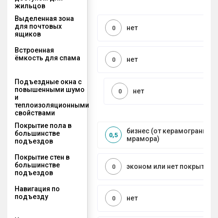
жильцов
Выделенная зона
для почтовых
нет
0
ящиков
Встроенная
ёмкость для спама
нет
0
Подъездные окна с
повышенными шумо
нет
0
и
теплоизоляционными
свойствами
Покрытие пола в
бизнес (от керамогранита 
большинстве
0,5
мрамора)
подъездов
Покрытие стен в
большинстве
эконом или нет покрытия
0
подъездов
Навигация по
подъезду
нет
0