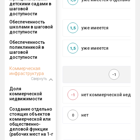
детскими садами в
шаговой
доступности
Обеспеченность
школами в шаговой
уже имеется
1,5
доступности
Обеспеченность
поликлиникой в
уже имеется
1,5
шаговой
доступности
Коммерческая
инфраструктура
-1
Свернуть
Доля
коммерческой
нет коммерческой недви
-1
недвижимости
Создание отдельно
стоящих объектов
нет
0
коммерческой или
общественно-
деловой функции
(рабочих мест на 1-г