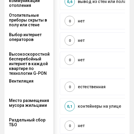
коммуникаций
вывод из стен или пола
0,6
отопления
Отопительные
приборы скрыты в
нет
0
полу или стене
Выбор интернет
операторов
нет
0
Высокоскоростной
бесперебойный
нет
0
интернет в каждой
квартире по
технологии G-PON
Вентиляция
естественная
0
Место размещения
мусора жильцами
контейнеры на улице
0,1
Раздельный сбор
ТБО
нет
0