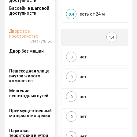
доступности
Бассейн в шаговой
доступности
есть от 24 м
0,4
Дворовое
пространство
1,4
Свернуть
Двор без машин
нет
0
Пешеходная улица
внутри жилого
нет
0
комплекса
Мощение
пешеходных путей
нет
0
Преимущественный
материал мощения
нет
0
Парковая
территория внутри
нет
0