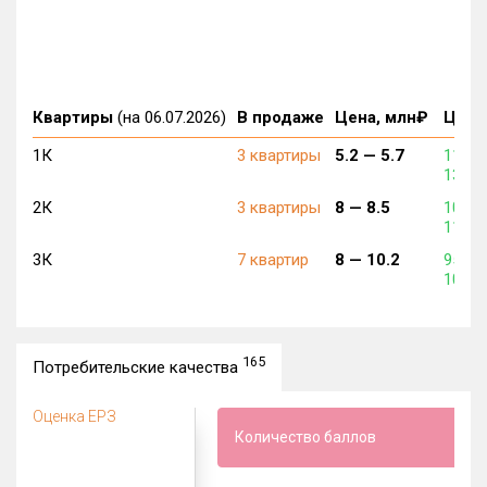
Квартиры
(на 06.07.2026)
В продаже
Цена, млн₽
Цена,
1К
3 квартиры
5.2 —
5.7
114 0
135 0
2К
3 квартиры
8 —
8.5
100 0
116 0
3К
7 квартир
8 —
10.2
95 00
106 0
165
Потребительские качества
Оценка ЕРЗ
Количество баллов