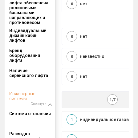
лифта обеспечена
нет
0
роликовыми
башмаками
направляющих и
противовесом
Индивидуальный
дизайн кабин
нет
0
лифтов
Бренд
оборудования
неизвестно
0
лифта
Наличие
сервисного лифта
нет
0
Инженерные
системы
1,7
Свернуть
Система отопления
индивидуальное газовое
1
Разводка