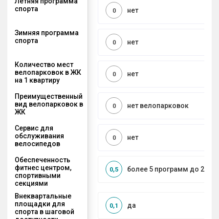
Летняя программа
спорта
нет
0
Зимняя программа
спорта
нет
0
Количество мест
велопарковок в ЖК
нет
0
на 1 квартиру
Преимущественный
вид велопарковок в
нет велопарковок
0
ЖК
Сервис для
обслуживания
нет
0
велосипедов
Обеспеченность
фитнес центром,
более 5 программ до 2 км
0,5
спортивными
секциями
Внеквартальные
площадки для
да
0,1
спорта в шаговой