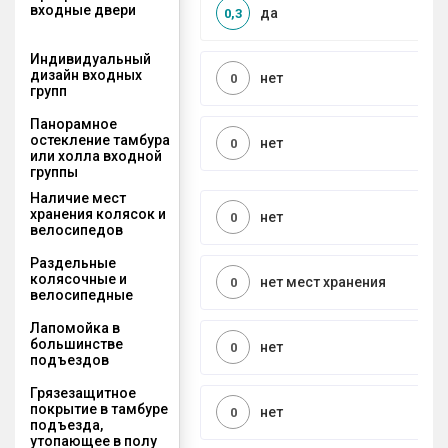
входные двери
да
0,3
Индивидуальный
дизайн входных
нет
0
групп
Панорамное
остекление тамбура
нет
0
или холла входной
группы
Наличие мест
хранения колясок и
нет
0
велосипедов
Раздельные
колясочные и
нет мест хранения
0
велосипедные
Лапомойка в
большинстве
нет
0
подъездов
Грязезащитное
покрытие в тамбуре
нет
0
подъезда,
утопающее в полу