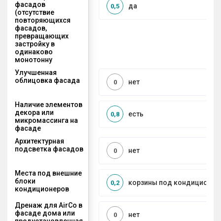
фасадов
да
0,5
(отсутствие
повторяющихся
фасадов,
превращающих
застройку в
одинаково
монотонну
Улучшенная
облицовка фасада
нет
0
Наличие элементов
декора или
есть
0,8
микромассинга на
фасаде
Архитектурная
подсветка фасадов
нет
0
Места под внешние
блоки
корзины под кондиционер
0,2
кондиционеров
Дренаж для AirCo в
фасаде дома или
нет
0
предустановленная