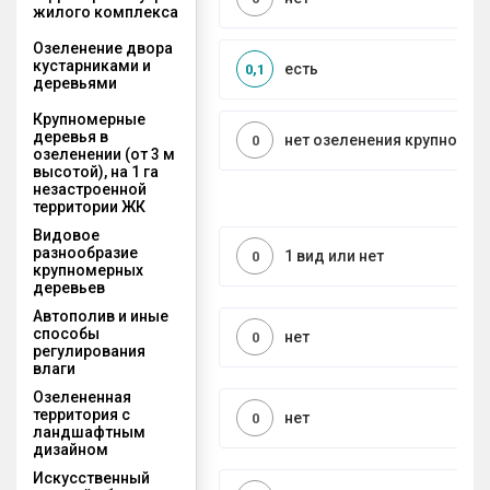
жилого комплекса
Озеленение двора
кустарниками и
есть
0,1
деревьями
Крупномерные
деревья в
нет озеленения крупноме
0
озеленении (от 3 м
высотой), на 1 га
незастроенной
территории ЖК
Видовое
разнообразие
1 вид или нет
0
крупномерных
деревьев
Автополив и иные
способы
нет
0
регулирования
влаги
Озелененная
территория с
нет
0
ландшафтным
дизайном
Искусственный