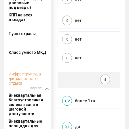
дворовые
подъезды)
КПП на всех
въездах
нет
0
Пункт охраны
нет
0
Класс умного МКД
нет
0
Инфраструктура
для массового
4
отдыха
Свернуть
Внеквартальная
благоустроенная
более 1 га
1,2
зеленая зона в
шаговой
доступности
Внеквартальные
площадки для
да
0,1