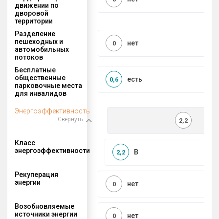
движении по
дворовой
территории
Разделение
пешеходных и
нет
0
автомобильных
потоков
Бесплатные
общественные
есть
0,6
парковочные места
для инвалидов
Энергоэффективность
Свернуть
2,2
Класс
энергоэффективности
B
2,2
Рекуперация
энергии
нет
0
Возобновляемые
источники энергии
нет
0