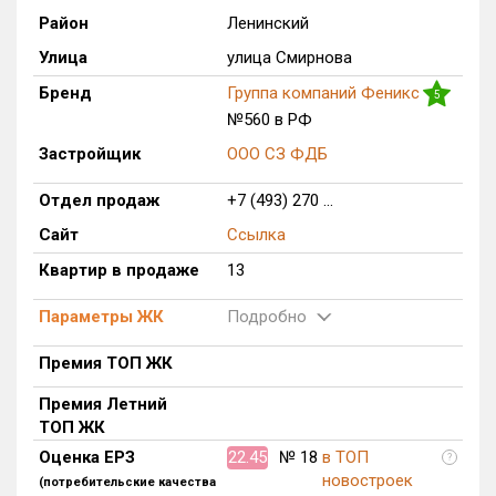
Район
Ленинский
Только новые
Улица
улица Смирнова
Оценка ЕРЗ ЖК
Бренд
Группа компаний Феникс
5
от
до
№560 в РФ
Застройщик
ООО СЗ ФДБ
с продажами
Отдел продаж
+7 (493) 270 ...
Рейтинг ЕРЗ
Сайт
Ссылка
Квартир в продаже
13
Найдено:
Параметры ЖК
Подробно
Жилых комплексов
1 из 177
Премия ТОП ЖК
Многоквартирных домов
1 из 368
Блокированных домов
0 из 16
Премия Летний
ТОП ЖК
Домов с апартаментами
0 из 4
Оценка ЕРЗ
22.45
№ 18
в ТОП
Поселков таунхаусов
0 из 1
?
новостроек
(потребительские качества
Блокированных домов
0 из 2