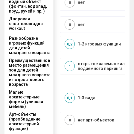
водный объект
нет
0
(фонтан, водопад,
пруд, ручей и пр. )
Дворовая
спортплощадка
нет
0
workout
Разнообразие
игровых функций
1-2 игровых функции
0,2
для детей
младшего возраста
Преимущественное
открытое наземное или на
место размещения
1
подземного паркинга
зон для детей
младшего возраста
и подросткового
возраста
Малые
архитектурные
1-3 вида
0,1
формы (уличная
мебель)
Арт-объекты
(преобладание
нет арт-объектов
0
архитектурной
функции)