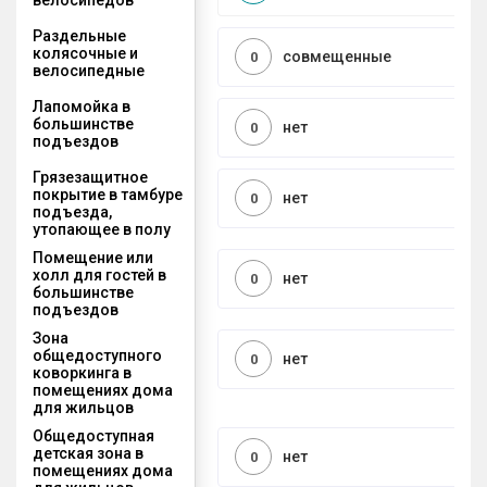
Раздельные
колясочные и
совмещенные
0
велосипедные
Лапомойка в
большинстве
нет
0
подъездов
Грязезащитное
покрытие в тамбуре
нет
0
подъезда,
утопающее в полу
Помещение или
холл для гостей в
нет
0
большинстве
подъездов
Зона
общедоступного
нет
0
коворкинга в
помещениях дома
для жильцов
Общедоступная
детская зона в
нет
0
помещениях дома