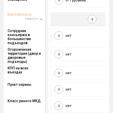
0-1 уровень
0
Безопасность
Свернуть
0
Сотрудник
консьержа в
нет
0
большинстве
подъездов
Огороженная
территория (двор и
нет
0
дворовые
подъезды)
КПП на всех
въездах
нет
0
Пункт охраны
нет
0
Класс умного МКД
нет
0