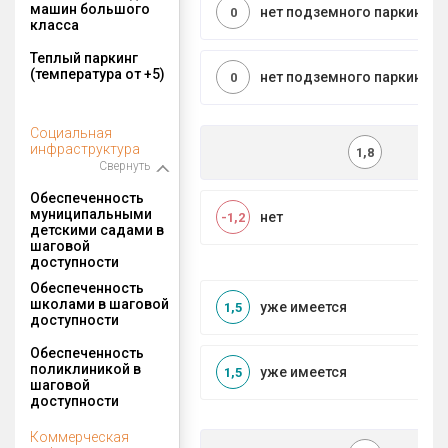
машин большого
нет подземного паркинга
0
класса
Теплый паркинг
(температура от +5)
нет подземного паркинга
0
Социальная
инфраструктура
1,8
Свернуть
Обеспеченность
муниципальными
нет
-1,2
детскими садами в
шаговой
доступности
Обеспеченность
школами в шаговой
уже имеется
1,5
доступности
Обеспеченность
поликлиникой в
уже имеется
1,5
шаговой
доступности
Коммерческая