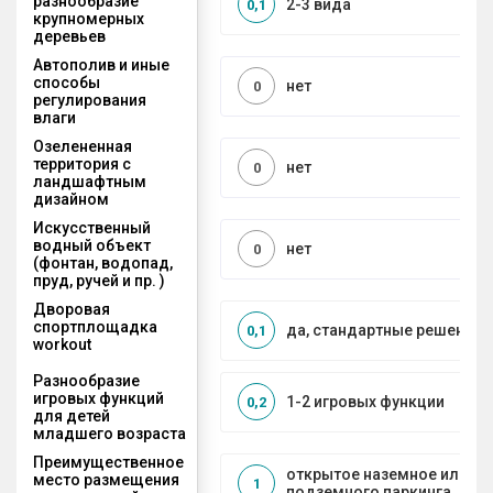
разнообразие
2-3 вида
0,1
крупномерных
деревьев
Автополив и иные
способы
нет
0
регулирования
влаги
Озелененная
территория с
нет
0
ландшафтным
дизайном
Искусственный
водный объект
нет
0
(фонтан, водопад,
пруд, ручей и пр. )
Дворовая
спортплощадка
да, стандартные решения
0,1
workout
Разнообразие
игровых функций
1-2 игровых функции
0,2
для детей
младшего возраста
Преимущественное
открытое наземное или на
место размещения
1
подземного паркинга