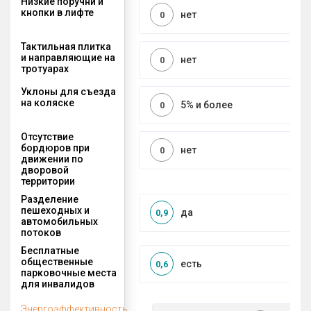
Низкие поручни и
кнопки в лифте
нет
0
Тактильная плитка
и направляющие на
нет
0
тротуарах
Уклоны для съезда
на коляске
5% и более
0
Отсутствие
бордюров при
нет
0
движении по
дворовой
территории
Разделение
пешеходных и
да
0,9
автомобильных
потоков
Бесплатные
общественные
есть
0,6
парковочные места
для инвалидов
Энергоэффективность