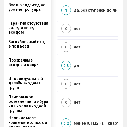
Вход в подъезд на
уровне тротуара
да, без ступенек до лифта
1
Гарантия отсутствия
наледи перед
нет
0
входом
Заглубленный вход
в подъезд
нет
0
Прозрачные
входные двери
да
0,3
Индивидуальный
дизайн входных
нет
0
групп
Панорамное
остекление тамбура
нет
0
или холла входной
группы
Наличие мест
хранения колясок и
менее 0,1 м2 на 1 квартиру
0,2
велосипедов