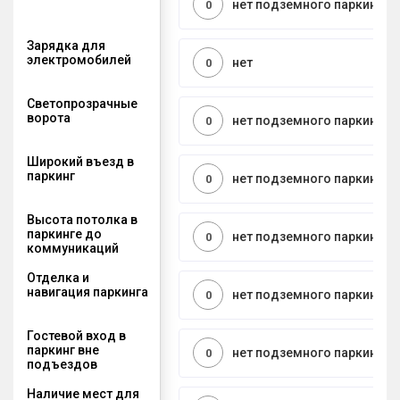
нет подземного паркинга
0
Зарядка для
электромобилей
нет
0
Светопрозрачные
ворота
нет подземного паркинга
0
Широкий въезд в
паркинг
нет подземного паркинга
0
Высота потолка в
паркинге до
нет подземного паркинга
0
коммуникаций
Отделка и
навигация паркинга
нет подземного паркинга
0
Гостевой вход в
паркинг вне
нет подземного паркинга
0
подъездов
Наличие мест для