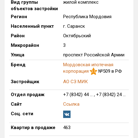
Вид группы
жилой комплекс
объектов застройки
Оценка ЕРЗ ЖК
от
до
Регион
Республика Мордовия
Населенный пункт
г. Саранск
с продажами
Район
Октябрьский
Микрорайон
3
Рейтинг ЕРЗ
Улица
проспект Российской Армии
Бренд
Мордовская ипотечная
Найдено:
корпорация
№509 в РФ
3.5
Жилых комплексов
1 из 110
Застройщик
АО СЗ МИК
Многоквартирных домов
5 из 268
Отдел продаж
+7 (8342) 44 ... , +7 (8342) 24 ...
Квартир, апартаментов,
блоков в БД
463 из 1 558
Сайт
Ссылка
Соц. сети
Квартир в продаже
463