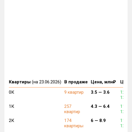
Квартиры
(на 23.06.2026)
В продаже
Цена, млн₽
Цена,
0К
9 квартир
3.5 —
3.6
128 0
130 0
1К
257
4.3 —
6.4
112 5
квартир
125 0
2К
174
6 —
8.9
112 5
квартиры
124 0