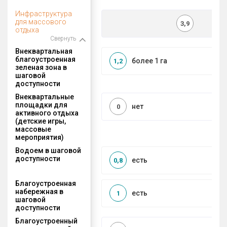
Инфраструктура
для массового
3,9
отдыха
Свернуть
Внеквартальная
благоустроенная
более 1 га
1,2
зеленая зона в
шаговой
доступности
Внеквартальные
площадки для
нет
0
активного отдыха
(детские игры,
массовые
мероприятия)
Водоем в шаговой
доступности
есть
0,8
Благоустроенная
набережная в
есть
1
шаговой
доступности
Благоустроенный