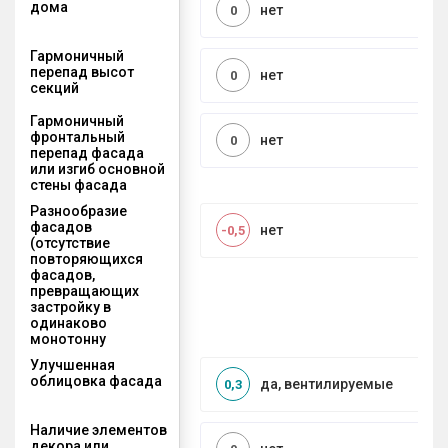
дома
нет
0
Гармоничный
перепад высот
нет
0
секций
Гармоничный
фронтальный
нет
0
перепад фасада
или изгиб основной
стены фасада
Разнообразие
фасадов
нет
-0,5
(отсутствие
повторяющихся
фасадов,
превращающих
застройку в
одинаково
монотонну
Улучшенная
облицовка фасада
да, вентилируемые
0,3
Наличие элементов
декора или