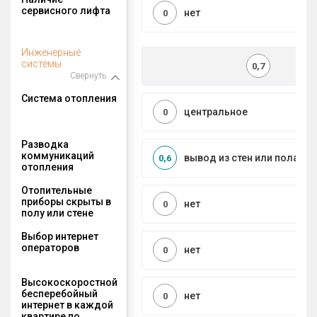
сервисного лифта
нет
0
Инженерные
системы
0,7
Свернуть
Система отопления
центральное
0
Разводка
коммуникаций
вывод из стен или пола
0,6
отопления
Отопительные
приборы скрыты в
нет
0
полу или стене
Выбор интернет
операторов
нет
0
Высокоскоростной
бесперебойный
нет
0
интернет в каждой
квартире по