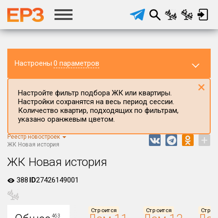
Настроены
0 параметров
×
Настройте фильтр подбора ЖК или квартиры.
Настройки сохранятся на весь период сессии.
Количество квартир, подходящих по фильтрам,
указано оранжевым цветом.
Регион ЖК
Республика Мордовия
Реестр новостроек
+
ЖК Новая история
Район в регионе
ЖК Новая история
Все
388
Населённый пункт
ID
27426149001
Округ
Строится
Строится
Строи
463