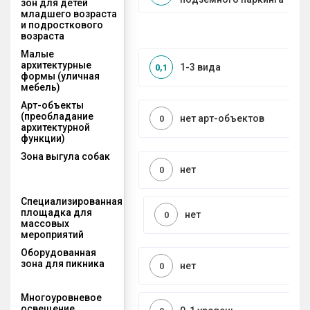
зон для детей
младшего возраста
и подросткового
возраста
Малые
архитектурные
1-3 вида
0,1
формы (уличная
мебель)
Арт-объекты
(преобладание
нет арт-объектов
0
архитектурной
функции)
Зона выгула собак
нет
0
Специализированная
площадка для
нет
0
массовых
мероприятий
Оборудованная
зона для пикника
нет
0
Многоуровневое
освещение