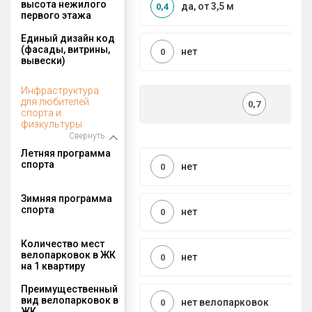
высота нежилого
да, от 3,5 м
0,4
первого этажа
Единый дизайн код
(фасады, витрины,
нет
0
вывески)
Инфраструктура
для любителей
0,7
спорта и
физкультуры
Свернуть
Летняя программа
спорта
нет
0
Зимняя программа
спорта
нет
0
Количество мест
велопарковок в ЖК
нет
0
на 1 квартиру
Преимущественный
вид велопарковок в
нет велопарковок
0
ЖК