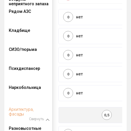
неприятного запаха
Рядом АЗС
нет
0
Кладбище
нет
0
СИЗО/тюрьма
нет
0
Психдиспансер
нет
0
Наркобольница
нет
0
Архитектура,
фасады
0,5
Свернуть
Разновысотные