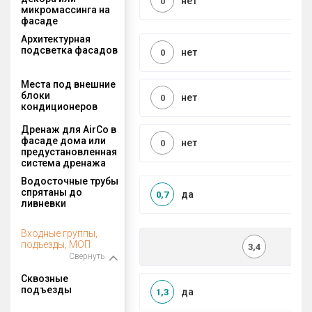
нет
0
микромассинга на
фасаде
Архитектурная
подсветка фасадов
нет
0
Места под внешние
блоки
нет
0
кондиционеров
Дренаж для AirCo в
фасаде дома или
нет
0
предустановленная
система дренажа
Водосточные трубы
спрятаны до
да
0,7
ливневки
Входные группы,
подъезды, МОП
3,4
Свернуть
Сквозные
подъезды
да
1,3