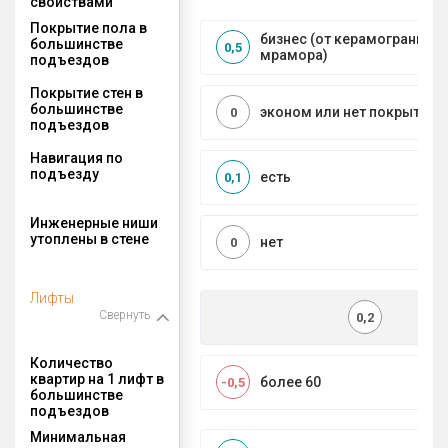
свойствами
Покрытие пола в
бизнес (от керамогранита 
большинстве
0,5
мрамора)
подъездов
Покрытие стен в
большинстве
эконом или нет покрытия
0
подъездов
Навигация по
подъезду
есть
0,1
Инженерные ниши
утоплены в стене
нет
0
Лифты
Свернуть
0,2
Количество
квартир на 1 лифт в
более 60
-0,5
большинстве
подъездов
Минимальная