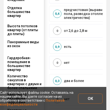
Отделка
предчистовая (выравниван
большинства
пола, разводка отопления 
0,4
квартир
электричества)
Высота потолков
квартир (от плиты
от 2,6 до 2,8 м
0
до плиты)
Панорамные виды
из окон
есть
0,9
Гардеробная-
помещение в
нет
0
большинстве
квартир
Количество
санузлов в
два и более
0,3
квартирах с двумя и
более спальнями
Сайт использует файлы cookie. Оставаясь на
Квартиры с
нашем сайте, Вы даете согласие на их
ОК
видовыми
нет
0
обработку в соответствии с
Политикой
террасами
конфиденциальности