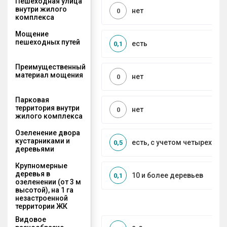
Пешеходная улица
внутри жилого
нет
0
комплекса
Мощение
пешеходных путей
есть
0,1
Преимущественный
материал мощения
нет
0
Парковая
территория внутри
нет
0
жилого комплекса
Озеленение двора
кустарниками и
есть, с учетом четырех се
0,5
деревьями
Крупномерные
деревья в
10 и более деревьев
0,1
озеленении (от 3 м
высотой), на 1 га
незастроенной
территории ЖК
Видовое