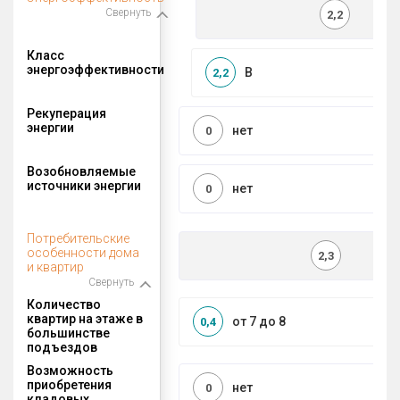
Свернуть
2,2
Класс
энергоэффективности
B
2,2
Рекуперация
энергии
нет
0
Возобновляемые
источники энергии
нет
0
Потребительские
особенности дома
2,3
и квартир
Свернуть
Количество
квартир на этаже в
от 7 до 8
0,4
большинстве
подъездов
Возможность
приобретения
нет
0
кладовых