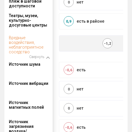
пляж в шаговой
нет
0
доступности
Театры, музеи,
культурно-
есть в районе
0,9
досуговые центры
Вредные
воздействия,
-1,2
неблагоприятное
соседство
Свернуть
Источник шума
есть
-0,6
Источник вибрации
нет
0
Источник
магнитных полей
нет
0
Источник
загрязнения
есть
-0,6
воздуха/