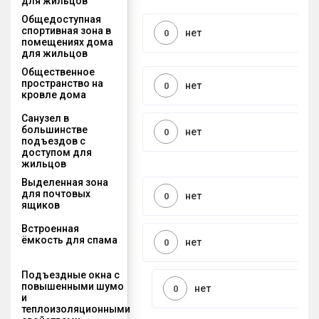
для жильцов
Общедоступная
спортивная зона в
нет
0
помещениях дома
для жильцов
Общественное
пространство на
нет
0
кровле дома
Санузел в
большинстве
нет
0
подъездов с
доступом для
жильцов
Выделенная зона
для почтовых
нет
0
ящиков
Встроенная
ёмкость для спама
нет
0
Подъездные окна с
повышенными шумо
нет
0
и
теплоизоляционными