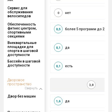
Сервис для
обслуживания
нет
0
велосипедов
Обеспеченность
фитнес центром,
более 5 программ до 2 км
0,5
спортивными
секциями
Внеквартальные
площадки для
да
0,1
спорта в шаговой
доступности
Бассейн в шаговой
доступности
есть
0,1
Дворовое
пространство
3,8
Свернуть
Двор без машин
да
1,6