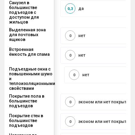
Санузел в
большинстве
да
0,3
подъездов с
доступом для
жильцов
Выделенная зона
для почтовых
нет
0
ящиков
Встроенная
ёмкость для спама
нет
0
Подъездные окна с
повышенными шумо
нет
0
и
теплоизоляционными
свойствами
Покрытие пола в
большинстве
эконом или нет покрытия
0
подъездов
Покрытие стен в
большинстве
эконом или нет покрытия
0
подъездов