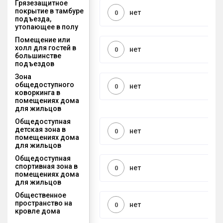
Грязезащитное
покрытие в тамбуре
нет
0
подъезда,
утопающее в полу
Помещение или
холл для гостей в
нет
0
большинстве
подъездов
Зона
общедоступного
нет
0
коворкинга в
помещениях дома
для жильцов
Общедоступная
детская зона в
нет
0
помещениях дома
для жильцов
Общедоступная
спортивная зона в
нет
0
помещениях дома
для жильцов
Общественное
пространство на
нет
0
кровле дома