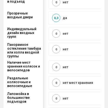
в подъезд
нет
0
Прозрачные
входные двери
да
0,3
Индивидуальный
дизайн входных
нет
0
групп
Панорамное
остекление тамбура
нет
0
или холла входной
группы
Наличие мест
хранения колясок и
нет
0
велосипедов
Раздельные
колясочные и
нет мест хранения
0
велосипедные
Лапомойка в
большинстве
нет
0
подъездов