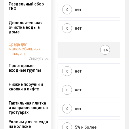
Раздельный сбор
ТБО
нет
0
Дополнительная
очистка воды в
нет
0
доме
Среда для
маломобильных
0,6
граждан
Свернуть
Просторные
входные группы
нет
0
Низкие поручни и
кнопки в лифте
нет
0
Тактильная плитка
и направляющие на
нет
0
тротуарах
Уклоны для съезда
на коляске
5% и более
0