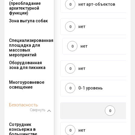
(преобладание
нет арт-объектов
0
архитектурной
функции)
Зона выгула собак
нет
0
Специализированная
площадка для
нет
0
массовых
мероприятий
Оборудованная
зона для пикника
нет
0
Многоуровневое
освещение
0-1 уровень
0
Безопасность
Свернуть
0
Сотрудник
консьержа в
нет
0
большинстве