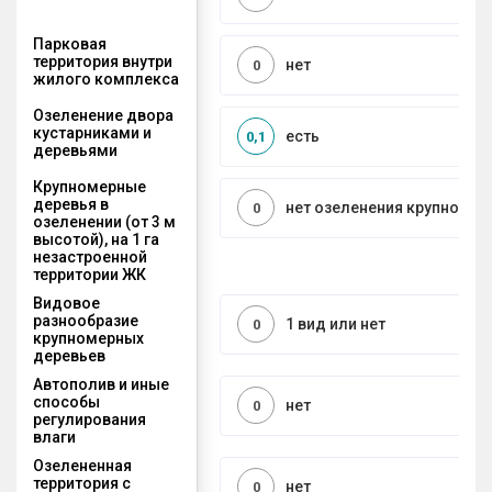
Парковая
территория внутри
нет
0
жилого комплекса
Озеленение двора
кустарниками и
есть
0,1
деревьями
Крупномерные
деревья в
нет озеленения крупноме
0
озеленении (от 3 м
высотой), на 1 га
незастроенной
территории ЖК
Видовое
разнообразие
1 вид или нет
0
крупномерных
деревьев
Автополив и иные
способы
нет
0
регулирования
влаги
Озелененная
территория с
нет
0