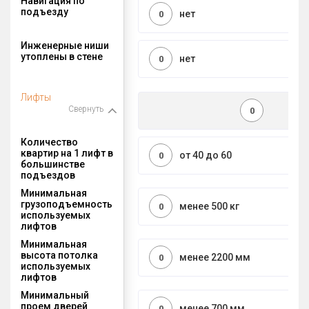
Навигация по
подъезду
нет
0
Инженерные ниши
утоплены в стене
нет
0
Лифты
Свернуть
0
Количество
квартир на 1 лифт в
от 40 до 60
0
большинстве
подъездов
Минимальная
грузоподъемность
менее 500 кг
0
используемых
лифтов
Минимальная
высота потолка
менее 2200 мм
0
используемых
лифтов
Минимальный
проем дверей
менее 700 мм
0