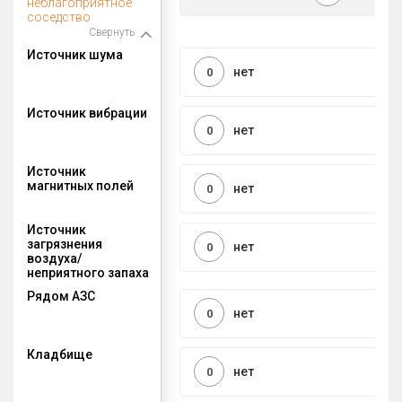
неблагоприятное
соседство
Свернуть
Источник шума
нет
0
Источник вибрации
нет
0
Источник
магнитных полей
нет
0
Источник
загрязнения
нет
0
воздуха/
неприятного запаха
Рядом АЗС
нет
0
Кладбище
нет
0