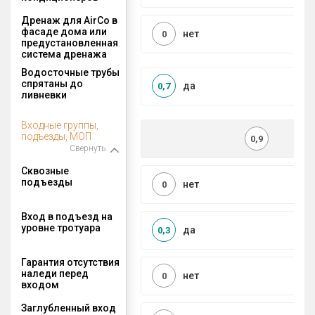
Дренаж для AirCo в
фасаде дома или
нет
0
предустановленная
система дренажа
Водосточные трубы
спрятаны до
да
0,7
ливневки
Входные группы,
подъезды, МОП
0,9
Свернуть
Сквозные
подъезды
нет
0
Вход в подъезд на
уровне тротуара
да
0,3
Гарантия отсутствия
наледи перед
нет
0
входом
Заглубленный вход