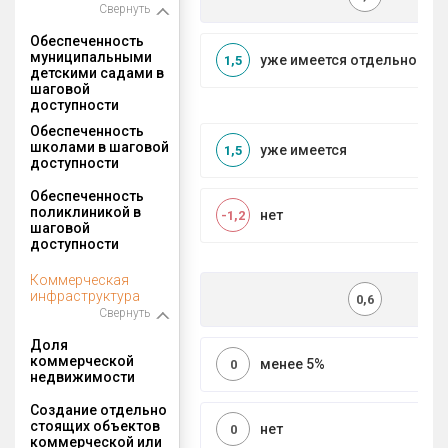
Свернуть
Обеспеченность
муниципальными
уже имеется отдельносто
1,5
детскими садами в
шаговой
доступности
Обеспеченность
школами в шаговой
уже имеется
1,5
доступности
Обеспеченность
поликлиникой в
нет
-1,2
шаговой
доступности
Коммерческая
инфраструктура
0,6
Свернуть
Доля
коммерческой
менее 5%
0
недвижимости
Создание отдельно
стоящих объектов
нет
0
коммерческой или