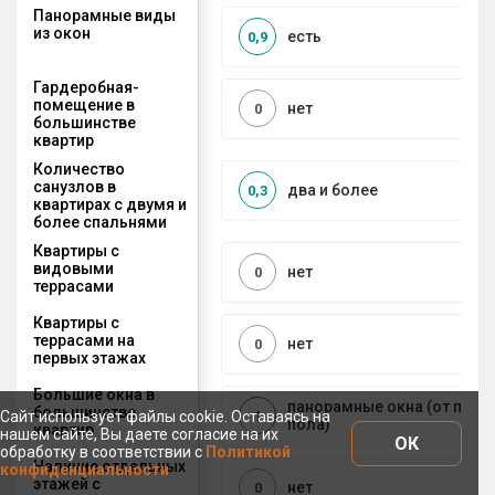
Панорамные виды
из окон
есть
0,9
Гардеробная-
помещение в
нет
0
большинстве
квартир
Количество
санузлов в
два и более
0,3
квартирах с двумя и
более спальнями
Квартиры с
видовыми
нет
0
террасами
Квартиры с
террасами на
нет
0
первых этажах
Большие окна в
панорамные окна (от пото
большинстве
1
Сайт использует файлы cookie. Оставаясь на
пола)
квартир
нашем сайте, Вы даете согласие на их
ОК
обработку в соответствии с
Политикой
Наличие отдельных
конфиденциальности
этажей с
нет
0