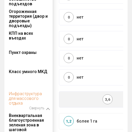
подъездов
Огороженная
территория (двор и
нет
0
дворовые
подъезды)
КПП на всех
въездах
нет
0
Пункт охраны
нет
0
Класс умного МКД
нет
0
Инфраструктура
для массового
3,6
отдыха
Свернуть
Внеквартальная
благоустроенная
более 1 га
1,2
зеленая зона в
шаговой