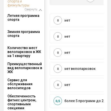
спорта и
физкультуры
Свернуть
Летняя программа
спорта
нет
0
Зимняя программа
спорта
нет
0
Количество мест
велопарковок в ЖК
нет
0
на 1 квартиру
Преимущественный
вид велопарковок в
нет велопарковок
0
ЖК
Сервис для
обслуживания
нет
0
велосипедов
Обеспеченность
фитнес центром,
более 5 программ до 2 км
0,5
спортивными
секциями