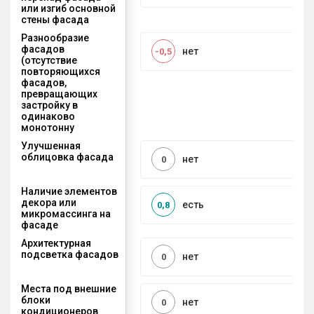
или изгиб основной
стены фасада
Разнообразие
фасадов
нет
-0,5
(отсутствие
повторяющихся
фасадов,
превращающих
застройку в
одинаково
монотонну
Улучшенная
облицовка фасада
нет
0
Наличие элементов
декора или
есть
0,8
микромассинга на
фасаде
Архитектурная
подсветка фасадов
нет
0
Места под внешние
блоки
нет
0
кондиционеров