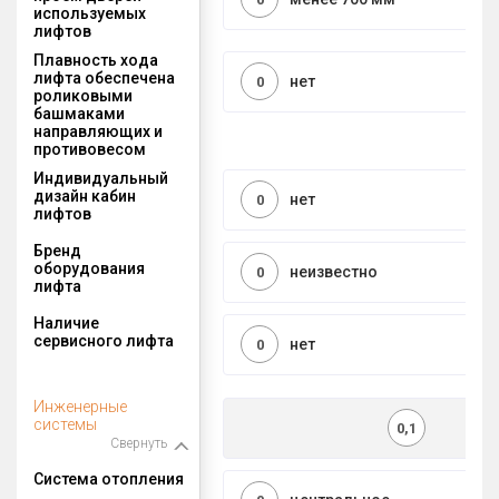
используемых
лифтов
Плавность хода
лифта обеспечена
нет
0
роликовыми
башмаками
направляющих и
противовесом
Индивидуальный
дизайн кабин
нет
0
лифтов
Бренд
оборудования
неизвестно
0
лифта
Наличие
сервисного лифта
нет
0
Инженерные
системы
0,1
Свернуть
Система отопления