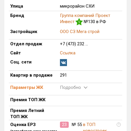
Улица
микрорайон СХИ
Только новые
Бренд
Группа компаний Проект
Оценка ЕРЗ ЖК
Инвест
№130 в РФ
5
от
до
Застройщик
ООО СЗ Мега строй
с продажами
Отдел продаж
+7 (473) 232 ...
Сайт
Ссылка
Рейтинг ЕРЗ
Соц. сети
Квартир в продаже
291
Найдено:
Параметры ЖК
Подробно
Жилых комплексов
1 из 357
Многоквартирных домов
1 из 1 075
Премия ТОП ЖК
Поселков таунхаусов
0 из 4
Премия Летний
Блокированных домов
0 из 53
ТОП ЖК
Квартир, апартаментов,
Оценка ЕРЗ
23
№ 55
в ТОП
?
блоков в БД
291 из 14 140
новостроек