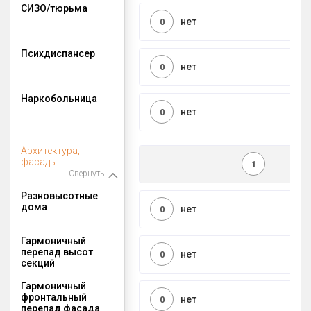
СИЗО/тюрьма
нет
0
Психдиспансер
нет
0
Наркобольница
нет
0
Архитектура,
фасады
1
Свернуть
Разновысотные
дома
нет
0
Гармоничный
перепад высот
нет
0
секций
Гармоничный
фронтальный
нет
0
перепад фасада