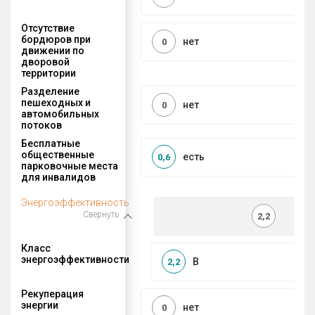
Отсутствие
бордюров при
нет
0
движении по
дворовой
территории
Разделение
пешеходных и
нет
0
автомобильных
потоков
Бесплатные
общественные
есть
0,6
парковочные места
для инвалидов
Энергоэффективность
Свернуть
2,2
Класс
энергоэффективности
B
2,2
Рекуперация
энергии
нет
0