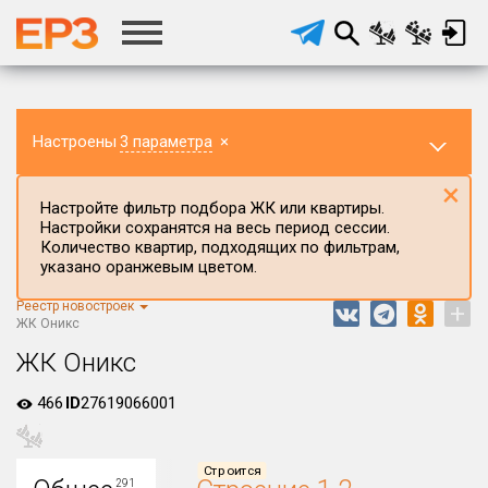
Настроены
3 параметра
×
×
Настройте фильтр подбора ЖК или квартиры.
Настройки сохранятся на весь период сессии.
Количество квартир, подходящих по фильтрам,
указано оранжевым цветом.
Реестр новостроек
+
Регион ЖК
ЖК Оникс
Воронежская область
ЖК Оникс
Район в регионе
466
ID
27619066001
Все
Населённый пункт
Строится
291