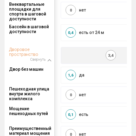
Внеквартальные
площадки для
нет
0
спорта в шаговой
доступности
Бассейн в шаговой
доступности
есть от 24 м
0,4
Дворовое
пространство
3,4
Свернуть
Двор без машин
да
1,6
Пешеходная улица
внутри жилого
нет
0
комплекса
Мощение
пешеходных путей
есть
0,1
Преимущественный
материал мощения
нет
0