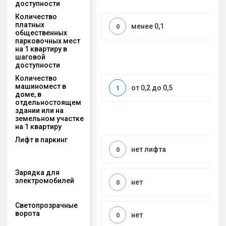
доступности
Количество
платных
менее 0,1
0
общественных
парковочных мест
на 1 квартиру в
шаговой
доступности
Количество
машиномест в
от 0,2 до 0,5
1
доме, в
отдельностоящем
здании или на
земельном участке
на 1 квартиру
Лифт в паркинг
нет лифта
0
Зарядка для
электромобилей
нет
0
Светопрозрачные
ворота
нет
0