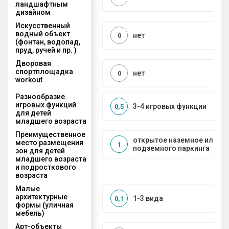
ландшафтным
дизайном
Искусственный
водный объект
нет
0
(фонтан, водопад,
пруд, ручей и пр. )
Дворовая
спортплощадка
нет
0
workout
Разнообразие
игровых функций
3-4 игровых функции
0,5
для детей
младшего возраста
Преимущественное
открытое наземное или на
место размещения
1
подземного паркинга
зон для детей
младшего возраста
и подросткового
возраста
Малые
архитектурные
1-3 вида
0,1
формы (уличная
мебель)
Арт-объекты