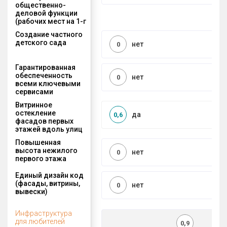
общественно-
деловой функции
(рабочих мест на 1-г
Создание частного
детского сада
нет
0
Гарантированная
обеспеченность
нет
0
всеми ключевыми
сервисами
Витринное
остекление
да
0,6
фасадов первых
этажей вдоль улиц
Повышенная
высота нежилого
нет
0
первого этажа
Единый дизайн код
(фасады, витрины,
нет
0
вывески)
Инфраструктура
для любителей
0,9