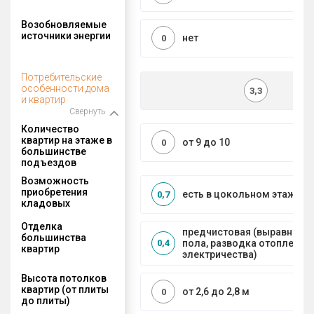
Возобновляемые
источники энергии
нет
0
Потребительские
особенности дома
3,3
и квартир
Свернуть
Количество
квартир на этаже в
от 9 до 10
0
большинстве
подъездов
Возможность
приобретения
есть в цокольном этаже
0,7
кладовых
Отделка
предчистовая (выравниван
большинства
пола, разводка отопления 
0,4
квартир
электричества)
Высота потолков
квартир (от плиты
от 2,6 до 2,8 м
0
до плиты)