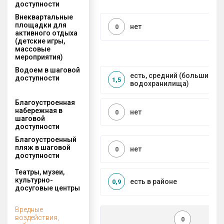
доступности
Внеквартальные
площадки для
нет
0
активного отдыха
(детские игры,
массовые
мероприятия)
Водоем в шаговой
есть, средний (большие рек
доступности
1,5
водохранилища)
Благоустроенная
набережная в
нет
0
шаговой
доступности
Благоустроенный
пляж в шаговой
нет
0
доступности
Театры, музеи,
культурно-
есть в районе
0,9
досуговые центры
Вредные
воздействия,
0