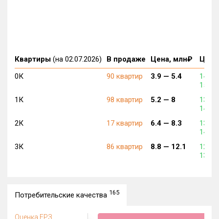
Квартиры
(на 02.07.2026)
В продаже
Цена, млн₽
Цена,
0К
90 квартир
3.9 —
5.4
143 4
152 9
1К
98 квартир
5.2 —
8
138 7
143 4
2К
17 квартир
6.4 —
8.3
138 2
143 9
3К
86 квартир
8.8 —
12.1
123 5
136 8
165
Потребительские качества
Оценка ЕРЗ