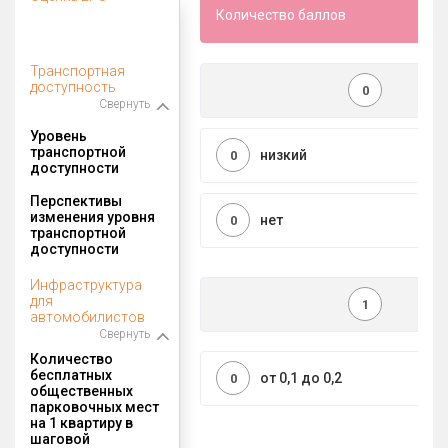
Количество баллов
Транспортная
доступность
0
Свернуть
Уровень
транспортной
низкий
0
доступности
Перспективы
изменения уровня
нет
0
транспортной
доступности
Инфраструктура
для
1
автомобилистов
Свернуть
Количество
бесплатных
от 0,1 до 0,2
0
общественных
парковочных мест
на 1 квартиру в
шаговой