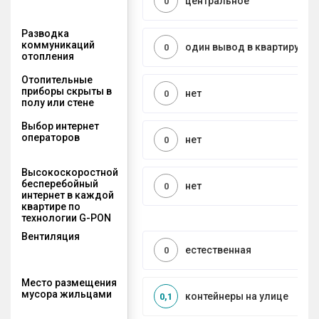
центральное
0
Разводка
коммуникаций
один вывод в квартиру
0
отопления
Отопительные
приборы скрыты в
нет
0
полу или стене
Выбор интернет
операторов
нет
0
Высокоскоростной
бесперебойный
нет
0
интернет в каждой
квартире по
технологии G-PON
Вентиляция
естественная
0
Место размещения
мусора жильцами
контейнеры на улице
0,1