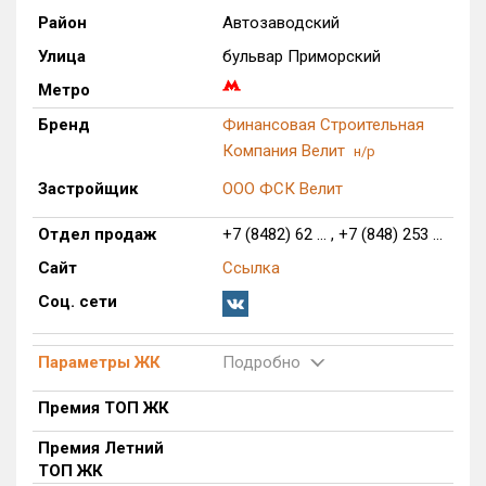
Район
Автозаводский
Только новые
Улица
бульвар Приморский
Оценка ЕРЗ ЖК
Метро
от
до
Бренд
Финансовая Строительная
Компания Велит
н/р
с продажами
Застройщик
ООО ФСК Велит
Рейтинг ЕРЗ
Отдел продаж
+7 (8482) 62 ... , +7 (848) 253 ...
Сайт
Ссылка
Найдено:
Соц. сети
Жилых комплексов
343 из 343
Многоквартирных домов
1 232 из 1 232
Параметры ЖК
Подробно
Блокированных домов
52 из 52
Премия ТОП ЖК
Домов с апартаментами
1 из 1
Премия Летний
Поселков таунхаусов
5 из 5
ТОП ЖК
Блокированных домов
71 из 71