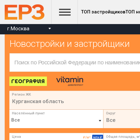
ТОП застройщиков
ТОП н
г.Москва
Новостройки и застройщики
Регион ЖК
Курганская область
Населённый пункт
Округ
Все
Цена
Общая площадь, м
₽/м²
млн ₽