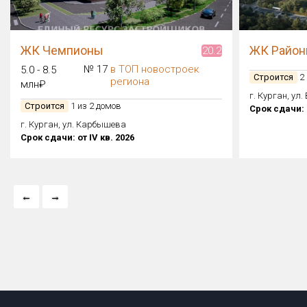
ЖК Чемпионы
ЖК Район
20.2
№ 17
в ТОП новостроек
5.0 - 8.5
Строится
2 
региона
млн₽
г. Курган, ул.
Строится
1 из 2 домов
Срок сдачи: о
г. Курган, ул. Карбышева
Срок сдачи: от IV кв. 2026