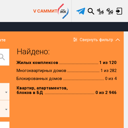
V САММИТ
Свернуть фильтр
рте
Найдено:
Жилых комплексов
1 из 120
Многоквартирных домов
1 из 282
Блокированных домов
0 из 4
Квартир, апартаментов,
блоков в БД
0 из 2 946