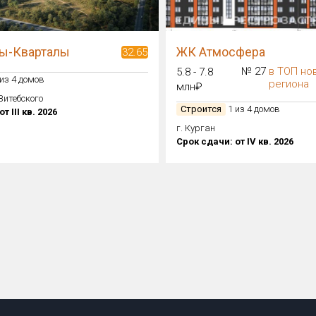
ы-Кварталы
ЖК Атмосфера
32.65
№ 27
в ТОП но
5.8 - 7.8
из 4 домов
региона
млн₽
 Витебского
Строится
1 из 4 домов
т III кв. 2026
г. Курган
Срок сдачи: от IV кв. 2026