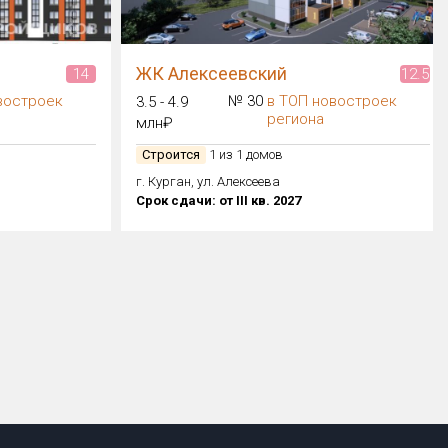
ЖК Алексеевский
14
12.5
востроек
№ 30
в ТОП новостроек
3.5 - 4.9
региона
млн₽
Строится
1 из 1 домов
г. Курган, ул. Алексеева
Срок сдачи: от III кв. 2027