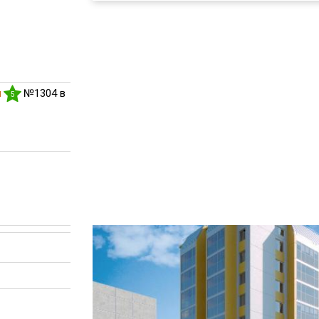
я
№1304 в
5