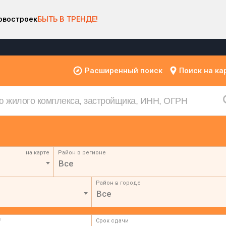
овостроек
БЫТЬ В ТРЕНДЕ!
Расширенный поиск
Поиск на ка
на карте
Район в регионе
Все
Район в городе
Все
²
Срок сдачи