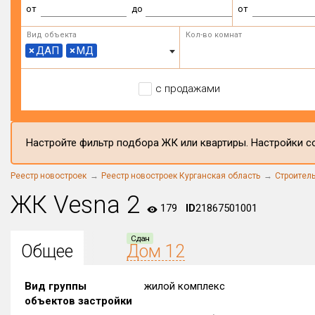
от
до
от
Вид объекта
Кол-во комнат
×
ДАП
×
МД
с продажами
Настройте фильтр подбора ЖК или квартиры. Настройки со
Реестр новостроек
Реестр новостроек Курганская область
Строител
ЖК Vesna 2
179
ID
21867501001
Сдан
Общее
Дом 12
Вид группы
жилой комплекс
объектов застройки