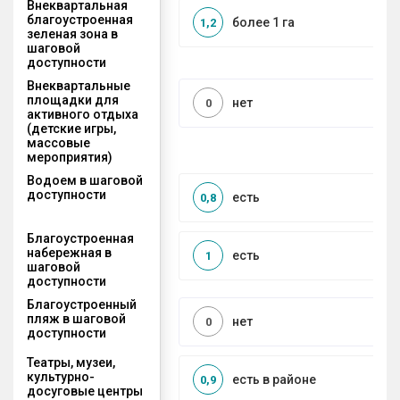
Внеквартальная
благоустроенная
более 1 га
1,2
зеленая зона в
шаговой
доступности
Внеквартальные
площадки для
нет
0
активного отдыха
(детские игры,
массовые
мероприятия)
Водоем в шаговой
доступности
есть
0,8
Благоустроенная
набережная в
есть
1
шаговой
доступности
Благоустроенный
пляж в шаговой
нет
0
доступности
Театры, музеи,
культурно-
есть в районе
0,9
досуговые центры