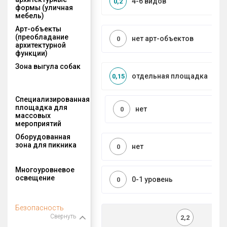
4-6 видов
0,2
формы (уличная
мебель)
Арт-объекты
(преобладание
нет арт-объектов
0
архитектурной
функции)
Зона выгула собак
отдельная площадка
0,15
Специализированная
площадка для
нет
0
массовых
мероприятий
Оборудованная
зона для пикника
нет
0
Многоуровневое
освещение
0-1 уровень
0
Безопасность
Свернуть
2,2