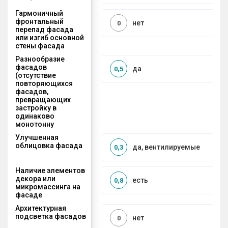
Гармоничный
фронтальный
нет
0
перепад фасада
или изгиб основной
стены фасада
Разнообразие
фасадов
да
0,5
(отсутствие
повторяющихся
фасадов,
превращающих
застройку в
одинаково
монотонну
Улучшенная
облицовка фасада
да, вентилируемые
0,3
Наличие элементов
декора или
есть
0,8
микромассинга на
фасаде
Архитектурная
подсветка фасадов
нет
0