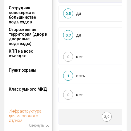
Сотрудник
консьержа в
да
0,5
большинстве
подъездов
Огороженная
территория (двор и
да
0,7
дворовые
подъезды)
КПП на всех
въездах
нет
0
Пункт охраны
есть
1
Класс умного МКД
нет
0
Инфраструктура
для массового
3,9
отдыха
Свернуть