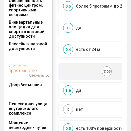
Обеспеченность
фитнес центром,
более 5 программ до 2 км
0,5
спортивными
секциями
Внеквартальные
площадки для
да
0,1
спорта в шаговой
доступности
Бассейн в шаговой
доступности
есть от 24 м
0,4
Дворовое
пространство
7,05
Свернуть
Двор без машин
да
1,6
Пешеходная улица
внутри жилого
нет
0
комплекса
Мощение
пешеходных путей
есть 100% поверхности
0,5