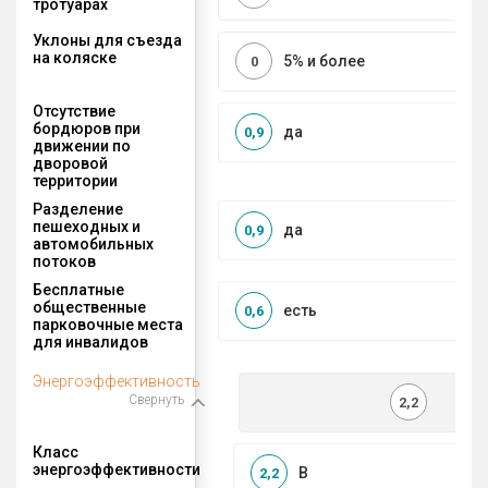
тротуарах
Уклоны для съезда
на коляске
5% и более
0
Отсутствие
бордюров при
да
0,9
движении по
дворовой
территории
Разделение
пешеходных и
да
0,9
автомобильных
потоков
Бесплатные
общественные
есть
0,6
парковочные места
для инвалидов
Энергоэффективность
Свернуть
2,2
Класс
энергоэффективности
B
2,2