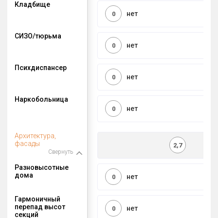
Кладбище
нет
0
СИЗО/тюрьма
нет
0
Психдиспансер
нет
0
Наркобольница
нет
0
Архитектура,
фасады
2,7
Свернуть
Разновысотные
дома
нет
0
Гармоничный
перепад высот
нет
0
секций