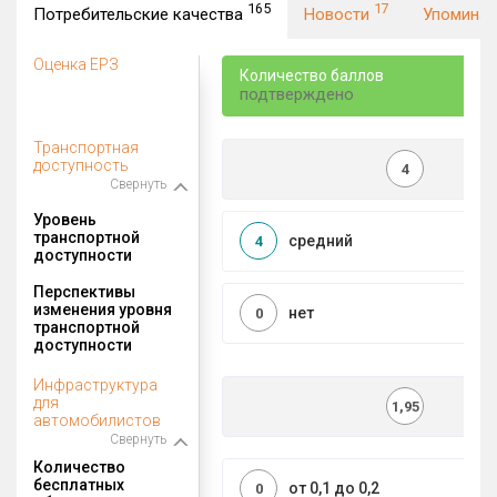
165
17
Потребительские качества
Новости
Упомина
Оценка ЕРЗ
Количество баллов
подтверждено
Транспортная
доступность
4
Свернуть
Уровень
транспортной
средний
4
доступности
Перспективы
изменения уровня
нет
0
транспортной
доступности
Инфраструктура
для
1,95
автомобилистов
Свернуть
Количество
бесплатных
от 0,1 до 0,2
0