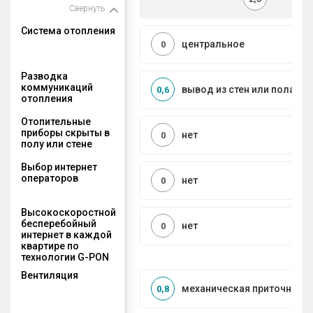
Свернуть
Система отопления
центральное
0
Разводка
коммуникаций
вывод из стен или пола
0,6
отопления
Отопительные
приборы скрыты в
нет
0
полу или стене
Выбор интернет
операторов
нет
0
Высокоскоростной
бесперебойный
нет
0
интернет в каждой
квартире по
технологии G-PON
Вентиляция
механическая приточно-в
0,8