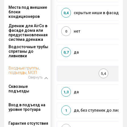
Места под внешние
блоки
скрытые ниши в фасаде
0,4
кондиционеров
Дренаж для AirCo в
фасаде дома или
нет
0
предустановленная
система дренажа
Водосточные трубы
спрятаны до
да
0,7
ливневки
Входные группы,
подъезды, МОП
5,4
Свернуть
Сквозные
подъезды
да
1,3
Вход в подъезд на
уровне тротуара
да, без ступенек до лифта
1
Гарантия отсутствия