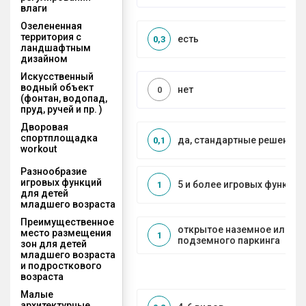
влаги
Озелененная
территория с
есть
0,3
ландшафтным
дизайном
Искусственный
водный объект
нет
0
(фонтан, водопад,
пруд, ручей и пр. )
Дворовая
спортплощадка
да, стандартные решения
0,1
workout
Разнообразие
игровых функций
5 и более игровых функций
1
для детей
младшего возраста
Преимущественное
открытое наземное или на
место размещения
1
подземного паркинга
зон для детей
младшего возраста
и подросткового
возраста
Малые
архитектурные