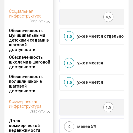
Социальная
инфраструктура
4,5
Свернуть
Обеспеченность
муниципальными
уже имеется отдельносто
1,5
детскими садами в
шаговой
доступности
Обеспеченность
школами в шаговой
уже имеется
1,5
доступности
Обеспеченность
поликлиникой в
уже имеется
1,5
шаговой
доступности
Коммерческая
инфраструктура
1,5
Свернуть
Доля
коммерческой
менее 5%
0
недвижимости