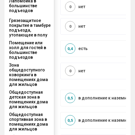
Лапомойка в
большинстве
нет
0
подъездов
Грязезащитное
покрытие в тамбуре
нет
0
подъезда,
утопающее в полу
Помещение или
холл для гостей в
есть
0,4
большинстве
подъездов
Зона
общедоступного
нет
0
коворкинга в
помещениях дома
для жильцов
Общедоступная
детская зона в
в дополнение к наземной
0,5
помещениях дома
для жильцов
Общедоступная
спортивная зона в
в дополнение к наземной
0,5
помещениях дома
для жильцов