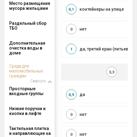
Место размещения
мусора жильцами
контейнеры на улице
0,1
Раздельный сбор
ТБО
нет
0
Дополнительная
очистка воды в
да, третий кран (питьевой)
1
доме
Среда для
маломобильных
3,3
граждан
Свернуть
Просторные
входные группы
да
0,9
Низкие поручни и
кнопки в лифте
нет
0
Тактильная плитка
и направляющие на
нет
0