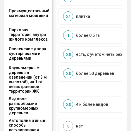
Преимущественный
материал мощения
плитка
0,1
Парковая
территория внутри
более 0,5 га
1
жилого комплекса
Озеленение двора
кустарниками и
есть, с учетом четырех се
0,5
деревьями
Крупномерные
деревья в
более 50 деревьев
0,3
озеленении (от 3 м
высотой), на 1 га
незастроенной
территории ЖК
Видовое
разнообразие
4 и более видов
0,3
крупномерных
деревьев
Автополив и иные
способы
нет
0
регулирования