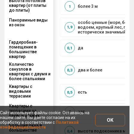
Высота потолков
квартир (от плиты
более 3 м
1
до плиты)
Панорамные виды
особо ценные (море, боль
из окон
водоем, крупный лес, горы
1,9
исторически значимый объ
Гардеробная-
помещение в
да
0,1
большинстве
квартир
Количество
санузлов в
два и более
0,3
квартирах с двумя и
более спальнями
Квартиры с
видовыми
есть
0,5
террасами
Квартиры с
террасами на
нет
0
Сайт использует файлы cookie. Оставаясь на
первых этажах
нашем сайте, Вы даете согласие на их
ОК
обработку в соответствии с
Политикой
Большие окна в
конфиденциальности
большинстве
высота подоконника менее
0,4