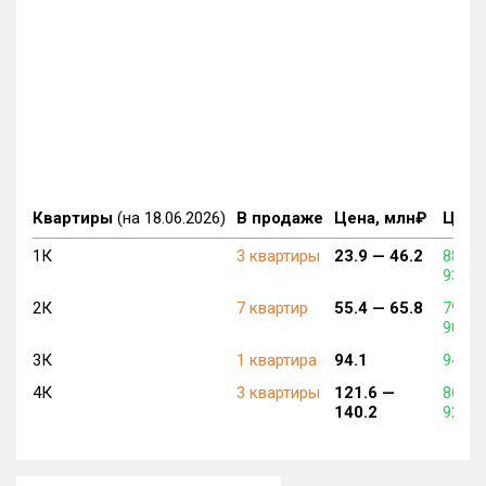
Квартиры
(на 18.06.2026)
В продаже
Цена, млн₽
Цена,
1К
3 квартиры
23.9 —
46.2
886 2
933 1
2К
7 квартир
55.4 —
65.8
790 8
901 9
3К
1 квартира
94.1
940 5
4К
3 квартиры
121.6 —
860 6
140.2
922 5