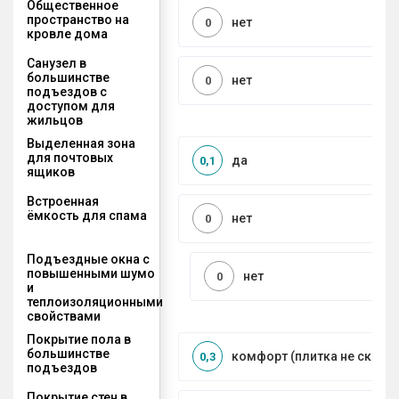
Общественное
пространство на
нет
0
кровле дома
Санузел в
большинстве
нет
0
подъездов с
доступом для
жильцов
Выделенная зона
для почтовых
да
0,1
ящиков
Встроенная
ёмкость для спама
нет
0
Подъездные окна с
повышенными шумо
нет
0
и
теплоизоляционными
свойствами
Покрытие пола в
большинстве
комфорт (плитка не сколь
0,3
подъездов
Покрытие стен в