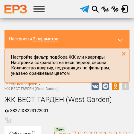
Настроены
2 параметра
×
Настройте фильтр подбора ЖК или квартиры.
Настройки сохранятся на весь период сессии.
Количество квартир, подходящих по фильтрам,
указано оранжевым цветом.
Реестр новостроек
+
Регион ЖК
ЖК ВЕСТ ГАРДЕН (West Garden)
г.Москва
ЖК ВЕСТ ГАРДЕН (West Garden)
Район в регионе
3827
ID
8223122001
Все
Населённый пункт
Сдан
14