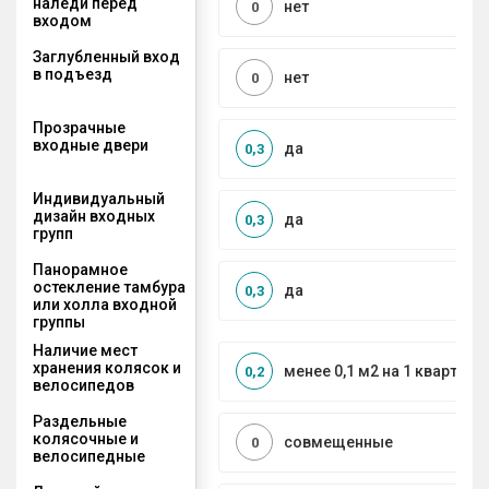
наледи перед
нет
0
входом
Заглубленный вход
в подъезд
нет
0
Прозрачные
входные двери
да
0,3
Индивидуальный
дизайн входных
да
0,3
групп
Панорамное
остекление тамбура
да
0,3
или холла входной
группы
Наличие мест
хранения колясок и
менее 0,1 м2 на 1 квартиру
0,2
велосипедов
Раздельные
колясочные и
совмещенные
0
велосипедные