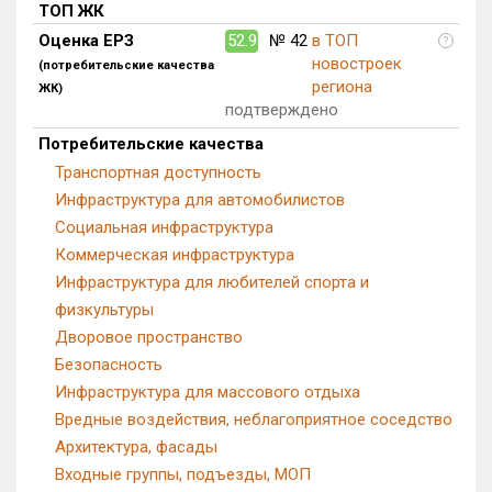
ТОП ЖК
Блокированных домов
0 из 175
Оценка ЕРЗ
52.9
№ 42
в ТОП
?
Квартир, апартаментов,
новостроек
(потребительские качества
блоков в БД
14 из 56 039
региона
ЖК)
подтверждено
Потребительские качества
Транспортная доступность
Инфраструктура для автомобилистов
Социальная инфраструктура
Коммерческая инфраструктура
Инфраструктура для любителей спорта и
физкультуры
Дворовое пространство
Безопасность
Инфраструктура для массового отдыха
Вредные воздействия, неблагоприятное соседство
Архитектура, фасады
Входные группы, подъезды, МОП