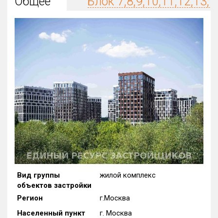
Общее
Блок 7,8,9,10,11,12,13,1
Округ
Все
Район в городе
Все
Цена
₽/м²
млн ₽
от
до
Общая площадь, м²
от
до
Срок сдачи
от
до
Вид объекта
Вид группы
жилой комплекс
объектов застройки
Кол-во комнат
Регион
г.Москва
Населенный пункт
г. Москва