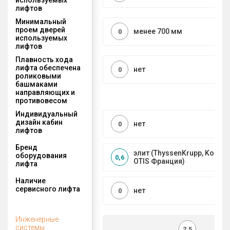
лифтов
Минимальный
проем дверей
менее 700 мм
0
используемых
лифтов
Плавность хода
лифта обеспечена
нет
0
роликовыми
башмаками
направляющих и
противовесом
Индивидуальный
дизайн кабин
нет
0
лифтов
Бренд
элит (ThyssenKrupp, Kone, S
оборудования
0,6
OTIS Франция)
лифта
Наличие
сервисного лифта
нет
0
Инженерные
системы
2,5