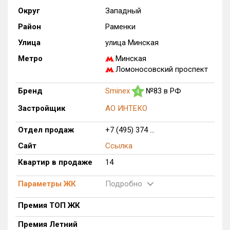
Округ
Западный
Только новые
Район
Раменки
Оценка ЕРЗ ЖК
Улица
улица Минская
от
до
Метро
Минская
Ломоносовский проспект
с продажами
Бренд
Sminex
№83 в РФ
4
Рейтинг ЕРЗ
Застройщик
АО ИНТЕКО
Отдел продаж
+7 (495) 374 ...
Найдено:
Сайт
Ссылка
Жилых комплексов
1 из 1 402
Квартир в продаже
14
Многоквартирных домов
2 из 3 588
Блокированных домов
0 из 23
Параметры ЖК
Подробно
Домов с апартаментами
0 из 258
Премия ТОП ЖК
Поселков таунхаусов
0 из 7
Премия Летний
Многоквартирных домов
0 из 2