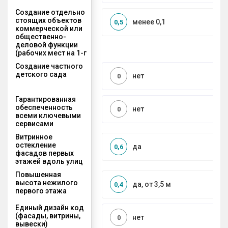
Создание отдельно
стоящих объектов
менее 0,1
0,5
коммерческой или
общественно-
деловой функции
(рабочих мест на 1-г
Создание частного
детского сада
нет
0
Гарантированная
обеспеченность
нет
0
всеми ключевыми
сервисами
Витринное
остекление
да
0,6
фасадов первых
этажей вдоль улиц
Повышенная
высота нежилого
да, от 3,5 м
0,4
первого этажа
Единый дизайн код
(фасады, витрины,
нет
0
вывески)