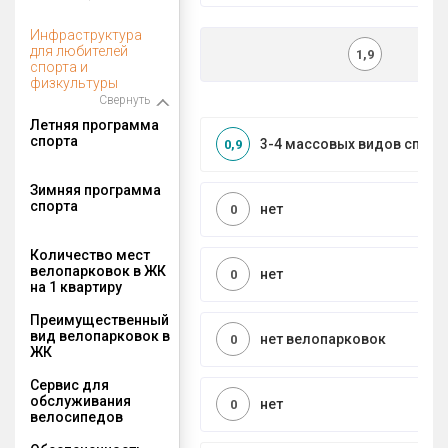
Инфраструктура
для любителей
1,9
спорта и
физкультуры
Свернуть
Летняя программа
спорта
3-4 массовых видов спорт
0,9
Зимняя программа
спорта
нет
0
Количество мест
велопарковок в ЖК
нет
0
на 1 квартиру
Преимущественный
вид велопарковок в
нет велопарковок
0
ЖК
Сервис для
обслуживания
нет
0
велосипедов