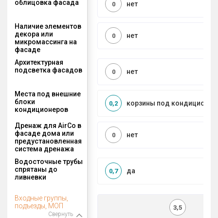
облицовка фасада
нет
0
Наличие элементов
декора или
нет
0
микромассинга на
фасаде
Архитектурная
подсветка фасадов
нет
0
Места под внешние
блоки
корзины под кондиционер
0,2
кондиционеров
Дренаж для AirCo в
фасаде дома или
нет
0
предустановленная
система дренажа
Водосточные трубы
спрятаны до
да
0,7
ливневки
Входные группы,
подъезды, МОП
3,5
Свернуть