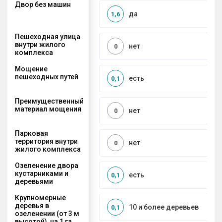
Двор без машин
да
1,6
Пешеходная улица
внутри жилого
нет
0
комплекса
Мощение
пешеходных путей
есть
0,1
Преимущественный
материал мощения
нет
0
Парковая
территория внутри
нет
0
жилого комплекса
Озеленение двора
кустарниками и
есть
0,1
деревьями
Крупномерные
деревья в
10 и более деревьев
0,1
озеленении (от 3 м
высотой), на 1 га