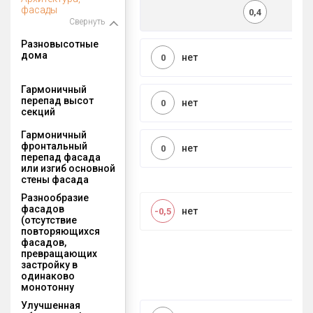
фасады
0,4
Свернуть
Разновысотные
дома
нет
0
Гармоничный
перепад высот
нет
0
секций
Гармоничный
фронтальный
нет
0
перепад фасада
или изгиб основной
стены фасада
Разнообразие
фасадов
нет
-0,5
(отсутствие
повторяющихся
фасадов,
превращающих
застройку в
одинаково
монотонну
Улучшенная