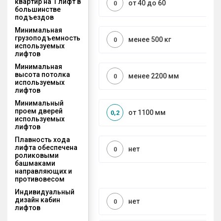
квартир на 1 лифт в
от 40 до 60
0
большинстве
подъездов
Минимальная
грузоподъемность
менее 500 кг
0
используемых
лифтов
Минимальная
высота потолка
менее 2200 мм
0
используемых
лифтов
Минимальный
проем дверей
от 1100 мм
0,2
используемых
лифтов
Плавность хода
лифта обеспечена
нет
0
роликовыми
башмаками
направляющих и
противовесом
Индивидуальный
дизайн кабин
нет
0
лифтов