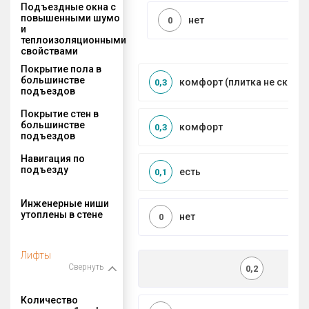
Подъездные окна с
повышенными шумо
нет
0
и
теплоизоляционными
свойствами
Покрытие пола в
большинстве
комфорт (плитка не сколь
0,3
подъездов
Покрытие стен в
большинстве
комфорт
0,3
подъездов
Навигация по
подъезду
есть
0,1
Инженерные ниши
утоплены в стене
нет
0
Лифты
Свернуть
0,2
Количество