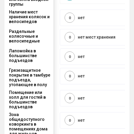
группы
Наличие мест
хранения колясок и
нет
0
велосипедов
Раздельные
колясочные и
нет мест хранения
0
велосипедные
Лапомойка в
большинстве
нет
0
подъездов
Грязезащитное
покрытие в тамбуре
нет
0
подъезда,
утопающее в полу
Помещение или
холл для гостей в
нет
0
большинстве
подъездов
Зона
общедоступного
нет
0
коворкинга в
помещениях дома
для жильцов