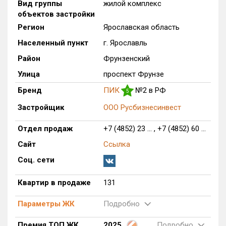
Вид группы
жилой комплекс
объектов застройки
Только новые
Регион
Ярославская область
Оценка ЕРЗ ЖК
Населенный пункт
г. Ярославль
от
до
Район
Фрунзенский
Улица
проспект Фрунзе
с продажами
Бренд
ПИК
№2 в РФ
5
Рейтинг ЕРЗ
Застройщик
ООО Русбизнесинвест
Отдел продаж
+7 (4852) 23 ... , +7 (4852) 60 ...
Найдено:
Сайт
Ссылка
Жилых комплексов
1 из 390
Соц. сети
Многоквартирных домов
18 из 837
Блокированных домов
0 из 59
Квартир в продаже
131
Домов с апартаментами
0 из 1
Параметры ЖК
Подробно
Поселков таунхаусов
0 из 3
Блокированных домов
0 из 25
Премия ТОП ЖК
2025
Подробно