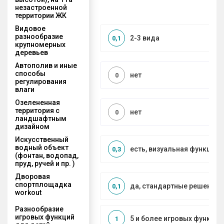
незастроенной
территории ЖК
Видовое
разнообразие
2-3 вида
0,1
крупномерных
деревьев
Автополив и иные
способы
нет
0
регулирования
влаги
Озелененная
территория с
нет
0
ландшафтным
дизайном
Искусственный
водный объект
есть, визуальная функция
0,3
(фонтан, водопад,
пруд, ручей и пр. )
Дворовая
спортплощадка
да, стандартные решения
0,1
workout
Разнообразие
игровых функций
5 и более игровых функций
1