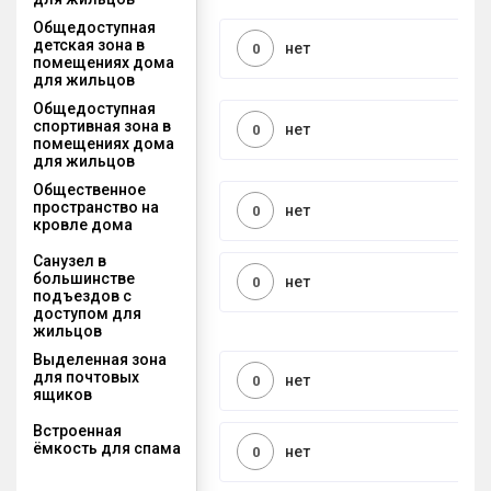
Общедоступная
детская зона в
нет
0
помещениях дома
для жильцов
Общедоступная
спортивная зона в
нет
0
помещениях дома
для жильцов
Общественное
пространство на
нет
0
кровле дома
Санузел в
большинстве
нет
0
подъездов с
доступом для
жильцов
Выделенная зона
для почтовых
нет
0
ящиков
Встроенная
ёмкость для спама
нет
0