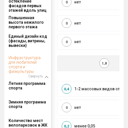
остекление
нет
0
фасадов первых
этажей вдоль улиц
Повышенная
высота нежилого
нет
0
первого этажа
Единый дизайн код
(фасады, витрины,
нет
0
вывески)
Инфраструктура
для любителей
1,8
спорта и
физкультуры
Свернуть
Летняя программа
спорта
1-2 массовых видов спорт
0,4
Зимняя программа
спорта
нет
0
Количество мест
велопарковок в ЖК
менее 0,05
0,2