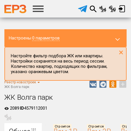
Настроены
0 параметров
×
Настройте фильтр подбора ЖК или квартиры.
Настройки сохранятся на весь период сессии.
Количество квартир, подходящих по фильтрам,
указано оранжевым цветом.
Реестр новостроек
+
Регион ЖК
ЖК Волга парк
Ярославская область
ЖК Волга парк
Район в регионе
2089
ID
4579112001
Все
Населённый пункт
Строится
Строится
Стро
131