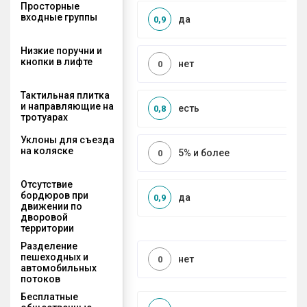
Просторные
входные группы
да
0,9
Низкие поручни и
кнопки в лифте
нет
0
Тактильная плитка
и направляющие на
есть
0,8
тротуарах
Уклоны для съезда
на коляске
5% и более
0
Отсутствие
бордюров при
да
0,9
движении по
дворовой
территории
Разделение
пешеходных и
нет
0
автомобильных
потоков
Бесплатные