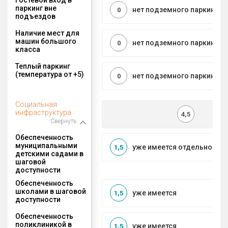
паркинг вне
нет подземного паркинга
0
подъездов
Наличие мест для
машин большого
нет подземного паркинга
0
класса
Теплый паркинг
(температура от +5)
нет подземного паркинга
0
Социальная
инфраструктура
4,5
Свернуть
Обеспеченность
муниципальными
уже имеется отдельносто
1,5
детскими садами в
шаговой
доступности
Обеспеченность
школами в шаговой
уже имеется
1,5
доступности
Обеспеченность
поликлиникой в
уже имеется
1,5