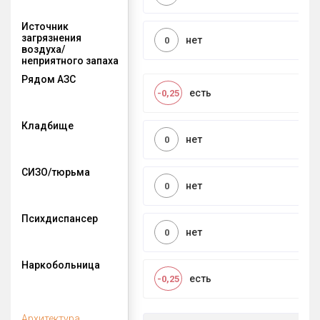
Источник
загрязнения
нет
0
воздуха/
неприятного запаха
Рядом АЗС
есть
-0,25
Кладбище
нет
0
СИЗО/тюрьма
нет
0
Психдиспансер
нет
0
Наркобольница
есть
-0,25
Архитектура,