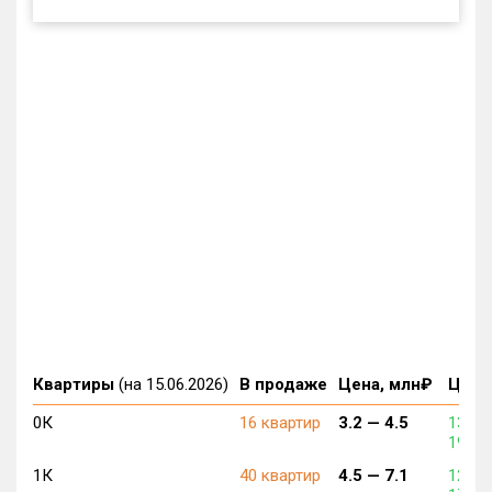
Квартиры
(на 15.06.2026)
В продаже
Цена, млн₽
Цена,
0К
16 квартир
3.2 —
4.5
137 0
192 5
1К
40 квартир
4.5 —
7.1
124 6