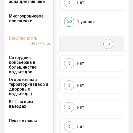
зона для пикника
нет
0
Многоуровневое
освещение
2 уровня
0,2
Безопасность
Свернуть
0
Сотрудник
консьержа в
нет
0
большинстве
подъездов
Огороженная
территория (двор и
нет
0
дворовые
подъезды)
КПП на всех
въездах
нет
0
Пункт охраны
нет
0