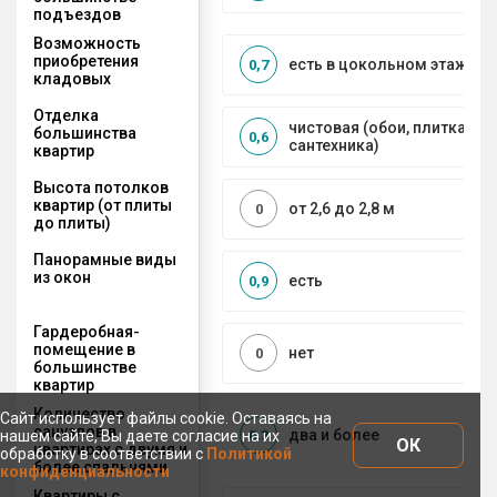
подъездов
Возможность
приобретения
есть в цокольном этаже
0,7
кладовых
Отделка
чистовая (обои, плитка, по
большинства
0,6
сантехника)
квартир
Высота потолков
квартир (от плиты
от 2,6 до 2,8 м
0
до плиты)
Панорамные виды
из окон
есть
0,9
Гардеробная-
помещение в
нет
0
большинстве
квартир
Количество
Сайт использует файлы cookie. Оставаясь на
санузлов в
два и более
0,3
нашем сайте, Вы даете согласие на их
ОК
квартирах с двумя и
обработку в соответствии с
Политикой
более спальнями
конфиденциальности
Квартиры с