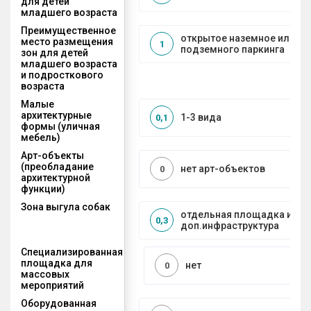
для детей
младшего возраста
Преимущественное
открытое наземное или на
место размещения
1
подземного паркинга
зон для детей
младшего возраста
и подросткового
возраста
Малые
архитектурные
1-3 вида
0,1
формы (уличная
мебель)
Арт-объекты
(преобладание
нет арт-объектов
0
архитектурной
функции)
Зона выгула собак
отдельная площадка и
0,3
доп.инфраструктура
Специализированная
площадка для
нет
0
массовых
мероприятий
Оборудованная