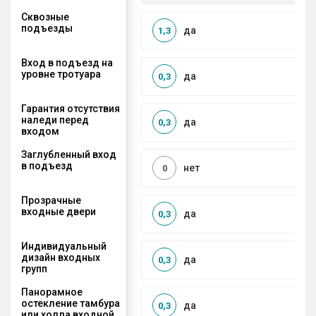
Сквозные
подъезды
да
1,3
Вход в подъезд на
уровне тротуара
да
0,3
Гарантия отсутствия
наледи перед
да
0,3
входом
Заглубленный вход
в подъезд
нет
0
Прозрачные
входные двери
да
0,3
Индивидуальный
дизайн входных
да
0,3
групп
Панорамное
остекление тамбура
да
0,3
или холла входной