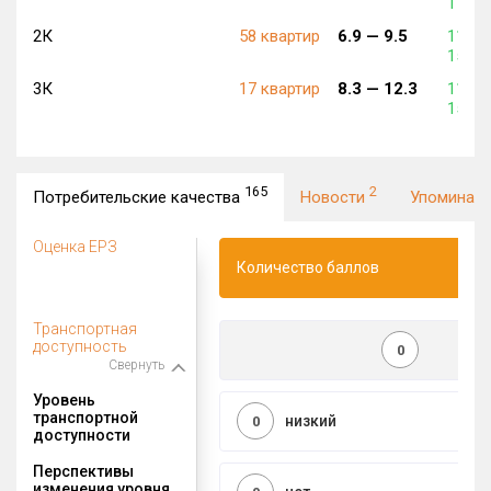
174 6
2К
58 квартир
6.9 —
9.5
115 2
153 0
3К
17 квартир
8.3 —
12.3
115 1
151 4
165
2
Потребительские качества
Новости
Упоминан
Оценка ЕРЗ
Количество баллов
Транспортная
доступность
0
Свернуть
Уровень
транспортной
низкий
0
доступности
Перспективы
изменения уровня