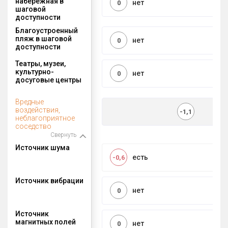
набережная в
нет
0
шаговой
доступности
Благоустроенный
пляж в шаговой
нет
0
доступности
Театры, музеи,
культурно-
нет
0
досуговые центры
Вредные
воздействия,
-1,1
неблагоприятное
соседство
Свернуть
Источник шума
есть
-0,6
Источник вибрации
нет
0
Источник
магнитных полей
нет
0