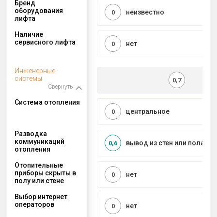
Бренд
оборудования
неизвестно
0
лифта
Наличие
сервисного лифта
нет
0
Инженерные
системы
0,7
Свернуть
Система отопления
центральное
0
Разводка
коммуникаций
вывод из стен или пола
0,6
отопления
Отопительные
приборы скрыты в
нет
0
полу или стене
Выбор интернет
операторов
нет
0