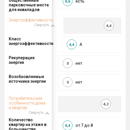
общественные
есть
0,6
парковочные места
для инвалидов
Энергоэффективность
Свернуть
4,4
Класс
энергоэффективности
A
4,4
Рекуперация
энергии
нет
0
Возобновляемые
источники энергии
нет
0
Потребительские
особенности дома
4,2
и квартир
Свернуть
Количество
квартир на этаже в
от 7 до 8
0,4
большинстве