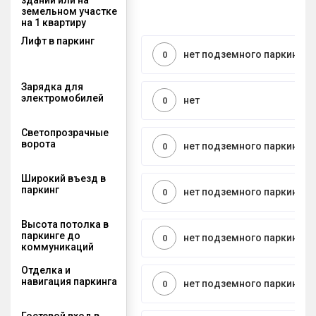
земельном участке
на 1 квартиру
Лифт в паркинг
нет подземного паркинга
0
Зарядка для
электромобилей
нет
0
Светопрозрачные
ворота
нет подземного паркинга
0
Широкий въезд в
паркинг
нет подземного паркинга
0
Высота потолка в
паркинге до
нет подземного паркинга
0
коммуникаций
Отделка и
навигация паркинга
нет подземного паркинга
0
Гостевой вход в