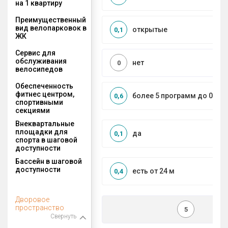
на 1 квартиру
Преимущественный
вид велопарковок в
открытые
0,1
ЖК
Сервис для
обслуживания
нет
0
велосипедов
Обеспеченность
фитнес центром,
более 5 программ до 0,5 к
0,6
спортивными
секциями
Внеквартальные
площадки для
да
0,1
спорта в шаговой
доступности
Бассейн в шаговой
доступности
есть от 24 м
0,4
Дворовое
пространство
5
Свернуть