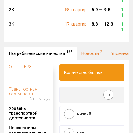
174 6
2К
58 квартир
6.9 —
9.5
115 2
153 0
3К
17 квартир
8.3 —
12.3
115 1
151 4
165
2
Потребительские качества
Новости
Упоминан
Оценка ЕРЗ
Количество баллов
Транспортная
доступность
0
Свернуть
Уровень
транспортной
низкий
0
доступности
Перспективы
изменения уровня