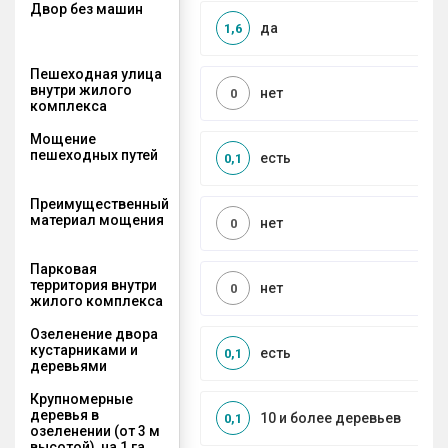
Двор без машин
да
1,6
Пешеходная улица
внутри жилого
нет
0
комплекса
Мощение
пешеходных путей
есть
0,1
Преимущественный
материал мощения
нет
0
Парковая
территория внутри
нет
0
жилого комплекса
Озеленение двора
кустарниками и
есть
0,1
деревьями
Крупномерные
деревья в
10 и более деревьев
0,1
озеленении (от 3 м
высотой), на 1 га