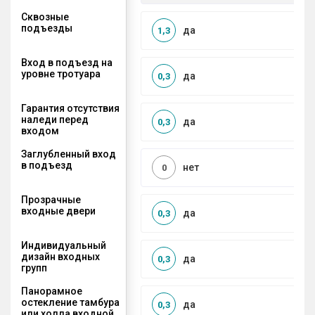
Сквозные
подъезды
да
1,3
Вход в подъезд на
уровне тротуара
да
0,3
Гарантия отсутствия
наледи перед
да
0,3
входом
Заглубленный вход
в подъезд
нет
0
Прозрачные
входные двери
да
0,3
Индивидуальный
дизайн входных
да
0,3
групп
Панорамное
остекление тамбура
да
0,3
или холла входной