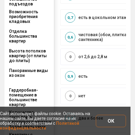
подъездов
Возможность
приобретения
есть в цокольном этаже
0,7
кладовых
Отделка
чистовая (обои, плитка, по
большинства
0,6
сантехника)
квартир
Высота потолков
квартир (от плиты
от 2,6 до 2,8 м
0
до плиты)
Панорамные виды
из окон
есть
0,9
Гардеробная-
помещение в
нет
0
большинстве
квартир
Количество
Сайт использует файлы cookie. Оставаясь на
санузлов в
два и более
0,3
нашем сайте, Вы даете согласие на их
ОК
квартирах с двумя и
обработку в соответствии с
Политикой
более спальнями
конфиденциальности
Квартиры с