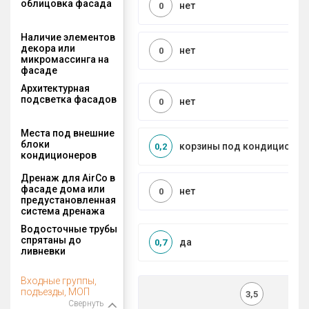
облицовка фасада
нет
0
Наличие элементов
декора или
нет
0
микромассинга на
фасаде
Архитектурная
подсветка фасадов
нет
0
Места под внешние
блоки
корзины под кондиционер
0,2
кондиционеров
Дренаж для AirCo в
фасаде дома или
нет
0
предустановленная
система дренажа
Водосточные трубы
спрятаны до
да
0,7
ливневки
Входные группы,
подъезды, МОП
3,5
Свернуть