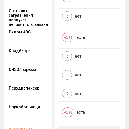
Источник
загрязнения
нет
0
воздуха/
неприятного запаха
Рядом АЗС
есть
-0,25
Кладбище
нет
0
СИЗО/тюрьма
нет
0
Психдиспансер
нет
0
Наркобольница
есть
-0,25
Архитектура,