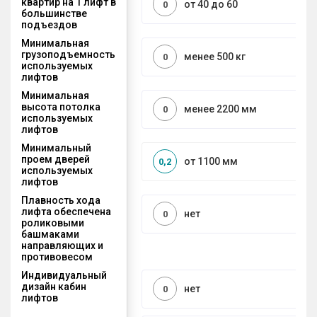
квартир на 1 лифт в
от 40 до 60
0
большинстве
подъездов
Минимальная
грузоподъемность
менее 500 кг
0
используемых
лифтов
Минимальная
высота потолка
менее 2200 мм
0
используемых
лифтов
Минимальный
проем дверей
от 1100 мм
0,2
используемых
лифтов
Плавность хода
лифта обеспечена
нет
0
роликовыми
башмаками
направляющих и
противовесом
Индивидуальный
дизайн кабин
нет
0
лифтов