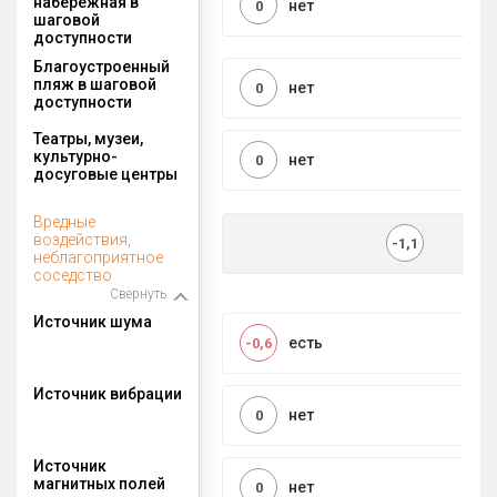
набережная в
нет
0
шаговой
доступности
Благоустроенный
пляж в шаговой
нет
0
доступности
Театры, музеи,
культурно-
нет
0
досуговые центры
Вредные
воздействия,
-1,1
неблагоприятное
соседство
Свернуть
Источник шума
есть
-0,6
Источник вибрации
нет
0
Источник
магнитных полей
нет
0