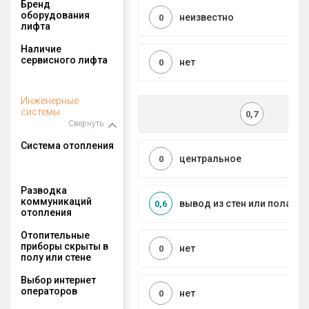
Бренд
оборудования
неизвестно
0
лифта
Наличие
сервисного лифта
нет
0
Инженерные
системы
0,7
Свернуть
Система отопления
центральное
0
Разводка
коммуникаций
вывод из стен или пола
0,6
отопления
Отопительные
приборы скрыты в
нет
0
полу или стене
Выбор интернет
операторов
нет
0