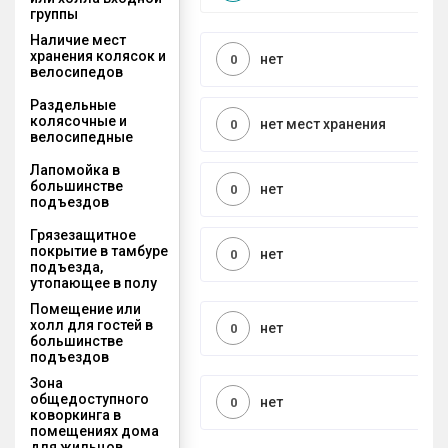
группы
Наличие мест
хранения колясок и
нет
0
велосипедов
Раздельные
колясочные и
нет мест хранения
0
велосипедные
Лапомойка в
большинстве
нет
0
подъездов
Грязезащитное
покрытие в тамбуре
нет
0
подъезда,
утопающее в полу
Помещение или
холл для гостей в
нет
0
большинстве
подъездов
Зона
общедоступного
нет
0
коворкинга в
помещениях дома
для жильцов