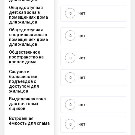
Общедоступная
детская зона в
нет
0
помещениях дома
для жильцов
Общедоступная
спортивная зона в
нет
0
помещениях дома
для жильцов
Общественное
пространство на
нет
0
кровле дома
Санузел в
большинстве
нет
0
подъездов с
доступом для
жильцов
Выделенная зона
для почтовых
нет
0
ящиков
Встроенная
ёмкость для спама
нет
0