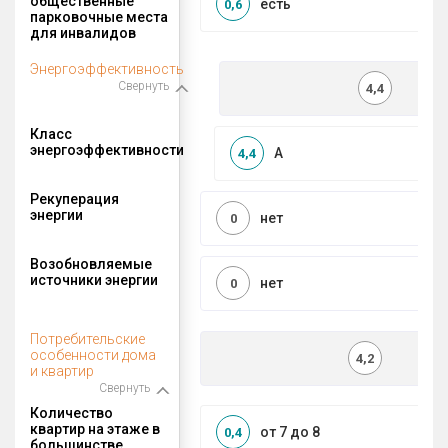
общественные
есть
0,6
парковочные места
для инвалидов
Энергоэффективность
Свернуть
4,4
Класс
энергоэффективности
A
4,4
Рекуперация
энергии
нет
0
Возобновляемые
источники энергии
нет
0
Потребительские
особенности дома
4,2
и квартир
Свернуть
Количество
квартир на этаже в
от 7 до 8
0,4
большинстве