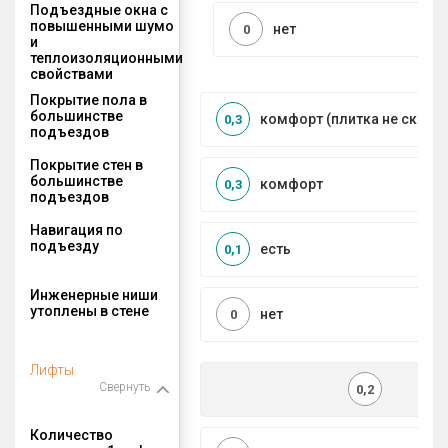
Подъездные окна с
повышенными шумо
нет
0
и
теплоизоляционными
свойствами
Покрытие пола в
большинстве
комфорт (плитка не сколь
0,3
подъездов
Покрытие стен в
большинстве
комфорт
0,3
подъездов
Навигация по
подъезду
есть
0,1
Инженерные ниши
утоплены в стене
нет
0
Лифты
Свернуть
0,2
Количество