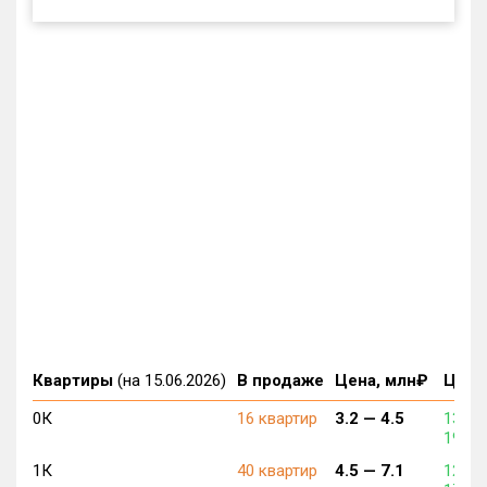
Квартиры
(на 15.06.2026)
В продаже
Цена, млн₽
Цена,
0К
16 квартир
3.2 —
4.5
137 0
192 5
1К
40 квартир
4.5 —
7.1
124 6