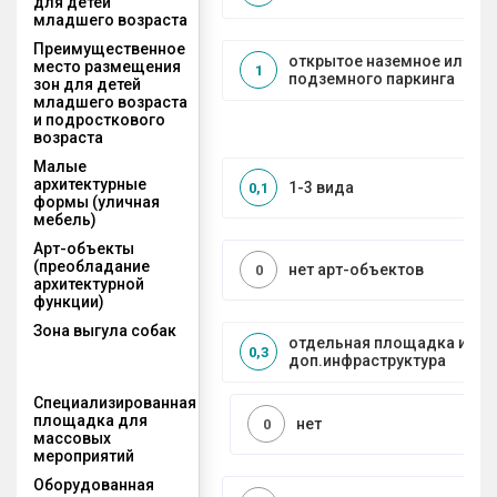
для детей
младшего возраста
Преимущественное
открытое наземное или на
место размещения
1
подземного паркинга
зон для детей
младшего возраста
и подросткового
возраста
Малые
архитектурные
1-3 вида
0,1
формы (уличная
мебель)
Арт-объекты
(преобладание
нет арт-объектов
0
архитектурной
функции)
Зона выгула собак
отдельная площадка и
0,3
доп.инфраструктура
Специализированная
площадка для
нет
0
массовых
мероприятий
Оборудованная