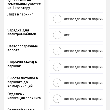
земельном участке
на 1 квартиру
Лифт в паркинг
нет подземного паркинга
0
Зарядка для
электромобилей
нет
0
Светопрозрачные
ворота
нет подземного паркинга
0
Широкий въезд в
паркинг
нет подземного паркинга
0
Высота потолка в
паркинге до
нет подземного паркинга
0
коммуникаций
Отделка и
навигация паркинга
нет подземного паркинга
0
Гостевой вход в