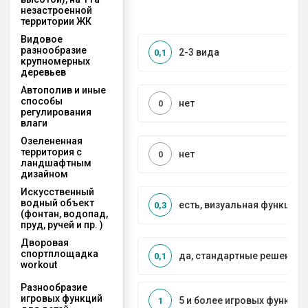
незастроенной
территории ЖК
Видовое
разнообразие
2-3 вида
0,1
крупномерных
деревьев
Автополив и иные
способы
нет
0
регулирования
влаги
Озелененная
территория с
нет
0
ландшафтным
дизайном
Искусственный
водный объект
есть, визуальная функция
0,3
(фонтан, водопад,
пруд, ручей и пр. )
Дворовая
спортплощадка
да, стандартные решения
0,1
workout
Разнообразие
игровых функций
5 и более игровых функций
1