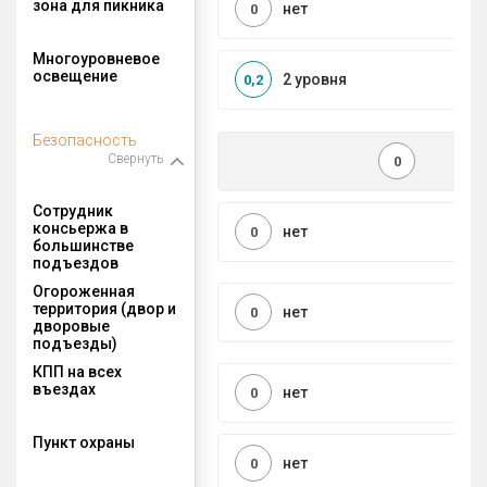
зона для пикника
нет
0
Многоуровневое
освещение
2 уровня
0,2
Безопасность
Свернуть
0
Сотрудник
консьержа в
нет
0
большинстве
подъездов
Огороженная
территория (двор и
нет
0
дворовые
подъезды)
КПП на всех
въездах
нет
0
Пункт охраны
нет
0