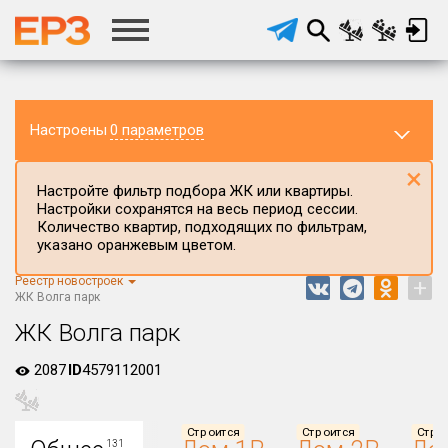
Настроены
0 параметров
×
Настройте фильтр подбора ЖК или квартиры.
Настройки сохранятся на весь период сессии.
Количество квартир, подходящих по фильтрам,
указано оранжевым цветом.
Реестр новостроек
+
Регион ЖК
ЖК Волга парк
Ярославская область
ЖК Волга парк
Район в регионе
2087
ID
4579112001
Все
Населённый пункт
Строится
Строится
Стро
131