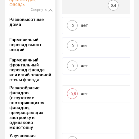
фасады
0,4
Свернуть
Разновысотные
дома
нет
0
Гармоничный
перепад высот
нет
0
секций
Гармоничный
фронтальный
нет
0
перепад фасада
или изгиб основной
стены фасада
Разнообразие
фасадов
нет
-0,5
(отсутствие
повторяющихся
фасадов,
превращающих
застройку в
одинаково
монотонну
Улучшенная