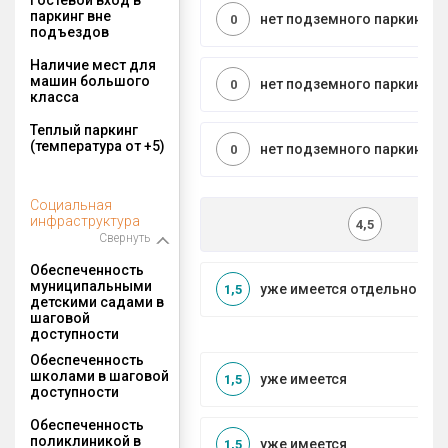
паркинг вне
нет подземного паркинга
0
подъездов
Наличие мест для
машин большого
нет подземного паркинга
0
класса
Теплый паркинг
(температура от +5)
нет подземного паркинга
0
Социальная
инфраструктура
4,5
Свернуть
Обеспеченность
муниципальными
уже имеется отдельносто
1,5
детскими садами в
шаговой
доступности
Обеспеченность
школами в шаговой
уже имеется
1,5
доступности
Обеспеченность
поликлиникой в
уже имеется
1,5