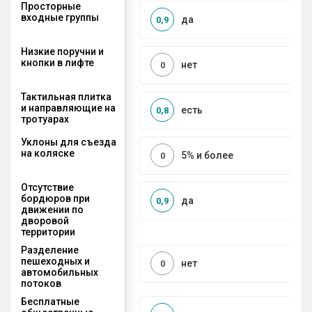
Просторные
входные группы
да
0,9
Низкие поручни и
кнопки в лифте
нет
0
Тактильная плитка
и направляющие на
есть
0,8
тротуарах
Уклоны для съезда
на коляске
5% и более
0
Отсутствие
бордюров при
да
0,9
движении по
дворовой
территории
Разделение
пешеходных и
нет
0
автомобильных
потоков
Бесплатные