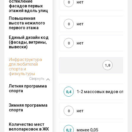
остекление
нет
0
фасадов первых
этажей вдоль улиц
Повышенная
высота нежилого
нет
0
первого этажа
Единый дизайн код
(фасады, витрины,
нет
0
вывески)
Инфраструктура
для любителей
1,8
спорта и
физкультуры
Свернуть
Летняя программа
спорта
1-2 массовых видов спорт
0,4
Зимняя программа
спорта
нет
0
Количество мест
велопарковок в ЖК
менее 0,05
0,2