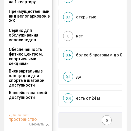
на 1 квартиру
Преимущественный
вид велопарковок в
открытые
0,1
ЖК
Сервис для
обслуживания
нет
0
велосипедов
Обеспеченность
фитнес центром,
более 5 программ до 0,5 к
0,6
спортивными
секциями
Внеквартальные
площадки для
да
0,1
спорта в шаговой
доступности
Бассейн в шаговой
доступности
есть от 24 м
0,4
Дворовое
пространство
5
Свернуть