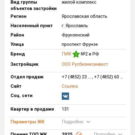
Вид группы
жилой комплекс
объектов застройки
Только новые
Регион
Ярославская область
Оценка ЕРЗ ЖК
Населенный пункт
г. Ярославль
от
до
Район
Фрунзенский
Улица
проспект Фрунзе
с продажами
Бренд
ПИК
№2 в РФ
5
Рейтинг ЕРЗ
Застройщик
ООО Русбизнесинвест
Отдел продаж
+7 (4852) 23 ... , +7 (4852) 60 ...
Найдено:
Сайт
Ссылка
Жилых комплексов
1 из 390
Соц. сети
Многоквартирных домов
18 из 836
Блокированных домов
0 из 59
Квартир в продаже
131
Домов с апартаментами
0 из 1
Параметры ЖК
Подробно
Поселков таунхаусов
0 из 3
Блокированных домов
0 из 25
Премия ТОП ЖК
2025
Подробно