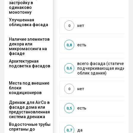
застройку в
одинаково
монотонну
Улучшенная
облицовка фасада
нет
0
Наличие элементов
декора или
есть
0,8
микромассинга на
фасаде
Архитектурная
всего фасада (статическая
подсветка фасадов
подчеркивающая индивид
0,6
облик здания)
Места под внешние
блоки
нет
0
кондиционеров
Дренаж для AirCo в
фасаде дома или
есть
0,5
предустановленная
система дренажа
Водосточные трубы
спрятаны до
да
0,7