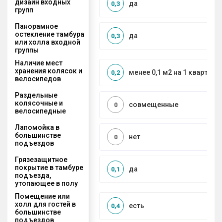
дизайн входных
да
0,3
групп
Панорамное
остекление тамбура
да
0,3
или холла входной
группы
Наличие мест
хранения колясок и
менее 0,1 м2 на 1 квартиру
0,2
велосипедов
Раздельные
колясочные и
совмещенные
0
велосипедные
Лапомойка в
большинстве
нет
0
подъездов
Грязезащитное
покрытие в тамбуре
да
0,1
подъезда,
утопающее в полу
Помещение или
холл для гостей в
есть
0,4
большинстве
подъездов