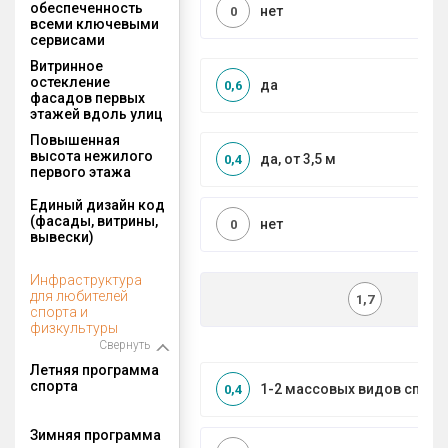
обеспеченность
нет
0
всеми ключевыми
сервисами
Витринное
остекление
да
0,6
фасадов первых
этажей вдоль улиц
Повышенная
высота нежилого
да, от 3,5 м
0,4
первого этажа
Единый дизайн код
(фасады, витрины,
нет
0
вывески)
Инфраструктура
для любителей
1,7
спорта и
физкультуры
Свернуть
Летняя программа
спорта
1-2 массовых видов спорт
0,4
Зимняя программа