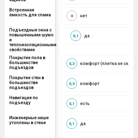
Встроенная
ёмкость для спама
нет
0
Подъездные окна с
повышенными шумо
да
0,1
и
теплоизоляционными
свойствами
Покрытие пола в
большинстве
комфорт (плитка не сколь
0,3
подъездов
Покрытие стен в
большинстве
комфорт
0,3
подъездов
Навигация по
подъезду
есть
0,1
Инженерные ниши
утоплены в стене
да
0,1