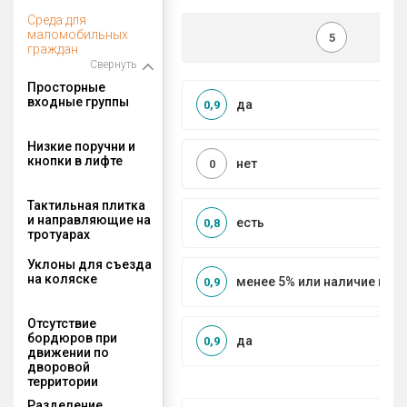
Среда для
маломобильных
5
граждан
Свернуть
Просторные
входные группы
да
0,9
Низкие поручни и
кнопки в лифте
нет
0
Тактильная плитка
и направляющие на
есть
0,8
тротуарах
Уклоны для съезда
на коляске
менее 5% или наличие по
0,9
Отсутствие
бордюров при
да
0,9
движении по
дворовой
территории
Разделение