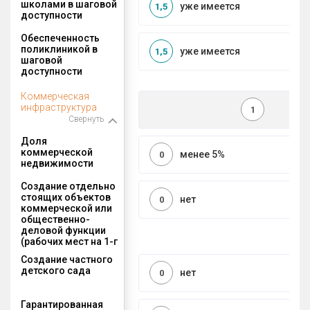
школами в шаговой
уже имеется
1,5
доступности
Обеспеченность
поликлиникой в
уже имеется
1,5
шаговой
доступности
Коммерческая
инфраструктура
1
Свернуть
Доля
коммерческой
менее 5%
0
недвижимости
Создание отдельно
стоящих объектов
нет
0
коммерческой или
общественно-
деловой функции
(рабочих мест на 1-г
Создание частного
детского сада
нет
0
Гарантированная