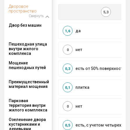
Дворовое
пространство
5,3
Свернуть
Двор без машин
да
1,6
Пешеходная улица
внутри жилого
нет
0
комплекса
Мощение
пешеходных путей
есть от 50% поверхности
0,3
Преимущественный
материал мощения
плитка
0,1
Парковая
территория внутри
нет
0
жилого комплекса
Озеленение двора
кустарниками и
есть, с учетом четырех се
0,5
деревьями