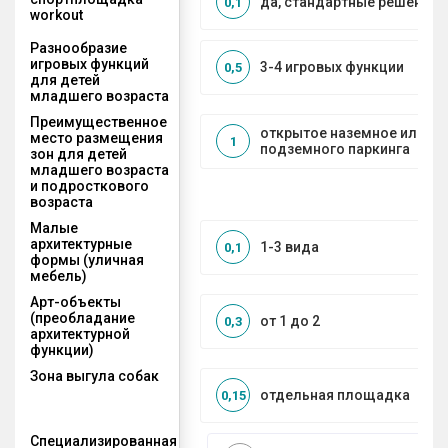
да, стандартные решения
0,1
workout
Разнообразие
игровых функций
3-4 игровых функции
0,5
для детей
младшего возраста
Преимущественное
открытое наземное или на
место размещения
1
подземного паркинга
зон для детей
младшего возраста
и подросткового
возраста
Малые
архитектурные
1-3 вида
0,1
формы (уличная
мебель)
Арт-объекты
(преобладание
от 1 до 2
0,3
архитектурной
функции)
Зона выгула собак
отдельная площадка
0,15
Специализированная