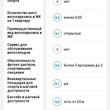
спорта
нет
0
Количество мест
велопарковок в ЖК
менее 0,05
0,2
на 1 квартиру
Преимущественный
вид велопарковок в
открытые
0,1
ЖК
Сервис для
обслуживания
нет
0
велосипедов
Обеспеченность
фитнес центром,
более 5 программ до 2 км
0,5
спортивными
секциями
Внеквартальные
площадки для
да
0,1
спорта в шаговой
доступности
Бассейн в шаговой
доступности
есть от 24 м
0,4