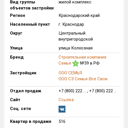
Вид группы
жилой комплекс
Только новые
объектов застройки
Регион
Краснодарский край
Оценка ЕРЗ ЖК
Населенный пункт
г. Краснодар
от
до
Округ
Центральный
внутригородской
с продажами
Улица
улица Колхозная
Бренд
Строительная компания
Рейтинг ЕРЗ
Семья
№39 в РФ
4
Застройщик
ООО СЕМЬЯ
Найдено:
ООО СЗ Семья-Все Свои
Жилых комплексов
1 из 783
Отдел продаж
+7 (800) 222 ... , +7 (800) 222 ...
Многоквартирных домов
7 из 3 375
Сайт
Ссылка
Блокированных домов
0 из 646
Соц. сети
Домов с апартаментами
0 из 172
Поселков таунхаусов
0 из 10
Квартир в продаже
516
Многоквартирных домов
0 из 1