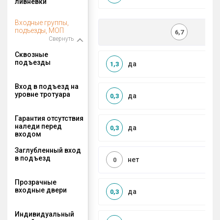
ливневки
Входные группы,
подъезды, МОП
6,7
Свернуть
Сквозные
подъезды
да
1,3
Вход в подъезд на
уровне тротуара
да
0,3
Гарантия отсутствия
наледи перед
да
0,3
входом
Заглубленный вход
в подъезд
нет
0
Прозрачные
входные двери
да
0,3
Индивидуальный