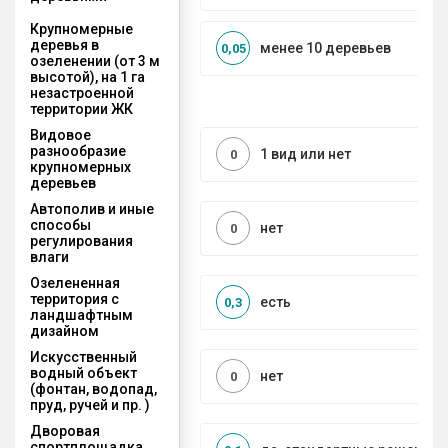
Крупномерные
деревья в
менее 10 деревьев
0,05
озеленении (от 3 м
высотой), на 1 га
незастроенной
территории ЖК
Видовое
разнообразие
1 вид или нет
0
крупномерных
деревьев
Автополив и иные
способы
нет
0
регулирования
влаги
Озелененная
территория с
есть
0,3
ландшафтным
дизайном
Искусственный
водный объект
нет
0
(фонтан, водопад,
пруд, ручей и пр. )
Дворовая
спортплощадка