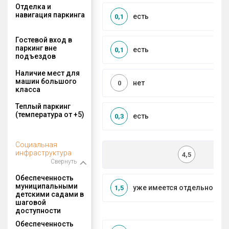
Отделка и
навигация паркинга
есть
0,1
Гостевой вход в
паркинг вне
есть
0,1
подъездов
Наличие мест для
машин большого
нет
0
класса
Теплый паркинг
(температура от +5)
есть
0,3
Социальная
инфраструктура
4,5
Свернуть
Обеспеченность
муниципальными
уже имеется отдельносто
1,5
детскими садами в
шаговой
доступности
Обеспеченность