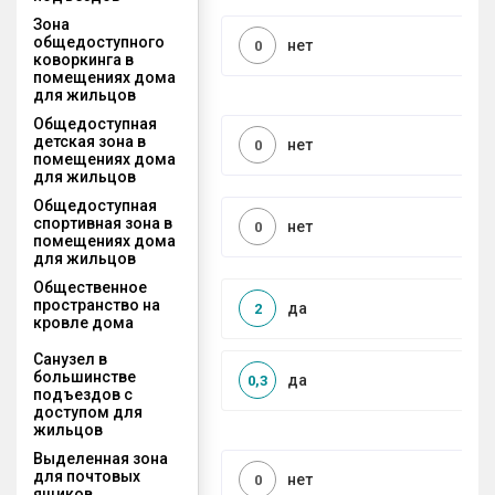
Зона
общедоступного
нет
0
коворкинга в
помещениях дома
для жильцов
Общедоступная
детская зона в
нет
0
помещениях дома
для жильцов
Общедоступная
спортивная зона в
нет
0
помещениях дома
для жильцов
Общественное
пространство на
да
2
кровле дома
Санузел в
большинстве
да
0,3
подъездов с
доступом для
жильцов
Выделенная зона
для почтовых
нет
0
ящиков