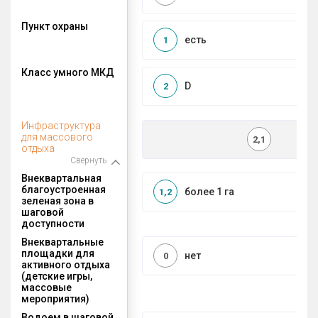
Пункт охраны
есть
1
Класс умного МКД
D
2
Инфраструктура
для массового
2,1
отдыха
Свернуть
Внеквартальная
благоустроенная
более 1 га
1,2
зеленая зона в
шаговой
доступности
Внеквартальные
площадки для
нет
0
активного отдыха
(детские игры,
массовые
мероприятия)
Водоем в шаговой