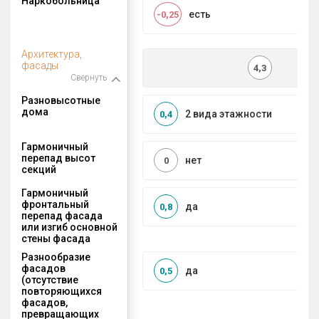
Наркобольница
есть
-0,25
Архитектура,
фасады
4,3
Свернуть
Разновысотные
дома
2 вида этажности
0,4
Гармоничный
перепад высот
нет
0
секций
Гармоничный
фронтальный
да
0,8
перепад фасада
или изгиб основной
стены фасада
Разнообразие
фасадов
да
0,5
(отсутствие
повторяющихся
фасадов,
превращающих