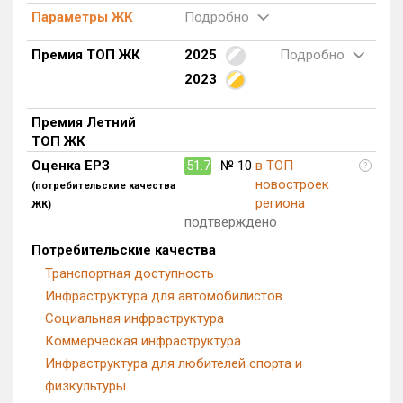
Параметры ЖК
Подробно
Блокированных домов
0 из 500
Квартир, апартаментов,
Премия ТОП ЖК
2025
Подробно
блоков в БД
516 из 66 213
2023
Премия Летний
ТОП ЖК
Оценка ЕРЗ
51.7
№ 10
в ТОП
?
новостроек
(потребительские качества
региона
ЖК)
подтверждено
Потребительские качества
Транспортная доступность
Инфраструктура для автомобилистов
Социальная инфраструктура
Коммерческая инфраструктура
Инфраструктура для любителей спорта и
физкультуры