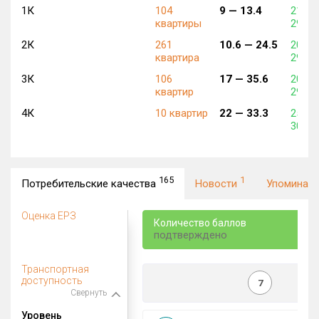
1К
104
9 —
13.4
212 0
квартиры
294 5
2К
261
10.6 —
24.5
205 0
квартира
297 8
3К
106
17 —
35.6
207 0
квартир
298 6
4К
10 квартир
22 —
33.3
258 4
309 5
165
1
Потребительские качества
Новости
Упоминан
Оценка ЕРЗ
Количество баллов
подтверждено
Транспортная
доступность
7
Свернуть
Уровень