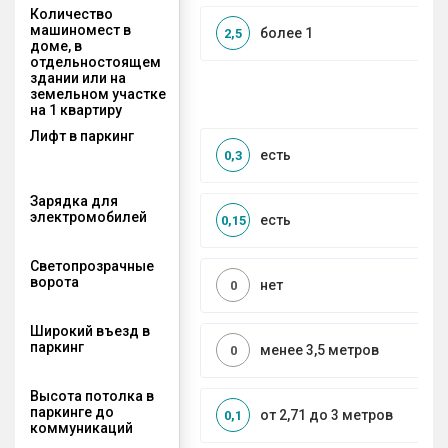
Количество
машиномест в
более 1
2,5
доме, в
отдельностоящем
здании или на
земельном участке
на 1 квартиру
Лифт в паркинг
есть
0,3
Зарядка для
электромобилей
есть
0,15
Светопрозрачные
ворота
нет
0
Широкий въезд в
паркинг
менее 3,5 метров
0
Высота потолка в
паркинге до
от 2,71 до 3 метров
0,1
коммуникаций