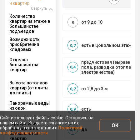
и квартир
Свернуть
Количество
квартир на этаже в
от 9 до 10
0
большинстве
подъездов
Возможность
приобретения
есть в цокольном этаже
0,7
кладовых
Отделка
предчистовая (выравниван
большинства
пола, разводка отопления 
0,4
квартир
электричества)
Высота потолков
квартир (от плиты
от 2,8 до 3 м
0,7
до плиты)
Панорамные виды
из окон
есть
0,9
Сайт использует файлы cookie. Оставаясь на
нашем сайте, Вы даете согласие на их
Гардеробная-
ОК
обработку в соответствии с
Политикой
помещение в
да
0,1
конфиденциальности
большинстве
квартир