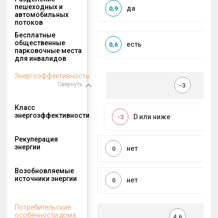
пешеходных и
да
0,9
автомобильных
потоков
Бесплатные
общественные
есть
0,6
парковочные места
для инвалидов
Энергоэффективность
Свернуть
-3
Класс
энергоэффективности
D или ниже
-3
Рекуперация
энергии
нет
0
Возобновляемые
источники энергии
нет
0
Потребительские
особенности дома
4,6