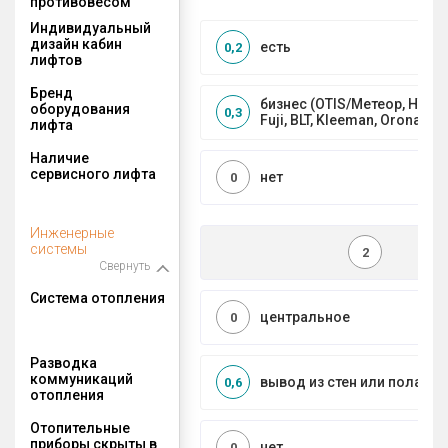
противовесом
Индивидуальный
дизайн кабин
есть
0,2
лифтов
Бренд
бизнес (OTIS/Метеор, HYUND
оборудования
0,3
Fuji, BLT, Kleeman, Orona)
лифта
Наличие
сервисного лифта
нет
0
Инженерные
системы
2
Свернуть
Система отопления
центральное
0
Разводка
коммуникаций
вывод из стен или пола
0,6
отопления
Отопительные
приборы скрыты в
нет
0