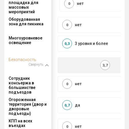
площадка для
нет
0
массовых
мероприятий
Оборудованная
зона для пикника
нет
0
Многоуровневое
освещение
3 уровня и более
0,3
Безопасность
Свернуть
3,7
Сотрудник
консьержа в
нет
0
большинстве
подъездов
Огороженная
территория (двор и
да
0,7
дворовые
подъезды)
КПП на всех
въездах
нет
0