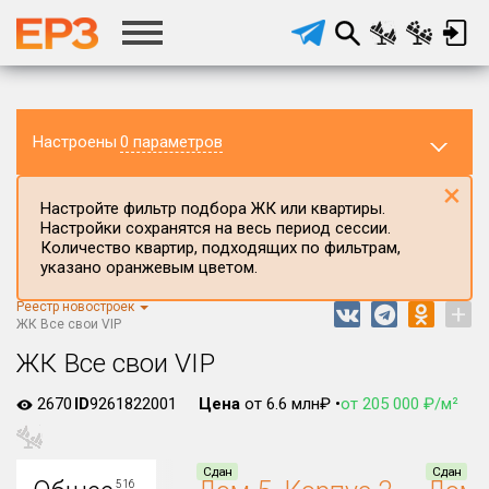
Настроены
0 параметров
×
Настройте фильтр подбора ЖК или квартиры.
Настройки сохранятся на весь период сессии.
Количество квартир, подходящих по фильтрам,
указано оранжевым цветом.
Реестр новостроек
+
Регион ЖК
ЖК Все свои VIP
Краснодарский край
ЖК Все свои VIP
Район в регионе
2670
ID
9261822001
Цена
от 6.6 млн₽ •
от 205 000 ₽/м²
Все
Населённый пункт
Сдан
Сдан
516