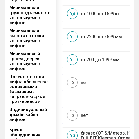
Минимальная
грузоподъемность
от 1000 до 1599 кг
0,6
используемых
лифтов
Минимальная
высота потолка
от 2200 до 2599 мм
0,1
используемых
лифтов
Минимальный
проем дверей
от 700 до 1099 мм
0,1
используемых
лифтов
Плавность хода
лифта обеспечена
нет
0
роликовыми
башмаками
направляющих и
противовесом
Индивидуальный
дизайн кабин
нет
0
лифтов
Бренд
бизнес (OTIS/Метеор, HYUND
оборудования
0,3
Fuji, BLT, Kleeman, Orona)