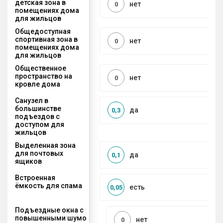
детская зона в
нет
0
помещениях дома
для жильцов
Общедоступная
спортивная зона в
нет
0
помещениях дома
для жильцов
Общественное
пространство на
нет
0
кровле дома
Санузел в
большинстве
да
0,3
подъездов с
доступом для
жильцов
Выделенная зона
для почтовых
да
0,1
ящиков
Встроенная
ёмкость для спама
есть
0,05
Подъездные окна с
повышенными шумо
нет
0