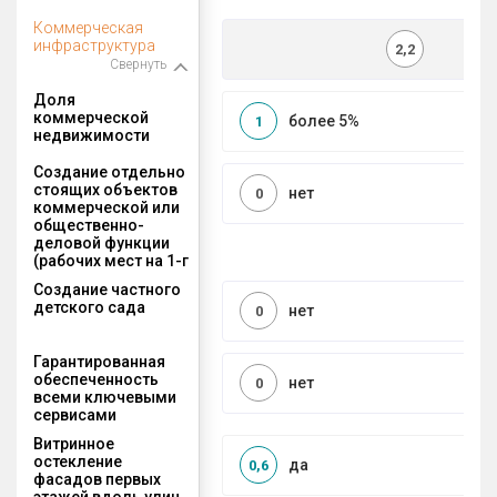
Коммерческая
инфраструктура
2,2
Свернуть
Доля
коммерческой
более 5%
1
недвижимости
Создание отдельно
стоящих объектов
нет
0
коммерческой или
общественно-
деловой функции
(рабочих мест на 1-г
Создание частного
детского сада
нет
0
Гарантированная
обеспеченность
нет
0
всеми ключевыми
сервисами
Витринное
остекление
да
0,6
фасадов первых
этажей вдоль улиц