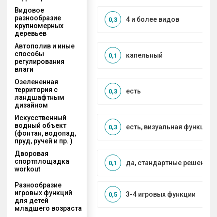
Видовое
разнообразие
4 и более видов
0,3
крупномерных
деревьев
Автополив и иные
способы
капельный
0,1
регулирования
влаги
Озелененная
территория с
есть
0,3
ландшафтным
дизайном
Искусственный
водный объект
есть, визуальная функция
0,3
(фонтан, водопад,
пруд, ручей и пр. )
Дворовая
спортплощадка
да, стандартные решения
0,1
workout
Разнообразие
игровых функций
3-4 игровых функции
0,5
для детей
младшего возраста