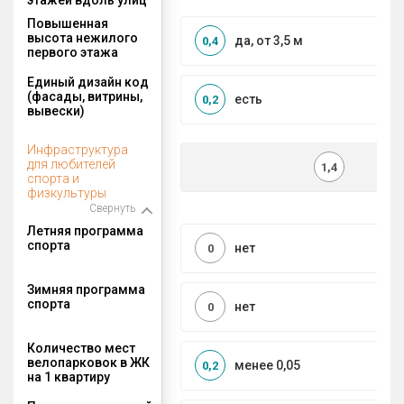
Повышенная
высота нежилого
да, от 3,5 м
0,4
первого этажа
Единый дизайн код
(фасады, витрины,
есть
0,2
вывески)
Инфраструктура
для любителей
1,4
спорта и
физкультуры
Свернуть
Летняя программа
спорта
нет
0
Зимняя программа
спорта
нет
0
Количество мест
велопарковок в ЖК
менее 0,05
0,2
на 1 квартиру