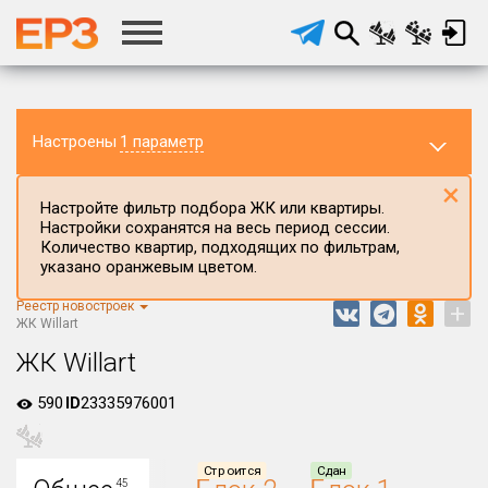
Настроены
1 параметр
×
Настройте фильтр подбора ЖК или квартиры.
Настройки сохранятся на весь период сессии.
Количество квартир, подходящих по фильтрам,
указано оранжевым цветом.
Реестр новостроек
+
Регион ЖК
ЖК Willart
Новосибирская область
ЖК Willart
Район в регионе
590
ID
23335976001
Все
Населённый пункт
Строится
Сдан
45