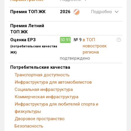
Блокированных домов
0 из 559
Премия ТОП ЖК
2026
Подробно
Квартир, апартаментов,
блоков в БД
45 из 23 072
Премия Летний
ТОП ЖК
Оценка ЕРЗ
50.95
№ 9
в ТОП
?
новостроек
(потребительские качества
региона
ЖК)
подтверждено
Потребительские качества
Транспортная доступность
Инфраструктура для автомобилистов
Социальная инфраструктура
Коммерческая инфраструктура
Инфраструктура для любителей спорта и
физкультуры
Дворовое пространство
Безопасность