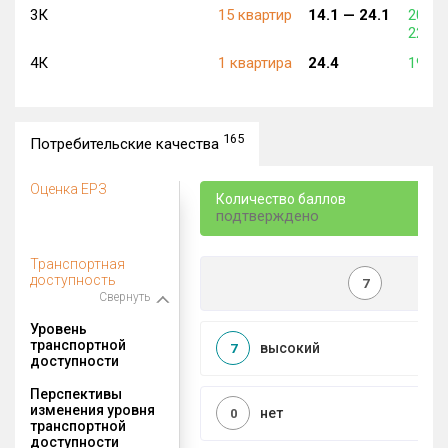
3К
15 квартир
14.1 —
24.1
200 3
226 3
4К
1 квартира
24.4
193 4
165
Потребительские качества
Оценка ЕРЗ
Количество баллов
подтверждено
Транспортная
доступность
7
Свернуть
Уровень
транспортной
высокий
7
доступности
Перспективы
изменения уровня
нет
0
транспортной
доступности