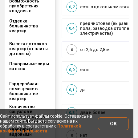
Возможность
приобретения
есть в цокольном этаже
0,7
кладовых
Отделка
предчистовая (выравниван
большинства
пола, разводка отопления 
0,4
квартир
электричества)
Высота потолков
квартир (от плиты
от 2,6 до 2,8 м
0
до плиты)
Панорамные виды
из окон
есть
0,9
Гардеробная-
помещение в
да
0,1
большинстве
квартир
Количество
санузлов в
два и более
0,3
Сайт использует файлы cookie. Оставаясь на
квартирах с двумя и
нашем сайте, Вы даете согласие на их
более спальнями
ОК
обработку в соответствии с
Политикой
Квартиры с
конфиденциальности
видовыми
нет
0