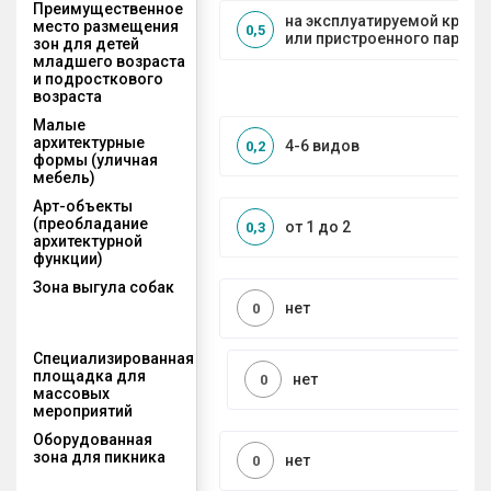
Преимущественное
на эксплуатируемой кров
место размещения
0,5
или пристроенного паркин
зон для детей
младшего возраста
и подросткового
возраста
Малые
архитектурные
4-6 видов
0,2
формы (уличная
мебель)
Арт-объекты
(преобладание
от 1 до 2
0,3
архитектурной
функции)
Зона выгула собак
нет
0
Специализированная
площадка для
нет
0
массовых
мероприятий
Оборудованная
зона для пикника
нет
0