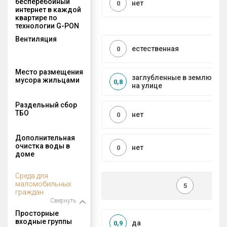
бесперебойный
нет
0
интернет в каждой
квартире по
технологии G-PON
Вентиляция
естественная
0
Место размещения
заглубленные в землю ко
мусора жильцами
0,8
на улице
Раздельный сбор
ТБО
нет
0
Дополнительная
очистка воды в
нет
0
доме
Среда для
маломобильных
5
граждан
Свернуть
Просторные
входные группы
да
0,9