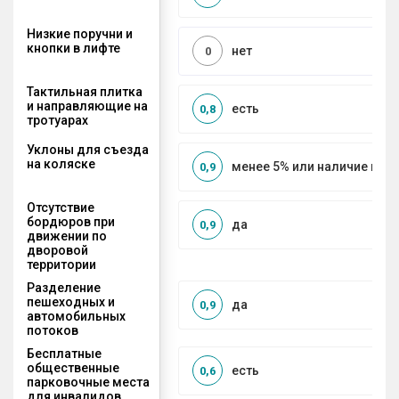
Низкие поручни и
кнопки в лифте
нет
0
Тактильная плитка
и направляющие на
есть
0,8
тротуарах
Уклоны для съезда
на коляске
менее 5% или наличие по
0,9
Отсутствие
бордюров при
да
0,9
движении по
дворовой
территории
Разделение
пешеходных и
да
0,9
автомобильных
потоков
Бесплатные
общественные
есть
0,6
парковочные места
для инвалидов