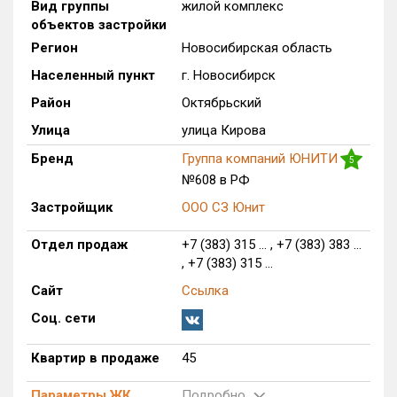
Вид группы
жилой комплекс
Только новые
объектов застройки
Регион
Новосибирская область
Оценка ЕРЗ ЖК
Населенный пункт
г. Новосибирск
от
до
Район
Октябрьский
с продажами
Улица
улица Кирова
Бренд
Группа компаний ЮНИТИ
5
№608 в РФ
Рейтинг ЕРЗ
Застройщик
ООО СЗ Юнит
Найдено:
Отдел продаж
+7 (383) 315 ... , +7 (383) 383 ...
, +7 (383) 315 ...
Жилых комплексов
1 из 640
Сайт
Ссылка
Многоквартирных домов
2 из 2 083
Блокированных домов
0 из 343
Соц. сети
Домов с апартаментами
0 из 34
Квартир в продаже
45
Поселков таунхаусов
0 из 13
Многоквартирных домов
0 из 81
Параметры ЖК
Подробно