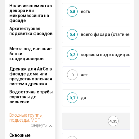
Наличие элементов
декора или
есть
0,8
микромассинга на
фасаде
Архитектурная
подсветка фасадов
всего фасада (статическая
0,4
Места под внешние
блоки
корзины под кондиционер
0,2
кондиционеров
Дренаж для AirCo в
фасаде дома или
нет
0
предустановленная
система дренажа
Водосточные трубы
спрятаны до
да
0,7
ливневки
Входные группы,
подъезды, МОП
4,35
Свернуть
Сквозные