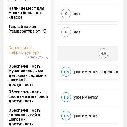
Наличие мест для
машин большого
нет
0
класса
Теплый паркинг
(температура от +5)
нет
0
Социальная
инфраструктура
4,5
Свернуть
Обеспеченность
муниципальными
уже имеется отдельносто
1,5
детскими садами в
шаговой
доступности
Обеспеченность
школами в шаговой
уже имеется
1,5
доступности
Обеспеченность
поликлиникой в
уже имеется
1,5
шаговой
доступности