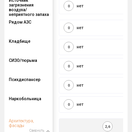
Источник
загрязнения
нет
0
воздуха/
неприятного запаха
Рядом АЗС
нет
0
Кладбище
нет
0
СИЗО/тюрьма
нет
0
Психдиспансер
нет
0
Наркобольница
нет
0
Архитектура,
фасады
2,6
Свернуть