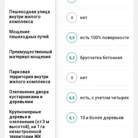
Пешеходная улица
внутри жилого
нет
0
комплекса
Мощение
пешеходных путей
есть 100% поверхности
0,5
Преимущественный
материал мощения
брусчатка бетонная
0,2
Парковая
территория внутри
нет
0
жилого комплекса
Озеленение двора
кустарниками и
есть, с учетом четырех се
0,5
деревьями
Крупномерные
деревья в
10 и более деревьев
0,1
озеленении (от 3 м
высотой), на 1 га
незастроенной
территории ЖК