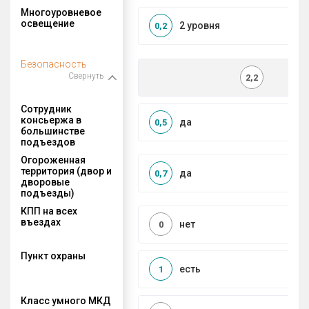
Многоуровневое
освещение
2 уровня
0,2
Безопасность
Свернуть
2,2
Сотрудник
консьержа в
да
0,5
большинстве
подъездов
Огороженная
территория (двор и
да
0,7
дворовые
подъезды)
КПП на всех
въездах
нет
0
Пункт охраны
есть
1
Класс умного МКД