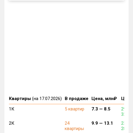
Квартиры
(на 17.07.2026)
В продаже
Цена, млн₽
Цена,
1К
5 квартир
7.3 —
8.5
290 8
336 7
2К
24
9.9 —
13.1
230 8
квартиры
286 5