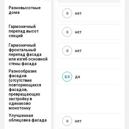
Разновысотные
дома
нет
0
Гармоничный
перепад высот
нет
0
секций
Гармоничный
фронтальный
нет
0
перепад фасада
или изгиб основной
стены фасада
Разнообразие
фасадов
да
0,5
(отсутствие
повторяющихся
фасадов,
превращающих
застройку в
одинаково
монотонну
Улучшенная
облицовка фасада
нет
0