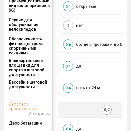
Преимущественный
вид велопарковок в
открытые
0,1
ЖК
Сервис для
обслуживания
нет
0
велосипедов
Обеспеченность
фитнес центром,
более 5 программ до 0,5 к
0,6
спортивными
секциями
Внеквартальные
площадки для
да
0,1
спорта в шаговой
доступности
Бассейн в шаговой
доступности
есть от 24 м
0,4
Дворовое
пространство
5,7
Свернуть
Двор без машин
да
1,6