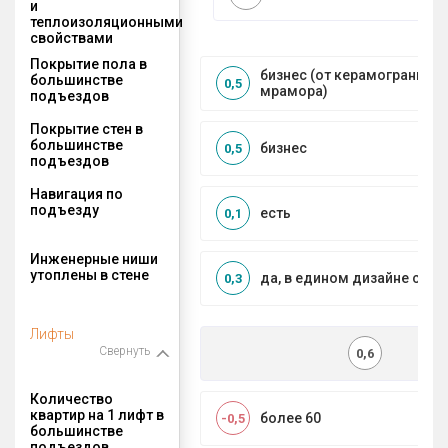
и
теплоизоляционными
свойствами
Покрытие пола в
бизнес (от керамогранита 
большинстве
0,5
мрамора)
подъездов
Покрытие стен в
большинстве
бизнес
0,5
подъездов
Навигация по
подъезду
есть
0,1
Инженерные ниши
утоплены в стене
да, в едином дизайне с МО
0,3
Лифты
Свернуть
0,6
Количество
квартир на 1 лифт в
более 60
-0,5
большинстве
подъездов