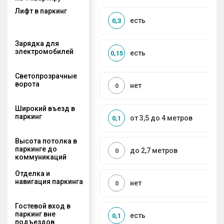
Лифт в паркинг
есть
0,3
Зарядка для
электромобилей
есть
0,15
Светопрозрачные
ворота
нет
0
Широкий въезд в
паркинг
от 3,5 до 4 метров
0,1
Высота потолка в
паркинге до
до 2,7 метров
0
коммуникаций
Отделка и
навигация паркинга
нет
0
Гостевой вход в
паркинг вне
есть
0,1
подъездов