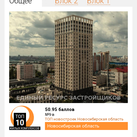
Общее
Блок 2
Блок 1
Округ
Все
Район в городе
Все
Цена
₽/м²
млн ₽
от
до
Общая площадь, м²
от
до
Срок сдачи
от
до
Вид объекта
50.95 баллов
№9 в
ТОП новостроек Новосибирская область
Кол-во комнат
Новосибирская область