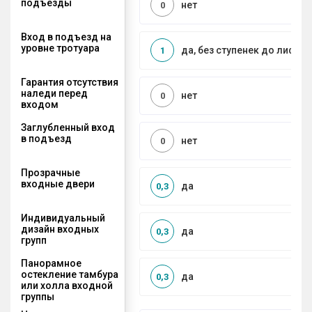
подъезды
нет
0
Вход в подъезд на
уровне тротуара
да, без ступенек до лифта
1
Гарантия отсутствия
наледи перед
нет
0
входом
Заглубленный вход
в подъезд
нет
0
Прозрачные
входные двери
да
0,3
Индивидуальный
дизайн входных
да
0,3
групп
Панорамное
остекление тамбура
да
0,3
или холла входной
группы