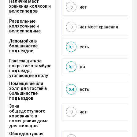
Наличие мест
хранения колясок и
нет
0
велосипедов
Раздельные
колясочные и
нет мест хранения
0
велосипедные
Лапомойка в
большинстве
есть
0,1
подъездов
Грязезащитное
покрытие в тамбуре
да
0,1
подъезда,
утопающее в полу
Помещение или
холл для гостей в
есть
0,4
большинстве
подъездов
Зона
общедоступного
нет
0
коворкинга в
помещениях дома
для жильцов
Общедоступная