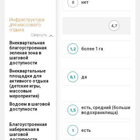
нет
0
Инфраструктура
для массового
4,7
отдыха
Свернуть
Внеквартальная
благоустроенная
более 1 га
1,2
зеленая зона в
шаговой
доступности
Внеквартальные
площадки для
да
0,1
активного отдыха
(детские игры,
массовые
мероприятия)
Водоем в шаговой
есть, средний (большие рек
доступности
1,5
водохранилища)
Благоустроенная
набережная в
есть
1
шаговой
доступности