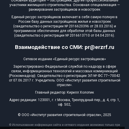
Основная аудитория — застройщики, другие профессиональные
участники жилищного строительства. Основная специализация —
ранжирование застройщиков и новостроек
Единый ресурс застройщиков включает в себя самую полную в
России базу данных застройщиков жилья и новостроек
(свидетельство о регистрации № 2016620396 от 28.03.2016) и
программное обеспечение для обработки этой базы данных
(свидетельство о регистрации № 2016613710 от 04.04.2016).
Взаимодействие со СМИ: pr@erzrf.ru
Сетевое издание «Единый ресурс застройщиков»
Зарегистрировано Федеральной службой по надзору в сфере
связи, информационных технологий и массовых коммуникаций
(Роскомнадзор). Свидетельство о регистрации ЭЛ № ФС 77–70042
от 07.06.2017 г. Учредитель: ООО «Институт развития строительной
отрасли».
Главный редактор: Кирилл Холопик
Адрес редакции: 123001, г. г.Москва, Трехпрудный пер., д. 4, стр. 1,
оф. 502,
© ООО «Институт развития строительной отрасли», 2025
© Использование информации сайта и сетевого издания возможно только при
условии гиперссылки на конкретную страницу сайта, на которой размещена