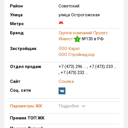
Район
Советский
Только новые
Улица
улица Острогожская
Оценка ЕРЗ ЖК
Метро
от
до
Бренд
Группа компаний Проект
Инвест
№130 в РФ
5
с продажами
Застройщик
ООО Карат
ООО Стройнадзор
Рейтинг ЕРЗ
Отдел продаж
+7 (473) 296 ... , +7 (473) 233 ...
, +7 (473) 232 ...
Найдено:
Сайт
Ссылка
Жилых комплексов
1 из 358
Соц. сети
Многоквартирных домов
2 из 1 076
Поселков таунхаусов
0 из 4
Параметры ЖК
Подробно
Блокированных домов
0 из 53
Премия ТОП ЖК
Квартир, апартаментов,
блоков в БД
0 из 14 140