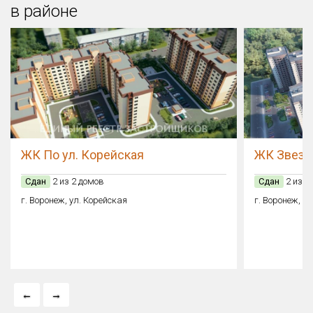
в районе
ЖК По ул. Корейская
ЖК Звезд
Сдан
2 из 2 домов
Сдан
2 из 4
г. Воронеж, ул. Корейская
г. Воронеж, у