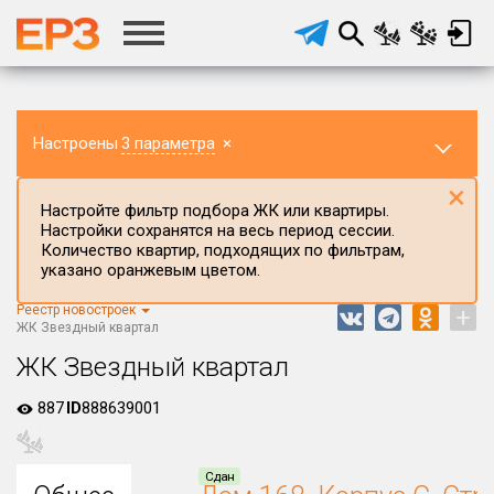
Настроены
3 параметра
×
×
Настройте фильтр подбора ЖК или квартиры.
Настройки сохранятся на весь период сессии.
Количество квартир, подходящих по фильтрам,
указано оранжевым цветом.
Реестр новостроек
+
Регион ЖК
ЖК Звездный квартал
Воронежская область
ЖК Звездный квартал
Район в регионе
887
ID
888639001
Все
Населённый пункт
Сдан