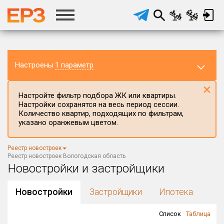
Настроены
1 параметр
×
Настройте фильтр подбора ЖК или квартиры.
Настройки сохранятся на весь период сессии.
Количество квартир, подходящих по фильтрам,
указано оранжевым цветом.
Регион ЖК
Реестр новостроек
Вологодская область
×
Реестр новостроек Вологодская область
Новостройки и застройщики
Район в регионе
Все
Новостройки
Застройщики
Ипотека
Населённый пункт
Список
Таблица