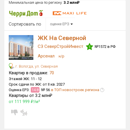
Минимальная цена по региону:
3.2 млн₽
Округ
Все
Сортировать по
оценке ЕРЗ
Район в городе
Все
ЖК На Северной
СЗ СеверСтройИнвест
Цена
№1572 в РФ
5
₽/м²
млн ₽
от
до
Арсенал
н/р
Общая площадь, м²
г. Вологда, ул. Северная
от
до
Квартир в продаже:
70
Этажей ЖК:
11 -
12
Срок сдачи
Срок сдачи по ЖК:
от II кв. 2027
от
до
Оценка ЕРЗ:
14.8
№ 56
в ТОП новостроек региона
?
Квартиры от 3.2 млн₽
Вид объекта
от 111 999 ₽/м²
×
ДАП
×
МД
Кол-во комнат