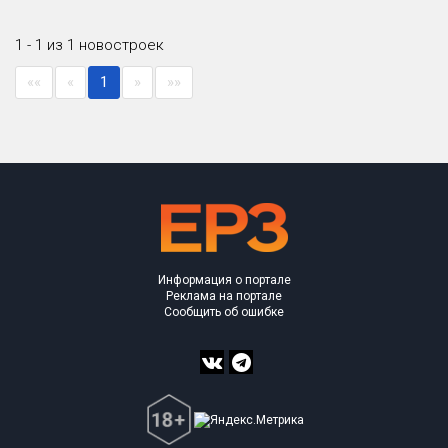
Только новые
1 - 1 из 1 новостроек
Оценка ЕРЗ ЖК
««
«
1
»
»»
от
до
с продажами
Рейтинг ЕРЗ
Найдено:
Информация о портале
Реклама на портале
Жилых комплексов
1 из 362
Сообщить об ошибке
Многоквартирных домов
14 из 761
Блокированных домов
0 из 2
Домов с апартаментами
0 из 1
Поселков таунхаусов
0 из 2
Блокированных домов
0 из 60