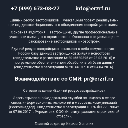
+7 (499) 673-08-27
info@erzrf.ru
Квартир, апартаментов,
блоков в БД
70 из 3 107
Единый ресурс застройщиков — уникальный проект, реализуемый
при поддержке Национального объединения застройщиков жилья.
Основная аудитория — застройщики, другие профессиональные
участники жилищного строительства. Основная специализация —
ранжирование застройщиков и новостроек
Единый ресурс застройщиков включает в себя самую полную в
России базу данных застройщиков жилья и новостроек
(свидетельство о регистрации № 2016620396 от 28.03.2016) и
программное обеспечение для обработки этой базы данных
(свидетельство о регистрации № 2016613710 от 04.04.2016).
Взаимодействие со СМИ: pr@erzrf.ru
Сетевое издание «Единый ресурс застройщиков»
Зарегистрировано Федеральной службой по надзору в сфере
связи, информационных технологий и массовых коммуникаций
(Роскомнадзор). Свидетельство о регистрации ЭЛ № ФС 77–70042
от 07.06.2017 г. Учредитель: ООО «Институт развития строительной
отрасли».
Главный редактор: Кирилл Холопик