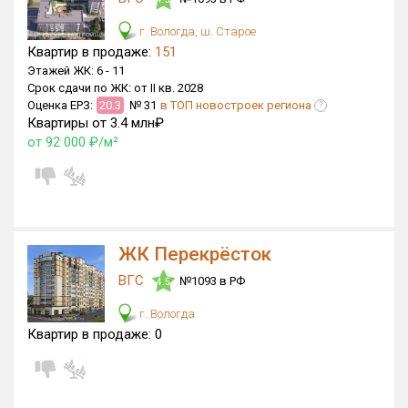
Квартир, апартаментов,
г. Вологда, ш. Старое
блоков в БД
153 из 3 107
Квартир в продаже:
151
Этажей ЖК:
6 -
11
Срок сдачи по ЖК:
от II кв. 2028
Оценка ЕРЗ:
20.3
№ 31
в ТОП новостроек региона
?
Квартиры от 3.4 млн₽
от 92 000 ₽/м²
ЖК Перекрёсток
ВГС
№1093 в РФ
4.5
г. Вологда
Квартир в продаже:
0