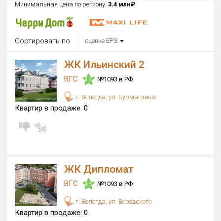
Минимальная цена по региону:
3.4 млн₽
Округ
Все
Сортировать по
оценке ЕРЗ
Район в городе
Все
ЖК Ильинский 2
ВГС
Цена
№1093 в РФ
4.5
₽/м²
млн ₽
от
до
г. Вологда, ул. Бурмагиных
Квартир в продаже:
0
Общая площадь, м²
от
до
Срок сдачи
от
до
ЖК Дипломат
Вид объекта
×
ДАП
×
МД
ВГС
№1093 в РФ
4.5
Кол-во комнат
г. Вологда, ул. Воровского
Квартир в продаже:
0