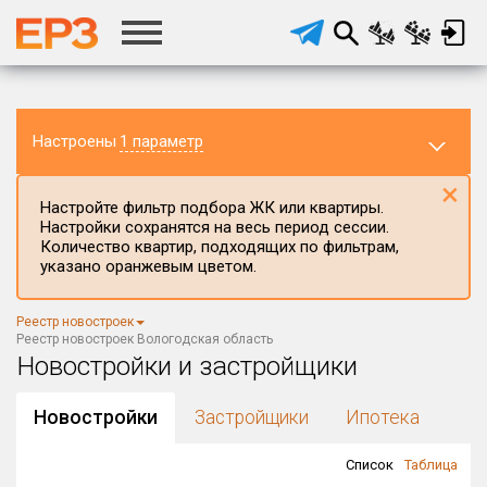
Настроены
1 параметр
×
Настройте фильтр подбора ЖК или квартиры.
Настройки сохранятся на весь период сессии.
Количество квартир, подходящих по фильтрам,
указано оранжевым цветом.
Регион ЖК
Реестр новостроек
Вологодская область
×
Реестр новостроек Вологодская область
Новостройки и застройщики
Район в регионе
Все
Новостройки
Застройщики
Ипотека
Населённый пункт
Список
Таблица