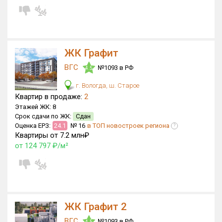
Только новые
Оценка ЕРЗ ЖК
от
до
ЖК Графит
ВГС
№1093 в РФ
4.5
с продажами
г. Вологда, ш. Старое
Квартир в продаже:
2
Рейтинг ЕРЗ
Этажей ЖК:
8
Срок сдачи по ЖК:
Сдан
Оценка ЕРЗ:
24.1
№ 16
в ТОП новостроек региона
?
Найдено:
Квартиры от 7.2 млн₽
от 124 797 ₽/м²
Жилых комплексов
16 из 362
Многоквартирных домов
28 из 761
Блокированных домов
0 из 2
Домов с апартаментами
0 из 1
ЖК Графит 2
Поселков таунхаусов
0 из 2
Блокированных домов
0 из 60
ВГС
№1093 в РФ
4.5