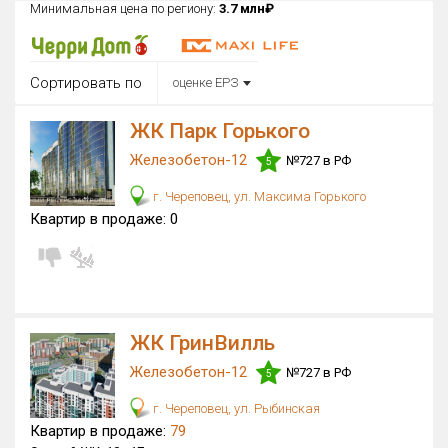
Минимальная цена по региону:
3.7 млн₽
Округ
Все
Сортировать по
оценке ЕРЗ
Район в городе
Все
ЖК Парк Горького
Железобетон-12
Цена
№727 в РФ
5
₽/м²
млн ₽
от
до
г. Череповец, ул. Максима Горького
Квартир в продаже:
0
Общая площадь, м²
от
до
Срок сдачи
от
до
ЖК ГринВилль
Вид объекта
×
ДАП
×
МД
Железобетон-12
№727 в РФ
5
Кол-во комнат
г. Череповец, ул. Рыбинская
Квартир в продаже:
79