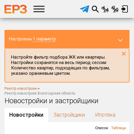
Настроены
1 параметр
×
Настройте фильтр подбора ЖК или квартиры.
Настройки сохранятся на весь период сессии.
Количество квартир, подходящих по фильтрам,
указано оранжевым цветом.
Регион ЖК
Реестр новостроек
Вологодская область
×
Реестр новостроек Вологодская область
Новостройки и застройщики
Район в регионе
Все
Новостройки
Застройщики
Ипотека
Населённый пункт
Список
Таблица