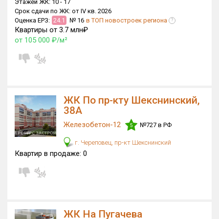
Этажей ЖК:
10 -
17
Срок сдачи по ЖК:
от IV кв. 2026
Только новые
Оценка ЕРЗ:
24.1
№ 16
в ТОП новостроек региона
?
Квартиры от 3.7 млн₽
Оценка ЕРЗ ЖК
от 105 000 ₽/м²
от
до
с продажами
ЖК По пр-кту Шекснинский,
Рейтинг ЕРЗ
38А
Железобетон-12
№727 в РФ
5
Найдено:
г. Череповец, пр-кт Шекснинский
Жилых комплексов
12 из 362
Квартир в продаже:
0
Многоквартирных домов
40 из 761
Блокированных домов
0 из 2
Домов с апартаментами
0 из 1
Поселков таунхаусов
0 из 2
ЖК На Пугачева
Блокированных домов
0 из 60