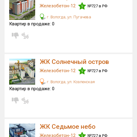
Железобетон-12
№727 в РФ
5
Квартир, апартаментов,
блоков в БД
79 из 3 107
г. Вологда, ул. Пугачева
Квартир в продаже:
0
ЖК Солнечный остров
Железобетон-12
№727 в РФ
5
г. Вологда, ул. Козленская
Квартир в продаже:
0
ЖК Седьмое небо
Железобетон-12
№727 в РФ
5