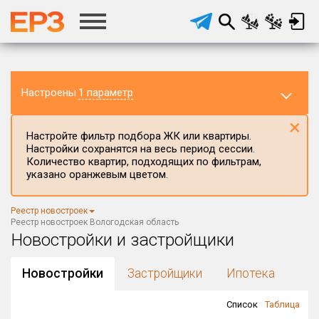
Настроены
1 параметр
×
Настройте фильтр подбора ЖК или квартиры.
Настройки сохранятся на весь период сессии.
Количество квартир, подходящих по фильтрам,
указано оранжевым цветом.
Регион ЖК
Реестр новостроек
Вологодская область
×
Реестр новостроек Вологодская область
Новостройки и застройщики
Район в регионе
Все
Новостройки
Застройщики
Ипотека
Населённый пункт
Список
Таблица