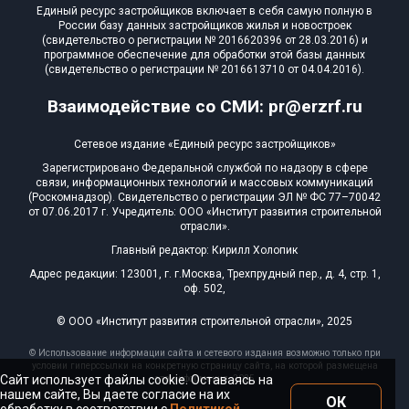
Единый ресурс застройщиков включает в себя самую полную в
России базу данных застройщиков жилья и новостроек
(свидетельство о регистрации № 2016620396 от 28.03.2016) и
программное обеспечение для обработки этой базы данных
(свидетельство о регистрации № 2016613710 от 04.04.2016).
Взаимодействие со СМИ: pr@erzrf.ru
Сетевое издание «Единый ресурс застройщиков»
Зарегистрировано Федеральной службой по надзору в сфере
связи, информационных технологий и массовых коммуникаций
(Роскомнадзор). Свидетельство о регистрации ЭЛ № ФС 77–70042
от 07.06.2017 г. Учредитель: ООО «Институт развития строительной
отрасли».
Главный редактор: Кирилл Холопик
Адрес редакции: 123001, г. г.Москва, Трехпрудный пер., д. 4, стр. 1,
оф. 502,
© ООО «Институт развития строительной отрасли», 2025
© Использование информации сайта и сетевого издания возможно только при
условии гиперссылки на конкретную страницу сайта, на которой размещена
Сайт использует файлы cookie. Оставаясь на
эта информация, 2025
нашем сайте, Вы даете согласие на их
ОК