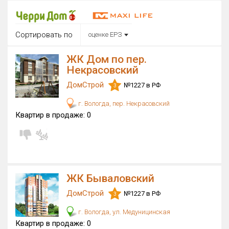
Округ
Все
Сортировать по
оценке ЕРЗ
Район в городе
Все
ЖК Дом по пер.
Некрасовский
Цена
₽/м²
млн ₽
ДомСтрой
№1227 в РФ
3
от
до
г. Вологда, пер. Некрасовский
Общая площадь, м²
Квартир в продаже:
0
от
до
Срок сдачи
от
до
Вид объекта
ЖК Бываловский
×
ДАП
×
МД
ДомСтрой
№1227 в РФ
3
Кол-во комнат
г. Вологда, ул. Медуницинская
Квартир в продаже:
0