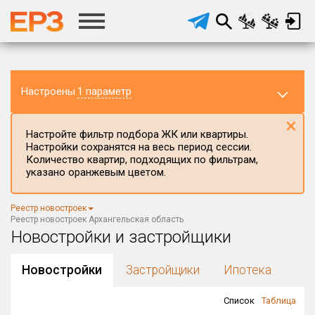
Настроены
1 параметр
×
Настройте фильтр подбора ЖК или квартиры.
Настройки сохранятся на весь период сессии.
Количество квартир, подходящих по фильтрам,
указано оранжевым цветом.
Регион ЖК
Реестр новостроек
Архангельская область
×
Реестр новостроек Архангельская область
Новостройки и застройщики
Район в регионе
Все
Новостройки
Застройщики
Ипотека
Населённый пункт
Список
Таблица