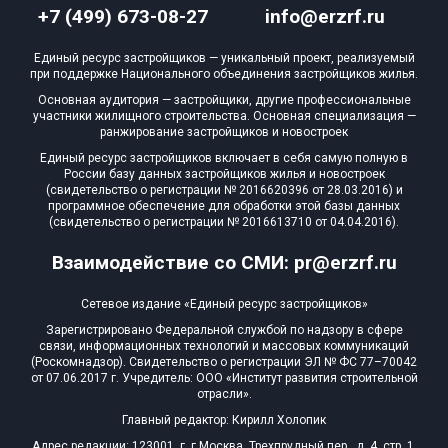
Квартир, апартаментов,
+7 (499) 673-08-27
info@erzrf.ru
блоков в БД
40 из 5 062
Единый ресурс застройщиков — уникальный проект, реализуемый
при поддержке Национального объединения застройщиков жилья.
Основная аудитория — застройщики, другие профессиональные
участники жилищного строительства. Основная специализация —
ранжирование застройщиков и новостроек
Единый ресурс застройщиков включает в себя самую полную в
России базу данных застройщиков жилья и новостроек
(свидетельство о регистрации № 2016620396 от 28.03.2016) и
программное обеспечение для обработки этой базы данных
(свидетельство о регистрации № 2016613710 от 04.04.2016).
Взаимодействие со СМИ: pr@erzrf.ru
Сетевое издание «Единый ресурс застройщиков»
Зарегистрировано Федеральной службой по надзору в сфере
связи, информационных технологий и массовых коммуникаций
(Роскомнадзор). Свидетельство о регистрации ЭЛ № ФС 77–70042
от 07.06.2017 г. Учредитель: ООО «Институт развития строительной
отрасли».
Главный редактор: Кирилл Холопик
Адрес редакции: 123001, г. г.Москва, Трехпрудный пер., д. 4, стр. 1,