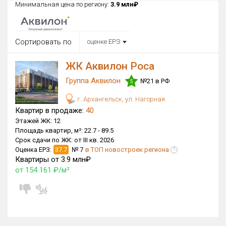
Минимальная цена по региону:
3.9 млн₽
Округ
Все
Сортировать по
оценке ЕРЗ
Район в городе
Все
ЖК Аквилон Роса
Группа Аквилон
Цена
№21 в РФ
5
₽/м²
млн ₽
от
до
г. Архангельск, ул. Нагорная
Квартир в продаже:
40
Общая площадь, м²
Этажей ЖК:
12
от
до
Площадь квартир, м²:
22.7 -
89.5
Срок сдачи по ЖК:
от III кв. 2026
Срок сдачи
Оценка ЕРЗ:
37.7
№ 7
в ТОП новостроек региона
?
от
до
Квартиры от 3.9 млн₽
от 154 161 ₽/м²
Вид объекта
Кол-во комнат