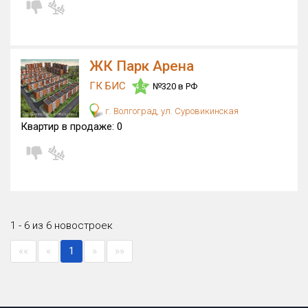
ЖК Парк Арена
ГК БИС
№320 в РФ
4.5
г. Волгоград, ул. Суровикинская
Квартир в продаже:
0
1 - 6 из 6 новостроек
««
«
1
»
»»