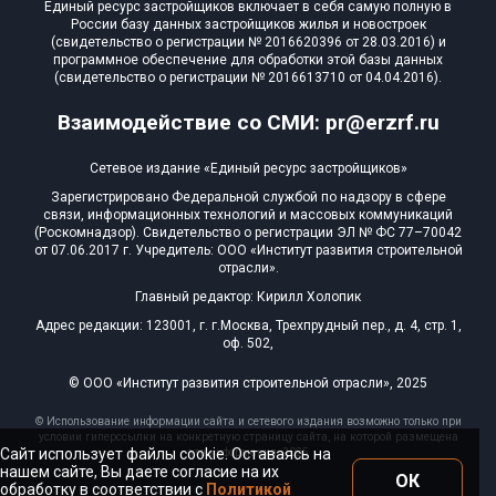
Единый ресурс застройщиков включает в себя самую полную в
России базу данных застройщиков жилья и новостроек
(свидетельство о регистрации № 2016620396 от 28.03.2016) и
программное обеспечение для обработки этой базы данных
(свидетельство о регистрации № 2016613710 от 04.04.2016).
Взаимодействие со СМИ: pr@erzrf.ru
Сетевое издание «Единый ресурс застройщиков»
Зарегистрировано Федеральной службой по надзору в сфере
связи, информационных технологий и массовых коммуникаций
(Роскомнадзор). Свидетельство о регистрации ЭЛ № ФС 77–70042
от 07.06.2017 г. Учредитель: ООО «Институт развития строительной
отрасли».
Главный редактор: Кирилл Холопик
Адрес редакции: 123001, г. г.Москва, Трехпрудный пер., д. 4, стр. 1,
оф. 502,
© ООО «Институт развития строительной отрасли», 2025
© Использование информации сайта и сетевого издания возможно только при
условии гиперссылки на конкретную страницу сайта, на которой размещена
Сайт использует файлы cookie. Оставаясь на
эта информация, 2025
нашем сайте, Вы даете согласие на их
ОК
обработку в соответствии с
Политикой