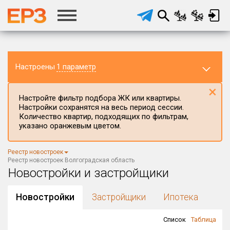
Настроены
1 параметр
×
Настройте фильтр подбора ЖК или квартиры.
Настройки сохранятся на весь период сессии.
Количество квартир, подходящих по фильтрам,
указано оранжевым цветом.
Регион ЖК
Волгоградская область
×
Реестр новостроек
Район в регионе
Реестр новостроек Волгоградская область
Все
Новостройки и застройщики
Населённый пункт
Новостройки
Застройщики
Ипотека
Список
Таблица
Округ