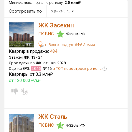
Все
Минимальная цена по региону:
2.5 млн₽
Сортировать по
оценке ЕРЗ
Район в городе
Все
ЖК Засекин
ГК БИС
Цена
№320 в РФ
4.5
₽/м²
млн ₽
от
до
г. Волгоград, ул. 64-й Армии
Квартир в продаже:
484
Общая площадь, м²
Этажей ЖК:
13 -
24
от
до
Срок сдачи по ЖК:
от II кв. 2028
Оценка ЕРЗ:
28.15
№ 16
в ТОП новостроек региона
?
Срок сдачи
Квартиры от 3.3 млн₽
от
до
от 120 000 ₽/м²
Вид объекта
×
ДАП
×
МД
Кол-во комнат
ЖК Сталь
ГК БИС
№320 в РФ
4.5
Только новые