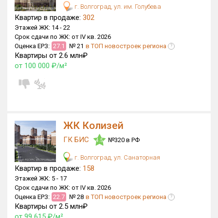
г. Волгоград, ул. им. Голубева
Оценка ЕРЗ ЖК
Квартир в продаже:
302
от
до
Этажей ЖК:
14 -
22
Срок сдачи по ЖК:
от IV кв. 2026
Оценка ЕРЗ:
27.1
№ 21
в ТОП новостроек региона
?
с продажами
Квартиры от 2.6 млн₽
от 100 000 ₽/м²
Рейтинг ЕРЗ
Найдено:
ЖК Колизей
Жилых комплексов
6 из 236
Многоквартирных домов
65 из 1 007
ГК БИС
№320 в РФ
4.5
Блокированных домов
0 из 15
г. Волгоград, ул. Санаторная
Квартир в продаже:
158
Квартир, апартаментов,
блоков в БД
944 из 7 623
Этажей ЖК:
5 -
17
Срок сдачи по ЖК:
от IV кв. 2026
Оценка ЕРЗ:
22.7
№ 28
в ТОП новостроек региона
?
Квартиры от 2.5 млн₽
от 99 615 ₽/м²